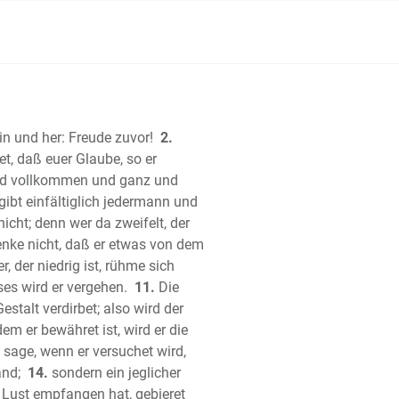
 Josua
 der Richter
 Ruth
e Buch Samuel
te Buch Samuel
 Buch der Könige
in und her: Freude zuvor!
2.
te Buch der Könige
t, daß euer Glaube, so er
 Buch der Chronik
seid vollkommen und ganz und
te Buch der Chronik
gibt einfältiglich jedermann und
icht; denn wer da zweifelt, der
 Esra
nke nicht, daß er etwas von dem
h Nehemia
r, der niedrig ist, rühme sich
 Ester
ses wird er vergehen.
11.
Die
Hiob (Ijob)
stalt verdirbet; also wird der
er
em er bewähret ist, wird er die
che Salomos
age, wenn er versuchet wird,
rter)
and;
14.
sondern ein jeglicher
ger Salomo (Kohelet)
Lust empfangen hat, gebieret