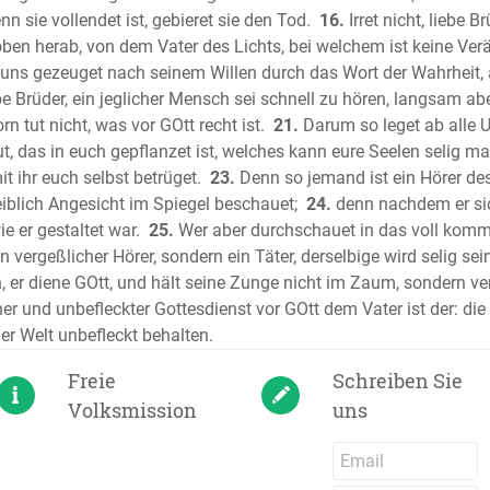
n sie vollendet ist, gebieret sie den Tod.
16.
Irret nicht, liebe Br
Das Hohe
n herab, von dem Vater des Lichts, bei welchem ist keine Ve
Der Proph
 uns gezeuget nach seinem Willen durch das Wort der Wahrheit, 
Der Prop
e Brüder, ein jeglicher Mensch sei schnell zu hören, langsam 
Die Klage
tut nicht, was vor GOtt recht ist.
21.
Darum so leget ab alle U
Der Proph
, das in euch gepflanzet ist, welches kann eure Seelen selig m
Der Proph
it ihr euch selbst betrüget.
23.
Denn so jemand ist ein Hörer des 
Der Prop
eiblich Angesicht im Spiegel beschauet;
24.
denn nachdem er sic
Der Proph
e er gestaltet war.
25.
Wer aber durchschauet in das voll komme
n vergeßlicher Hörer, sondern ein Täter, derselbige wird selig sein
Der Prop
 er diene GOtt, und hält seine Zunge nicht im Zaum, sondern ver
Der Prop
ner und unbefleckter Gottesdienst vor GOtt dem Vater ist der: di
Der Prop
er Welt unbefleckt behalten.
Der Prop
Der Prop
Freie
Schreiben Sie
Der Prop
Volksmission
uns
Der Prop
Der Prop