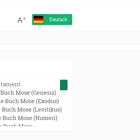
A
+
Deutsch
stament
e Buch Mose (Genesis)
te Buch Mose (Exodus)
e Buch Mose (Levitikus)
te Buch Mose (Numeri)
te Buch Mose
onomium)