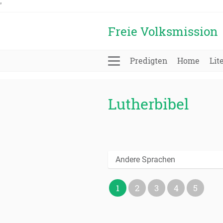
'
Freie Volksmission
Predigten
Home
Lit
Lutherbibel
Andere Sprachen
1
2
3
4
5