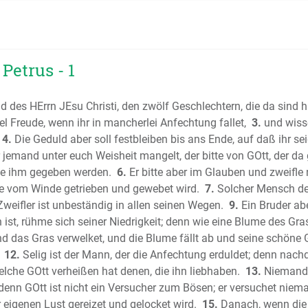
Das Buch
Das Buch
Das Buch
Das erst
Petrus - 1
Das zwei
Das erste
 des HErrn JEsu Christi, den zwölf Geschlechtern, die da sind h
Das zwei
tel Freude, wenn ihr in mancherlei Anfechtung fallet,
3.
und wisse
Das erste
4.
Die Geduld aber soll festbleiben bis ans Ende, auf daß ihr 
Das zwei
jemand unter euch Weisheit mangelt, der bitte von GOtt, der da 
sie ihm gegeben werden.
6.
Er bitte aber im Glauben und zweifle n
Das Buch
die vom Winde getrieben und gewebet wird.
7.
Solcher Mensch de
Das Buc
Zweifler ist unbeständig in allen seinen Wegen.
9.
Ein Bruder abe
Das Buch
 ist, rühme sich seiner Niedrigkeit; denn wie eine Blume des Gra
Das Buch 
d das Gras verwelket, und die Blume fällt ab und seine schöne Ge
Der Psalt
12.
Selig ist der Mann, der die Anfechtung erduldet; denn nachd
Die Sprü
che GOtt verheißen hat denen, die ihn liebhaben.
13.
Niemand s
(Sprichwö
denn GOtt ist nicht ein Versucher zum Bösen; er versuchet niem
Der Predi
 eigenen Lust gereizet und gelocket wird.
15.
Danach, wenn die 