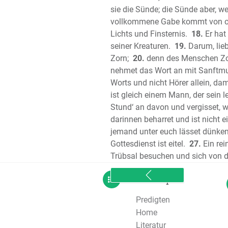
sie die Sünde; die Sünde aber, wen
vollkommene Gabe kommt von obe
Lichts und Finsternis.
18.
Er hat
seiner Kreaturen.
19.
Darum, lieb
Zorn;
20.
denn des Menschen Zorn 
nehmet das Wort an mit Sanftmut
Worts und nicht Hörer allein, dam
ist gleich einem Mann, der sein l
Stund‘ an davon und vergisset, wi
darinnen beharret und ist nicht ei
jemand unter euch lässet dünken,
Gottesdienst ist eitel.
27.
Ein rei
Trübsal besuchen und sich von d
sitemap
Predigten
Home
Literatur