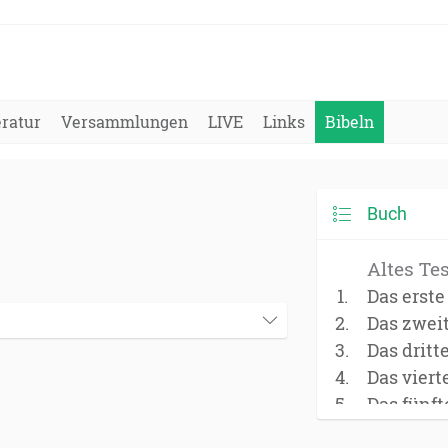
eratur
Versammlungen
LIVE
Links
Bibeln
Buch
Altes Te
Das erst
Das zwei
Das dritt
Das vier
Das fünf
(Deuter