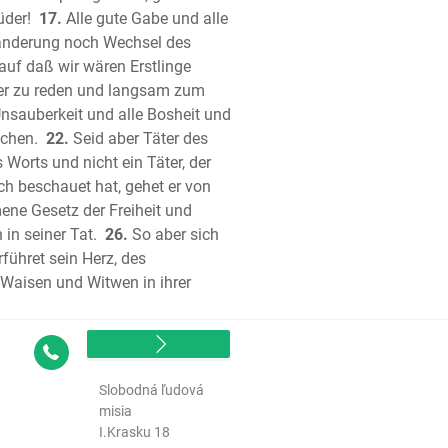
üder!
lied Salomos
17.
Alle gute Gabe und alle
ränderung noch Wechsel des
et Jesaja
auf daß wir wären Erstlinge
het Jeremia
aber zu reden und langsam zum
lieder Jeremias
nsauberkeit und alle Bosheit und
et Hesekiel (Ezechiel)
achen.
22.
Seid aber Täter des
et Daniel
Worts und nicht ein Täter, der
het Hosea
h beschauet hat, gehet er von
et Joel
ne Gesetz der Freiheit und
 in seiner Tat.
het Amos
26.
So aber sich
führet sein Herz, des
het Obadja
e Waisen und Witwen in ihrer
het Jona
het Micha
het Nahum
Kontakt
het Habakuk
Slobodná ľudová
het Zephanja
misia
het Haggai
I.Krasku 18