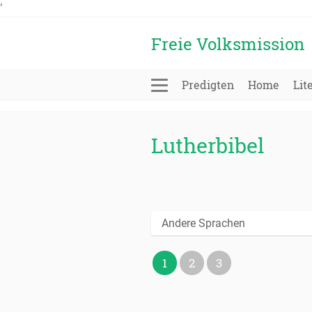
'
Freie Volksmission
Predigten
Home
Lit
Lutherbibel
Andere Sprachen
1
2
3