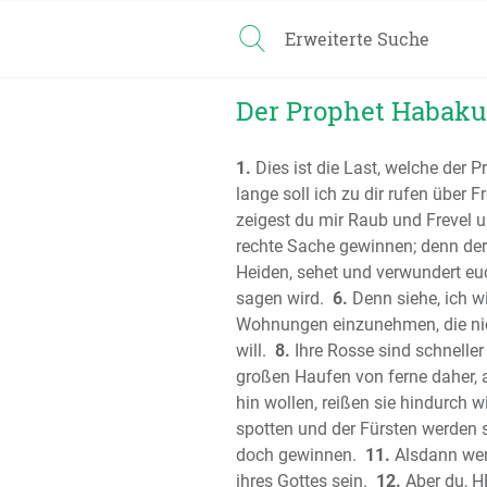
Erweiterte Suche
Der Prophet Habakuk
1.
Dies ist die Last, welche der 
lange soll ich zu dir rufen über F
zeigest du mir Raub und Frevel 
rechte Sache gewinnen; denn der 
Heiden, sehet und verwundert euc
sagen wird.
6.
Denn siehe, ich wi
Wohnungen einzunehmen, die nic
will.
8.
Ihre Rosse sind schneller
großen Haufen von ferne daher, al
hin wollen, reißen sie hindurc
spotten und der Fürsten werden 
doch gewinnen.
11.
Alsdann wer
ihres Gottes sein.
12.
Aber du, HE