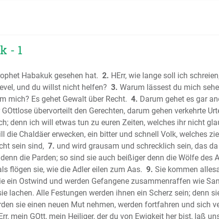
Das Buch
Das Buch
Das Buch
Das erst
 - 1
Das zwei
Das erste
Prophet Habakuk gesehen hat.
2.
HErr, wie lange soll ich schreien
Das zwei
revel, und du willst nicht helfen?
3.
Warum lässest du mich seh
Das erste
um mich? Es gehet Gewalt über Recht.
4.
Darum gehet es gar and
Das zwei
GOttlose übervorteilt den Gerechten, darum gehen verkehrte Urte
h; denn ich will etwas tun zu euren Zeiten, welches ihr nicht 
Das Buch
ll die Chaldäer erwecken, ein bitter und schnell Volk, welches zi
Das Buc
ht sein sind,
7.
und wird grausam und schrecklich sein, das da
Das Buch
 denn die Parden; so sind sie auch beißiger denn die Wölfe des A
Das Buch 
s flögen sie, wie die Adler eilen zum Aas.
9.
Sie kommen allesa
Der Psalt
h wie ein Ostwind und werden Gefangene zusammenraffen wie Sa
Die Sprü
sie lachen. Alle Festungen werden ihnen ein Scherz sein; denn 
(Sprichwö
den sie einen neuen Mut nehmen, werden fortfahren und sich v
Der Predi
rr, mein GOtt, mein Heiliger, der du von Ewigkeit her bist, laß un