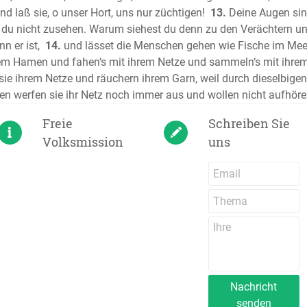
und laß sie, o unser Hort, uns nur züchtigen!
13.
Deine Augen sind
Das Hohe
u nicht zusehen. Warum siehest du denn zu den Verächtern un
Der Proph
n er ist,
14.
und lässet die Menschen gehen wie Fische im Meer
Der Prop
dem Hamen und fahen‘s mit ihrem Netze und sammeln‘s mit ihrem 
Die Klage
e ihrem Netze und räuchern ihrem Garn, weil durch dieselbigen i
Der Proph
n werfen sie ihr Netz noch immer aus und wollen nicht aufhöre
Der Proph
Freie
Schreiben Sie
Der Prop
Volksmission
uns
Der Proph
Der Prop
Der Prop
Der Prop
Der Prop
Der Prop
Der Prop
Der Prop
Nachricht
Der Prop
senden