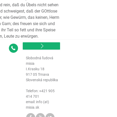
 rein, daß du Übels nicht sehen
lied Salomos
d schweigest, daß der GOttlose
et Jesaja
, wie Gewürm, das keinen, Herrn
het Jeremia
Garn; des freuen sie sich und
lieder Jeremias
hr Teil so fett und ihre Speise
et Hesekiel (Ezechiel)
n, Leute zu erwürgen.
et Daniel
het Hosea
Kontakt
et Joel
Slobodná ľudová
het Amos
misia
het Obadja
I.Krasku 18
917 05 Trnava
het Jona
Slovenská republika
het Micha
het Nahum
Telefon:
+421 905
het Habakuk
414 701
email: info (at)
het Zephanja
misia.sk
het Haggai