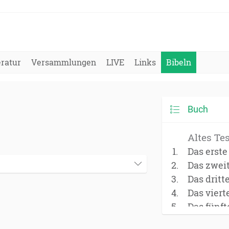
eratur
Versammlungen
LIVE
Links
Bibeln
Buch
Altes Te
Das erst
Das zwei
Das dritt
Das vier
Das fünf
(Deuter