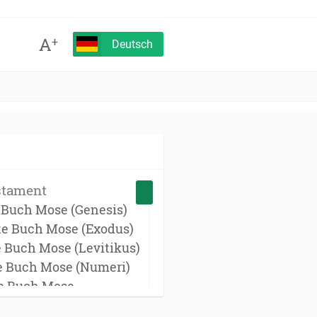
A
+
Deutsch
stament
e Buch Mose (Genesis)
te Buch Mose (Exodus)
e Buch Mose (Levitikus)
te Buch Mose (Numeri)
te Buch Mose
onomium)