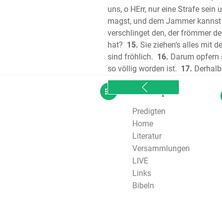
uns, o HErr, nur eine Strafe sein 
magst, und dem Jammer kannst d
verschlinget den, der frömmer den
hat?
15.
Sie ziehen‘s alles mit 
sind fröhlich.
16.
Darum opfern si
so völlig worden ist.
17.
Derhalbe
sitemap
Predigten
Home
Literatur
Versammlungen
LIVE
Links
Bibeln