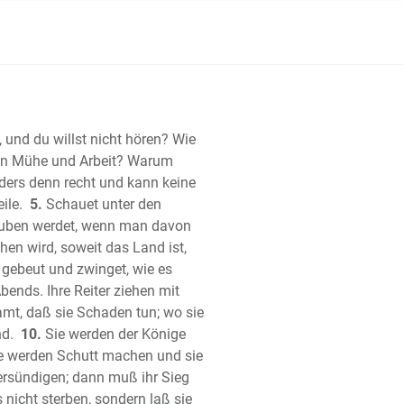
 Josua
 der Richter
 Ruth
e Buch Samuel
te Buch Samuel
 Buch der Könige
, und du willst nicht hören? Wie
te Buch der Könige
en Mühe und Arbeit? Warum
 Buch der Chronik
ers denn recht und kann keine
te Buch der Chronik
ile.
5.
Schauet unter den
glauben werdet, wenn man davon
 Esra
ehen wird, soweit das Land ist,
h Nehemia
 gebeut und zwinget, wie es
 Ester
bends. Ihre Reiter ziehen mit
Hiob (Ijob)
mt, daß sie Schaden tun; wo sie
er
nd.
10.
Sie werden der Könige
che Salomos
sie werden Schutt machen und sie
rter)
ersündigen; dann muß ihr Sieg
ger Salomo (Kohelet)
s nicht sterben, sondern laß sie