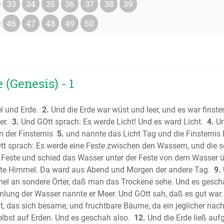
33
34
35
36
37
38
39
Das Buch
Das Buch
46
47
48
49
50
Das Buch
Das erst
Das zwei
Das erste
(Genesis) - 1
Das zwei
Das erste
 und Erde.
2.
Und die Erde war wüst und leer, und es war finster
Das zwei
er.
3.
Und GOtt sprach: Es werde Licht! Und es ward Licht.
4.
Un
Das Buch
n der Finsternis
5.
und nannte das Licht Tag und die Finsterni
Das Buc
t sprach: Es werde eine Feste zwischen den Wassern, und die s
Das Buch
Feste und schied das Wasser unter der Feste von dem Wasser ü
Das Buch 
ste Himmel. Da ward aus Abend und Morgen der andere Tag.
9.
Der Psalt
el an sondere Örter, daß man das Trockene sehe. Und es gesch
Die Sprü
lung der Wasser nannte er Meer. Und GOtt sah, daß es gut war.
, das sich besame, und fruchtbare Bäume, da ein jeglicher nach
(Sprichwö
lbst auf Erden. Und es geschah also.
12.
Und die Erde ließ auf
Der Predi