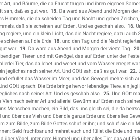
er Art, und Bäume, die da Frucht trugen und ihren eigenen Samen 
Das Hohe
tt sah, daß es gut war.
13.
Da ward aus Abend und Morgen der d
Der Proph
des Himmels, die da scheiden Tag und Nacht und geben Zeichen, 
Der Prop
immels, daß sie scheinen auf Erden. Und es geschah also.
16.
Un
Die Klage
ag regiere, und ein klein Licht, das die Nacht regiere, dazu auch 
Der Proph
e schienen auf die Erde
18.
und den Tag und die Nacht regierte
Der Proph
gut war.
19.
Da ward aus Abend und Morgen der vierte Tag.
20
endigen Tieren und mit Gevögel, das auf Erden unter der Feste
Der Prop
lerlei Tier, das da lebet und webet und vom Wasser erreget ward,
Der Proph
 ein jegliches nach seiner Art. Und GOtt sah, daß es gut war.
22.
U
Der Prop
und erfüllet das Wasser im Meer; und das Gevögel mehre sich au
Der Prop
nd GOtt sprach: Die Erde bringe hervor lebendige Tiere, ein jegli
Der Prop
egliches nach seiner Art. Und es geschah also.
25.
Und GOtt mach
Der Prop
s Vieh nach seiner Art und allerlei Gewürm auf Erden nach seiner
Der Prop
ns Menschen machen, ein Bild, das uns gleich sei, die da herrs
Der Prop
 und über das Vieh und über die ganze Erde und über alles Gew
 zum Bilde, zum Bilde Gottes schuf er ihn; und schuf sie ein M
Der Prop
hnen: Seid fruchtbar und mehret euch und füllet die Erde und ma
Der Prop
d über Vögel unter dem Himmel und über alles Tier, das auf Erd