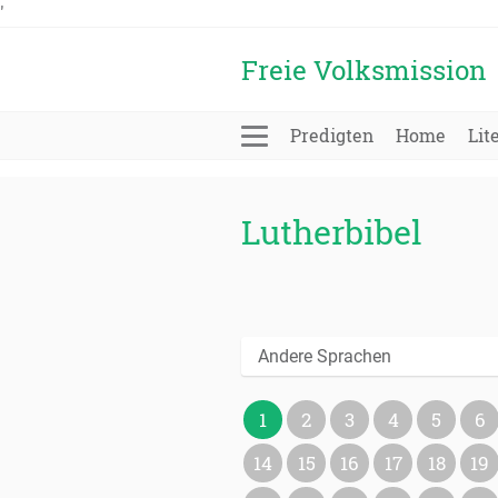
'
Freie Volksmission
Predigten
Home
Lit
Lutherbibel
Andere Sprachen
1
2
3
4
5
6
14
15
16
17
18
19