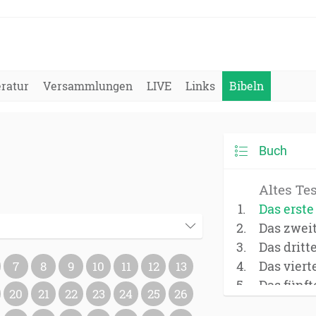
eratur
Versammlungen
LIVE
Links
Bibeln
Buch
Altes Te
Das erst
Das zwei
Das dritt
Das vier
7
8
9
10
11
12
13
Das fünf
20
21
22
23
24
25
26
(Deuter