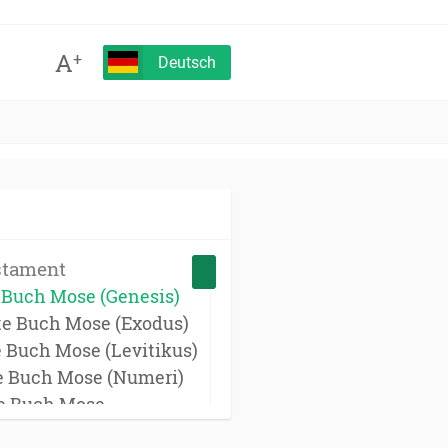
A
+
Deutsch
stament
e Buch Mose (Genesis)
te Buch Mose (Exodus)
e Buch Mose (Levitikus)
te Buch Mose (Numeri)
te Buch Mose
onomium)