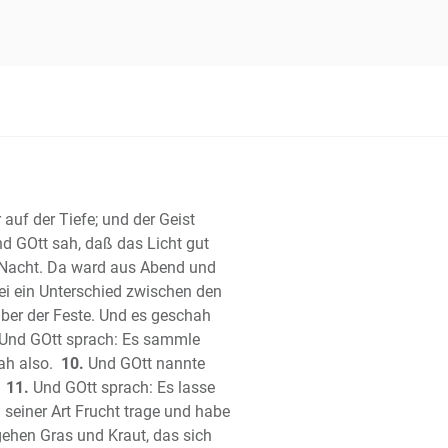
 Josua
 der Richter
 Ruth
e Buch Samuel
te Buch Samuel
 Buch der Könige
te Buch der Könige
 Buch der Chronik
 auf der Tiefe; und der Geist
te Buch der Chronik
d GOtt sah, daß das Licht gut
 Esra
s Nacht. Da ward aus Abend und
h Nehemia
ei ein Unterschied zwischen den
 Ester
ber der Feste. Und es geschah
Hiob (Ijob)
Und GOtt sprach: Es sammle
er
ah also.
10.
Und GOtt nannte
che Salomos
11.
Und GOtt sprach: Es lasse
 seiner Art Frucht trage und habe
rter)
gehen Gras und Kraut, das sich
ger Salomo (Kohelet)