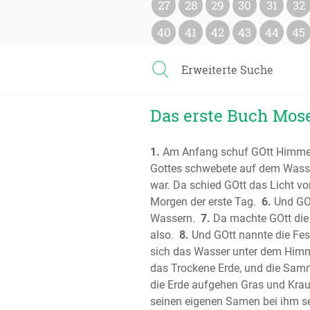
27
28
29
30
31
32
40
41
42
43
44
45
Erweiterte Suche
Das erste Buch Mose 
1.
Am Anfang schuf GOtt Himmel
Gottes schwebete auf dem Wass
war. Da schied GOtt das Licht vo
Morgen der erste Tag.
6.
Und GOt
Wassern.
7.
Da machte GOtt die 
also.
8.
Und GOtt nannte die Fe
sich das Wasser unter dem Himm
das Trockene Erde, und die Samm
die Erde aufgehen Gras und Kraut
seinen eigenen Samen bei ihm se