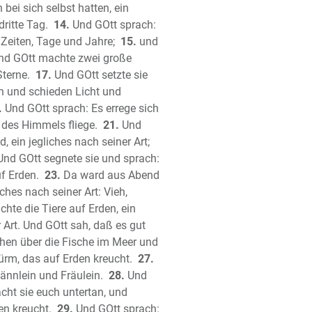
bei sich selbst hatten, ein
lied Salomos
ritte Tag.
14.
Und GOtt sprach:
et Jesaja
Zeiten, Tage und Jahre;
15.
und
het Jeremia
d GOtt machte zwei große
lieder Jeremias
Sterne.
17.
Und GOtt setzte sie
et Hesekiel (Ezechiel)
n und schieden Licht und
et Daniel
.
Und GOtt sprach: Es errege sich
 des Himmels fliege.
21.
Und
het Hosea
 ein jegliches nach seiner Art;
et Joel
nd GOtt segnete sie und sprach:
het Amos
f Erden.
23.
Da ward aus Abend
het Obadja
ches nach seiner Art: Vieh,
het Jona
te die Tiere auf Erden, ein
het Micha
 Art. Und GOtt sah, daß es gut
het Nahum
chen über die Fische im Meer und
het Habakuk
ürm, das auf Erden kreucht.
27.
ännlein und Fräulein.
28.
Und
het Zephanja
cht sie euch untertan, und
het Haggai
en kreucht.
29.
Und GOtt sprach: