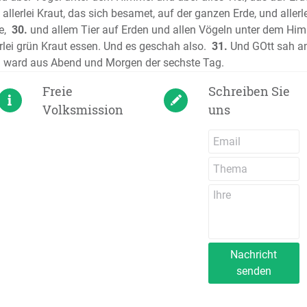
Der Prop
allerlei Kraut, das sich besamet, auf der ganzen Erde, und alle
Der Prop
e,
30.
und allem Tier auf Erden und allen Vögeln unter dem Hi
Neues T
rlei grün Kraut essen. Und es geschah also.
31.
Und GOtt sah an 
Das Evan
Da ward aus Abend und Morgen der sechste Tag.
Das Evan
Freie
Schreiben Sie
Das Evan
Volksmission
uns
Das Evan
Die Apos
Der Brief
Der erste
Korinthe
Der zweit
Korinthe
Der Brief
Nachricht
Der Brief
senden
Epheser
Der Brief