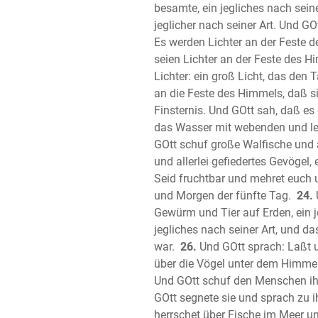
besamte, ein jegliches nach sein
jeglicher nach seiner Art. Und GO
Es werden Lichter an der Feste 
seien Lichter an der Feste des H
Lichter: ein groß Licht, das den T
an die Feste des Himmels, daß si
Finsternis. Und GOtt sah, daß es 
das Wasser mit webenden und leb
GOtt schuf große Walfische und al
und allerlei gefiedertes Gevögel,
Seid fruchtbar und mehret euch 
und Morgen der fünfte Tag.
24.
U
Gewürm und Tier auf Erden, ein j
jegliches nach seiner Art, und da
war.
26.
Und GOtt sprach: Laßt u
über die Vögel unter dem Himmel
Und GOtt schuf den Menschen ihm
GOtt segnete sie und sprach zu i
herrschet über Fische im Meer un