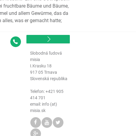
het Sacharja
rlei fruchtbare Bäume und Bäume,
het Maleachi
mmel und allem Gewürme, das da
estament
alles, was er gemacht hatte;
gelium nach Matthäus
gelium nach Markus
Kontakt
gelium nach Lukas
gelium nach Johannes
Slobodná ľudová
telgeschichte des Lukas
misia
I.Krasku 18
 des Paulus an die Römer
917 05 Trnava
 Brief des Paulus an die
Slovenská republika
r
e Brief des Paulus an die
Telefon:
+421 905
414 701
r
email: info (at)
 des Paulus an die Galater
misia.sk
 des Paulus an die
 des Paulus an die