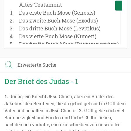
Altes Testament
Das erste Buch Mose (Genesis)
Das zweite Buch Mose (Exodus)
Das dritte Buch Mose (Levitikus)
Das vierte Buch Mose (Numeri)
Das fünfte Buch Mose (Deuteronomium)
Das Buch Josua
Das Buch der Richter
Erweiterte Suche
Das Buch Ruth
Das erste Buch Samuel
Der Brief des Judas - 1
Das zweite Buch Samuel
Das erste Buch der Könige
1.
Judas, ein Knecht JEsu Christi, aber ein Bruder des
Das zweite Buch der Könige
Jakobus: den Berufenen, die da geheiliget sind in GOtt dem
Das erste Buch der Chronik
Vater und behalten in JEsu Christo.
2.
GOtt gebe euch viel
Das zweite Buch der Chronik
Barmherzigkeit und Frieden und Liebe!
3.
Ihr Lieben,
Das Buch Esra
nachdem ich vorhatte, euch zu schreiben von unser aller