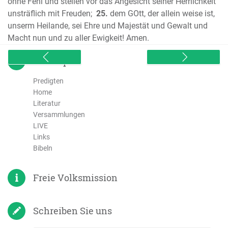
ohne Fehl und stellen vor das Angesicht seiner Herrlichkeit
Der erste Brief des Johannes
unsträflich mit Freuden;
25.
dem GOtt, der allein weise ist,
Der zweite Brief des Johannes
unserm Heilande, sei Ehre und Majestät und Gewalt und
Der dritte Brief des Johannes
Macht nun und zu aller Ewigkeit! Amen.
Der Brief an die Hebräer
Der Brief des Jakobus
sitemap
Der Brief des Judas
Predigten
Die Offenbarung des Johannes
Home
Literatur
Versammlungen
LIVE
Links
Bibeln
Freie Volksmission
Schreiben Sie uns