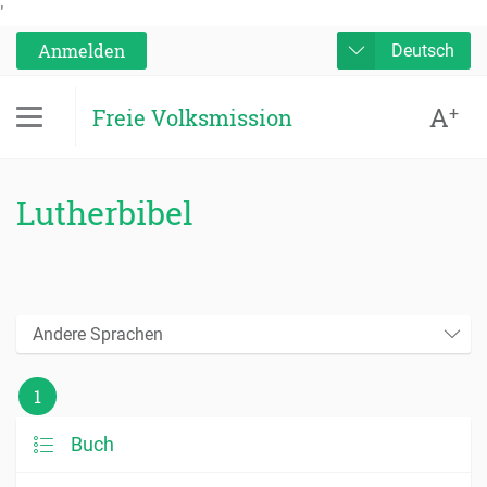
'
Anmelden
Deutsch
A
+
Freie Volksmission
Lutherbibel
Andere Sprachen
1
Buch