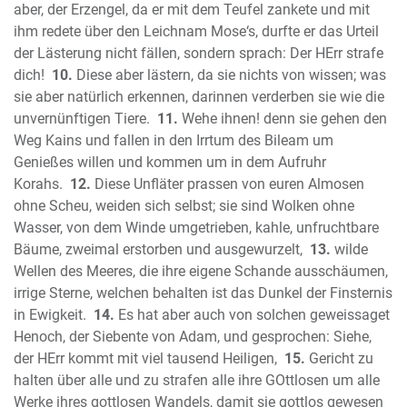
Der Prophet Micha
aber, der Erzengel, da er mit dem Teufel zankete und mit
ihm redete über den Leichnam Mose‘s, durfte er das Urteil
Der Prophet Nahum
der Lästerung nicht fällen, sondern sprach: Der HErr strafe
Der Prophet Habakuk
dich!
10.
Diese aber lästern, da sie nichts von wissen; was
Der Prophet Zephanja
sie aber natürlich erkennen, darinnen verderben sie wie die
Der Prophet Haggai
unvernünftigen Tiere.
11.
Wehe ihnen! denn sie gehen den
Der Prophet Sacharja
Weg Kains und fallen in den Irrtum des Bileam um
Der Prophet Maleachi
Genießes willen und kommen um in dem Aufruhr
Neues Testament
Korahs.
12.
Diese Unfläter prassen von euren Almosen
Das Evangelium nach Matthäus
ohne Scheu, weiden sich selbst; sie sind Wolken ohne
Wasser, von dem Winde umgetrieben, kahle, unfruchtbare
Das Evangelium nach Markus
Bäume, zweimal erstorben und ausgewurzelt,
13.
wilde
Das Evangelium nach Lukas
Wellen des Meeres, die ihre eigene Schande ausschäumen,
Das Evangelium nach Johannes
irrige Sterne, welchen behalten ist das Dunkel der Finsternis
Die Apostelgeschichte des Lukas
in Ewigkeit.
14.
Es hat aber auch von solchen geweissaget
Der Brief des Paulus an die Römer
Henoch, der Siebente von Adam, und gesprochen: Siehe,
Der erste Brief des Paulus an die
der HErr kommt mit viel tausend Heiligen,
15.
Gericht zu
Korinther
halten über alle und zu strafen alle ihre GOttlosen um alle
Der zweite Brief des Paulus an die
Werke ihres gottlosen Wandels, damit sie gottlos gewesen