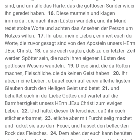
sind, und um alle das Harte, das die gottlosen Sünder wider
Korinther
ihn geredet haben.
16.
Diese murmeln und klagen
Der Brief des Paulus an die Galater
immerdar, die nach ihren Lüsten wandeln; und ihr Mund
Der Brief des Paulus an die Epheser
redet stolze Worte und achten das Ansehen der Person um
Der Brief des Paulus an die Philipper
Nutzes willen.
17.
Ihr aber, meine Lieben, erinnert euch der
Der Brief des Paulus an die Kolosser
Worte, die zuvor gesagt sind von den Aposteln unsers HErrn
Der erste Brief des Paulus an die
JEsu Christi,
18.
da sie euch sagten, daß zu der letzten Zeit
Thessalonicher
werden Spötter sein, die nach ihren eigenen Lüsten des
Der zweite Brief des Paulus an die
gottlosen Wesens wandeln.
19.
Diese sind, die da Rotten
machen, Fleischliche, die da keinen Geist haben.
20.
Ihr
Thessalonicher
aber, meine Lieben, erbauet euch auf euren allerheiligsten
Der erste Brief des Paulus an Thimotheus
Glauben durch den Heiligen Geist und betet
21.
und
Der zweite Brief des Paulus an
behaltet euch in der Liebe Gottes und wartet auf die
Thimotheus
Barmherzigkeit unsers HErrn JEsu Christi zum ewigen
Der Brief des Paulus an Titus
Leben.
22.
Und haltet diesen Unterschied, daß ihr euch
Der Brief des Paulus an Philemon
etlicher erbarmet,
23.
etliche aber mit Furcht selig machet
Der erste Brief des Petrus
und rücket sie aus dem Feuer; und hasset den befleckten
Der zweite Brief des Petrus
Rock des Fleisches.
24.
Dem aber, der euch kann behüten