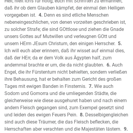
Das Buch Nehemia
Heil, hielt ich‘s für nötig, euch mit Schriften zu ermahnen,
Das Buch Ester
daß ihr ob dem Glauben kämpfet, der einmal den Heiligen
vorgegeben ist.
4.
Denn es sind etliche Menschen
Das Buch Hiob (Ijob)
nebeneingeschlichen, von denen vorzeiten geschrieben ist,
Der Psalter
zu solcher Strafe; die sind GOttlose und ziehen die Gnade
Die Sprüche Salomos (Sprichwörter)
unsers Gottes auf Mutwillen und verleugnen GOtt und
Der Prediger Salomo (Kohelet)
unsern HErrn JEsum Christum, den einigen Herrscher.
5.
Das Hohelied Salomos
Ich will euch aber erinnern, daß ihr wisset auf einmal dies,
Der Prophet Jesaja
daß der HErr, da er dem Volk aus Ägypten half, zum
Der Prophet Jeremia
andernmal brachte er um, die da nicht glaubten.
6.
Auch
Die Klagelieder Jeremias
Engel, die ihr Fürstentum nicht behielten, sondern verließen
ihre Behausung, hat er behalten zum Gericht des großen
Der Prophet Hesekiel (Ezechiel)
Tages mit ewigen Banden in Finsternis.
7.
Wie auch
Der Prophet Daniel
Sodom und Gomorra und die umliegenden Städte, die
Der Prophet Hosea
gleicherweise wie diese ausgehuret haben und nach einem
Der Prophet Joel
andern Fleisch gegangen sind, zum Exempel gesetzt sind
Der Prophet Amos
und leiden des ewigen Feuers Pein.
8.
Desselbigengleichen
Der Prophet Obadja
sind auch diese Träumer, die das Fleisch beflecken, die
Der Prophet Jona
Herrschaften aber verachten und die Majestäten lästern.
9.