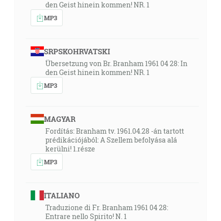
den Geist hinein kommen! NR. 1
MP3
SRPSKOHRVATSKI
Übersetzung von Br. Branham 1961 04 28: In
den Geist hinein kommen! NR. 1
MP3
MAGYAR
Fordítás: Branham tv. 1961.04.28 -án tartott
prédikációjából: A Szellem befolyása alá
kerülni! 1.része
MP3
ITALIANO
Traduzione di Fr. Branham 1961 04 28:
Entrare nello Spirito! N. 1