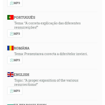
MP3
PORTUGUÊS
Tema: “A correta explicação das diferentes
ressurreições!”
MP3
ROMÂNA
Tema: Prezentarea corecta a diferitelor invieri.
MP3
ENGLISH
Topic: “A proper exposition of the various
resurrections!”
MP3