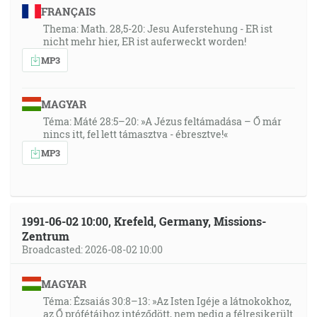
FRANÇAIS
Thema: Math. 28,5-20: Jesu Auferstehung - ER ist
nicht mehr hier, ER ist auferweckt worden!
MP3
MAGYAR
Téma: Máté 28:5–20: »A Jézus feltámadása – Ő már
nincs itt, fel lett támasztva - ébresztve!«
MP3
1991-06-02 10:00, Krefeld, Germany, Missions-
Zentrum
Broadcasted: 2026-08-02 10:00
MAGYAR
Téma: Ézsaiás 30:8–13: »Az Isten Igéje a látnokokhoz,
az Ő prófétáihoz intéződött, nem pedig a félresikerült