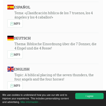
ESPAÑOL
Tema: «¡Clasificación bíblica de los 7 truenos, los 4
ángeles y los 4 caballos!»
MP3
DEUTSCH
Thema: Biblische Einordnung über die 7 Donner, die
4 Engel und die 4 Rosse!
MP3
ENGLISH
Topic: A biblical placing of the seven thunders, the
four angels and the four horses!
MP3
We use cookies to understand how you use our site and to
I agree
improve your experience. This includes personalizing content
FRANÇAIS
and advertising.
Más información ...
Thema: Biblische Einordnung über die 7 Donner, die