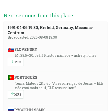
Next sermons from this place
1991-04-06 19:30, Krefeld, Germany, Missions-
Zentrum
Broadcasted: 2026-08-08 19:30
SLOVENSKY
Mt 28,5–20: Ježiš Kristus nám ide v ústrety i dnes!
MP3
PORTUGUÊS
Tema: Mateus 28,5-20: “A ressurreição de Jesus — ELE
não está mais aqui, ELE ressuscitou!”
MP3
РУССКИЙ ЯЗЫК