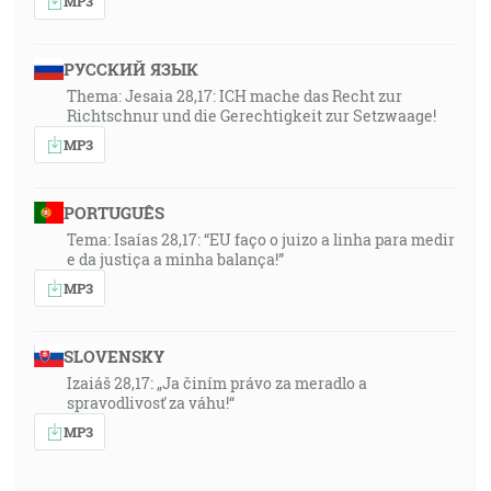
MP3
РУССКИЙ ЯЗЫК
Thema: Jesaia 28,17: ICH mache das Recht zur
Richtschnur und die Gerechtigkeit zur Setzwaage!
MP3
PORTUGUÊS
Tema: Isaías 28,17: “EU faço o juizo a linha para medir
e da justiça a minha balança!”
MP3
SLOVENSKY
Izaiáš 28,17: „Ja činím právo za meradlo a
spravodlivosť za váhu!“
MP3