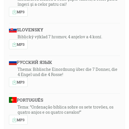
îngeri și a celor patru cai!
MP3
SLOVENSKY
Biblický výklad 7 hromov, 4 anjelov a 4 koní.
MP3
РУССКИЙ ЯЗЫК
Thema: Biblische Einordnung über die 7 Donner, die
4 Engel und die 4 Rosse!
MP3
PORTUGUÊS
Tema: “Ordenação bíblica sobre os sete trovões, os
quatro anjos e os quatro cavalos!”
MP3