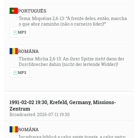
PORTUGUÊS
Tema: Miquéias 2,6-13: “À frente deles, então, marcha
o que abre caminho (não o carneiro líder)!”
MP3
ROMÂNA
Thema: Micha 2,6-13: An ihrer Spitze zieht dann der
Durchbrecher dahin (nicht der leitende Widder)!
MP3
1991-02-02 19:30, Krefeld, Germany, Missions-
Zentrum
Broadcasted: 2026-07-11 19:30
ROMÂNA
Încadrarea biblică a celor șapte tunete, a celor patru