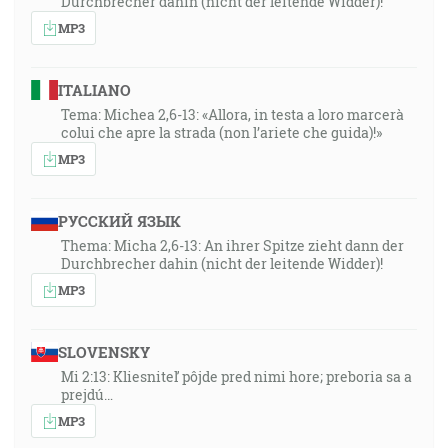
Durchbrecher dahin (nicht der leitende Widder)!
MP3
ITALIANO
Tema: Michea 2,6-13: «Allora, in testa a loro marcerà
colui che apre la strada (non l’ariete che guida)!»
MP3
РУССКИЙ ЯЗЫК
Thema: Micha 2,6-13: An ihrer Spitze zieht dann der
Durchbrecher dahin (nicht der leitende Widder)!
MP3
SLOVENSKY
Mi 2:13: Kliesniteľ pôjde pred nimi hore; preboria sa a
prejdú…
MP3