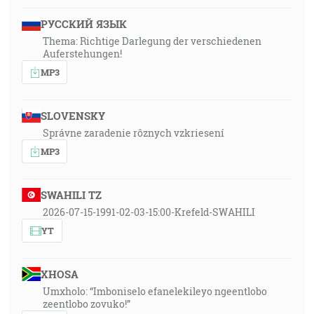
РУССКИЙ ЯЗЫК
Thema: Richtige Darlegung der verschiedenen
Auferstehungen!
MP3
SLOVENSKY
Správne zaradenie rôznych vzkriesení
MP3
SWAHILI TZ
2026-07-15-1991-02-03-15:00-Krefeld-SWAHILI
YT
XHOSA
Umxholo: “Imboniselo efanelekileyo ngeentlobo
zeentlobo zovuko!”