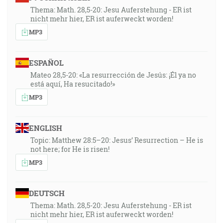
Thema: Math. 28,5-20: Jesu Auferstehung - ER ist
nicht mehr hier, ER ist auferweckt worden!
MP3
ESPAÑOL
Mateo 28,5-20: «La resurrección de Jesús: ¡Él ya no
está aquí, Ha resucitado!»
MP3
ENGLISH
Topic: Matthew 28:5–20: Jesus’ Resurrection – He is
not here; for He is risen!
MP3
DEUTSCH
Thema: Math. 28,5-20: Jesu Auferstehung - ER ist
nicht mehr hier, ER ist auferweckt worden!