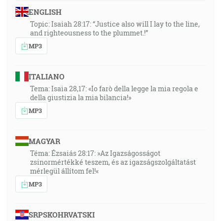
ENGLISH
Topic: Isaiah 28:17: “Justice also will I lay to the line,
and righteousness to the plummet.!”
MP3
ITALIANO
Tema: Isaia 28,17: «Io farò della legge la mia regola e
della giustizia la mia bilancia!»
MP3
MAGYAR
Téma: Ézsaiás 28:17: »Az Igazságosságot
zsinormértékké teszem, és az igazságszolgáltatást
mérlegül állítom fel!«
MP3
SRPSKOHRVATSKI