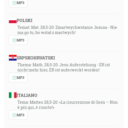
MP3
POLSKI
Temat: Mat. 28,5-20: Zmartwychwstanie Jezusa - Nie
ma go tu, bo wstał z martwych!
MP3
SRPSKOHRVATSKI
Thema: Math. 28,5-20: Jesu Auferstehung - ER ist
nicht mehr hier, ER ist auferweckt worden!
MP3
ITALIANO
Tema: Matteo 28,5-20: «La risurrezione di Gesù – Non
è più qui, è risorto!»
MP3