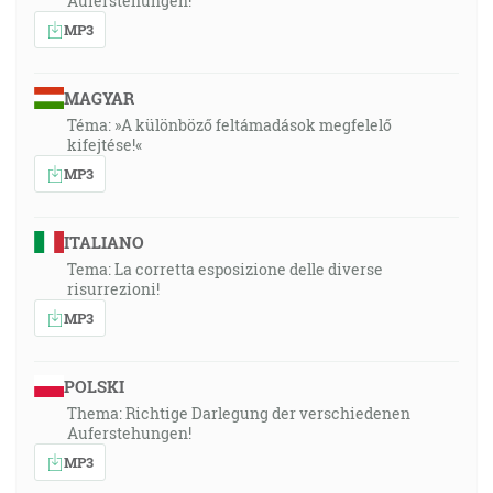
Auferstehungen!
MP3
MAGYAR
Téma: »A különböző feltámadások megfelelő
kifejtése!«
MP3
ITALIANO
Tema: La corretta esposizione delle diverse
risurrezioni!
MP3
POLSKI
Thema: Richtige Darlegung der verschiedenen
Auferstehungen!
MP3