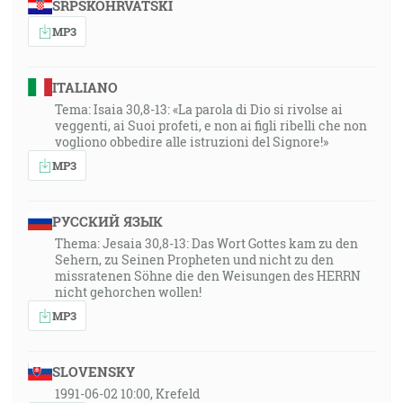
SRPSKOHRVATSKI
MP3
ITALIANO
Tema: Isaia 30,8-13: «La parola di Dio si rivolse ai
veggenti, ai Suoi profeti, e non ai figli ribelli che non
vogliono obbedire alle istruzioni del Signore!»
MP3
РУССКИЙ ЯЗЫК
Thema: Jesaia 30,8-13: Das Wort Gottes kam zu den
Sehern, zu Seinen Propheten und nicht zu den
missratenen Söhne die den Weisungen des HERRN
nicht gehorchen wollen!
MP3
SLOVENSKY
1991-06-02 10:00, Krefeld