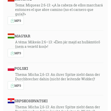
Tema: Miqueas 2:6-13: «¡A la cabeza de ellos marchará
entonces el que abre camino (no el carnero que
guía)!»
MP3
MAGYAR
A téma: Mikeás 2:6–13: »Élen jár majd az hullámtörő
(nem a vezető kos)«!
MP3
POLSKI
Thema: Micha 2,6-13: An ihrer Spitze zieht dann der
Durchbrecher dahin (nicht der leitende Widder)!
MP3
SRPSKOHRVATSKI
Thema: Micha 2,6-13: An ihrer Spitze zieht dann der