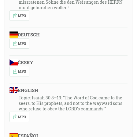
missratenen Söhne die den Weisungen des HERRN
nicht gehorchen wollen!
MP3
DEUTSCH
MP3
ČESKY
MP3
ENGLISH
Topic: Isaiah 30:8–13: “The Word of God came to the
seers, to His prophets, and not to the wayward sons
who refuse to obey the LORD’s commands!”
MP3
ESPAÑOL