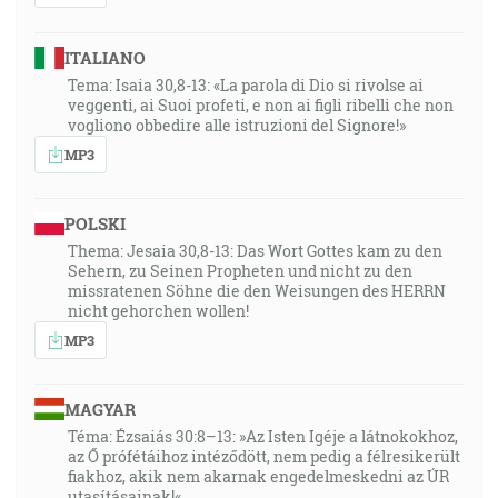
ITALIANO
Tema: Isaia 30,8-13: «La parola di Dio si rivolse ai
veggenti, ai Suoi profeti, e non ai figli ribelli che non
vogliono obbedire alle istruzioni del Signore!»
MP3
POLSKI
Thema: Jesaia 30,8-13: Das Wort Gottes kam zu den
Sehern, zu Seinen Propheten und nicht zu den
missratenen Söhne die den Weisungen des HERRN
nicht gehorchen wollen!
MP3
MAGYAR
Téma: Ézsaiás 30:8–13: »Az Isten Igéje a látnokokhoz,
az Ő prófétáihoz intéződött, nem pedig a félresikerült
fiakhoz, akik nem akarnak engedelmeskedni az ÚR
utasításainak!«