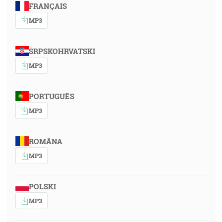
FRANÇAIS
MP3
SRPSKOHRVATSKI
MP3
PORTUGUÊS
MP3
ROMÂNA
MP3
POLSKI
MP3