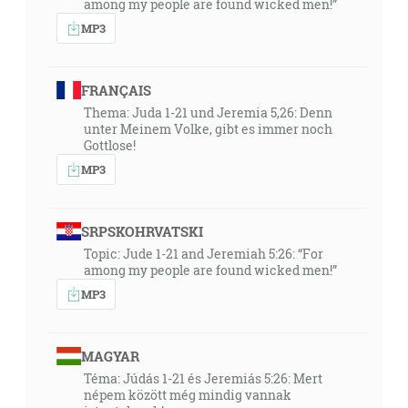
among my people are found wicked men!”
MP3
FRANÇAIS
Thema: Juda 1-21 und Jeremia 5,26: Denn
unter Meinem Volke, gibt es immer noch
Gottlose!
MP3
SRPSKOHRVATSKI
Topic: Jude 1-21 and Jeremiah 5:26: “For
among my people are found wicked men!”
MP3
MAGYAR
Téma: Júdás 1-21 és Jeremiás 5:26: Mert
népem között még mindig vannak