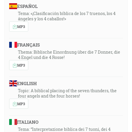
ESPAÑOL
Tema: «¡Clasificación bíblica de los 7 truenos, los 4
ángeles y los 4 caballos!»
MP3
FRANÇAIS
Thema: Biblische Einordnung über die 7 Donner, die
4 Engel und die 4 Rosse!
MP3
ENGLISH
Topic: A biblical placing of the seven thunders, the
four angels and the four horses!
MP3
ITALIANO
Tema: “Interpretazione biblica dei 7 tuoni, dei 4