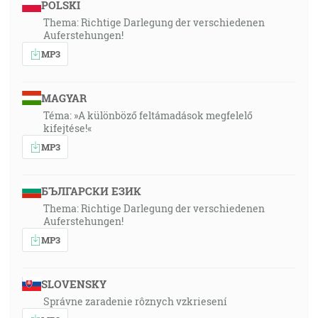
POLSKI
Thema: Richtige Darlegung der verschiedenen
Auferstehungen!
MP3
MAGYAR
Téma: »A különböző feltámadások megfelelő
kifejtése!«
MP3
БЪЛГАРСКИ ЕЗИК
Thema: Richtige Darlegung der verschiedenen
Auferstehungen!
MP3
SLOVENSKY
Správne zaradenie rôznych vzkriesení