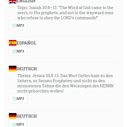
ENGLISH
Topic: Isaiah 30:8–13: “The Word of God came to the
seers, to His prophets, and not to the wayward sons
who refuse to obey the LORD’s commands!”
MP3
ESPAÑOL
MP3
DEUTSCH
Thema: Jesaia 30,8-13: Das Wort Gottes kam zu den
Sehern, zu Seinen Propheten und nicht zu den
missratenen Söhne die den Weisungen des HERRN
nicht gehorchen wollen!
MP3
DEUTSCH
MP3