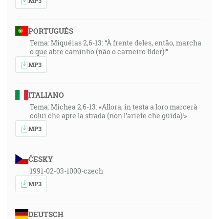
MP3
PORTUGUÊS
Tema: Miquéias 2,6-13: “À frente deles, então, marcha
o que abre caminho (não o carneiro líder)!”
MP3
ITALIANO
Tema: Michea 2,6-13: «Allora, in testa a loro marcerà
colui che apre la strada (non l’ariete che guida)!»
MP3
ČESKY
1991-02-03-1000-czech
MP3
DEUTSCH