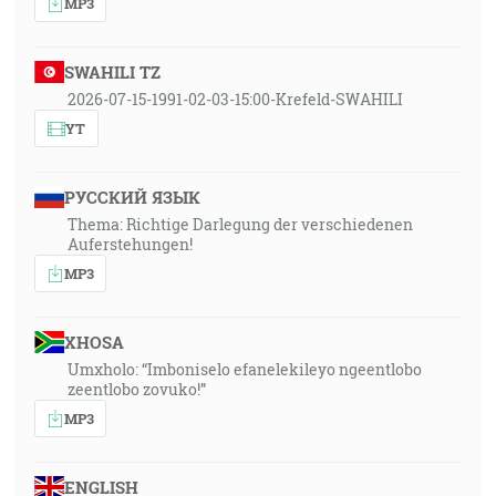
MP3
SWAHILI TZ
2026-07-15-1991-02-03-15:00-Krefeld-SWAHILI
YT
РУССКИЙ ЯЗЫК
Thema: Richtige Darlegung der verschiedenen
Auferstehungen!
MP3
XHOSA
Umxholo: “Imboniselo efanelekileyo ngeentlobo
zeentlobo zovuko!”
MP3
ENGLISH