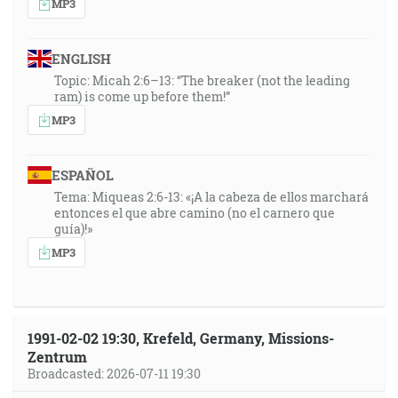
MP3
ENGLISH
Topic: Micah 2:6–13: “The breaker (not the leading
ram) is come up before them!”
MP3
ESPAÑOL
Tema: Miqueas 2:6-13: «¡A la cabeza de ellos marchará
entonces el que abre camino (no el carnero que
guía)!»
MP3
1991-02-02 19:30, Krefeld, Germany, Missions-
Zentrum
Broadcasted: 2026-07-11 19:30