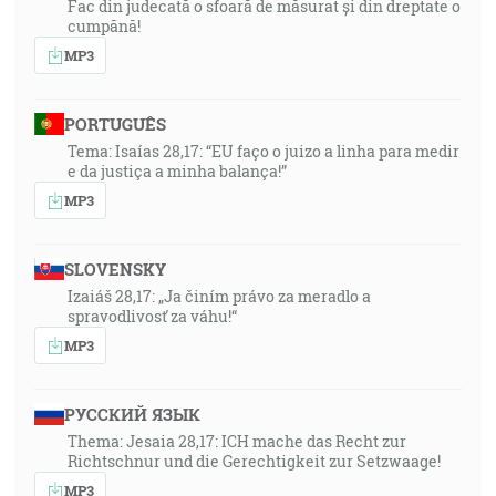
Fac din judecată o sfoară de măsurat și din dreptate o
cumpănă!
MP3
PORTUGUÊS
Tema: Isaías 28,17: “EU faço o juizo a linha para medir
e da justiça a minha balança!”
MP3
SLOVENSKY
Izaiáš 28,17: „Ja činím právo za meradlo a
spravodlivosť za váhu!“
MP3
РУССКИЙ ЯЗЫК
Thema: Jesaia 28,17: ICH mache das Recht zur
Richtschnur und die Gerechtigkeit zur Setzwaage!
MP3