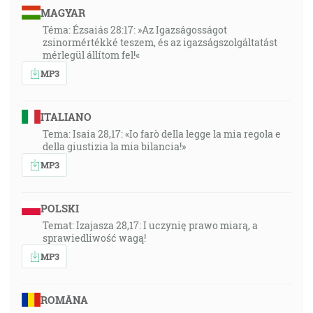
MAGYAR
Téma: Ézsaiás 28:17: »Az Igazságosságot
zsinormértékké teszem, és az igazságszolgáltatást
mérlegül állítom fel!«
MP3
ITALIANO
Tema: Isaia 28,17: «Io farò della legge la mia regola e
della giustizia la mia bilancia!»
MP3
POLSKI
Temat: Izajasza 28,17: I uczynię prawo miarą, a
sprawiedliwość wagą!
MP3
ROMÂNA