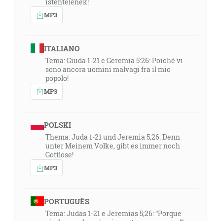
istentelenek!
MP3
ITALIANO
Tema: Giuda 1-21 e Geremia 5:26: Poiché vi
sono ancora uomini malvagi fra il mio
popolo!
MP3
POLSKI
Thema: Juda 1-21 und Jeremia 5,26: Denn
unter Meinem Volke, gibt es immer noch
Gottlose!
MP3
PORTUGUÊS
Tema: Judas 1-21 e Jeremias 5;26: “Porque