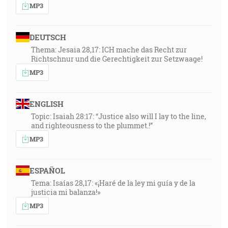
MP3
DEUTSCH
Thema: Jesaia 28,17: ICH mache das Recht zur
Richtschnur und die Gerechtigkeit zur Setzwaage!
MP3
ENGLISH
Topic: Isaiah 28:17: “Justice also will I lay to the line,
and righteousness to the plummet.!”
MP3
ESPAÑOL
Tema: Isaías 28,17: «¡Haré de la ley mi guía y de la
justicia mi balanza!»
MP3