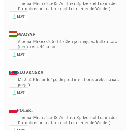
Thema: Micha 2,6-13: An ihrer Spitze zieht dann der
Durchbrecher dahin (nicht der leitende Widder)!
MP3
MAGYAR
A téma: Mikeás 2:6–13: »Élen jár majd az hullámtörő
(nem a vezető kos)«!
MP3
SLOVENSKY
Mi 2:13: Kliesniteľ pôjde pred nimi hore; preboria sa a
prejdú…
MP3
POLSKI
Thema: Micha 2,6-13: An ihrer Spitze zieht dann der
Durchbrecher dahin (nicht der leitende Widder)!