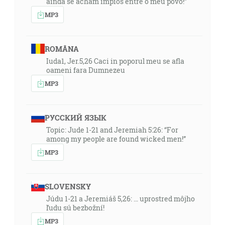
ainda se acham ímpios entre o meu povo!”
MP3
ROMÂNA
Iuda1, Jer.5,26 Caci in poporul meu se afla
oameni fara Dumnezeu
MP3
РУССКИЙ ЯЗЫК
Topic: Jude 1-21 and Jeremiah 5:26: “For
among my people are found wicked men!”
MP3
SLOVENSKY
Júdu 1-21 a Jeremiáš 5,26: … uprostred môjho
ľudu sú bezbožní!
MP3