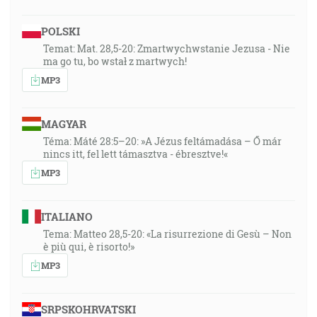
POLSKI
Temat: Mat. 28,5-20: Zmartwychwstanie Jezusa - Nie
ma go tu, bo wstał z martwych!
MP3
MAGYAR
Téma: Máté 28:5–20: »A Jézus feltámadása – Ő már
nincs itt, fel lett támasztva - ébresztve!«
MP3
ITALIANO
Tema: Matteo 28,5-20: «La risurrezione di Gesù – Non
è più qui, è risorto!»
MP3
SRPSKOHRVATSKI