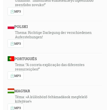
Umxholo: “Imboniselo efanelekileyo ngeentlobo
zeentlobo zovuko!”
MP3
POLSKI
Thema: Richtige Darlegung der verschiedenen
Auferstehungen!
MP3
PORTUGUÊS
Tema: “A correta explicação das diferentes
ressurreições!”
MP3
MAGYAR
Téma: »A különböző feltámadások megfelelő
kifejtése!«
MP3