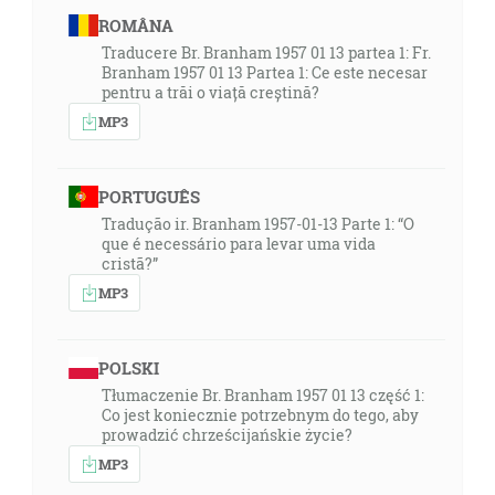
ROMÂNA
Traducere Br. Branham 1957 01 13 partea 1: Fr.
Branham 1957 01 13 Partea 1: Ce este necesar
pentru a trăi o viață creștină?
MP3
PORTUGUÊS
Tradução ir. Branham 1957-01-13 Parte 1: “O
que é necessário para levar uma vida
cristã?”
MP3
POLSKI
Tłumaczenie Br. Branham 1957 01 13 część 1:
Co jest koniecznie potrzebnym do tego, aby
prowadzić chrześcijańskie życie?
MP3