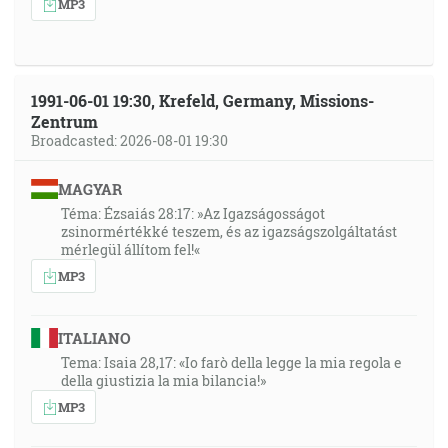
MP3
1991-06-01 19:30, Krefeld, Germany, Missions-
Zentrum
Broadcasted: 2026-08-01 19:30
MAGYAR
Téma: Ézsaiás 28:17: »Az Igazságosságot
zsinormértékké teszem, és az igazságszolgáltatást
mérlegül állítom fel!«
MP3
ITALIANO
Tema: Isaia 28,17: «Io farò della legge la mia regola e
della giustizia la mia bilancia!»
MP3