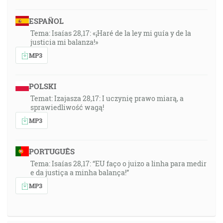
ESPAÑOL
Tema: Isaías 28,17: «¡Haré de la ley mi guía y de la
justicia mi balanza!»
MP3
POLSKI
Temat: Izajasza 28,17: I uczynię prawo miarą, a
sprawiedliwość wagą!
MP3
PORTUGUÊS
Tema: Isaías 28,17: “EU faço o juizo a linha para medir
e da justiça a minha balança!”
MP3