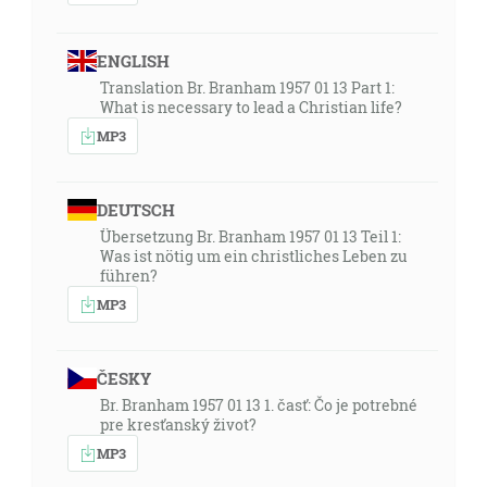
ENGLISH
Translation Br. Branham 1957 01 13 Part 1:
What is necessary to lead a Christian life?
MP3
DEUTSCH
Übersetzung Br. Branham 1957 01 13 Teil 1:
Was ist nötig um ein christliches Leben zu
führen?
MP3
ČESKY
Br. Branham 1957 01 13 1. časť: Čo je potrebné
pre kresťanský život?
MP3