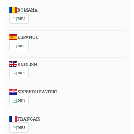
ROMÂNA
MP3
ESPAÑOL
MP3
ENGLISH
MP3
SRPSKOHRVATSKI
MP3
FRANÇAIS
MP3