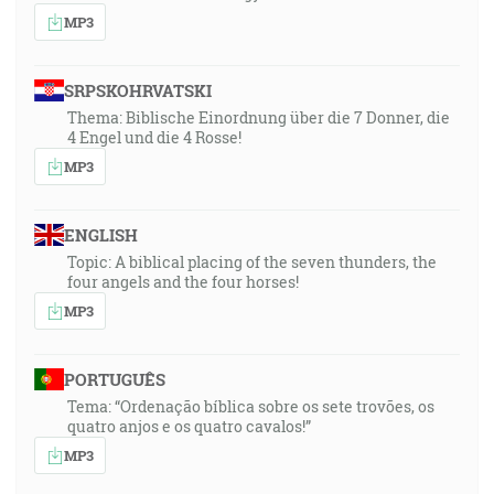
MP3
SRPSKOHRVATSKI
Thema: Biblische Einordnung über die 7 Donner, die
4 Engel und die 4 Rosse!
MP3
ENGLISH
Topic: A biblical placing of the seven thunders, the
four angels and the four horses!
MP3
PORTUGUÊS
Tema: “Ordenação bíblica sobre os sete trovões, os
quatro anjos e os quatro cavalos!”
MP3