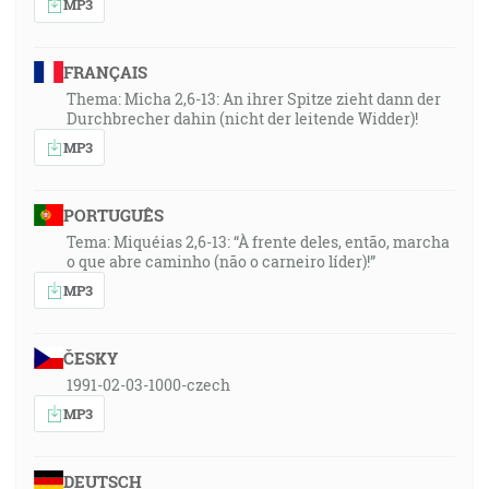
MP3
FRANÇAIS
Thema: Micha 2,6-13: An ihrer Spitze zieht dann der
Durchbrecher dahin (nicht der leitende Widder)!
MP3
PORTUGUÊS
Tema: Miquéias 2,6-13: “À frente deles, então, marcha
o que abre caminho (não o carneiro líder)!”
MP3
ČESKY
1991-02-03-1000-czech
MP3
DEUTSCH