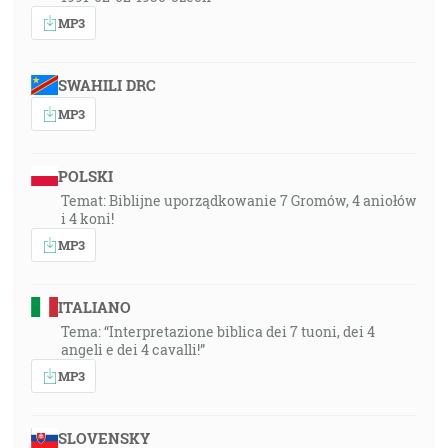
MP3
SWAHILI DRC
MP3
POLSKI
Temat: Biblijne uporządkowanie 7 Gromów, 4 aniołów
i 4 koni!
MP3
ITALIANO
Tema: “Interpretazione biblica dei 7 tuoni, dei 4
angeli e dei 4 cavalli!”
MP3
SLOVENSKY