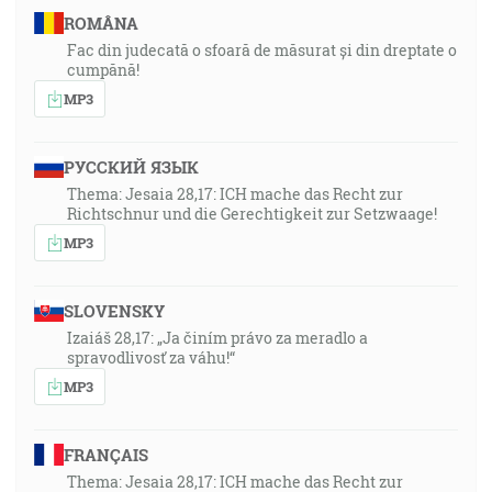
ROMÂNA
Fac din judecată o sfoară de măsurat și din dreptate o
cumpănă!
MP3
РУССКИЙ ЯЗЫК
Thema: Jesaia 28,17: ICH mache das Recht zur
Richtschnur und die Gerechtigkeit zur Setzwaage!
MP3
SLOVENSKY
Izaiáš 28,17: „Ja činím právo za meradlo a
spravodlivosť za váhu!“
MP3
FRANÇAIS
Thema: Jesaia 28,17: ICH mache das Recht zur