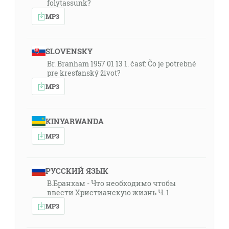
folytassunk?
MP3
SLOVENSKY
Br. Branham 1957 01 13 1. časť: Čo je potrebné
pre kresťanský život?
MP3
KINYARWANDA
MP3
РУССКИЙ ЯЗЫК
В.Бранхам - Что необходимо чтобы
ввести Христианскую жизнь Ч. 1
MP3