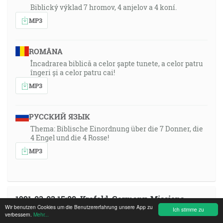
Biblický výklad 7 hromov, 4 anjelov a 4 koní.
MP3
ROMÂNA
Încadrarea biblică a celor șapte tunete, a celor patru
îngeri și a celor patru cai!
MP3
РУССКИЙ ЯЗЫК
Thema: Biblische Einordnung über die 7 Donner, die
4 Engel und die 4 Rosse!
MP3
1991-03-03 15:00, Krefeld, Germany, Missions-
Wir benutzen Cookies um die Benutzererfahrung unsere App zu
Zentrum
Ich stimme zu
verbessern.
Mehr...
Broadcasted: 2026-07-08 19:30