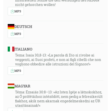
missratenen Söhne die den Weisungen des HERRN
nicht gehorchen wollen!
MP3
DEUTSCH
MP3
ITALIANO
Tema: Isaia 30,8-13: «La parola di Dio si rivolse ai
veggenti, ai Suoi profeti, e non ai figli ribelli che non
vogliono obbedire alle istruzioni del Signore!»
MP3
MAGYAR
Téma: Ézsaiás 30:8–13: »Az Isten Igéje a látnokokhoz,
az Ő prófétáihoz intéződött, nem pedig a félresikerült
fiakhoz, akik nem akarnak engedelmeskedni az ÚR
utasításainak!«