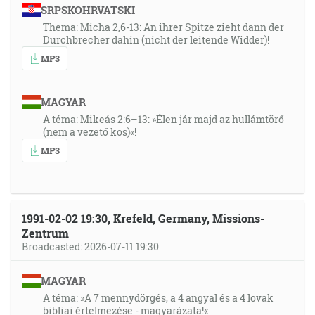
SRPSKOHRVATSKI
Thema: Micha 2,6-13: An ihrer Spitze zieht dann der
Durchbrecher dahin (nicht der leitende Widder)!
MP3
MAGYAR
A téma: Mikeás 2:6–13: »Élen jár majd az hullámtörő
(nem a vezető kos)«!
MP3
1991-02-02 19:30, Krefeld, Germany, Missions-
Zentrum
Broadcasted: 2026-07-11 19:30
MAGYAR
A téma: »A 7 mennydörgés, a 4 angyal és a 4 lovak
bibliai értelmezése - magyarázata!«