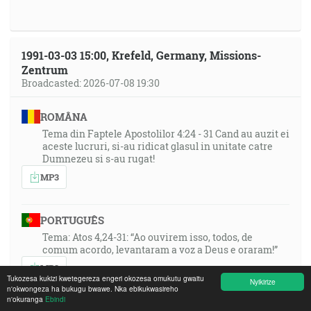
1991-03-03 15:00, Krefeld, Germany, Missions-
Zentrum
Broadcasted: 2026-07-08 19:30
ROMÂNA
Tema din Faptele Apostolilor 4:24 - 31 Cand au auzit ei
aceste lucruri, si-au ridicat glasul in unitate catre
Dumnezeu si s-au rugat!
MP3
PORTUGUÊS
Tema: Atos 4,24-31: “Ao ouvirem isso, todos, de
comum acordo, levantaram a voz a Deus e oraram!”
MP3
Tukozesa kukizi kwetegereza engeri okozesa omukutu gwaitu
Nyikirize
n'okwongeza ha bukugu bwawe. Nka ebikukwasireho
n'okuranga
Ebindi