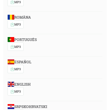
MP3
ROMÂNA
MP3
PORTUGUÊS
MP3
ESPAÑOL
MP3
ENGLISH
MP3
SRPSKOHRVATSKI