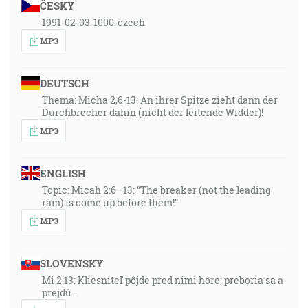
ČESKY
1991-02-03-1000-czech
MP3
DEUTSCH
Thema: Micha 2,6-13: An ihrer Spitze zieht dann der
Durchbrecher dahin (nicht der leitende Widder)!
MP3
ENGLISH
Topic: Micah 2:6–13: “The breaker (not the leading
ram) is come up before them!”
MP3
SLOVENSKY
Mi 2:13: Kliesniteľ pôjde pred nimi hore; preboria sa a
prejdú…