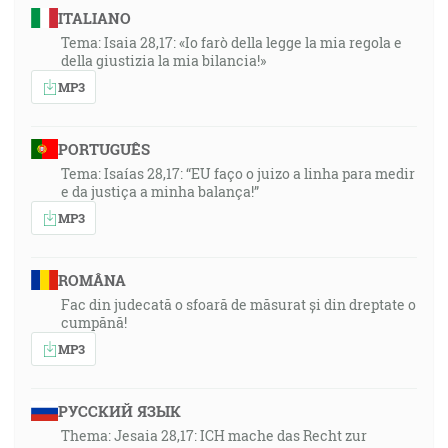
ITALIANO
Tema: Isaia 28,17: «Io farò della legge la mia regola e
della giustizia la mia bilancia!»
MP3
PORTUGUÊS
Tema: Isaías 28,17: “EU faço o juizo a linha para medir
e da justiça a minha balança!”
MP3
ROMÂNA
Fac din judecată o sfoară de măsurat și din dreptate o
cumpănă!
MP3
РУССКИЙ ЯЗЫК
Thema: Jesaia 28,17: ICH mache das Recht zur