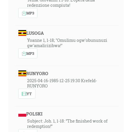
redenzione compiuta!
MP3
LUSOGA
Yoanne 1, 1-18; ''Omulimu ogw'obununuzi
gw'amalirizibwa!''
MP3
RUNYORO
2025-04-16-1985-12-25 19:30 Krefeld-
RUNYORO
YT
POLSKI
Subject: Joh. 1, 1-18: “The finished work of
redemption!”