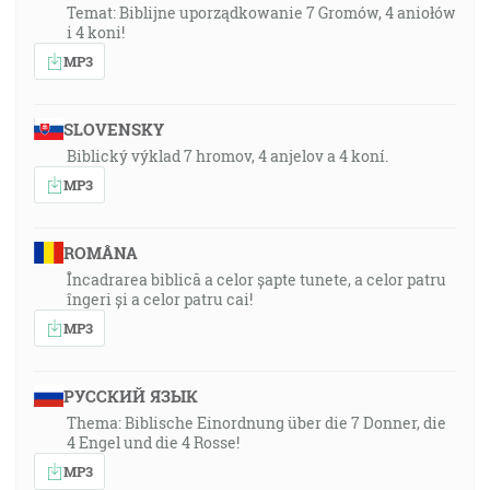
Temat: Biblijne uporządkowanie 7 Gromów, 4 aniołów
i 4 koni!
MP3
SLOVENSKY
Biblický výklad 7 hromov, 4 anjelov a 4 koní.
MP3
ROMÂNA
Încadrarea biblică a celor șapte tunete, a celor patru
îngeri și a celor patru cai!
MP3
РУССКИЙ ЯЗЫК
Thema: Biblische Einordnung über die 7 Donner, die
4 Engel und die 4 Rosse!
MP3