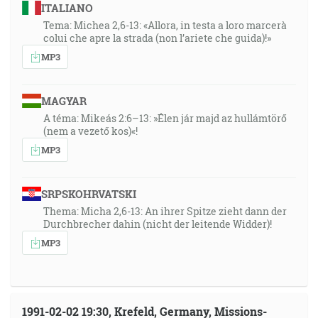
ITALIANO
Tema: Michea 2,6-13: «Allora, in testa a loro marcerà
colui che apre la strada (non l’ariete che guida)!»
MP3
MAGYAR
A téma: Mikeás 2:6–13: »Élen jár majd az hullámtörő
(nem a vezető kos)«!
MP3
SRPSKOHRVATSKI
Thema: Micha 2,6-13: An ihrer Spitze zieht dann der
Durchbrecher dahin (nicht der leitende Widder)!
MP3
1991-02-02 19:30, Krefeld, Germany, Missions-