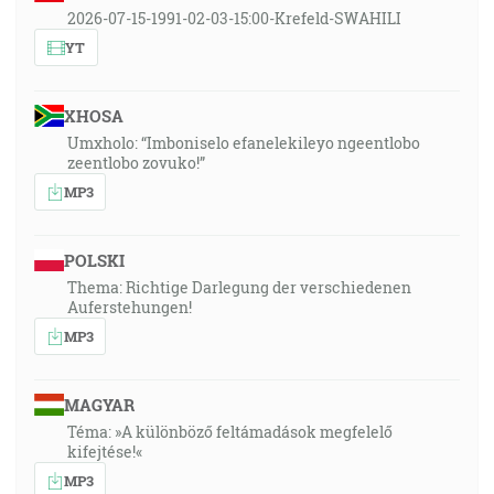
2026-07-15-1991-02-03-15:00-Krefeld-SWAHILI
YT
XHOSA
Umxholo: “Imboniselo efanelekileyo ngeentlobo
zeentlobo zovuko!”
MP3
POLSKI
Thema: Richtige Darlegung der verschiedenen
Auferstehungen!
MP3
MAGYAR
Téma: »A különböző feltámadások megfelelő
kifejtése!«
MP3