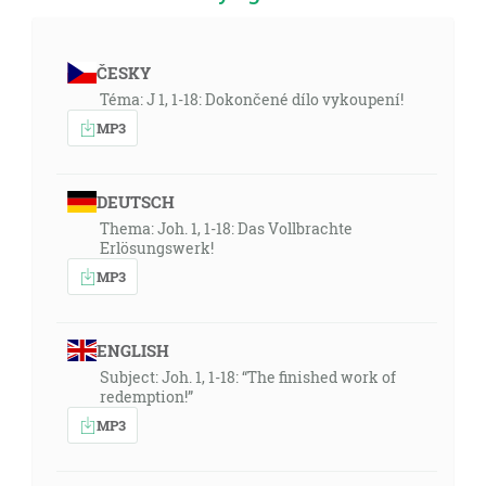
ČESKY
Téma: J 1, 1-18: Dokončené dílo vykoupení!
MP3
DEUTSCH
Thema: Joh. 1, 1-18: Das Vollbrachte
Erlösungswerk!
MP3
ENGLISH
Subject: Joh. 1, 1-18: “The finished work of
redemption!”
MP3