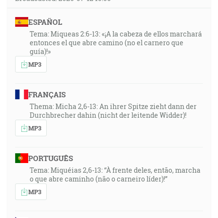
ESPAÑOL
Tema: Miqueas 2:6-13: «¡A la cabeza de ellos marchará
entonces el que abre camino (no el carnero que
guía)!»
MP3
FRANÇAIS
Thema: Micha 2,6-13: An ihrer Spitze zieht dann der
Durchbrecher dahin (nicht der leitende Widder)!
MP3
PORTUGUÊS
Tema: Miquéias 2,6-13: “À frente deles, então, marcha
o que abre caminho (não o carneiro líder)!”
MP3