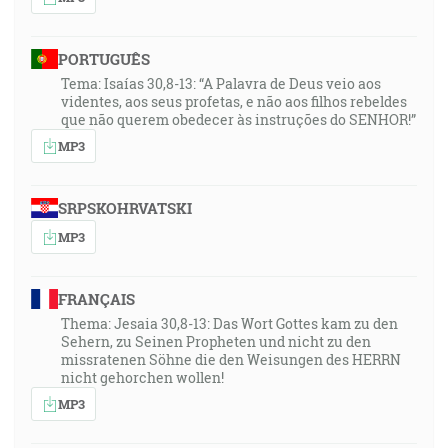
PORTUGUÊS
Tema: Isaías 30,8-13: “A Palavra de Deus veio aos
videntes, aos seus profetas, e não aos filhos rebeldes
que não querem obedecer às instruções do SENHOR!”
MP3
SRPSKOHRVATSKI
MP3
FRANÇAIS
Thema: Jesaia 30,8-13: Das Wort Gottes kam zu den
Sehern, zu Seinen Propheten und nicht zu den
missratenen Söhne die den Weisungen des HERRN
nicht gehorchen wollen!
MP3