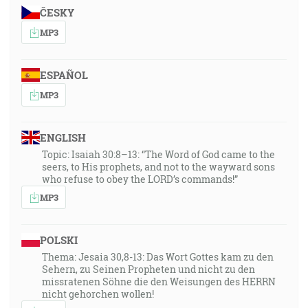
ČESKY
MP3
ESPAÑOL
MP3
ENGLISH
Topic: Isaiah 30:8–13: “The Word of God came to the
seers, to His prophets, and not to the wayward sons
who refuse to obey the LORD’s commands!”
MP3
POLSKI
Thema: Jesaia 30,8-13: Das Wort Gottes kam zu den
Sehern, zu Seinen Propheten und nicht zu den
missratenen Söhne die den Weisungen des HERRN
nicht gehorchen wollen!