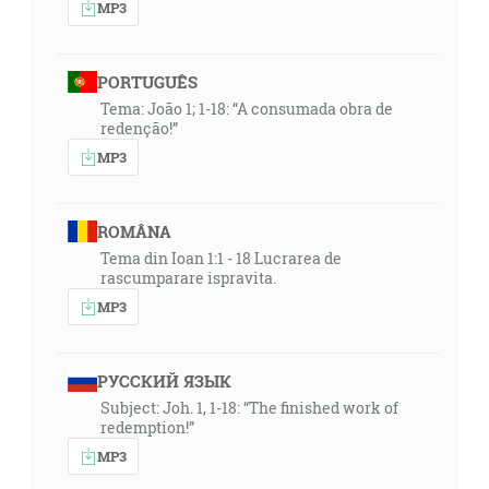
MP3
PORTUGUÊS
Tema: João 1; 1-18: “A consumada obra de
redenção!”
MP3
ROMÂNA
Tema din Ioan 1:1 - 18 Lucrarea de
rascumparare ispravita.
MP3
РУССКИЙ ЯЗЫК
Subject: Joh. 1, 1-18: “The finished work of
redemption!”
MP3