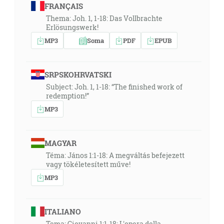
FRANÇAIS
Thema: Joh. 1, 1-18: Das Vollbrachte
Erlösungswerk!
MP3
Soma
PDF
EPUB
SRPSKOHRVATSKI
Subject: Joh. 1, 1-18: “The finished work of
redemption!”
MP3
MAGYAR
Téma: János 1:1-18: A megváltás befejezett
vagy tökéletesített műve!
MP3
ITALIANO
Tema: Giovanni 1:1-18: L'opera della