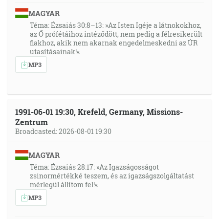
MAGYAR
Téma: Ézsaiás 30:8–13: »Az Isten Igéje a látnokokhoz,
az Ő prófétáihoz intéződött, nem pedig a félresikerült
fiakhoz, akik nem akarnak engedelmeskedni az ÚR
utasításainak!«
MP3
1991-06-01 19:30, Krefeld, Germany, Missions-
Zentrum
Broadcasted: 2026-08-01 19:30
MAGYAR
Téma: Ézsaiás 28:17: »Az Igazságosságot
zsinormértékké teszem, és az igazságszolgáltatást
mérlegül állítom fel!«
MP3