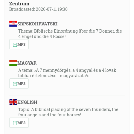
Zentrum
Broadcasted: 2026-07-11 19:30
SRPSKOHRVATSKI
Thema: Biblische Einordnung über die 7 Donner, die
4 Engel und die 4 Rosse!
MP3
MAGYAR
A téma: »A 7 mennydörgés, a 4 angyal és a 4 lovak
bibliai értelmezése - magyarázata!«
MP3
ENGLISH
Topic: A biblical placing of the seven thunders, the
four angels and the four horses!
MP3