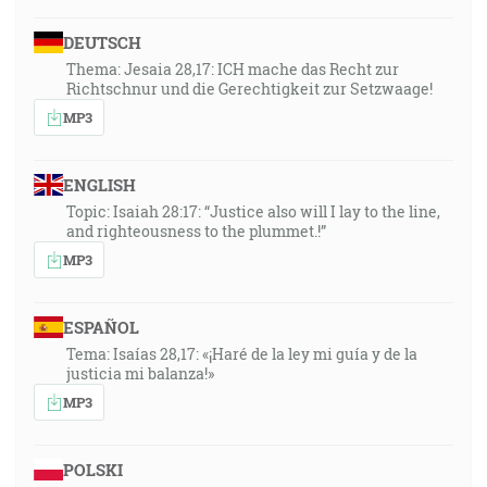
DEUTSCH
Thema: Jesaia 28,17: ICH mache das Recht zur
Richtschnur und die Gerechtigkeit zur Setzwaage!
MP3
ENGLISH
Topic: Isaiah 28:17: “Justice also will I lay to the line,
and righteousness to the plummet.!”
MP3
ESPAÑOL
Tema: Isaías 28,17: «¡Haré de la ley mi guía y de la
justicia mi balanza!»
MP3
POLSKI