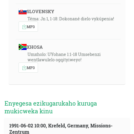
SLOVENSKY
Téma: Jn 1, 1-18: Dokonané dielo vykúpenia!
MP3
XHOSA
Umxholo: UYohane 1:1-18 Umsebenzi
wentlawulelo ogqityiweyo!
MP3
Enyegesa ezikugarukaho kuruga
mukicweka kinu
1991-06-02 10:00, Krefeld, Germany, Missions-
Zentrum