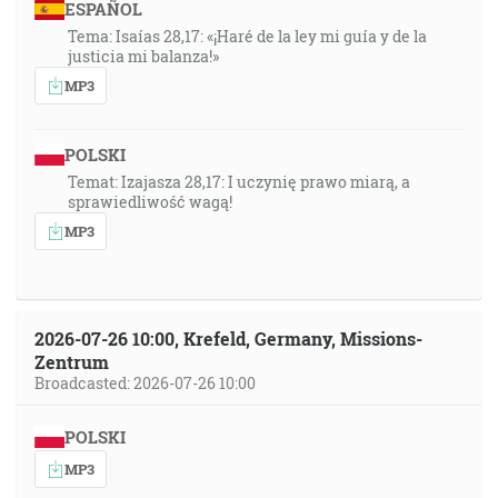
ESPAÑOL
Tema: Isaías 28,17: «¡Haré de la ley mi guía y de la
justicia mi balanza!»
MP3
POLSKI
Temat: Izajasza 28,17: I uczynię prawo miarą, a
sprawiedliwość wagą!
MP3
2026-07-26 10:00, Krefeld, Germany, Missions-
Zentrum
Broadcasted: 2026-07-26 10:00
POLSKI
MP3