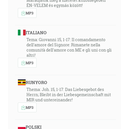
Maradjatok meg a szeretet közösségében
ÉN-VELEM és egymás között!
MP3
ITALIANO
Tema: Giovanni 15, 1-17: Il comandamento
dell'amore del Signore: Rimanete nella
comunità dell'amore con ME e gli uni con gli
altri!
MP3
RUNYORO
Thema: Joh. 15, 1-17: Das Liebesgebot des
Herrn; Bleibt in der Liebesgemeinschaft mit
MIR und untereinander!
MP3
POLSKI