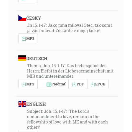
ČESKY
Jn 15, 1-17: Jako mňa miloval Otec, tak som i
ja vás miloval. Zostaňte v mojej láske!
MP3
DEUTSCH
Thema: Joh. 15, 1-17: Das Liebesgebot des
Herrn; Bleibt in der Liebesgemeinschaft mit
MIR und untereinander!
MP3
Prečítať
PDF
EPUB
ENGLISH
Subject: Joh. 15, 1-17: “The Lord's
commandment to love; remain in the
fellowship of love with ME and with each
other!”