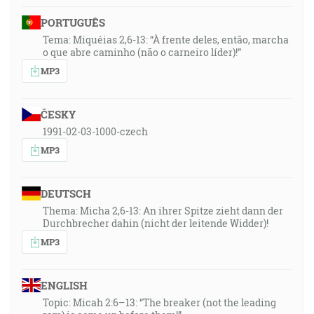
PORTUGUÊS
Tema: Miquéias 2,6-13: “À frente deles, então, marcha
o que abre caminho (não o carneiro líder)!”
MP3
ČESKY
1991-02-03-1000-czech
MP3
DEUTSCH
Thema: Micha 2,6-13: An ihrer Spitze zieht dann der
Durchbrecher dahin (nicht der leitende Widder)!
MP3
ENGLISH
Topic: Micah 2:6–13: “The breaker (not the leading