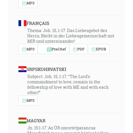
MP3
FRANÇAIS
Thema: Joh. 15, 1-17: Das Liebesgebot des
Herrn; Bleibt in der Liebesgemeinschaft mit
MIR und untereinander!
MP3
Prečítať
PDF
EPUB
SRPSKOHRVATSKI
Subject: Joh. 15, 1-17: “The Lord's
commandment to love; remain in the
fellowship of love with ME and with each
other!”
MP3
MAGYAR
Jn. 15:1-17: Az ÚR szeretetparancsa: