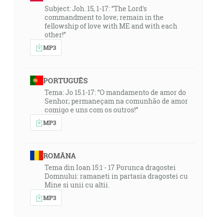
Subject: Joh. 15, 1-17: “The Lord's
commandment to love; remain in the
fellowship of love with ME and with each
other!”
MP3
PORTUGUÊS
Tema: Jo 15.1-17: “O mandamento de amor do
Senhor; permaneçam na comunhão de amor
comigo e uns com os outros!”
MP3
ROMÂNA
Tema din Ioan 15:1 - 17 Porunca dragostei
Domnului: ramaneti in partasia dragostei cu
Mine si unii cu altii.
MP3