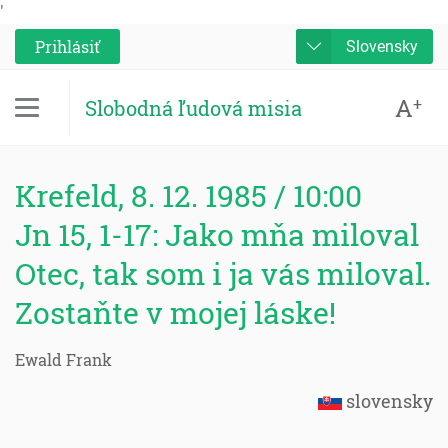
'
Prihlásiť
Slovensky
A
+
Slobodná ľudová misia
Krefeld, 8. 12. 1985 / 10:00
Jn 15, 1-17: Jako mňa miloval
Otec, tak som i ja vás miloval.
Zostaňte v mojej láske!
Ewald Frank
slovensky