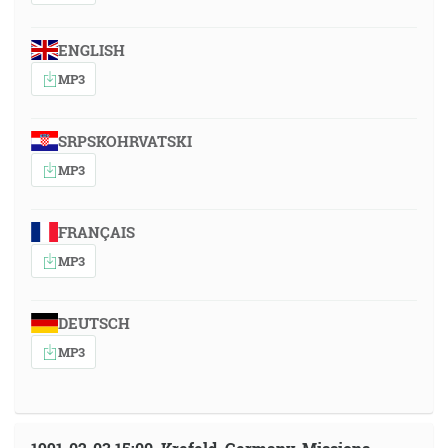
ENGLISH
MP3
SRPSKOHRVATSKI
MP3
FRANÇAIS
MP3
DEUTSCH
MP3