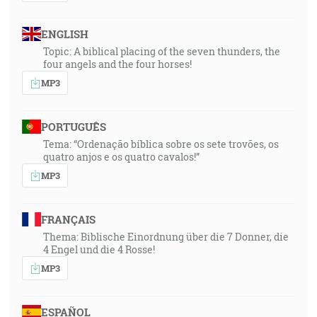
ENGLISH
Topic: A biblical placing of the seven thunders, the
four angels and the four horses!
MP3
PORTUGUÊS
Tema: “Ordenação bíblica sobre os sete trovões, os
quatro anjos e os quatro cavalos!”
MP3
FRANÇAIS
Thema: Biblische Einordnung über die 7 Donner, die
4 Engel und die 4 Rosse!
MP3
ESPAÑOL