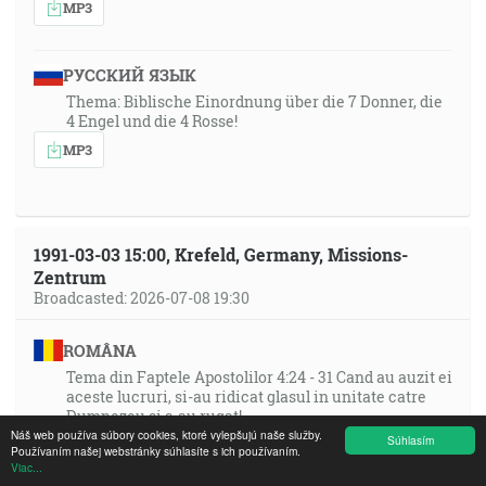
MP3
РУССКИЙ ЯЗЫК
Thema: Biblische Einordnung über die 7 Donner, die
4 Engel und die 4 Rosse!
MP3
1991-03-03 15:00, Krefeld, Germany, Missions-
Zentrum
Broadcasted: 2026-07-08 19:30
ROMÂNA
Tema din Faptele Apostolilor 4:24 - 31 Cand au auzit ei
aceste lucruri, si-au ridicat glasul in unitate catre
Dumnezeu si s-au rugat!
Náš web používa súbory cookies, ktoré vylepšujú naše služby.
Súhlasím
MP3
Používaním našej webstránky súhlasíte s ich používaním.
Viac...