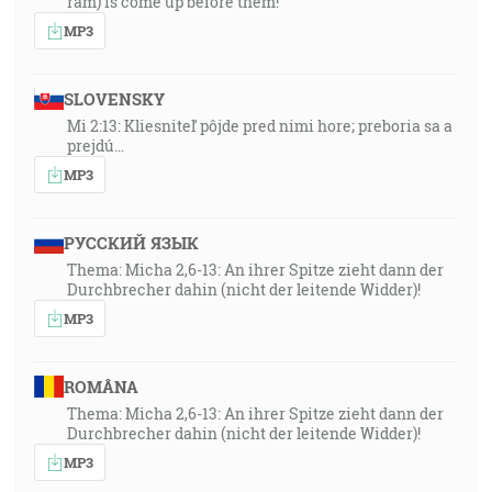
ram) is come up before them!”
MP3
SLOVENSKY
Mi 2:13: Kliesniteľ pôjde pred nimi hore; preboria sa a
prejdú…
MP3
РУССКИЙ ЯЗЫК
Thema: Micha 2,6-13: An ihrer Spitze zieht dann der
Durchbrecher dahin (nicht der leitende Widder)!
MP3
ROMÂNA
Thema: Micha 2,6-13: An ihrer Spitze zieht dann der
Durchbrecher dahin (nicht der leitende Widder)!
MP3