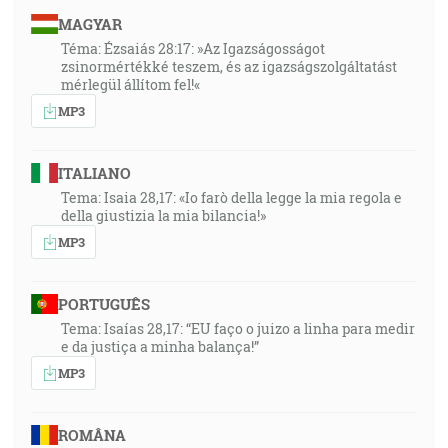
MAGYAR
Téma: Ézsaiás 28:17: »Az Igazságosságot
zsinormértékké teszem, és az igazságszolgáltatást
mérlegül állítom fel!«
MP3
ITALIANO
Tema: Isaia 28,17: «Io farò della legge la mia regola e
della giustizia la mia bilancia!»
MP3
PORTUGUÊS
Tema: Isaías 28,17: “EU faço o juizo a linha para medir
e da justiça a minha balança!”
MP3
ROMÂNA