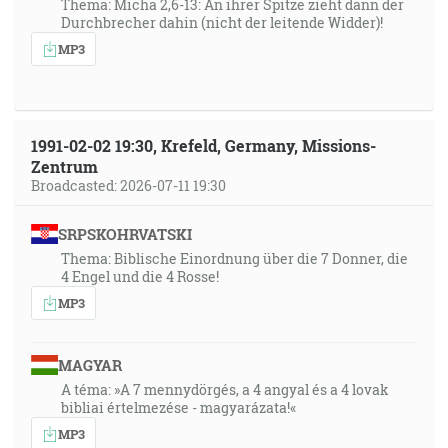
Thema: Micha 2,6-13: An ihrer Spitze zieht dann der
Durchbrecher dahin (nicht der leitende Widder)!
MP3
1991-02-02 19:30, Krefeld, Germany, Missions-
Zentrum
Broadcasted: 2026-07-11 19:30
SRPSKOHRVATSKI
Thema: Biblische Einordnung über die 7 Donner, die
4 Engel und die 4 Rosse!
MP3
MAGYAR
A téma: »A 7 mennydörgés, a 4 angyal és a 4 lovak
bibliai értelmezése - magyarázata!«
MP3