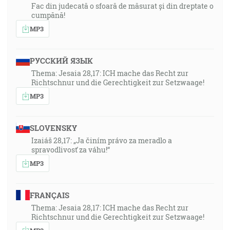
Fac din judecată o sfoară de măsurat și din dreptate o
cumpănă!
MP3
РУССКИЙ ЯЗЫК
Thema: Jesaia 28,17: ICH mache das Recht zur
Richtschnur und die Gerechtigkeit zur Setzwaage!
MP3
SLOVENSKY
Izaiáš 28,17: „Ja činím právo za meradlo a
spravodlivosť za váhu!“
MP3
FRANÇAIS
Thema: Jesaia 28,17: ICH mache das Recht zur
Richtschnur und die Gerechtigkeit zur Setzwaage!