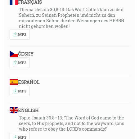
FRANÇAIS
Thema: Jesaia 30,8-13: Das Wort Gottes kam zu den
Sehern, zu Seinen Propheten und nicht zu den
missratenen Söhne die den Weisungen des HERRN
nicht gehorchen wollen!
MP3
ČESKY
MP3
ESPAÑOL
MP3
ENGLISH
Topic: Isaiah 30:8–13: “The Word of God came to the
seers, to His prophets, and not to the wayward sons
who refuse to obey the LORD’s commands!”
MP3