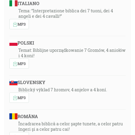
ITALIANO
Tema: “Interpretazione biblica dei 7 tuoni, dei 4
angeli e dei 4 cavalli!”
MP3
POLSKI
Temat: Biblijne uporządkowanie 7 Gromów, 4 aniołów
i 4 koni!
MP3
SLOVENSKY
Biblický výklad 7 hromov, 4 anjelov a 4 koní.
MP3
ROMÂNA
Încadrarea biblică a celor șapte tunete, a celor patru
îngeri și a celor patru cai!