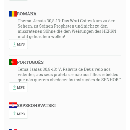
ROMÂNA
Thema: Jesaia 30,8-13: Das Wort Gottes kam zu den
Sehern, zu Seinen Propheten und nicht zu den
missratenen Söhne die den Weisungen des HERRN
nicht gehorchen wollen!
MP3
PORTUGUÊS
Tema: Isaías 30,8-13: “A Palavra de Deus veio aos
videntes, aos seus profetas, e não aos filhos rebeldes
que não querem obedecer às instruções do SENHOR!”
MP3
SRPSKOHRVATSKI
MP3