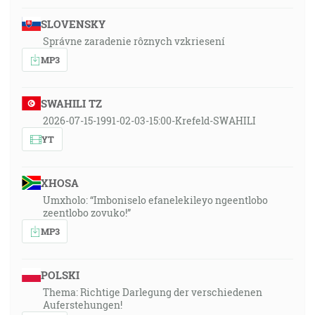
SLOVENSKY
Správne zaradenie rôznych vzkriesení
MP3
SWAHILI TZ
2026-07-15-1991-02-03-15:00-Krefeld-SWAHILI
YT
XHOSA
Umxholo: “Imboniselo efanelekileyo ngeentlobo
zeentlobo zovuko!”
MP3
POLSKI
Thema: Richtige Darlegung der verschiedenen
Auferstehungen!