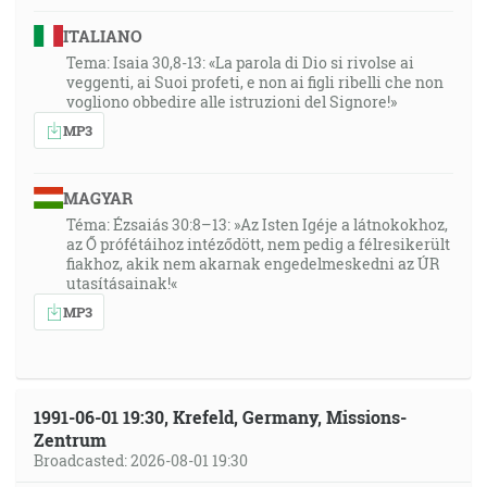
ITALIANO
Tema: Isaia 30,8-13: «La parola di Dio si rivolse ai
veggenti, ai Suoi profeti, e non ai figli ribelli che non
vogliono obbedire alle istruzioni del Signore!»
MP3
MAGYAR
Téma: Ézsaiás 30:8–13: »Az Isten Igéje a látnokokhoz,
az Ő prófétáihoz intéződött, nem pedig a félresikerült
fiakhoz, akik nem akarnak engedelmeskedni az ÚR
utasításainak!«
MP3
1991-06-01 19:30, Krefeld, Germany, Missions-
Zentrum
Broadcasted: 2026-08-01 19:30