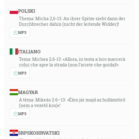
POLSKI
Thema: Micha 2,6-13: An ihrer Spitze zieht dann der
Durchbrecher dahin (nicht der leitende Widder)!
MP3
ITALIANO
Tema: Michea 2,6-13: «Allora, in testa a loro marcerà
colui che apre la strada (non l’ariete che guida)!»
MP3
MAGYAR
A téma: Mikeás 2:6–13: »Élen jár majd az hullámtörő
(nem a vezető kos)«!
MP3
SRPSKOHRVATSKI