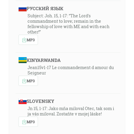
РУССКИЙ ЯЗЫК
Subject: Joh. 15, 1-17: “The Lord's
commandment to love; remain in the
fellowship of love with ME and with each
other!”
MP3
KINYARWANDA
Jean15v1-17 Le commandement d amour du
Seigneur
MP3
SLOVENSKY
Jn 15, 1-17: Jako mňa miloval Otec, tak som i
ja vás miloval. Zostaňte v mojej láske!
MP3