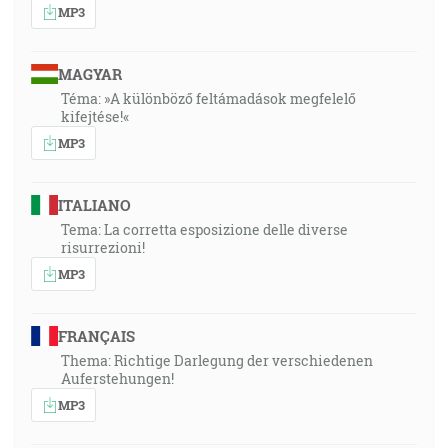
MP3
MAGYAR
Téma: »A különböző feltámadások megfelelő
kifejtése!«
MP3
ITALIANO
Tema: La corretta esposizione delle diverse
risurrezioni!
MP3
FRANÇAIS
Thema: Richtige Darlegung der verschiedenen
Auferstehungen!
MP3