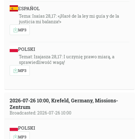
ESPAÑOL
Tema: Isaías 28,17: «¡Haré de la ley mi guía y de la
justicia mi balanza!»
MP3
POLSKI
Temat: Izajasza 28,17: I uczynię prawo miarą, a
sprawiedliwość wagą!
MP3
2026-07-26 10:00, Krefeld, Germany, Missions-
Zentrum
Broadcasted: 2026-07-26 10:00
POLSKI
MP3