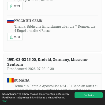
MP3
РУССКИЙ ЯЗЫК
Thema: Biblische Einordnung über die 7 Donner, die
4 Engel und die 4 Rosse!
MP3
1991-03-03 15:00, Krefeld, Germany, Missions-
Zentrum
Broadcasted: 2026-07-08 19:30
ROMÂNA
Tema din Faptele Apostolilor 4:24 - 31 Cand au auzit ei
aceste lucruri, si-au ridicat glasul in unitate catre
Náš web používa súbory cookies, ktoré vylepšujú naše služby.
Dumnezeu si s-au rugat!
Súhlasím
Používaním našej webstránky súhlasíte s ich používaním.
MP3
Viac...