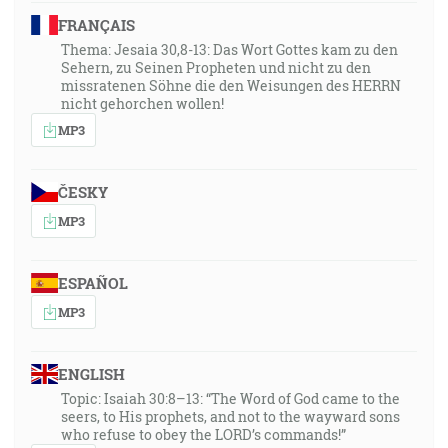
FRANÇAIS
Thema: Jesaia 30,8-13: Das Wort Gottes kam zu den
Sehern, zu Seinen Propheten und nicht zu den
missratenen Söhne die den Weisungen des HERRN
nicht gehorchen wollen!
MP3
ČESKY
MP3
ESPAÑOL
MP3
ENGLISH
Topic: Isaiah 30:8–13: “The Word of God came to the
seers, to His prophets, and not to the wayward sons
who refuse to obey the LORD’s commands!”