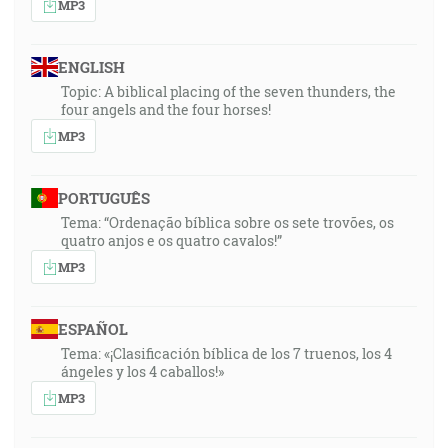
MP3
ENGLISH
Topic: A biblical placing of the seven thunders, the
four angels and the four horses!
MP3
PORTUGUÊS
Tema: “Ordenação bíblica sobre os sete trovões, os
quatro anjos e os quatro cavalos!”
MP3
ESPAÑOL
Tema: «¡Clasificación bíblica de los 7 truenos, los 4
ángeles y los 4 caballos!»
MP3