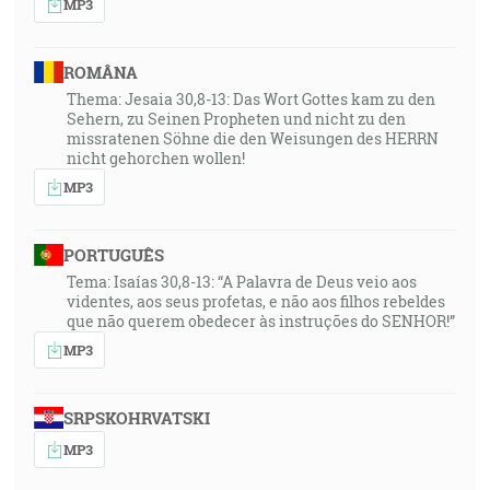
MP3
ROMÂNA
Thema: Jesaia 30,8-13: Das Wort Gottes kam zu den
Sehern, zu Seinen Propheten und nicht zu den
missratenen Söhne die den Weisungen des HERRN
nicht gehorchen wollen!
MP3
PORTUGUÊS
Tema: Isaías 30,8-13: “A Palavra de Deus veio aos
videntes, aos seus profetas, e não aos filhos rebeldes
que não querem obedecer às instruções do SENHOR!”
MP3
SRPSKOHRVATSKI
MP3