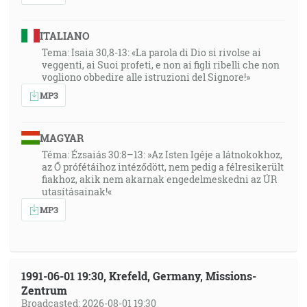
ITALIANO
Tema: Isaia 30,8-13: «La parola di Dio si rivolse ai
veggenti, ai Suoi profeti, e non ai figli ribelli che non
vogliono obbedire alle istruzioni del Signore!»
MP3
MAGYAR
Téma: Ézsaiás 30:8–13: »Az Isten Igéje a látnokokhoz,
az Ő prófétáihoz intéződött, nem pedig a félresikerült
fiakhoz, akik nem akarnak engedelmeskedni az ÚR
utasításainak!«
MP3
1991-06-01 19:30, Krefeld, Germany, Missions-
Zentrum
Broadcasted: 2026-08-01 19:30