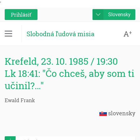
'
Prihlásiť
Slovensky
A
+
Slobodná ľudová misia
Krefeld, 23. 10. 1985 / 19:30
Lk 18:41: "Čo chceš, aby som ti
učinil?…"
Ewald Frank
slovensky