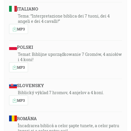
ITALIANO
Tema: “Interpretazione biblica dei 7 tuoni, dei 4
angeli e dei 4 cavalli!”
MP3
POLSKI
Temat: Biblijne uporządkowanie 7 Gromów, 4 aniołów
i 4 koni!
MP3
SLOVENSKY
Biblický výklad 7 hromov, 4 anjelov a 4 koní.
MP3
ROMÂNA
Încadrarea biblică a celor șapte tunete, a celor patru
îngeri și a celor patru cai!