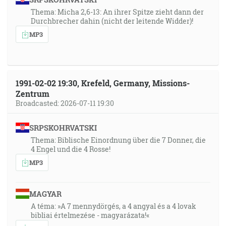
Thema: Micha 2,6-13: An ihrer Spitze zieht dann der
Durchbrecher dahin (nicht der leitende Widder)!
MP3
1991-02-02 19:30, Krefeld, Germany, Missions-
Zentrum
Broadcasted: 2026-07-11 19:30
SRPSKOHRVATSKI
Thema: Biblische Einordnung über die 7 Donner, die
4 Engel und die 4 Rosse!
MP3
MAGYAR
A téma: »A 7 mennydörgés, a 4 angyal és a 4 lovak
bibliai értelmezése - magyarázata!«