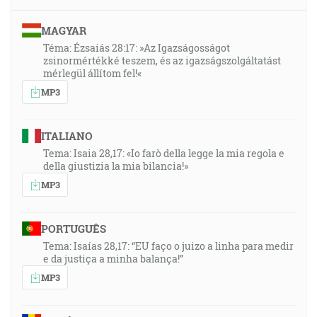
MAGYAR
Téma: Ézsaiás 28:17: »Az Igazságosságot
zsinormértékké teszem, és az igazságszolgáltatást
mérlegül állítom fel!«
MP3
ITALIANO
Tema: Isaia 28,17: «Io farò della legge la mia regola e
della giustizia la mia bilancia!»
MP3
PORTUGUÊS
Tema: Isaías 28,17: “EU faço o juizo a linha para medir
e da justiça a minha balança!”
MP3