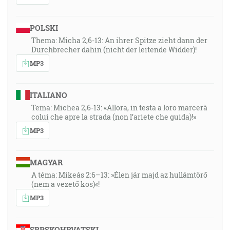
POLSKI
Thema: Micha 2,6-13: An ihrer Spitze zieht dann der
Durchbrecher dahin (nicht der leitende Widder)!
MP3
ITALIANO
Tema: Michea 2,6-13: «Allora, in testa a loro marcerà
colui che apre la strada (non l’ariete che guida)!»
MP3
MAGYAR
A téma: Mikeás 2:6–13: »Élen jár majd az hullámtörő
(nem a vezető kos)«!
MP3
SRPSKOHRVATSKI