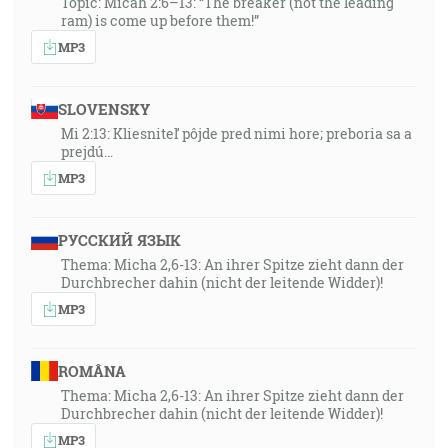
Topic: Micah 2:6–13: “The breaker (not the leading
ram) is come up before them!”
MP3
SLOVENSKY
Mi 2:13: Kliesniteľ pôjde pred nimi hore; preboria sa a
prejdú…
MP3
РУССКИЙ ЯЗЫК
Thema: Micha 2,6-13: An ihrer Spitze zieht dann der
Durchbrecher dahin (nicht der leitende Widder)!
MP3
ROMÂNA
Thema: Micha 2,6-13: An ihrer Spitze zieht dann der
Durchbrecher dahin (nicht der leitende Widder)!
MP3