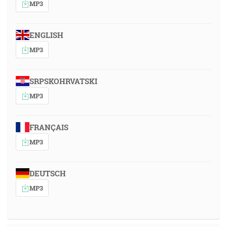
MP3
ENGLISH
MP3
SRPSKOHRVATSKI
MP3
FRANÇAIS
MP3
DEUTSCH
MP3