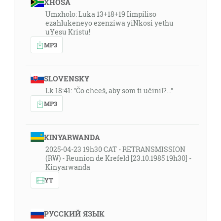
XHOSA
Umxholo: Luka 13+18+19 Iimpiliso
ezahlukeneyo ezenziwa yiNkosi yethu
uYesu Kristu!
MP3
SLOVENSKY
Lk 18:41: "Čo chceš, aby som ti učinil?…"
MP3
KINYARWANDA
2025-04-23 19h30 CAT - RETRANSMISSION
(RW) - Reunion de Krefeld [23.10.1985 19h30] -
Kinyarwanda
YT
РУССКИЙ ЯЗЫК