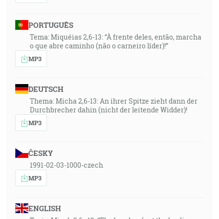
PORTUGUÊS
Tema: Miquéias 2,6-13: “À frente deles, então, marcha
o que abre caminho (não o carneiro líder)!”
MP3
DEUTSCH
Thema: Micha 2,6-13: An ihrer Spitze zieht dann der
Durchbrecher dahin (nicht der leitende Widder)!
MP3
ČESKY
1991-02-03-1000-czech
MP3
ENGLISH