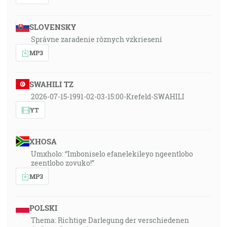
SLOVENSKY
Správne zaradenie rôznych vzkriesení
MP3
SWAHILI TZ
2026-07-15-1991-02-03-15:00-Krefeld-SWAHILI
YT
XHOSA
Umxholo: “Imboniselo efanelekileyo ngeentlobo
zeentlobo zovuko!”
MP3
POLSKI
Thema: Richtige Darlegung der verschiedenen