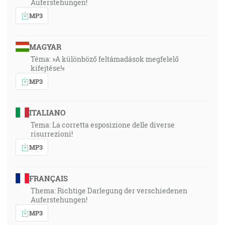
Auferstehungen!
MP3
MAGYAR
Téma: »A különböző feltámadások megfelelő
kifejtése!«
MP3
ITALIANO
Tema: La corretta esposizione delle diverse
risurrezioni!
MP3
FRANÇAIS
Thema: Richtige Darlegung der verschiedenen
Auferstehungen!
MP3