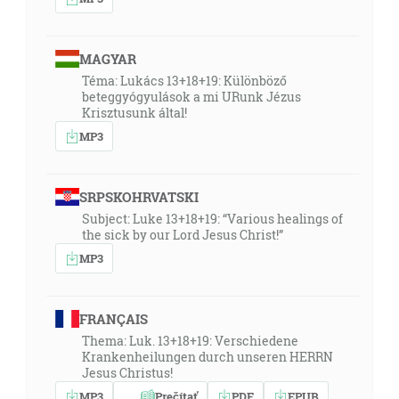
MAGYAR
Téma: Lukács 13+18+19: Különböző
beteggyógyulások a mi URunk Jézus
Krisztusunk által!
MP3
SRPSKOHRVATSKI
Subject: Luke 13+18+19: “Various healings of
the sick by our Lord Jesus Christ!”
MP3
FRANÇAIS
Thema: Luk. 13+18+19: Verschiedene
Krankenheilungen durch unseren HERRN
Jesus Christus!
MP3
Prečítať
PDF
EPUB