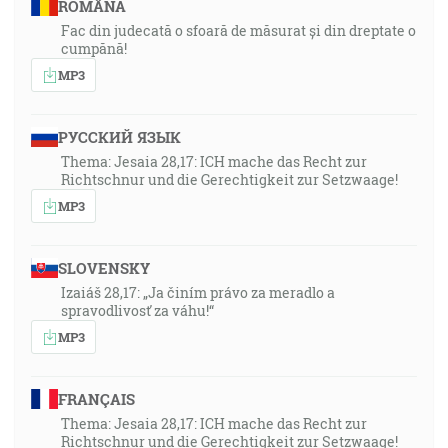
ROMÂNA
Fac din judecată o sfoară de măsurat și din dreptate o
cumpănă!
MP3
РУССКИЙ ЯЗЫК
Thema: Jesaia 28,17: ICH mache das Recht zur
Richtschnur und die Gerechtigkeit zur Setzwaage!
MP3
SLOVENSKY
Izaiáš 28,17: „Ja činím právo za meradlo a
spravodlivosť za váhu!“
MP3
FRANÇAIS
Thema: Jesaia 28,17: ICH mache das Recht zur
Richtschnur und die Gerechtigkeit zur Setzwaage!