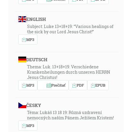
ENGLISH
Subject: Luke 13+18+19: “Various healings of
the sick by our Lord Jesus Christ!”
MP3
DEUTSCH
Thema: Luk. 13+18+19: Verschiedene
Krankenheilungen durch unseren HERRN
Jesus Christus!
MP3
Prečítať
PDF
EPUB
ČESKY
Téma: Lukáš 13 18 19: Různá uzdravení
nemocných naším Pánem Ježíšem Kristem!
MP3