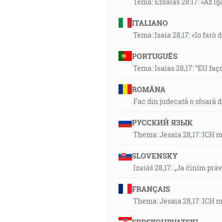
Téma: Ézsaiás 28:17: »Az I
ITALIANO
Tema: Isaia 28,17: «Io farò d
PORTUGUÊS
Tema: Isaías 28,17: “EU faç
ROMÂNA
Fac din judecată o sfoară 
РУССКИЙ ЯЗЫК
Thema: Jesaia 28,17: ICH 
SLOVENSKY
Izaiáš 28,17: „Ja činím prá
FRANÇAIS
Thema: Jesaia 28,17: ICH 