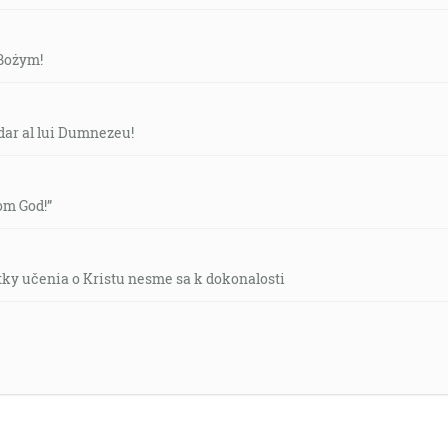
 Bożym!
dar al lui Dumnezeu!
rom God!”
tky učenia o Kristu nesme sa k dokonalosti