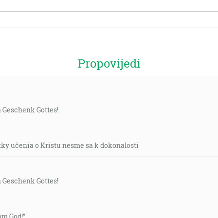
Propovijedi
n Geschenk Gottes!
tky učenia o Kristu nesme sa k dokonalosti
n Geschenk Gottes!
rom God!”