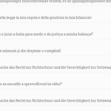
gazságosságot zsinormértékké teszem, és az igazságszolgáltatást mérl
ella legge la mia regola e della giustizia la mia bilancia!»
o o juizo a linha para medir e da justiça a minha balança!”
de măsurat și din dreptate o cumpănă!
mache das Recht zur Richtschnur und die Gerechtigkeit zur Setzwaa
vo za meradlo a spravodlivosť za váhu!“
mache das Recht zur Richtschnur und die Gerechtigkeit zur Setzwaa