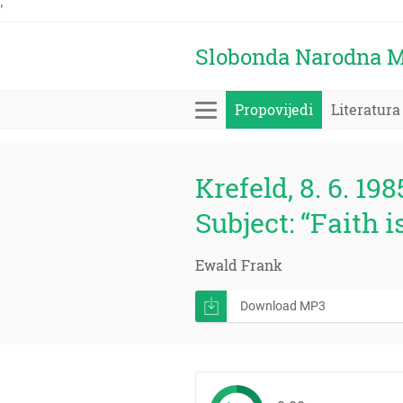
'
Slobonda Narodna M
Propovijedi
Literatura
Krefeld, 8. 6. 198
Subject: “Faith i
Ewald Frank
Download MP3