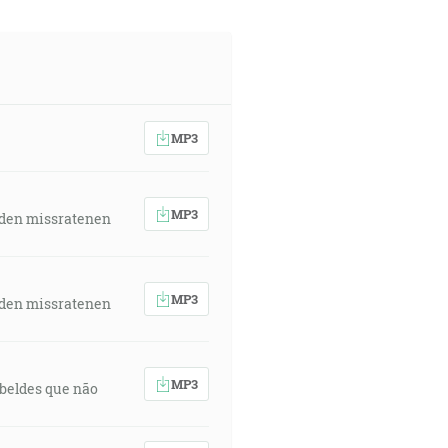
MP3
MP3
 den missratenen
MP3
 den missratenen
MP3
rebeldes que não