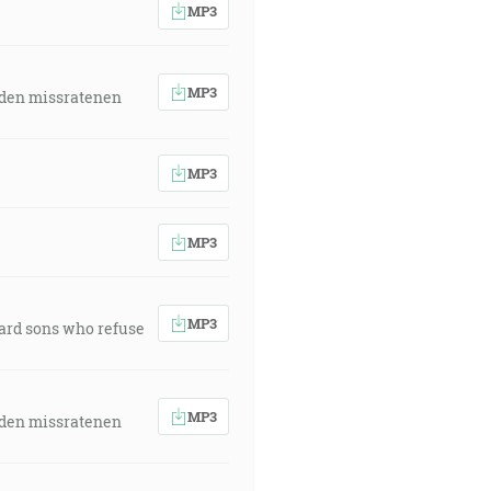
MP3
MP3
 den missratenen
MP3
MP3
MP3
ward sons who refuse
MP3
 den missratenen