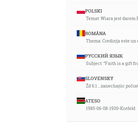
POLSKI
Temat: Wiara jest darem
ROMÂNA
Thema: Credința este un 
РУССКИЙ ЯЗЫК
Subject: “Faith is a gift f
SLOVENSKY
Žd 6:1 …zanechajúc počia
ATESO
1985-06-08-1930-Krefeld