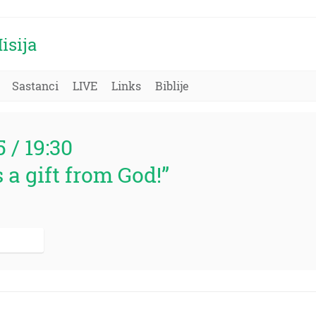
isija
Sastanci
LIVE
Links
Biblije
5 / 19:30
s a gift from God!”