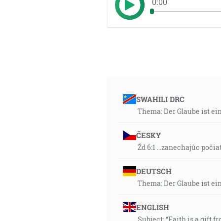
0:00
SWAHILI DRC
Thema: Der Glaube ist ei
ČESKY
Žd 6:1 …zanechajúc počia
DEUTSCH
Thema: Der Glaube ist ei
ENGLISH
Subject: “Faith is a gift f