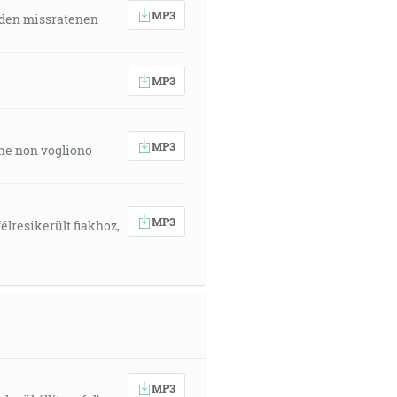
MP3
 den missratenen
MP3
MP3
 che non vogliono
MP3
élresikerült fiakhoz,
MP3