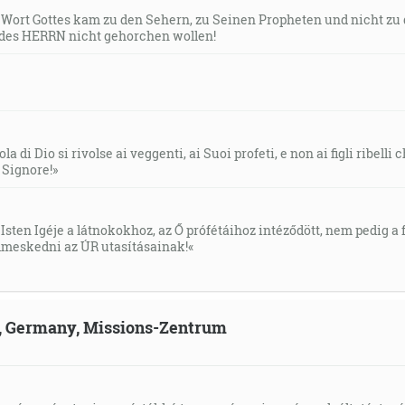
s Wort Gottes kam zu den Sehern, zu Seinen Propheten und nicht zu
des HERRN nicht gehorchen wollen!
la di Dio si rivolse ai veggenti, ai Suoi profeti, e non ai figli ribelli
l Signore!»
Isten Igéje a látnokokhoz, az Ő prófétáihoz intéződött, nem pedig a f
meskedni az ÚR utasításainak!«
ld, Germany, Missions-Zentrum