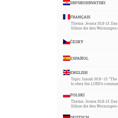
SRPSKOHRVATSKI
FRANÇAIS
Thema: Jesaia 30,8-13: Da
Söhne die den Weisungen 
ČESKY
ESPAÑOL
ENGLISH
Topic: Isaiah 30:8–13: “Th
to obey the LORD’s comman
POLSKI
Thema: Jesaia 30,8-13: Da
Söhne die den Weisungen 
DEUTSCH