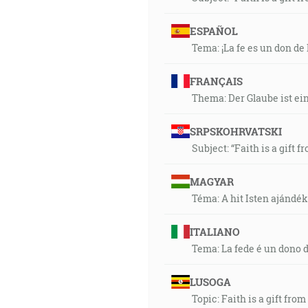
ESPAÑOL
Tema: ¡La fe es un don de 
FRANÇAIS
Thema: Der Glaube ist ei
SRPSKOHRVATSKI
Subject: “Faith is a gift f
MAGYAR
Téma: A hit Isten ajándék
ITALIANO
Tema: La fede é un dono d
LUSOGA
Topic: Faith is a gift from