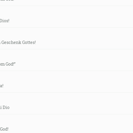
Dios!
n Geschenk Gottes!
rom God!”
a!
i Dio
 God!