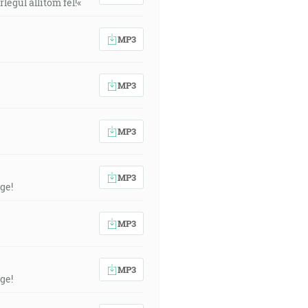
egül állítom fel!«
MP3
MP3
MP3
MP3
ge!
MP3
MP3
ge!