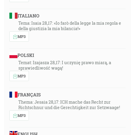
ITALIANO
Tema: Isaia 28,17: «Io farò della legge la mia regola e
della giustizia la mia bilancia!»
MP3
POLSKI
Temat: Izajasza 28,17: I uczynię prawo miarą, a
sprawiedliwość wagą!
MP3
FRANÇAIS
Thema: Jesaia 28,17: ICH mache das Recht zur
Richtschnur und die Gerechtigkeit zur Setzwaage!
MP3
ENGLISH