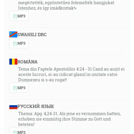
megértették, egyöntetűen felemelték hangjukat
Istenhez, és így imádkoztak!«
MP3
SWAHILI DRC
MP3
ROMÂNA
Tema din Faptele Apostolilor 4:24 - 31 Cand au auzit ei
aceste lucruri, si-au ridicat glasul in unitate catre
Dumnezeu si s-au rugat!
MP3
РУССКИЙ ЯЗЫК
Thema: Apg. 4,24-31: Als jene es vernommen hatten,
erhoben sie einmütig ihre Stimme zu Gott und
beteten!
MP3