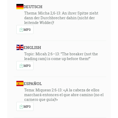
DEUTSCH
Thema: Micha 2,6-13: An ihrer Spitze zieht
dann der Durchbrecher dahin (nicht der
leitende Widder)!
MP3
ENGLISH
Topic: Micah 2:6–13: “The breaker (not the
leading ram) is come up before them!”
MP3
ESPAÑOL
Tema: Miqueas 2:6-13: «¡A la cabeza de ellos
marchará entonces el que abre camino (no el
carnero que guía)!»
MP3