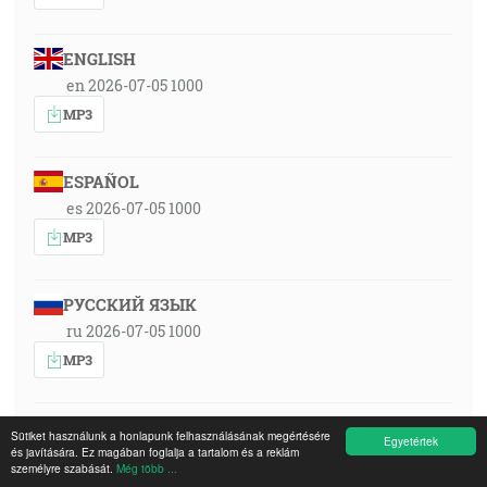
ENGLISH
en 2026-07-05 1000
MP3
ESPAÑOL
es 2026-07-05 1000
MP3
РУССКИЙ ЯЗЫК
ru 2026-07-05 1000
MP3
SLOVENSKY
Sütiket használunk a honlapunk felhasználásának megértésére
Egyetértek
és javítására. Ez magában foglalja a tartalom és a reklám
sk 2026-07-05 1000
személyre szabását.
Még több ...
MP3