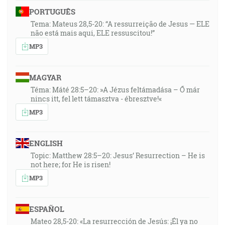
PORTUGUÊS
Tema: Mateus 28,5-20: “A ressurreição de Jesus — ELE
não está mais aqui, ELE ressuscitou!”
MP3
MAGYAR
Téma: Máté 28:5–20: »A Jézus feltámadása – Ő már
nincs itt, fel lett támasztva - ébresztve!«
MP3
ENGLISH
Topic: Matthew 28:5–20: Jesus’ Resurrection – He is
not here; for He is risen!
MP3
ESPAÑOL
Mateo 28,5-20: «La resurrección de Jesús: ¡Él ya no