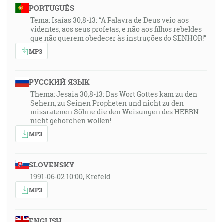
PORTUGUÊS
Tema: Isaías 30,8-13: “A Palavra de Deus veio aos
videntes, aos seus profetas, e não aos filhos rebeldes
que não querem obedecer às instruções do SENHOR!”
MP3
РУССКИЙ ЯЗЫК
Thema: Jesaia 30,8-13: Das Wort Gottes kam zu den
Sehern, zu Seinen Propheten und nicht zu den
missratenen Söhne die den Weisungen des HERRN
nicht gehorchen wollen!
MP3
SLOVENSKY
1991-06-02 10:00, Krefeld
MP3
ENGLISH