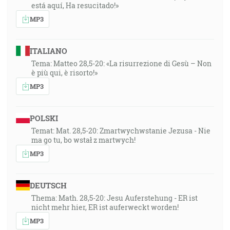
está aquí, Ha resucitado!»
MP3
ITALIANO
Tema: Matteo 28,5-20: «La risurrezione di Gesù – Non
è più qui, è risorto!»
MP3
POLSKI
Temat: Mat. 28,5-20: Zmartwychwstanie Jezusa - Nie
ma go tu, bo wstał z martwych!
MP3
DEUTSCH
Thema: Math. 28,5-20: Jesu Auferstehung - ER ist
nicht mehr hier, ER ist auferweckt worden!
MP3