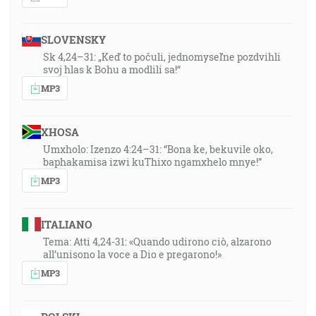
SLOVENSKY
Sk 4,24–31: „Keď to počuli, jednomyseľne pozdvihli
svoj hlas k Bohu a modlili sa!“
MP3
XHOSA
Umxholo: Izenzo 4:24–31: “Bona ke, bekuvile oko,
baphakamisa izwi kuThixo ngamxhelo mnye!”
MP3
ITALIANO
Tema: Atti 4,24-31: «Quando udirono ciò, alzarono
all’unisono la voce a Dio e pregarono!»
MP3