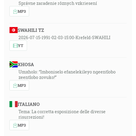
Správne zaradenie rôznych vzkriesení
MP3
SWAHILI TZ
2026-07-15-1991-02-03-15:00-Krefeld-SWAHILI
YT
XHOSA
Umxholo: “Imboniselo efanelekileyo ngeentlobo
zeentlobo zovuko!”
MP3
ITALIANO
Tema: La corretta esposizione delle diverse
risurrezioni!
MP3