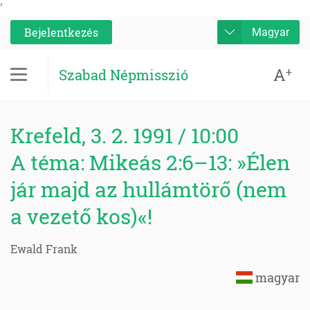
'
Bejelentkezés
Magyar
A
+
Szabad Népmisszió
Krefeld, 3. 2. 1991 / 10:00
A téma: Mikeás 2:6–13: »Élen
jár majd az hullámtörő (nem
a vezető kos)«!
Ewald Frank
magyar