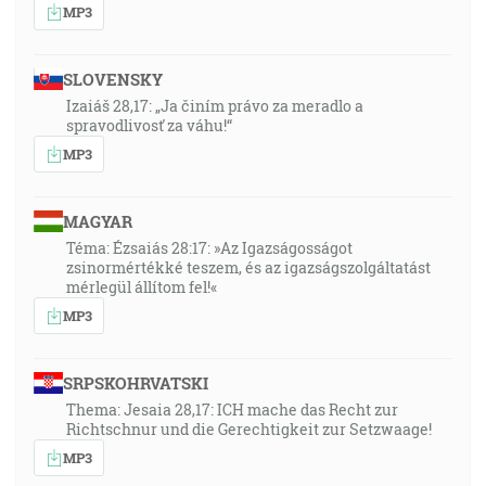
MP3
SLOVENSKY
Izaiáš 28,17: „Ja činím právo za meradlo a
spravodlivosť za váhu!“
MP3
MAGYAR
Téma: Ézsaiás 28:17: »Az Igazságosságot
zsinormértékké teszem, és az igazságszolgáltatást
mérlegül állítom fel!«
MP3
SRPSKOHRVATSKI
Thema: Jesaia 28,17: ICH mache das Recht zur
Richtschnur und die Gerechtigkeit zur Setzwaage!
MP3