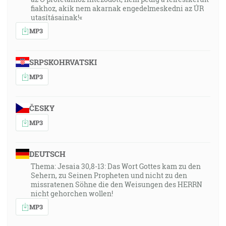
fiakhoz, akik nem akarnak engedelmeskedni az ÚR
utasításainak!«
MP3
SRPSKOHRVATSKI
MP3
ČESKY
MP3
DEUTSCH
Thema: Jesaia 30,8-13: Das Wort Gottes kam zu den
Sehern, zu Seinen Propheten und nicht zu den
missratenen Söhne die den Weisungen des HERRN
nicht gehorchen wollen!
MP3