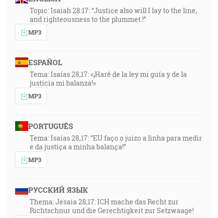
Topic: Isaiah 28:17: “Justice also will I lay to the line,
and righteousness to the plummet.!”
MP3
ESPAÑOL
Tema: Isaías 28,17: «¡Haré de la ley mi guía y de la
justicia mi balanza!»
MP3
PORTUGUÊS
Tema: Isaías 28,17: “EU faço o juizo a linha para medir
e da justiça a minha balança!”
MP3
РУССКИЙ ЯЗЫК
Thema: Jesaia 28,17: ICH mache das Recht zur
Richtschnur und die Gerechtigkeit zur Setzwaage!