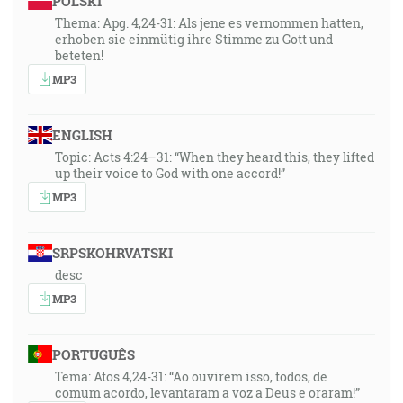
POLSKI
Thema: Apg. 4,24-31: Als jene es vernommen hatten,
erhoben sie einmütig ihre Stimme zu Gott und
beteten!
MP3
ENGLISH
Topic: Acts 4:24–31: “When they heard this, they lifted
up their voice to God with one accord!”
MP3
SRPSKOHRVATSKI
desc
MP3
PORTUGUÊS
Tema: Atos 4,24-31: “Ao ouvirem isso, todos, de
comum acordo, levantaram a voz a Deus e oraram!”