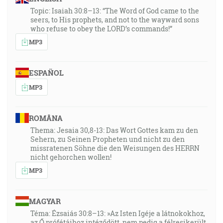
Topic: Isaiah 30:8–13: “The Word of God came to the
seers, to His prophets, and not to the wayward sons
who refuse to obey the LORD’s commands!”
MP3
ESPAÑOL
MP3
ROMÂNA
Thema: Jesaia 30,8-13: Das Wort Gottes kam zu den
Sehern, zu Seinen Propheten und nicht zu den
missratenen Söhne die den Weisungen des HERRN
nicht gehorchen wollen!
MP3
MAGYAR
Téma: Ézsaiás 30:8–13: »Az Isten Igéje a látnokokhoz,
az Ő prófétáihoz intéződött, nem pedig a félresikerült