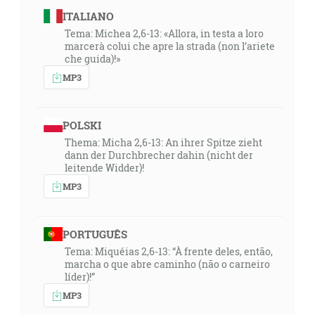
ITALIANO
Tema: Michea 2,6-13: «Allora, in testa a loro
marcerà colui che apre la strada (non l’ariete
che guida)!»
MP3
POLSKI
Thema: Micha 2,6-13: An ihrer Spitze zieht
dann der Durchbrecher dahin (nicht der
leitende Widder)!
MP3
PORTUGUÊS
Tema: Miquéias 2,6-13: “À frente deles, então,
marcha o que abre caminho (não o carneiro
líder)!”
MP3