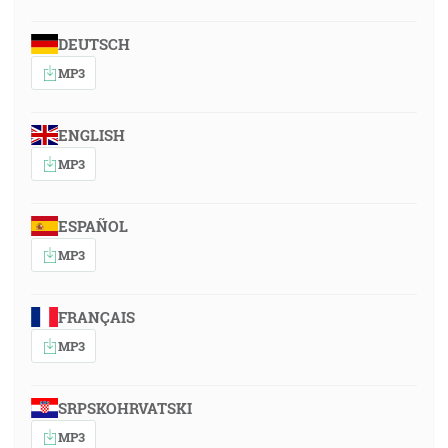
DEUTSCH
MP3
ENGLISH
MP3
ESPAÑOL
MP3
FRANÇAIS
MP3
SRPSKOHRVATSKI
MP3