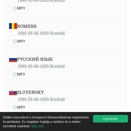
1990-05-06-1000-Krefeld
MP3
ROMÂNA
1990-05-06-1000-Krefeld
MP3
РУССКИЙ ЯЗЫК
1990-05-06-1000-Krefeld
MP3
SLOVENSKY
1990-05-06-1000-Krefeld
MP3
Sütiket használunk a honlapunk felhasználásának megértésére
Egyetértek
és javítására. Ez magában foglalja a tartalom és a reklám
személyre szabását.
Még több ...