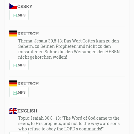
ČESKY
MP3
DEUTSCH
Thema: Jesaia 30,8-13: Das Wort Gottes kam zu den
Sehern, zu Seinen Propheten und nicht zu den
missratenen Söhne die den Weisungen des HERRN
nicht gehorchen wollen!
MP3
DEUTSCH
MP3
ENGLISH
Topic: Isaiah 30:8–13: “The Word of God came to the
seers, to His prophets, and not to the wayward sons
who refuse to obey the LORD’s commands!”