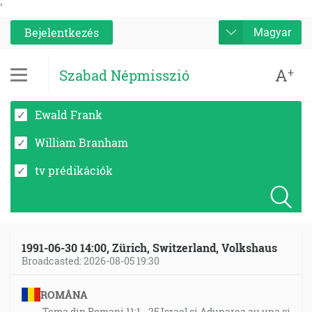
'
Bejelentkezés
Magyar
A
+
Szabad Népmisszió
Ewald Frank
William Branham
tv prédikációk
1991-06-30 14:00, Zürich, Switzerland, Volkshaus
Broadcasted: 2026-08-05 19:30
ROMÂNA
Tema din Romani 11:1 - 25 Israel si Adunarea au una si