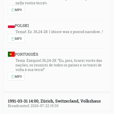
nella vostra terra!»
MP3
POLSKI
Temat: Ez. 36,24-28: I zbiore was z posrod narodow...!
MP3
PORTUGUÊS
Tema: Ezequiel 36,24-28: “Eu, pois, tirarei vocês das
nações, os reunirei de todos os países e os trarei de
volta à sua terra!”
MP3
1991-03-31 14:00, Zürich, Switzerland, Volkshaus
Broadcasted: 2026-07-22 19:30