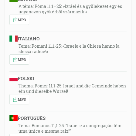
A téma: Róma 11:1–25: »Izráel és a gyülekezet egy és
ugyanazon gyökérből származik!«
MP3
ITALIANO
Tema: Romani 11,1-25: «Israele e la Chiesa hanno la
stessa radice!»
MP3
POLSKI
Thema: Römer 11,1-25: Israel und die Gemeinde haben
ein und dieselbe Wurzel!
MP3
PORTUGUÊS
Tema: Romanos 11,1-25: “Israel e a congregação têm
uma única e mesma raiz!”