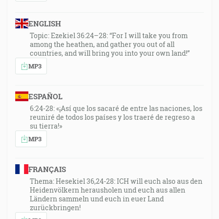
ENGLISH
Topic: Ezekiel 36:24–28: “For I will take you from
among the heathen, and gather you out of all
countries, and will bring you into your own land!”
MP3
ESPAÑOL
6:24-28: «¡Así que los sacaré de entre las naciones, los
reuniré de todos los países y los traeré de regreso a
su tierra!»
MP3
FRANÇAIS
Thema: Hesekiel 36,24-28: ICH will euch also aus den
Heidenvölkern herausholen und euch aus allen
Ländern sammeln und euch in euer Land
zurückbringen!