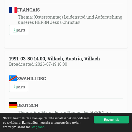
FRANÇAIS
Thema: (Ostersonntag) Leidenstod und Auferstehung
unseres HERRN Jesus Christus!
MP3
1991-03-30 14:00, Villach, Austria, Villach
Broadcasted: 2026-07-19 10:00
SWAHILI DRC
MP3
DEUTSCH
Thema: Ein Mann der im Namen des HERRN im
göttlichen Auftrag spricht, muss eine göttliche
Sütiket használunk a honlapunk felhasználásának megértésére
Egyetértek
és javítására. Ez magában foglalja a tartalom és a reklám
Sendung haben!
személyre szabását.
Még több ...
MP3