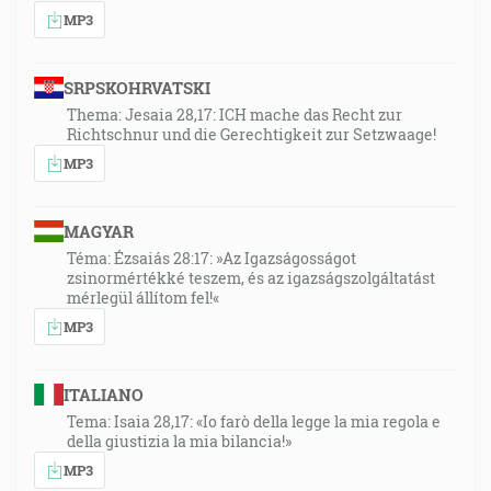
MP3
SRPSKOHRVATSKI
Thema: Jesaia 28,17: ICH mache das Recht zur
Richtschnur und die Gerechtigkeit zur Setzwaage!
MP3
MAGYAR
Téma: Ézsaiás 28:17: »Az Igazságosságot
zsinormértékké teszem, és az igazságszolgáltatást
mérlegül állítom fel!«
MP3
ITALIANO
Tema: Isaia 28,17: «Io farò della legge la mia regola e
della giustizia la mia bilancia!»
MP3