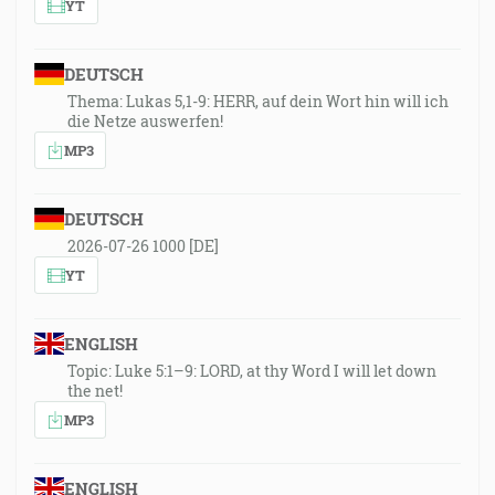
YT
DEUTSCH
Thema: Lukas 5,1-9: HERR, auf dein Wort hin will ich
die Netze auswerfen!
MP3
DEUTSCH
2026-07-26 1000 [DE]
YT
ENGLISH
Topic: Luke 5:1–9: LORD, at thy Word I will let down
the net!
MP3
ENGLISH