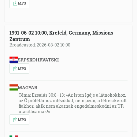
MP3
1991-06-02 10:00, Krefeld, Germany, Missions-
Zentrum
Broadcasted: 2026-08-02 10:00
SRPSKOHRVATSKI
MP3
MAGYAR
Téma: Ézsaiás 30:8–13: »Az Isten Igéje a látnokokhoz,
az Ő prófétáihoz intéződött, nem pedig a félresikerült
fiakhoz, akik nem akarnak engedelmeskedni az ÚR
utasításainak!«
MP3