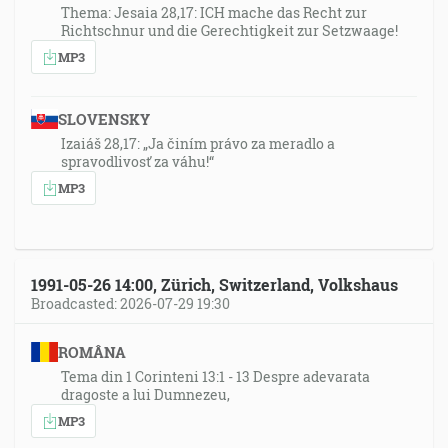
Thema: Jesaia 28,17: ICH mache das Recht zur
Richtschnur und die Gerechtigkeit zur Setzwaage!
MP3
SLOVENSKY
Izaiáš 28,17: „Ja činím právo za meradlo a
spravodlivosť za váhu!“
MP3
1991-05-26 14:00, Zürich, Switzerland, Volkshaus
Broadcasted: 2026-07-29 19:30
ROMÂNA
Tema din 1 Corinteni 13:1 - 13 Despre adevarata
dragoste a lui Dumnezeu,
MP3