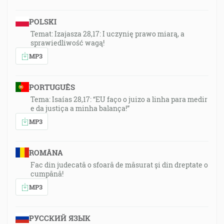
POLSKI
Temat: Izajasza 28,17: I uczynię prawo miarą, a
sprawiedliwość wagą!
MP3
PORTUGUÊS
Tema: Isaías 28,17: “EU faço o juizo a linha para medir
e da justiça a minha balança!”
MP3
ROMÂNA
Fac din judecată o sfoară de măsurat și din dreptate o
cumpănă!
MP3
РУССКИЙ ЯЗЫК