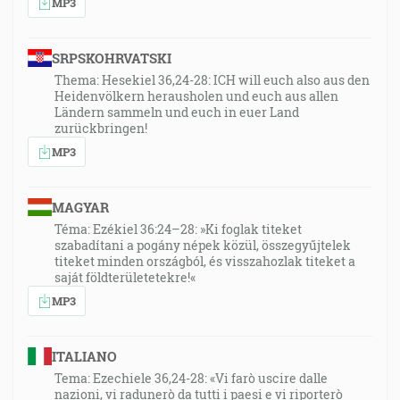
MP3
SRPSKOHRVATSKI
Thema: Hesekiel 36,24-28: ICH will euch also aus den
Heidenvölkern herausholen und euch aus allen
Ländern sammeln und euch in euer Land
zurückbringen!
MP3
MAGYAR
Téma: Ezékiel 36:24–28: »Ki foglak titeket
szabadítani a pogány népek közül, összegyűjtelek
titeket minden országból, és visszahozlak titeket a
saját földterületetekre!«
MP3
ITALIANO
Tema: Ezechiele 36,24-28: «Vi farò uscire dalle
nazioni, vi radunerò da tutti i paesi e vi riporterò