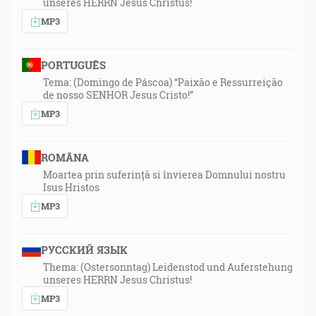
unseres HERRN Jesus Christus!
MP3
PORTUGUÊS
Tema: (Domingo de Páscoa) “Paixão e Ressurreição
de nosso SENHOR Jesus Cristo!”
MP3
ROMÂNA
Moartea prin suferință si învierea Domnului nostru
Isus Hristos
MP3
РУССКИЙ ЯЗЫК
Thema: (Ostersonntag) Leidenstod und Auferstehung
unseres HERRN Jesus Christus!
MP3