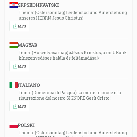
SRPSKOHRVATSKI
Thema: (Ostersonntag) Leidenstod und Auferstehung
unseres HERRN Jesus Christus!
MP3
MAGYAR
Téma: (Húsvétvasárnap) »Jézus Krisztus, a mi URunk
kínszenvedéses halála és feltámadása!«
MP3
ITALIANO
Tema: (Domenica di Pasqua) La morte in croce e la
risurrezione del nostro SIGNORE Gesù Cristo!
MP3
POLSKI
Thema: (Ostersonntag) Leidenstod und Auferstehung