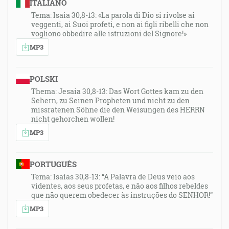
ITALIANO
Tema: Isaia 30,8-13: «La parola di Dio si rivolse ai
veggenti, ai Suoi profeti, e non ai figli ribelli che non
vogliono obbedire alle istruzioni del Signore!»
MP3
POLSKI
Thema: Jesaia 30,8-13: Das Wort Gottes kam zu den
Sehern, zu Seinen Propheten und nicht zu den
missratenen Söhne die den Weisungen des HERRN
nicht gehorchen wollen!
MP3
PORTUGUÊS
Tema: Isaías 30,8-13: “A Palavra de Deus veio aos
videntes, aos seus profetas, e não aos filhos rebeldes
que não querem obedecer às instruções do SENHOR!”
MP3