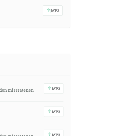
MP3
MP3
 den missratenen
MP3
MP3