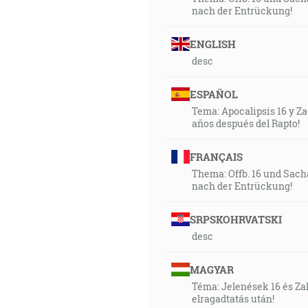
nach der Entrückung!
ENGLISH
desc
ESPAÑOL
Tema: Apocalipsis 16 y Zac
años después del Rapto!
FRANÇAIS
Thema: Offb. 16 und Sach
nach der Entrückung!
SRPSKOHRVATSKI
desc
MAGYAR
Téma: Jelenések 16 és Zak
elragadtatás után!