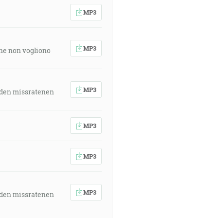
MP3
MP3
 che non vogliono
MP3
 den missratenen
MP3
MP3
MP3
 den missratenen