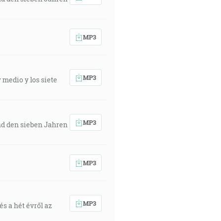
MP3
MP3
 medio y los siete
MP3
nd den sieben Jahren
MP3
MP3
s a hét évről az