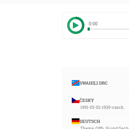
0:00
SWAHILI DRC
ČESKY
1991-03-02-1930-czech
DEUTSCH
Thema: Offb. 16 und Sach