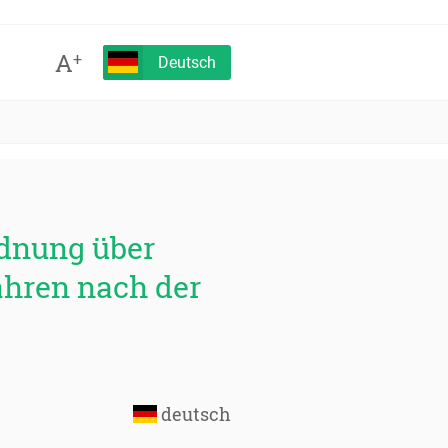
A
+
Deutsch
rdnung über
ahren nach der
deutsch