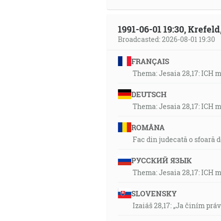
1991-06-01 19:30, Krefe
Broadcasted: 2026-08-01 19:30
FRANÇAIS
Thema: Jesaia 28,17: ICH 
DEUTSCH
Thema: Jesaia 28,17: ICH 
ROMÂNA
Fac din judecată o sfoară 
РУССКИЙ ЯЗЫК
Thema: Jesaia 28,17: ICH 
SLOVENSKY
Izaiáš 28,17: „Ja činím prá