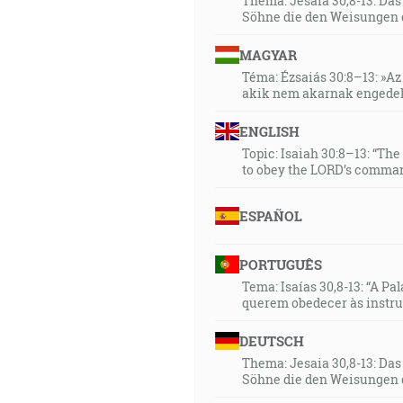
Thema: Jesaia 30,8-13: Da
Söhne die den Weisungen 
MAGYAR
Téma: Ézsaiás 30:8–13: »Az 
akik nem akarnak engedel
ENGLISH
Topic: Isaiah 30:8–13: “Th
to obey the LORD’s comman
ESPAÑOL
PORTUGUÊS
Tema: Isaías 30,8-13: “A Pa
querem obedecer às instr
DEUTSCH
Thema: Jesaia 30,8-13: Da
Söhne die den Weisungen 