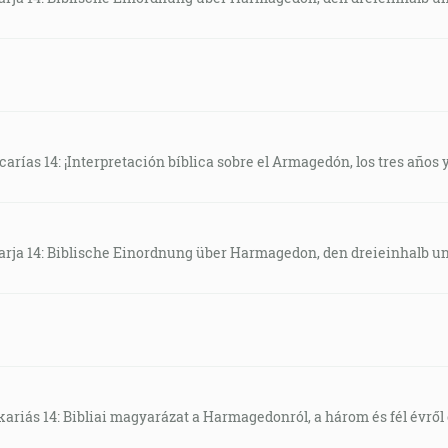
arías 14: ¡Interpretación bíblica sobre el Armagedón, los tres años y
arja 14: Biblische Einordnung über Harmagedon, den dreieinhalb u
ariás 14: Bibliai magyarázat a Harmagedonról, a három és fél évről é