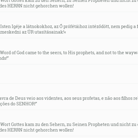
s Wort Gottes kam zu den Sehern, zu Seinen Propheten und nicht zu
des HERRN nicht gehorchen wollen!
Isten Igéje a látnokokhoz, az Ő prófétáihoz intéződött, nem pedig a f
meskedni az ÚR utasításainak!«
e Word of God came to the seers, to His prophets, and not to the way
ds!”
lavra de Deus veio aos videntes, aos seus profetas, e não aos filhos 
uções do SENHOR!”
s Wort Gottes kam zu den Sehern, zu Seinen Propheten und nicht zu
des HERRN nicht gehorchen wollen!