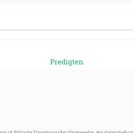
Predigten
arja 14: Biblische Einordnung über Harmagedon, den dreieinhalb u