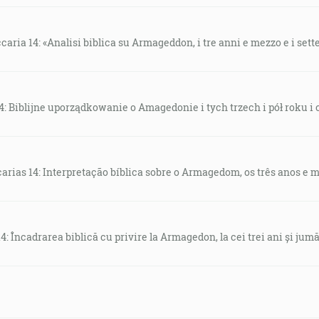
aria 14: «Analisi biblica su Armageddon, i tre anni e mezzo e i sette
14: Biblijne uporządkowanie o Amagedonie i tych trzech i pół roku i 
arias 14: Interpretação bíblica sobre o Armagedom, os três anos e m
4: Încadrarea biblică cu privire la Armagedon, la cei trei ani și jumăt