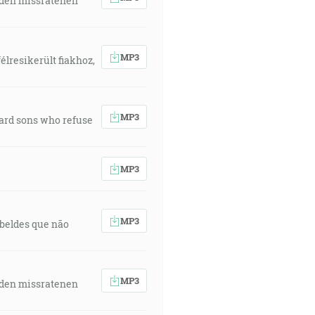
 den missratenen
MP3
élresikerült fiakhoz,
MP3
ward sons who refuse
MP3
MP3
rebeldes que não
MP3
 den missratenen