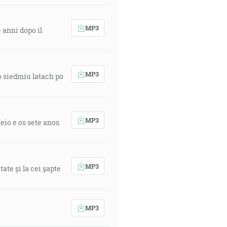
MP3
 anni dopo il
MP3
o siedmiu latach po
MP3
eio e os sete anos
MP3
ate și la cei șapte
MP3