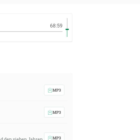
68:59
MP3
MP3
MP3
nd den sieben Jahren