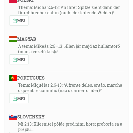
POLSKI
Thema: Micha 2,6-13: An ihrer Spitze zieht dann der
Durchbrecher dahin (nicht der leitende Widder)!
MP3
MAGYAR
A téma: Mikeás 2:6–13: »Élen jár majd az hullámtörő
(nem a vezető kos)«!
MP3
PORTUGUÊS
Tema: Miquéias 2,6-13: “À frente deles, então, marcha
o que abre caminho (não o carneiro líder)!”
MP3
SLOVENSKY
Mi 2:13: Kliesniteľ pôjde pred nimi hore; preboria sa a
prejdú…