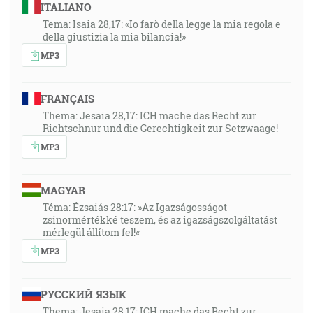
ITALIANO
Tema: Isaia 28,17: «Io farò della legge la mia regola e
della giustizia la mia bilancia!»
MP3
FRANÇAIS
Thema: Jesaia 28,17: ICH mache das Recht zur
Richtschnur und die Gerechtigkeit zur Setzwaage!
MP3
MAGYAR
Téma: Ézsaiás 28:17: »Az Igazságosságot
zsinormértékké teszem, és az igazságszolgáltatást
mérlegül állítom fel!«
MP3
РУССКИЙ ЯЗЫК
Thema: Jesaia 28,17: ICH mache das Recht zur