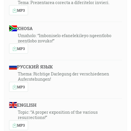
Tema: Prezentarea corecta a diferitelor invieri.
MP3
XHOSA
Umxholo: “Imboniselo efanelekileyo ngeentlobo
zeentlobo zovuko!”
MP3
РУССКИЙ ЯЗЫК
Thema: Richtige Darlegung der verschiedenen
Auferstehungen!
MP3
ENGLISH
Topic: “A proper exposition of the various
resurrections!”
MP3