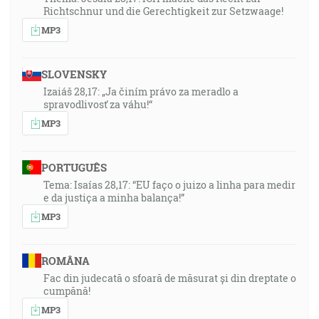
Richtschnur und die Gerechtigkeit zur Setzwaage!
MP3
SLOVENSKY
Izaiáš 28,17: „Ja činím právo za meradlo a
spravodlivosť za váhu!“
MP3
PORTUGUÊS
Tema: Isaías 28,17: “EU faço o juizo a linha para medir
e da justiça a minha balança!”
MP3
ROMÂNA
Fac din judecată o sfoară de măsurat și din dreptate o
cumpănă!
MP3