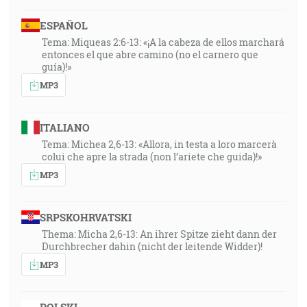
ESPAÑOL
Tema: Miqueas 2:6-13: «¡A la cabeza de ellos marchará
entonces el que abre camino (no el carnero que
guía)!»
MP3
ITALIANO
Tema: Michea 2,6-13: «Allora, in testa a loro marcerà
colui che apre la strada (non l’ariete che guida)!»
MP3
SRPSKOHRVATSKI
Thema: Micha 2,6-13: An ihrer Spitze zieht dann der
Durchbrecher dahin (nicht der leitende Widder)!
MP3