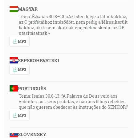
MAGYAR
Téma: Ézsaiás 30:8–13: »Az Isten Igéje a látnokokhoz,
az Ő prófétáihoz intéződött, nem pedig a félresikerült
fiakhoz, akik nem akarnak engedelmeskedni az ÚR
utasításainak!«
MP3
SRPSKOHRVATSKI
MP3
PORTUGUÊS
Tema: Isaías 30,8-13: “A Palavra de Deus veio aos
videntes, aos seus profetas, e não aos filhos rebeldes
que não querem obedecer às instruções do SENHOR!”
MP3
SLOVENSKY