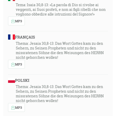
Tema: Isaia 30,8-13: «La parola di Dio si rivolse ai
plesáte radosťou nevysloviteľnou a oslávenou
veggenti, ai Suoi profeti, e non ai figli ribelli che non
odnášajúc si cieľ a koniec svojej viery, spasenie duší …
vogliono obbedire alle istruzioni del Signore!»
[1Pt 1:8-9]
MP3
FRANÇAIS
Thema: Jesaia 30,8-13: Das Wort Gottes kam zu den
Sehern, zu Seinen Propheten und nicht zu den
missratenen Söhne die den Weisungen des HERRN
nicht gehorchen wollen!
MP3
POLSKI
Thema: Jesaia 30,8-13: Das Wort Gottes kam zu den
Sehern, zu Seinen Propheten und nicht zu den
missratenen Söhne die den Weisungen des HERRN
nicht gehorchen wollen!
MP3