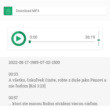
Download MP3
0:00
36:19
2022-08-17-1989-07-02-1500
00:33
A všetko, čokoľvek činíte, robte z duše jako Pánovi a
nie ľuďom [Kol 3:23]
00:57
… ktorí ste mocou Božou strážení vierou cieľom
spasenia, ktoré je hotové, aby bolo zjavené v