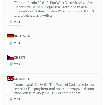
Thema: Jesaia 30,8-13: Das Wort Gottes kam zu den
Sehern, zu Seinen Propheten und nicht zu den
missratenen Söhne die den Weisungen des HERRN
nicht gehorchen wollen!
MP3
DEUTSCH
MP3
ČESKY
MP3
ENGLISH
Topic: Isaiah 30:8–13: “The Word of God came to the
seers, to His prophets, and not to the wayward sons
who refuse to obey the LORD’s commands!”
MP3