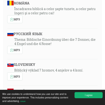
ROMÂNA
Încadrarea biblică a celor șapte tunete, a celor patru
îngeri și a celor patru cai!
MP3
РУССКИЙ ЯЗЫК
Thema: Biblische Einordnung über die 7 Donner, die
4 Engel und die 4 Rosse!
MP3
SLOVENSKY
Biblický výklad 7 hromov, 4 anjelov a 4 koní.
MP3
ESPAÑOL
We use cookies to understand how you use our site and to
I agree
Tema: «¡Clasificación bíblica de los 7 truenos, los 4
improve your experience. This includes personalizing content
ángeles y los 4 caballos!»
and advertising.
више