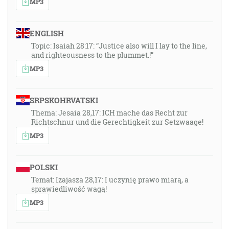
MP3
ENGLISH
Topic: Isaiah 28:17: “Justice also will I lay to the line,
and righteousness to the plummet.!”
MP3
SRPSKOHRVATSKI
Thema: Jesaia 28,17: ICH mache das Recht zur
Richtschnur und die Gerechtigkeit zur Setzwaage!
MP3
POLSKI
Temat: Izajasza 28,17: I uczynię prawo miarą, a
sprawiedliwość wagą!
MP3