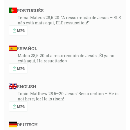
26:23
PORTUGUÊS
… vediac najprv to, že v posledných dňoch prijdú
Tema: Mateus 28,5-20: “A ressurreição de Jesus — ELE
posmievači, ktorí budú chodiť podľa svojich vlastných
não está mais aqui, ELE ressuscitou!”
žiadostí a hovoriť: Kde je to zasľúbenie o jeho
MP3
príchode? Lebo odkedy posnuli otcovia, všetko tak
trvá, od počiatku stvorenia. [2Pt 3:3-4]
ESPAÑOL
26:48
Mateo 28,5-20: «La resurrección de Jesús: ¡Él ya no
está aquí, Ha resucitado!»
Neodkladá Pán váhajúc so zasľúbením, ako ho
MP3
niektorí majú za takého, ktorý váha a odkladá; ale
zhovieva vzhľadom na nás, pretože nechce, aby
niektorí zahynuli, ale aby všetci prišli ku pokániu.
ENGLISH
[2Pt 3:9]
Topic: Matthew 28:5–20: Jesus’ Resurrection – He is
not here; for He is risen!
27:32
MP3
… v čom to plesáte, málo teraz, ak je kedy potrebné,
rmútiac sa v rozličných pokušeniach, aby dokázanie
sa vašej viery, o mnoho cennejšie nad zlato, ktoré
DEUTSCH