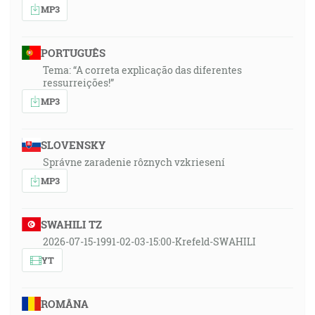
MP3
PORTUGUÊS
Tema: “A correta explicação das diferentes
ressurreições!”
MP3
SLOVENSKY
Správne zaradenie rôznych vzkriesení
MP3
SWAHILI TZ
2026-07-15-1991-02-03-15:00-Krefeld-SWAHILI
YT
ROMÂNA