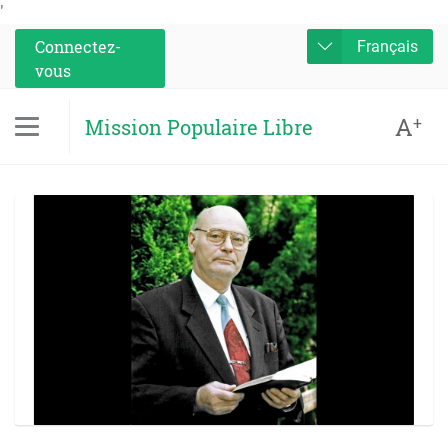
'
Connectez-
Français
vous
A
+
Mission Populaire Libre