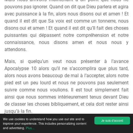
pouvons pas ignorer. Quand on dit que Dieu parlera et agira
avec puissance à la fin, alors nous disons oui et amen ! Et
quand il est dit que Sa voix est comme un tonnerre, nous
disons oui et amen ! Et quand il est dit qu’Il fait des choses
puissantes qui dépassent notre compréhension et notre
connaissance, nous disons amen et nous nous y
attendons.
Mais, si quelqu’un veut nous présenter à l’avance
Apocalypse 10 alors qu’il ne s’accomplira que plus tard,
alors nous avons beaucoup de mal à l’accepter, alors notre
pied est un peu lourd et nous ne pouvons pas seulement
suivre comme nous voulions. Il est tout simplement fait
ainsi que nous sommes intérieurement tenus devant Dieu
de classer les choses bibliquement, et cela doit rester ainsi
jusqu’à la fin.
We use cookies to understand how you use our site and to
Je suis d'accord
Je ne vous l’ai peut-être pas dit hier soir, mais frère
improve your experience. This includes personalizing content
and advertising.
Plus...
Branham, lorsqu’il a commencé son ministère, a convenu