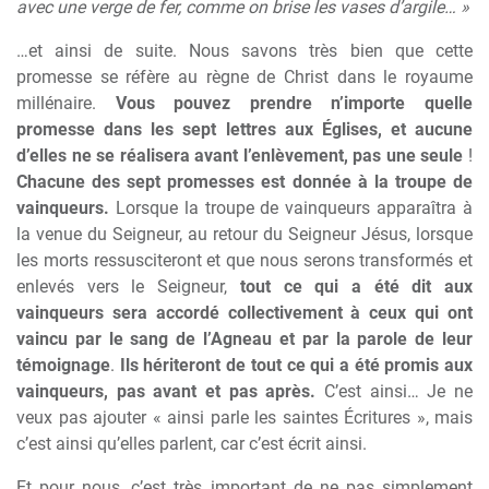
avec une verge de fer, comme on brise les vases d’argile… »
…et ainsi de suite. Nous savons très bien que cette
promesse se réfère au règne de Christ dans le royaume
millénaire.
Vous pouvez prendre n’importe quelle
promesse dans les sept lettres aux Églises, et aucune
d’elles ne se réalisera avant l’enlèvement, pas une seule
!
Chacune des sept promesses est donnée à la troupe de
vainqueurs.
Lorsque la troupe de vainqueurs apparaîtra à
la venue du Seigneur, au retour du Seigneur Jésus, lorsque
les morts ressusciteront et que nous serons transformés et
enlevés vers le Seigneur,
tout ce qui a été dit aux
vainqueurs sera accordé collectivement à ceux qui ont
vaincu par le sang de l’Agneau et par la parole de leur
témoignage
.
Ils hériteront de tout ce qui a été promis aux
vainqueurs, pas avant et pas après.
C’est ainsi… Je ne
veux pas ajouter « ainsi parle les saintes Écritures », mais
c’est ainsi qu’elles parlent, car c’est écrit ainsi.
Et pour nous, c’est très important de ne pas simplement