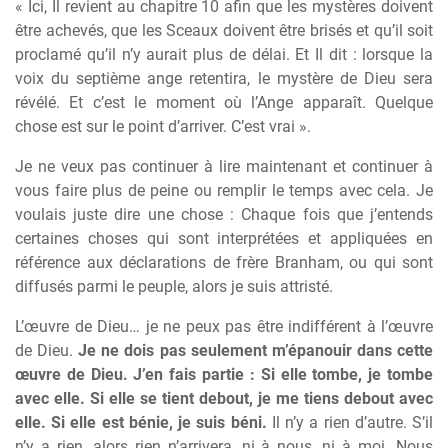
« Ici, Il revient au chapitre 10 afin que les mystères doivent
être achevés, que les Sceaux doivent être brisés et qu’il soit
proclamé qu’il n’y aurait plus de délai. Et Il dit : lorsque la
voix du septième ange retentira, le mystère de Dieu sera
révélé. Et c’est le moment où l’Ange apparaît. Quelque
chose est sur le point d’arriver. C’est vrai ».
Je ne veux pas continuer à lire maintenant et continuer à
vous faire plus de peine ou remplir le temps avec cela. Je
voulais juste dire une chose : Chaque fois que j’entends
certaines choses qui sont interprétées et appliquées en
référence aux déclarations de frère Branham, ou qui sont
diffusés parmi le peuple, alors je suis attristé.
L’œuvre de Dieu… je ne peux pas être indifférent à l’œuvre
de Dieu.
Je ne dois pas seulement m’épanouir dans cette
œuvre de Dieu. J’en fais partie : Si elle tombe, je tombe
avec elle. Si elle se tient debout, je me tiens debout avec
elle. Si elle est bénie, je suis béni.
Il n’y a rien d’autre. S’il
n’y a rien, alors rien n’arrivera, ni à nous, ni à moi. Nous