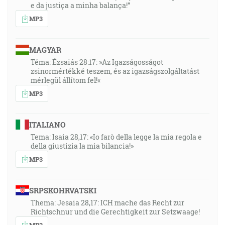
e da justiça a minha balança!”
MP3
MAGYAR
Téma: Ézsaiás 28:17: »Az Igazságosságot
zsinormértékké teszem, és az igazságszolgáltatást
mérlegül állítom fel!«
MP3
ITALIANO
Tema: Isaia 28,17: «Io farò della legge la mia regola e
della giustizia la mia bilancia!»
MP3
SRPSKOHRVATSKI
Thema: Jesaia 28,17: ICH mache das Recht zur
Richtschnur und die Gerechtigkeit zur Setzwaage!
MP3