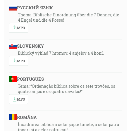
РУССКИЙ ЯЗЫК
Thema: Biblische Einordnung über die 7 Donner, die
4 Engel und die 4 Rosse!
MP3
SLOVENSKY
Biblický výklad 7 hromov, 4 anjelov a 4 koní.
MP3
PORTUGUÊS
Tema: “Ordenação bíblica sobre os sete trovões, os
quatro anjos e os quatro cavalos!”
MP3
ROMÂNA
Încadrarea biblică a celor șapte tunete, a celor patru
îngeri și a celor patru cai!