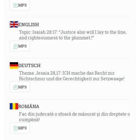
MP3
ENGLISH
Topic: Isaiah 28:17: “Justice also will I lay to the line,
and righteousness to the plummet.!”
MP3
DEUTSCH
Thema: Jesaia 28,17: ICH mache das Recht zur
Richtschnur und die Gerechtigkeit zur Setzwaage!
MP3
ROMÂNA
Fac din judecată o sfoară de măsurat și din dreptate o
cumpănă!
MP3