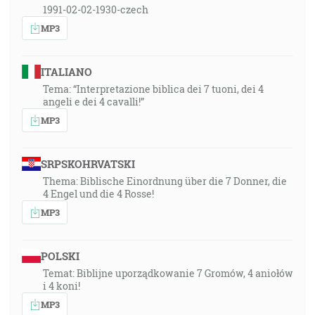
1991-02-02-1930-czech
MP3
ITALIANO
Tema: “Interpretazione biblica dei 7 tuoni, dei 4
angeli e dei 4 cavalli!”
MP3
SRPSKOHRVATSKI
Thema: Biblische Einordnung über die 7 Donner, die
4 Engel und die 4 Rosse!
MP3
POLSKI
Temat: Biblijne uporządkowanie 7 Gromów, 4 aniołów
i 4 koni!
MP3