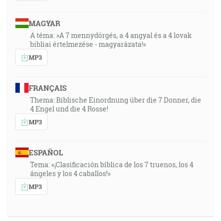
MAGYAR
A téma: »A 7 mennydörgés, a 4 angyal és a 4 lovak
bibliai értelmezése - magyarázata!«
MP3
FRANÇAIS
Thema: Biblische Einordnung über die 7 Donner, die
4 Engel und die 4 Rosse!
MP3
ESPAÑOL
Tema: «¡Clasificación bíblica de los 7 truenos, los 4
ángeles y los 4 caballos!»
MP3