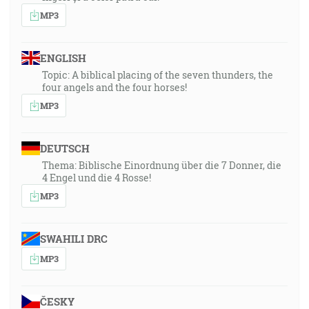
MP3
ENGLISH
Topic: A biblical placing of the seven thunders, the
four angels and the four horses!
MP3
DEUTSCH
Thema: Biblische Einordnung über die 7 Donner, die
4 Engel und die 4 Rosse!
MP3
SWAHILI DRC
MP3
ČESKY