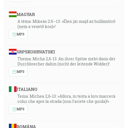
MAGYAR
A téma: Mikeás 2:6–13: »Élen jár majd az hullámtörő
(nem a vezető kos)«!
MP3
SRPSKOHRVATSKI
Thema: Micha 2,6-13: An ihrer Spitze zieht dann der
Durchbrecher dahin (nicht der leitende Widder)!
MP3
ITALIANO
Tema: Michea 2,6-13: «Allora, in testa a loro marcerà
colui che apre la strada (non l’ariete che guida)!»
MP3
ROMÂNA