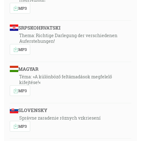
MP3
SRPSKOHRVATSKI
Thema: Richtige Darlegung der verschiedenen
Auferstehungen!
MP3
MAGYAR
Téma: »A különböző feltámadások megfelelő
kifejtése!«
MP3
SLOVENSKY
Správne zaradenie rôznych vzkriesení
MP3