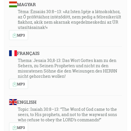
MAGYAR
Téma: Ézsaiás 30:8–13: »Az Isten Igéje a látnokokhoz,
az Ő prófétáihoz intéződött, nem pedig a félresikerült
fiakhoz, akik nem akarnak engedelmeskedni az ÚR
utasításainak!«
MP3
FRANÇAIS
Thema: Jesaia 30,8-13: Das Wort Gottes kam zu den
Sehern, zu Seinen Propheten und nicht zu den
missratenen Söhne die den Weisungen des HERRN
nicht gehorchen wollen!
MP3
ENGLISH
Topic: Isaiah 30:8–13: “The Word of God came to the
seers, to His prophets, and not to the wayward sons
who refuse to obey the LORD’s commands!”
MP3