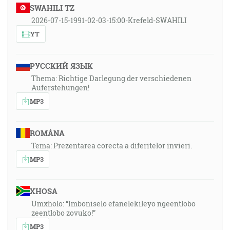
SWAHILI TZ
2026-07-15-1991-02-03-15:00-Krefeld-SWAHILI
YT
РУССКИЙ ЯЗЫК
Thema: Richtige Darlegung der verschiedenen
Auferstehungen!
MP3
ROMÂNA
Tema: Prezentarea corecta a diferitelor invieri.
MP3
XHOSA
Umxholo: “Imboniselo efanelekileyo ngeentlobo
zeentlobo zovuko!”
MP3