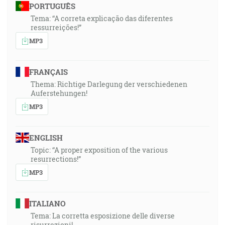
PORTUGUÊS
Tema: “A correta explicação das diferentes
ressurreições!”
MP3
FRANÇAIS
Thema: Richtige Darlegung der verschiedenen
Auferstehungen!
MP3
ENGLISH
Topic: “A proper exposition of the various
resurrections!”
MP3
ITALIANO
Tema: La corretta esposizione delle diverse
risurrezioni!