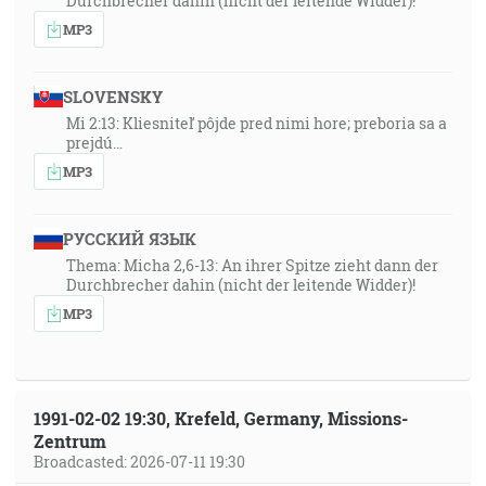
Durchbrecher dahin (nicht der leitende Widder)!
MP3
SLOVENSKY
Mi 2:13: Kliesniteľ pôjde pred nimi hore; preboria sa a
prejdú…
MP3
РУССКИЙ ЯЗЫК
Thema: Micha 2,6-13: An ihrer Spitze zieht dann der
Durchbrecher dahin (nicht der leitende Widder)!
MP3
1991-02-02 19:30, Krefeld, Germany, Missions-
Zentrum
Broadcasted: 2026-07-11 19:30