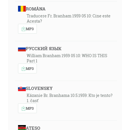
ROMÂNA
Traducere Fr. Branham 1959 05 10: Cine este
Acesta?
MP3
РУССКИЙ ЯЗЫК
William Branham 1959 05 10: WHO IS THIS
Part 1
MP3
SLOVENSKY
Kázanie Br. Branhama 10.5.1959: Kto je tento?
1. časť
MP3
ATESO