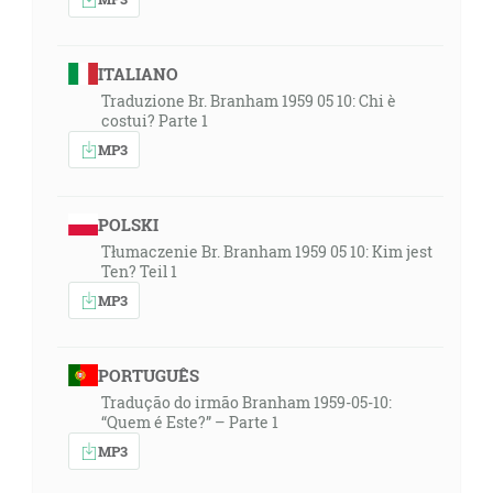
ITALIANO
Traduzione Br. Branham 1959 05 10: Chi è
costui? Parte 1
MP3
POLSKI
Tłumaczenie Br. Branham 1959 05 10: Kim jest
Ten? Teil 1
MP3
PORTUGUÊS
Tradução do irmão Branham 1959-05-10:
“Quem é Este?” – Parte 1
MP3