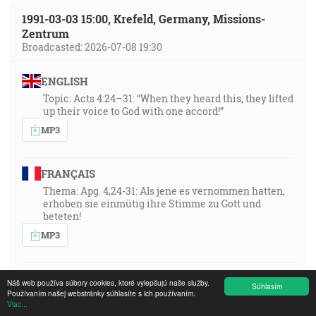
1991-03-03 15:00, Krefeld, Germany, Missions-
Zentrum
Broadcasted: 2026-07-08 19:30
ENGLISH
Topic: Acts 4:24–31: “When they heard this, they lifted
up their voice to God with one accord!”
MP3
FRANÇAIS
Thema: Apg. 4,24-31: Als jene es vernommen hatten,
erhoben sie einmütig ihre Stimme zu Gott und
beteten!
MP3
SWAHILI DRC
Náš web používa súbory cookies, ktoré vylepšujú naše služby.
Súhlasím
Používaním našej webstránky súhlasíte s ich používaním.
MP3
Viac...