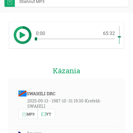
Stiahnuť MP3
0:00
65:32
Kázania
SWAHILI DRC
2025-09-13 - 1987-10 -31 19:30-Krefeld-
SWAHILI
MP3
YT