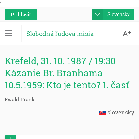
'
Prihlásiť
Slovensky
A
+
Slobodná ľudová misia
Krefeld, 31. 10. 1987 / 19:30
Kázanie Br. Branhama
10.5.1959: Kto je tento? 1. časť
Ewald Frank
slovensky