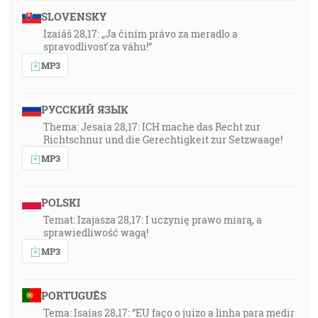
SLOVENSKY
Izaiáš 28,17: „Ja činím právo za meradlo a
spravodlivosť za váhu!“
MP3
РУССКИЙ ЯЗЫК
Thema: Jesaia 28,17: ICH mache das Recht zur
Richtschnur und die Gerechtigkeit zur Setzwaage!
MP3
POLSKI
Temat: Izajasza 28,17: I uczynię prawo miarą, a
sprawiedliwość wagą!
MP3
PORTUGUÊS
Tema: Isaías 28,17: “EU faço o juizo a linha para medir