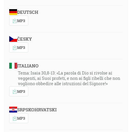
DEUTSCH
MP3
ČESKY
MP3
ITALIANO
Tema: Isaia 30,8-13: «La parola di Dio si rivolse ai
veggenti, ai Suoi profeti, e non ai figli ribelli che non
vogliono obbedire alle istruzioni del Signore!»
MP3
SRPSKOHRVATSKI
MP3