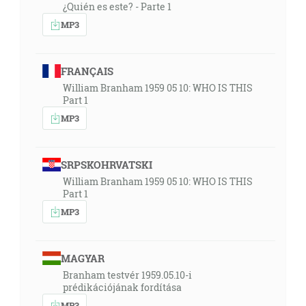
¿Quién es este? - Parte 1
MP3
FRANÇAIS
William Branham 1959 05 10: WHO IS THIS
Part 1
MP3
SRPSKOHRVATSKI
William Branham 1959 05 10: WHO IS THIS
Part 1
MP3
MAGYAR
Branham testvér 1959.05.10-i
prédikációjának fordítása
MP3