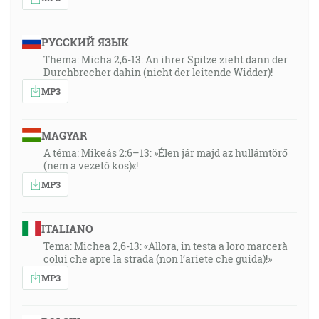
РУССКИЙ ЯЗЫК
Thema: Micha 2,6-13: An ihrer Spitze zieht dann der
Durchbrecher dahin (nicht der leitende Widder)!
MP3
MAGYAR
A téma: Mikeás 2:6–13: »Élen jár majd az hullámtörő
(nem a vezető kos)«!
MP3
ITALIANO
Tema: Michea 2,6-13: «Allora, in testa a loro marcerà
colui che apre la strada (non l’ariete che guida)!»
MP3