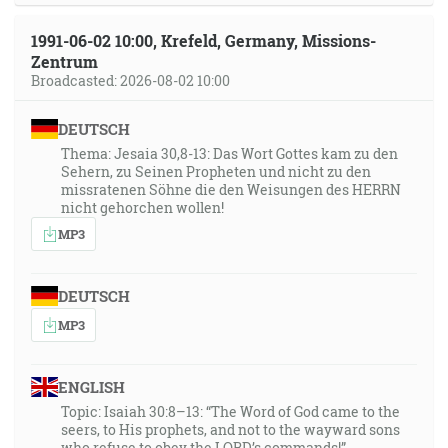
1991-06-02 10:00, Krefeld, Germany, Missions-
Zentrum
Broadcasted: 2026-08-02 10:00
DEUTSCH
Thema: Jesaia 30,8-13: Das Wort Gottes kam zu den
Sehern, zu Seinen Propheten und nicht zu den
missratenen Söhne die den Weisungen des HERRN
nicht gehorchen wollen!
MP3
DEUTSCH
MP3
ENGLISH
Topic: Isaiah 30:8–13: “The Word of God came to the
seers, to His prophets, and not to the wayward sons
who refuse to obey the LORD’s commands!”