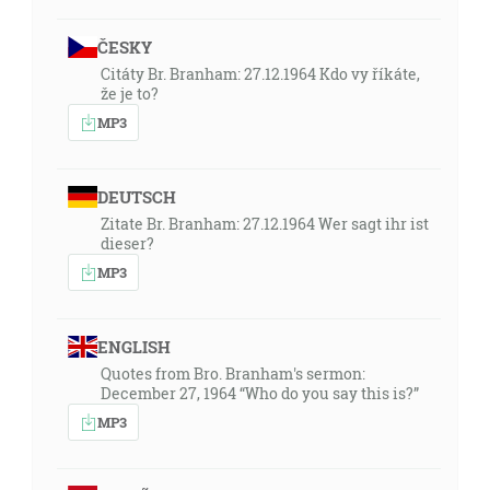
ČESKY
Citáty Br. Branham: 27.12.1964 Kdo vy říkáte,
že je to?
MP3
DEUTSCH
Zitate Br. Branham: 27.12.1964 Wer sagt ihr ist
dieser?
MP3
ENGLISH
Quotes from Bro. Branham's sermon:
December 27, 1964 “Who do you say this is?”
MP3