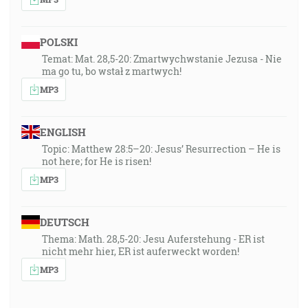
POLSKI
Temat: Mat. 28,5-20: Zmartwychwstanie Jezusa - Nie
ma go tu, bo wstał z martwych!
MP3
ENGLISH
Topic: Matthew 28:5–20: Jesus’ Resurrection – He is
not here; for He is risen!
MP3
DEUTSCH
Thema: Math. 28,5-20: Jesu Auferstehung - ER ist
nicht mehr hier, ER ist auferweckt worden!
MP3