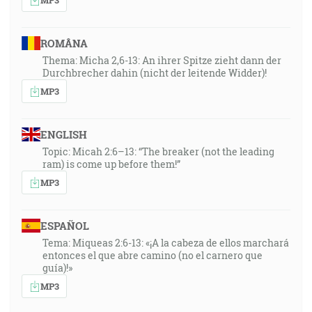
ROMÂNA
Thema: Micha 2,6-13: An ihrer Spitze zieht dann der
Durchbrecher dahin (nicht der leitende Widder)!
MP3
ENGLISH
Topic: Micah 2:6–13: “The breaker (not the leading
ram) is come up before them!”
MP3
ESPAÑOL
Tema: Miqueas 2:6-13: «¡A la cabeza de ellos marchará
entonces el que abre camino (no el carnero que
guía)!»
MP3