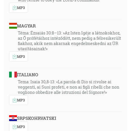
MP3
MAGYAR
Téma: Ézsaiás 30:8–13: »Az Isten Igéje a látnokokhoz,
az Ő prófétáihoz intéződött, nem pedig a félresikerült
fiakhoz, akik nem akarnak engedelmeskedni az ÚR
utasításainak!«
MP3
ITALIANO
Tema: Isaia 30,8-13: «La parola di Dio si rivolse ai
veggenti, ai Suoi profeti, e non ai figli ribelli che non
vogliono obbedire alle istruzioni del Signore!»
MP3
SRPSKOHRVATSKI
MP3