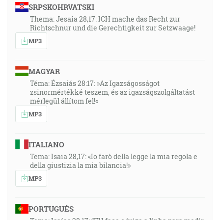
SRPSKOHRVATSKI
Thema: Jesaia 28,17: ICH mache das Recht zur
Richtschnur und die Gerechtigkeit zur Setzwaage!
MP3
MAGYAR
Téma: Ézsaiás 28:17: »Az Igazságosságot
zsinormértékké teszem, és az igazságszolgáltatást
mérlegül állítom fel!«
MP3
ITALIANO
Tema: Isaia 28,17: «Io farò della legge la mia regola e
della giustizia la mia bilancia!»
MP3
PORTUGUÊS