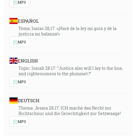
MP3
ESPAÑOL
Tema: Isaías 28,17: «¡Haré de la ley mi guía y de la
justicia mi balanza!»
MP3
ENGLISH
Topic: Isaiah 28:17: “Justice also will I lay to the line,
and righteousness to the plummet.!”
MP3
DEUTSCH
Thema: Jesaia 28,17: ICH mache das Recht zur
Richtschnur und die Gerechtigkeit zur Setzwaage!
MP3