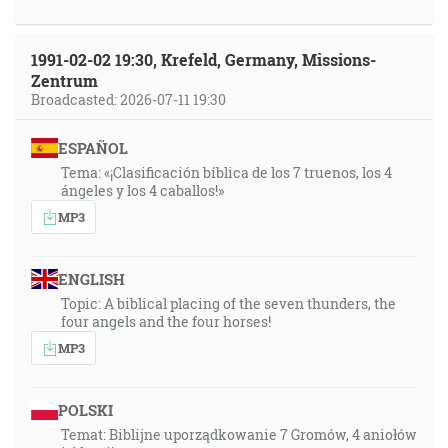
1991-02-02 19:30, Krefeld, Germany, Missions-
Zentrum
Broadcasted: 2026-07-11 19:30
ESPAÑOL
Tema: «¡Clasificación bíblica de los 7 truenos, los 4
ángeles y los 4 caballos!»
MP3
ENGLISH
Topic: A biblical placing of the seven thunders, the
four angels and the four horses!
MP3
POLSKI
Temat: Biblijne uporządkowanie 7 Gromów, 4 aniołów