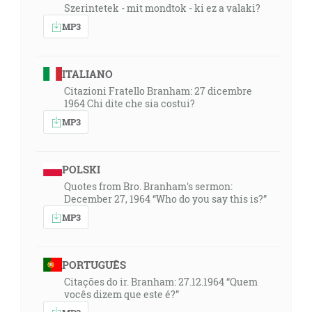
Szerintetek - mit mondtok - ki ez a valaki?
MP3
ITALIANO
Citazioni Fratello Branham: 27 dicembre
1964 Chi dite che sia costui?
MP3
POLSKI
Quotes from Bro. Branham's sermon:
December 27, 1964 “Who do you say this is?”
MP3
PORTUGUÊS
Citações do ir. Branham: 27.12.1964 “Quem
vocês dizem que este é?”