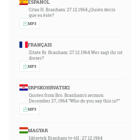
ESPAÑOL
Citas H. Branham: 27.12.1964 ¿Quién decís
que es éste?
MP3
FRANÇAIS
Zitate Br. Branham: 27.12.1964 Wer sagt ihr ist
dieser?
MP3
SRPSKOHRVATSKI
Quotes from Bro. Branham's sermon:
December 27, 1964 “Who do you say this is?”
MP3
MAGYAR
Idézetek Branham tv-től : 27.12.1964