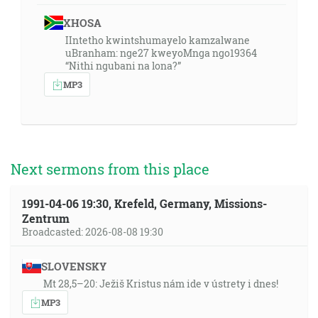
XHOSA
IIntetho kwintshumayelo kamzalwane
uBranham: nge27 kweyoMnga ngo19364
“Nithi ngubani na lona?”
MP3
Next sermons from this place
1991-04-06 19:30, Krefeld, Germany, Missions-
Zentrum
Broadcasted: 2026-08-08 19:30
SLOVENSKY
Mt 28,5–20: Ježiš Kristus nám ide v ústrety i dnes!
MP3