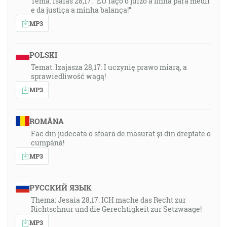
Tema: Isaías 28,17: “EU faço o juizo a linha para medir
e da justiça a minha balança!”
MP3
POLSKI
Temat: Izajasza 28,17: I uczynię prawo miarą, a
sprawiedliwość wagą!
MP3
ROMÂNA
Fac din judecată o sfoară de măsurat și din dreptate o
cumpănă!
MP3
РУССКИЙ ЯЗЫК
Thema: Jesaia 28,17: ICH mache das Recht zur
Richtschnur und die Gerechtigkeit zur Setzwaage!
MP3