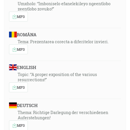
Umxholo: “Imboniselo efanelekileyo ngeentlobo
zeentlobo zovuko!”
MP3
ROMÂNA
Tema: Prezentarea corecta a diferitelor invieri.
MP3
ENGLISH
Topic: “A proper exposition of the various
resurrections!”
MP3
DEUTSCH
Thema: Richtige Darlegung der verschiedenen
Auferstehungen!
MP3