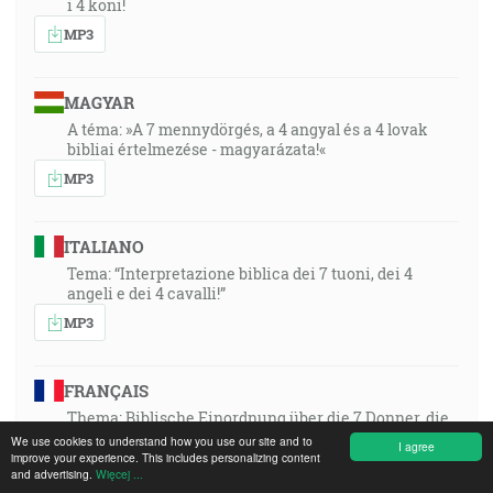
i 4 koni!
MP3
MAGYAR
A téma: »A 7 mennydörgés, a 4 angyal és a 4 lovak
bibliai értelmezése - magyarázata!«
MP3
ITALIANO
Tema: “Interpretazione biblica dei 7 tuoni, dei 4
angeli e dei 4 cavalli!”
MP3
FRANÇAIS
Thema: Biblische Einordnung über die 7 Donner, die
4 Engel und die 4 Rosse!
We use cookies to understand how you use our site and to
I agree
improve your experience. This includes personalizing content
MP3
and advertising.
Więcej ...