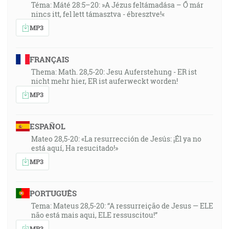
Téma: Máté 28:5–20: »A Jézus feltámadása – Ő már
nincs itt, fel lett támasztva - ébresztve!«
MP3
FRANÇAIS
Thema: Math. 28,5-20: Jesu Auferstehung - ER ist
nicht mehr hier, ER ist auferweckt worden!
MP3
ESPAÑOL
Mateo 28,5-20: «La resurrección de Jesús: ¡Él ya no
está aquí, Ha resucitado!»
MP3
PORTUGUÊS
Tema: Mateus 28,5-20: “A ressurreição de Jesus — ELE
não está mais aqui, ELE ressuscitou!”
MP3