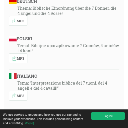
DEUTSCH
Thema: Biblische Einordnung über die 7 Donner, die
4 Engel und die 4 Rosse!
MP3
POLSKI
Temat: Biblijne uporządkowanie 7 Gromów, 4 aniołów
i 4 koni!
MP3
ITALIANO
Tema: “Interpretazione biblica dei 7 tuoni, dei 4
angeli e dei 4 cavalli!”
MP3
We use cookies to understand how you use our site and to
I agree
improve your experience. This includes personalizing content
1991-03-03 15:00, Krefeld, Germany, Missions-
and advertising.
Więcej ...