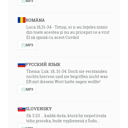
MP3
ROMÂNA
Luca 18,31-34 - Totuşi, ei n-au înțeles nimic
din toate acestea și nu au priceput ce a vrut
El să spună cu acest Cuvânt
MP3
РУССКИЙ ЯЗЫК
Thema: Luk: 18, 31-34: Doch sie verstanden
nichts hiervon und sie begriffen nicht was
ER mit diesem Wort hatte sagen wollte!
MP3
SLOVENSKY
Sk 3:23 … každá duša, ktorá by nepočúvala
toho proroka, bude vyplienená z ľudu…