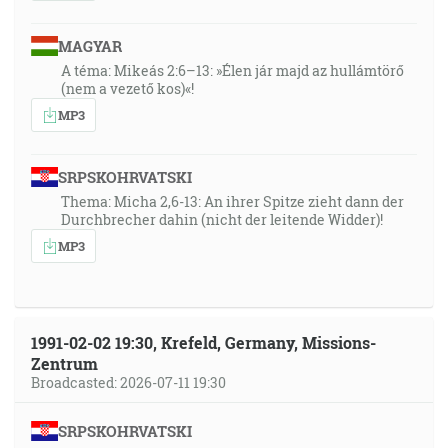
MAGYAR
A téma: Mikeás 2:6–13: »Élen jár majd az hullámtörő
(nem a vezető kos)«!
MP3
SRPSKOHRVATSKI
Thema: Micha 2,6-13: An ihrer Spitze zieht dann der
Durchbrecher dahin (nicht der leitende Widder)!
MP3
1991-02-02 19:30, Krefeld, Germany, Missions-
Zentrum
Broadcasted: 2026-07-11 19:30
SRPSKOHRVATSKI