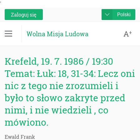
'
Zaloguj się
Polski
A
+
Wolna Misja Ludowa
Krefeld, 19. 7. 1986 / 19:30
Temat: Łuk: 18, 31-34: Lecz oni
nic z tego nie zrozumieli i
było to słowo zakryte przed
nimi, i nie wiedzieli , co
mówiono.
Ewald Frank