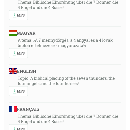
Thema: Biblische Einordnung über die 7 Donner, die
4 Engel und die 4 Rosse!
MP3
MAGYAR
A téma: »A 7 mennydörgés, a 4 angyal és a 4 lovak
bibliai értelmezése - magyarázata!«
MP3
ENGLISH
Topic: A biblical placing of the seven thunders, the
four angels and the four horses!
MP3
FRANÇAIS
Thema: Biblische Einordnung über die 7 Donner, die
4 Engel und die 4 Rosse!
MP3