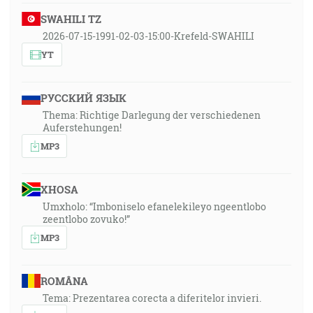
SWAHILI TZ
2026-07-15-1991-02-03-15:00-Krefeld-SWAHILI
YT
РУССКИЙ ЯЗЫК
Thema: Richtige Darlegung der verschiedenen
Auferstehungen!
MP3
XHOSA
Umxholo: “Imboniselo efanelekileyo ngeentlobo
zeentlobo zovuko!”
MP3
ROMÂNA
Tema: Prezentarea corecta a diferitelor invieri.