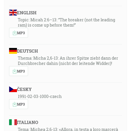
ENGLISH
Topic: Micah 2:6–13: “The breaker (not the leading
ram) is come up before them!”
MP3
DEUTSCH
Thema: Micha 2,6-13: An ihrer Spitze zieht dann der
Durchbrecher dahin (nicht der leitende Widder)!
MP3
ČESKY
1991-02-03-1000-czech
MP3
ITALIANO
Tema: Michea 2,6-13: «Allora, in testa a loro marcerà