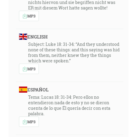
nichts hiervon und sie begriffen nicht was
ER mit diesem Wort hatte sagen wollte!
MP3
ENGLISH
Subject: Luke 18: 31-34: “And they understood
none of these things: and this saying was hid
from them, neither knew they the things
which were spoken.”
MP3
ESPAÑOL
Tema: Lucas 18: 31-34: Pero ellos no
entendieron nada de esto y no se dieron
cuenta de lo que Él quería decir con esta
palabra.
MP3