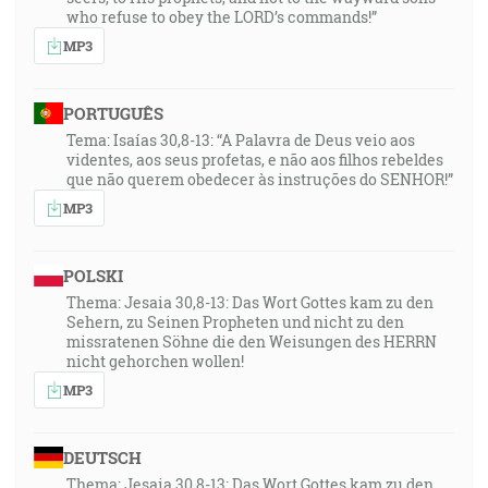
who refuse to obey the LORD’s commands!”
MP3
PORTUGUÊS
Tema: Isaías 30,8-13: “A Palavra de Deus veio aos
videntes, aos seus profetas, e não aos filhos rebeldes
que não querem obedecer às instruções do SENHOR!”
MP3
POLSKI
Thema: Jesaia 30,8-13: Das Wort Gottes kam zu den
Sehern, zu Seinen Propheten und nicht zu den
missratenen Söhne die den Weisungen des HERRN
nicht gehorchen wollen!
MP3
DEUTSCH
Thema: Jesaia 30,8-13: Das Wort Gottes kam zu den