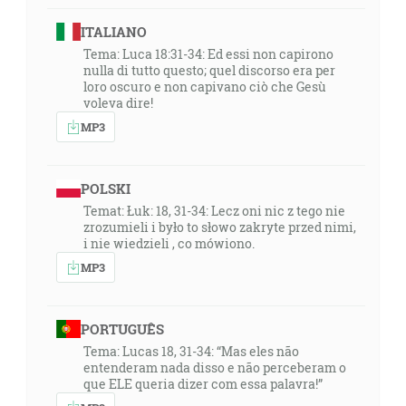
ITALIANO
Tema: Luca 18:31-34: Ed essi non capirono
nulla di tutto questo; quel discorso era per
loro oscuro e non capivano ciò che Gesù
voleva dire!
MP3
POLSKI
Temat: Łuk: 18, 31-34: Lecz oni nic z tego nie
zrozumieli i było to słowo zakryte przed nimi,
i nie wiedzieli , co mówiono.
MP3
PORTUGUÊS
Tema: Lucas 18, 31-34: “Mas eles não
entenderam nada disso e não perceberam o
que ELE queria dizer com essa palavra!”