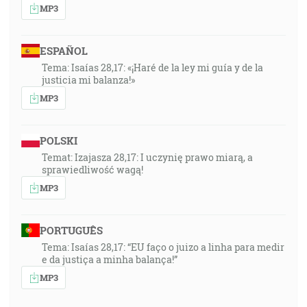
MP3
ESPAÑOL
Tema: Isaías 28,17: «¡Haré de la ley mi guía y de la
justicia mi balanza!»
MP3
POLSKI
Temat: Izajasza 28,17: I uczynię prawo miarą, a
sprawiedliwość wagą!
MP3
PORTUGUÊS
Tema: Isaías 28,17: “EU faço o juizo a linha para medir
e da justiça a minha balança!”
MP3