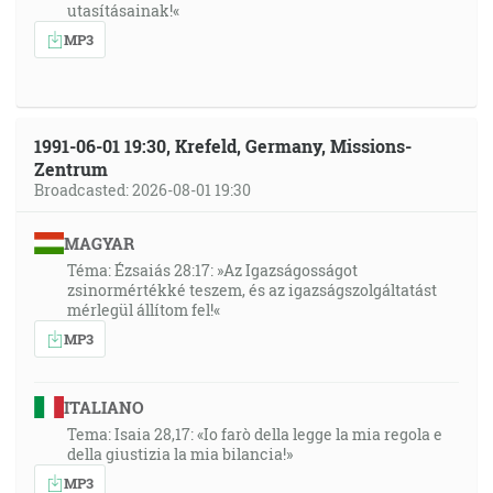
utasításainak!«
MP3
1991-06-01 19:30, Krefeld, Germany, Missions-
Zentrum
Broadcasted: 2026-08-01 19:30
MAGYAR
Téma: Ézsaiás 28:17: »Az Igazságosságot
zsinormértékké teszem, és az igazságszolgáltatást
mérlegül állítom fel!«
MP3
ITALIANO
Tema: Isaia 28,17: «Io farò della legge la mia regola e
della giustizia la mia bilancia!»
MP3