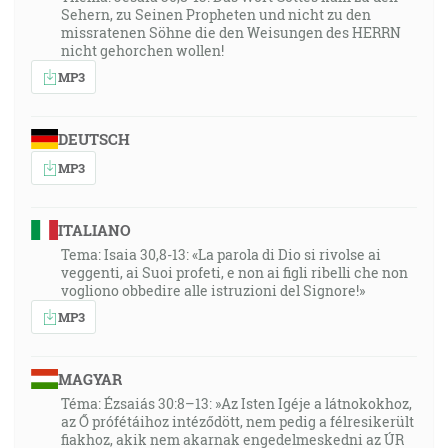
Sehern, zu Seinen Propheten und nicht zu den
missratenen Söhne die den Weisungen des HERRN
nicht gehorchen wollen!
MP3
DEUTSCH
MP3
ITALIANO
Tema: Isaia 30,8-13: «La parola di Dio si rivolse ai
veggenti, ai Suoi profeti, e non ai figli ribelli che non
vogliono obbedire alle istruzioni del Signore!»
MP3
MAGYAR
Téma: Ézsaiás 30:8–13: »Az Isten Igéje a látnokokhoz,
az Ő prófétáihoz intéződött, nem pedig a félresikerült
fiakhoz, akik nem akarnak engedelmeskedni az ÚR