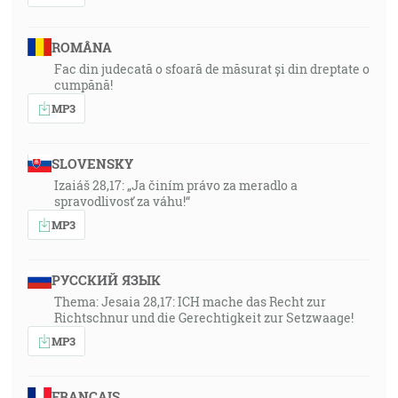
ROMÂNA
Fac din judecată o sfoară de măsurat și din dreptate o
cumpănă!
MP3
SLOVENSKY
Izaiáš 28,17: „Ja činím právo za meradlo a
spravodlivosť za váhu!“
MP3
РУССКИЙ ЯЗЫК
Thema: Jesaia 28,17: ICH mache das Recht zur
Richtschnur und die Gerechtigkeit zur Setzwaage!
MP3
FRANÇAIS