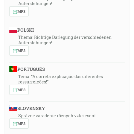
Auferstehungen!
MP3
POLSKI
Thema: Richtige Darlegung der verschiedenen
Auferstehungen!
MP3
PORTUGUÊS
Tema: “A correta explicação das diferentes
ressurreições!”
MP3
SLOVENSKY
Správne zaradenie rôznych vzkriesení
MP3