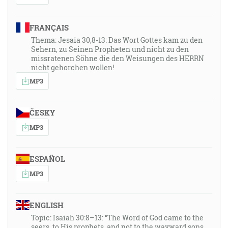
FRANÇAIS
Thema: Jesaia 30,8-13: Das Wort Gottes kam zu den
Sehern, zu Seinen Propheten und nicht zu den
missratenen Söhne die den Weisungen des HERRN
nicht gehorchen wollen!
MP3
ČESKY
MP3
ESPAÑOL
MP3
ENGLISH
Topic: Isaiah 30:8–13: “The Word of God came to the
seers, to His prophets, and not to the wayward sons