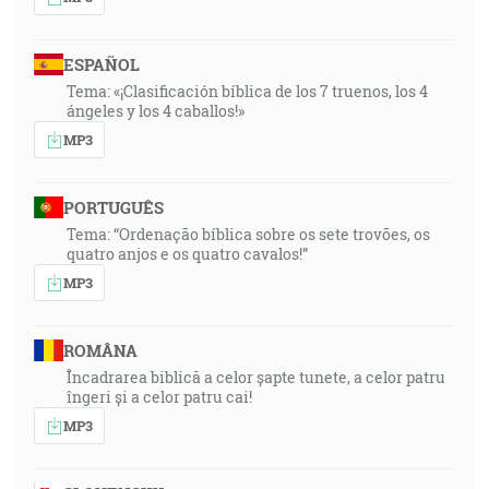
ESPAÑOL
Tema: «¡Clasificación bíblica de los 7 truenos, los 4
ángeles y los 4 caballos!»
MP3
PORTUGUÊS
Tema: “Ordenação bíblica sobre os sete trovões, os
quatro anjos e os quatro cavalos!”
MP3
ROMÂNA
Încadrarea biblică a celor șapte tunete, a celor patru
îngeri și a celor patru cai!
MP3