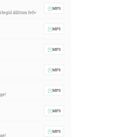
MP3
egül állítom fel!«
MP3
MP3
MP3
MP3
ge!
MP3
MP3
ge!