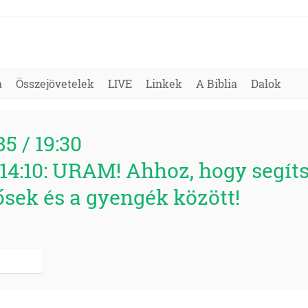
a
Összejövetelek
LIVE
Linkek
A Biblia
Dalok
85 / 19:30
14:10: URAM! Ahhoz, hogy segíts
ősek és a gyengék között!