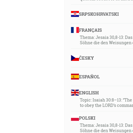
SRPSKOHRVATSKI
FRANÇAIS
Thema: Jesaia 30,8-13: Da
Söhne die den Weisungen 
ČESKY
ESPAÑOL
ENGLISH
Topic: Isaiah 30:8–13: “Th
to obey the LORD’s comman
POLSKI
Thema: Jesaia 30,8-13: Da
Söhne die den Weisungen 