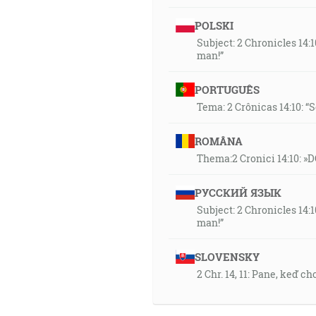
POLSKI
Subject: 2 Chronicles 14:
man!”
PORTUGUÊS
Tema: 2 Crônicas 14:10: “S
ROMÂNA
Thema:2 Cronici 14:10: »DO
РУССКИЙ ЯЗЫК
Subject: 2 Chronicles 14:
man!”
SLOVENSKY
2 Chr. 14, 11: Pane, keď 