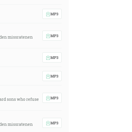
MP3
MP3
 den missratenen
MP3
MP3
MP3
ward sons who refuse
MP3
 den missratenen