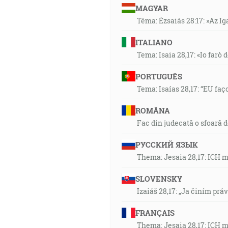
MAGYAR
Téma: Ézsaiás 28:17: »Az I
ITALIANO
Tema: Isaia 28,17: «Io farò d
PORTUGUÊS
Tema: Isaías 28,17: “EU faç
ROMÂNA
Fac din judecată o sfoară 
РУССКИЙ ЯЗЫК
Thema: Jesaia 28,17: ICH 
SLOVENSKY
Izaiáš 28,17: „Ja činím prá
FRANÇAIS
Thema: Jesaia 28,17: ICH 