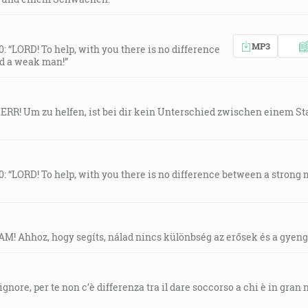
MP3
0: “LORD! To help, with you there is no difference
d a weak man!”
HERR! Um zu helfen, ist bei dir kein Unterschied zwischen einem 
10: “LORD! To help, with you there is no difference between a stron
AM! Ahhoz, hogy segíts, nálad nincs különbség az erősek és a gyeng
gnore, per te non c’è differenza tra il dare soccorso a chi è in gran 