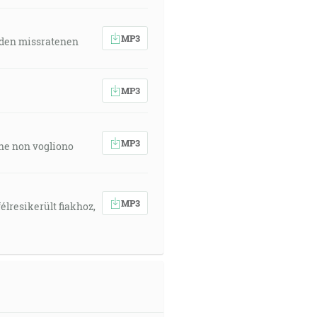
MP3
 den missratenen
MP3
MP3
 che non vogliono
MP3
élresikerült fiakhoz,