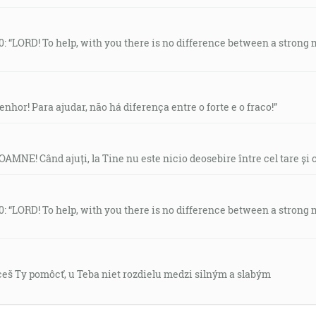
10: “LORD! To help, with you there is no difference between a stron
enhor! Para ajudar, não há diferença entre o forte e o fraco!”
AMNE! Când ajuți, la Tine nu este nicio deosebire între cel tare și c
10: “LORD! To help, with you there is no difference between a stron
chceš Ty pomôcť, u Teba niet rozdielu medzi silným a slabým