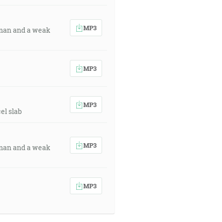
MP3
g man and a weak
MP3
MP3
el slab
MP3
g man and a weak
MP3