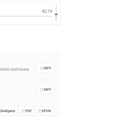
42:19
MP3
Starken und einem
MP3
Hallgatni
PDF
EPUB