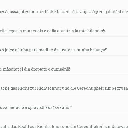
gazságosságot zsinormértékké teszem, és az igazságszolgáltatást mérl
ella legge la mia regola e della giustizia la mia bilancia!»
o o juizo a linha para medir e da justiça a minha balança!”
de măsurat și din dreptate o cumpănă!
mache das Recht zur Richtschnur und die Gerechtigkeit zur Setzwaa
vo za meradlo a spravodlivosť za váhu!“
mache das Recht zur Richtschnur und die Gerechtigkeit zur Setzwaa