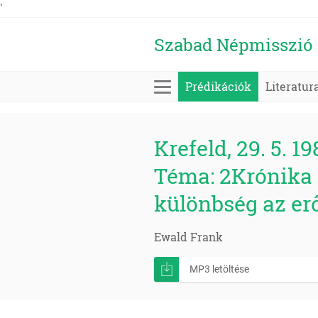
'
Szabad Népmisszió
Prédikációk
Literatur
Krefeld, 29. 5. 19
Téma: 2Krónika 
különbség az er
Ewald Frank
MP3 letöltése