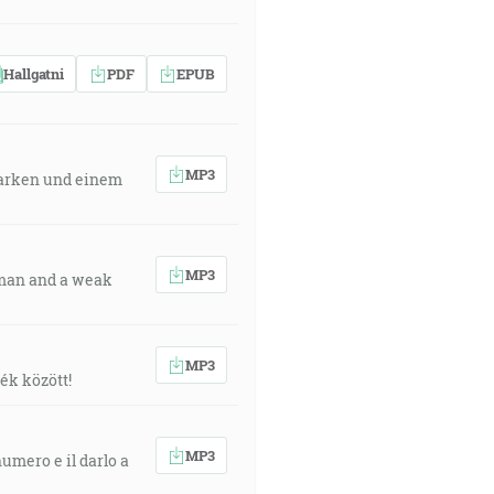
Hallgatni
PDF
EPUB
MP3
Starken und einem
MP3
g man and a weak
MP3
ék között!
MP3
numero e il darlo a