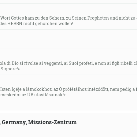
s Wort Gottes kam zu den Sehern, zu Seinen Propheten und nicht zu
des HERRN nicht gehorchen wollen!
la di Dio si rivolse ai veggenti, ai Suoi profeti, e non ai figli ribelli
l Signore!»
Isten Igéje a látnokokhoz, az Ő prófétáihoz intéződött, nem pedig a f
meskedni az ÚR utasításainak!«
ld, Germany, Missions-Zentrum