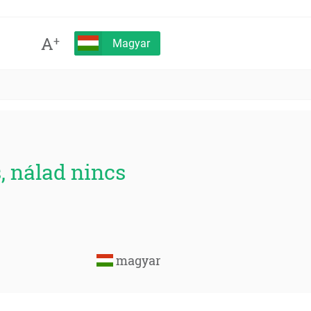
A
+
Magyar
, nálad nincs
magyar