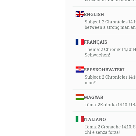
ENGLISH
Subject: 2 Chronicles 14:1
between a strong man an
FRANÇAIS
Thema: 2 Chronik 14,10: 
Schwachen!
SRPSKOHRVATSKI
Subject: 2 Chronicles 14:
man!”
MAGYAR
Téma: 2Krónika 14:10: UR
ITALIANO
Tema: 2 Cronache 14:10: Si
chi è senza forza!