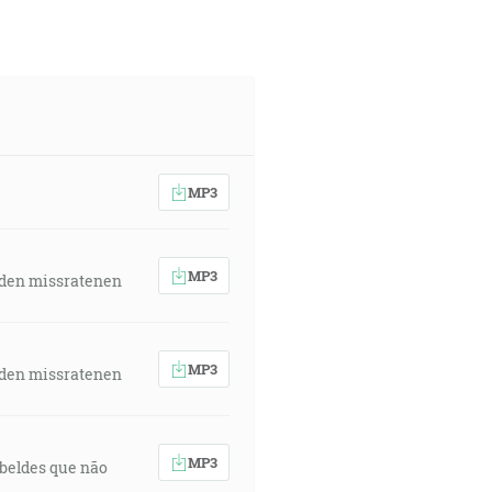
MP3
MP3
 den missratenen
MP3
 den missratenen
MP3
rebeldes que não