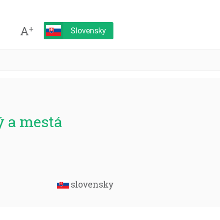
A
+
Slovensky
ý a mestá
slovensky