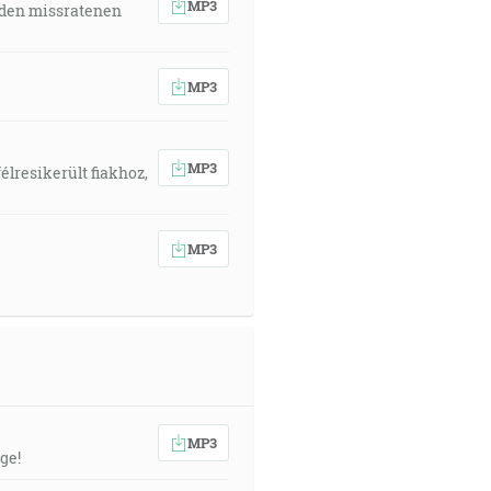
MP3
 den missratenen
MP3
MP3
élresikerült fiakhoz,
MP3
MP3
ge!