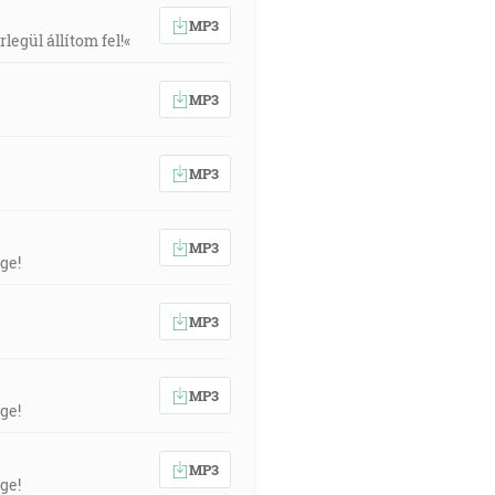
MP3
egül állítom fel!«
MP3
MP3
MP3
ge!
MP3
MP3
ge!
MP3
ge!