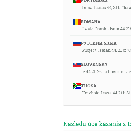
PORTUGUÊS
Tema: Isaías 44, 21 b: “Is
ROMÂNA
Ewald Frank - Isaia 44,21b 
РУССКИЙ ЯЗЫК
Subject: Isaiah 44, 21 b: “
SLOVENSKY
Iz 44:21-26: ja hovorím:
XHOSA
Umxholo: Isaya 44:21 b Si
Nasledujúce kázania z t