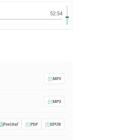
52:54
MP3
MP3
Prečítať
PDF
EPUB