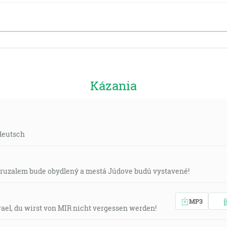
Kázania
deutsch
 Jeruzalem bude obydlený a mestá Júdove budú vystavené!
MP3
srael, du wirst von MIR nicht vergessen werden!