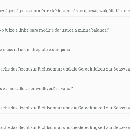
gazságosságot zsinormértékké teszem, és az igazságszolgáltatást mérl
o o juizo a linha para medir e da justiça a minha balança!”
de măsurat și din dreptate o cumpănă!
mache das Recht zur Richtschnur und die Gerechtigkeit zur Setzwaa
vo za meradlo a spravodlivosť za váhu!“
mache das Recht zur Richtschnur und die Gerechtigkeit zur Setzwaa
mache das Recht zur Richtschnur und die Gerechtigkeit zur Setzwaa