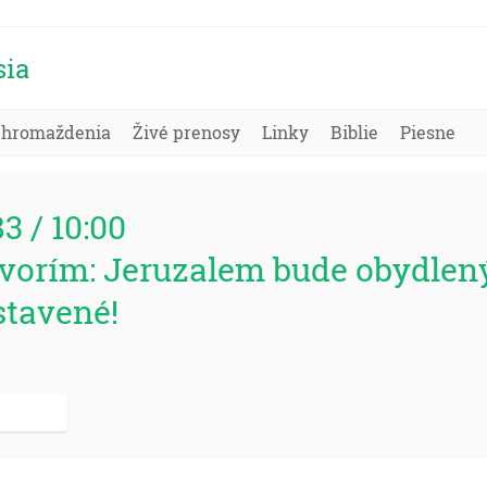
sia
Zhromaždenia
Živé prenosy
Linky
Biblie
Piesne
83 / 10:00
hovorím: Jeruzalem bude obydlen
stavené!