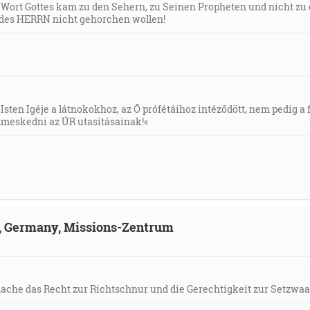
s Wort Gottes kam zu den Sehern, zu Seinen Propheten und nicht zu
des HERRN nicht gehorchen wollen!
Isten Igéje a látnokokhoz, az Ő prófétáihoz intéződött, nem pedig a f
meskedni az ÚR utasításainak!«
ld, Germany, Missions-Zentrum
mache das Recht zur Richtschnur und die Gerechtigkeit zur Setzwaa