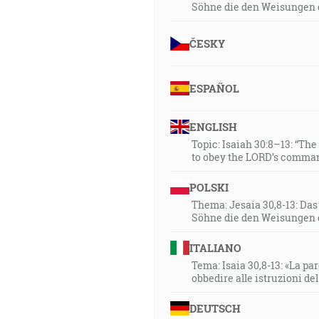
Söhne die den Weisungen 
ČESKY
ESPAÑOL
ENGLISH
Topic: Isaiah 30:8–13: “Th
to obey the LORD’s comman
POLSKI
Thema: Jesaia 30,8-13: Da
Söhne die den Weisungen 
ITALIANO
Tema: Isaia 30,8-13: «La paro
obbedire alle istruzioni de
DEUTSCH