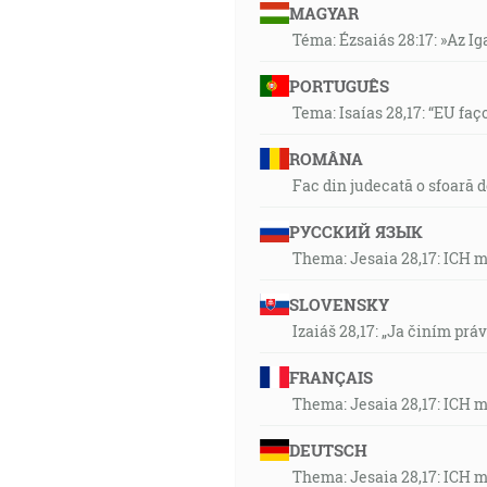
MAGYAR
Téma: Ézsaiás 28:17: »Az I
PORTUGUÊS
Tema: Isaías 28,17: “EU faç
ROMÂNA
Fac din judecată o sfoară 
РУССКИЙ ЯЗЫК
Thema: Jesaia 28,17: ICH 
SLOVENSKY
Izaiáš 28,17: „Ja činím prá
FRANÇAIS
Thema: Jesaia 28,17: ICH 
DEUTSCH
Thema: Jesaia 28,17: ICH 