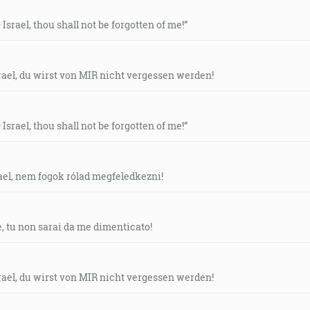
O Israel, thou shall not be forgotten of me!”
srael, du wirst von MIR nicht vergessen werden!
O Israel, thou shall not be forgotten of me!”
rael, nem fogok rólad megfeledkezni!
e, tu non sarai da me dimenticato!
srael, du wirst von MIR nicht vergessen werden!