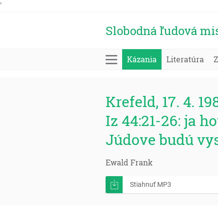
'
Slobodná ľudová mi
Kázania
Literatúra
Krefeld, 17. 4. 19
Iz 44:21-26: ja 
Júdove budú vy
Ewald Frank
Stiahnuť MP3