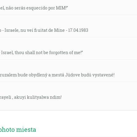
rael, não serás esquecido por MIM!”
- Israele, nu vei fi uitat de Mine - 17.04.1983
O Israel, thou shall not be forgotten of me!”
 Jeruzalem bude obydlený a mestá Júdove budú vystavené!
rayeli , akuyi kulityalwa ndim!
ohoto miesta