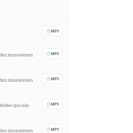
MP3
MP3
 den missratenen
MP3
 den missratenen
MP3
rebeldes que não
MP3
 den missratenen