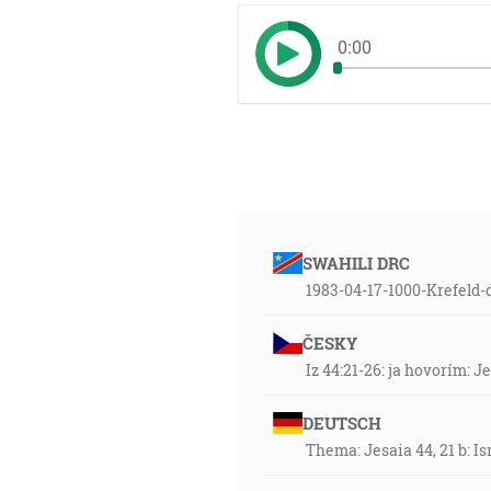
0:00
SWAHILI DRC
1983-04-17-1000-Krefeld-
ČESKY
Iz 44:21-26: ja hovorím:
DEUTSCH
Thema: Jesaia 44, 21 b: I