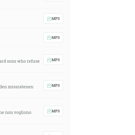
MP3
MP3
MP3
ward sons who refuse
MP3
 den missratenen
MP3
 che non vogliono