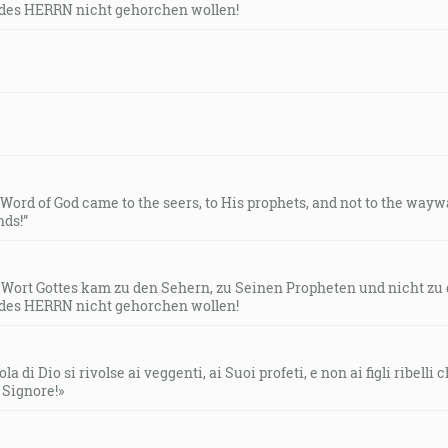
des HERRN nicht gehorchen wollen!
e Word of God came to the seers, to His prophets, and not to the way
ds!”
s Wort Gottes kam zu den Sehern, zu Seinen Propheten und nicht zu
des HERRN nicht gehorchen wollen!
la di Dio si rivolse ai veggenti, ai Suoi profeti, e non ai figli ribelli
l Signore!»