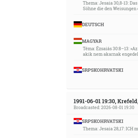
Thema: Jesaia 30,8-13: Da
Söhne die den Weisungen 
DEUTSCH
MAGYAR
Téma: Ézsaiás 30:8–13: »Az 
akik nem akarnak engedel
SRPSKOHRVATSKI
1991-06-01 19:30, Krefe
Broadcasted: 2026-08-01 19:30
SRPSKOHRVATSKI
Thema: Jesaia 28,17: ICH 