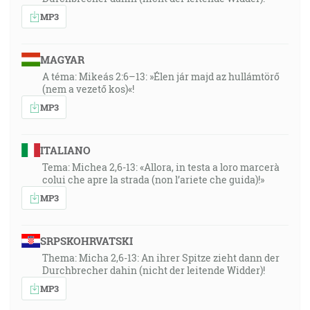
MP3
MAGYAR
A téma: Mikeás 2:6–13: »Élen jár majd az hullámtörő
(nem a vezető kos)«!
MP3
ITALIANO
Tema: Michea 2,6-13: «Allora, in testa a loro marcerà
colui che apre la strada (non l’ariete che guida)!»
MP3
SRPSKOHRVATSKI
Thema: Micha 2,6-13: An ihrer Spitze zieht dann der
Durchbrecher dahin (nicht der leitende Widder)!
MP3