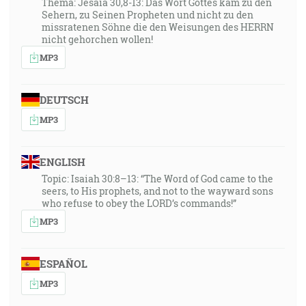
Thema: Jesaia 30,8-13: Das Wort Gottes kam zu den
Sehern, zu Seinen Propheten und nicht zu den
missratenen Söhne die den Weisungen des HERRN
nicht gehorchen wollen!
MP3
DEUTSCH
MP3
ENGLISH
Topic: Isaiah 30:8–13: “The Word of God came to the
seers, to His prophets, and not to the wayward sons
who refuse to obey the LORD’s commands!”
MP3
ESPAÑOL
MP3