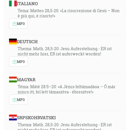
ITALIANO
Tema: Matteo 28,5-20: «La risurrezione di Gesù – Non
è più qui, è risorto!»
MP3
DEUTSCH
Thema: Math. 28,5-20: Jesu Auferstehung - ER ist
nicht mehr hier, ER ist auferweckt worden!
MP3
MAGYAR
Téma: Máté 28:5–20: »A Jézus feltámadása – Ő már
nincs itt, fel lett támasztva - ébresztve!«
MP3
SRPSKOHRVATSKI
Thema: Math. 28,5-20: Jesu Auferstehung - ER ist
nicht mehr hier, ER ist auferweckt worden!