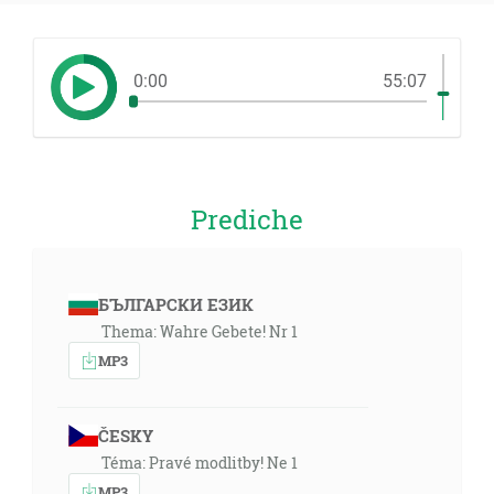
0:00
55:07
Prediche
БЪЛГАРСКИ ЕЗИК
Thema: Wahre Gebete! Nr 1
MP3
ČESKY
Téma: Pravé modlitby! Ne 1
MP3