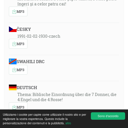
îngeri și a celor patru cai!
MP3
ČESKY
1991-02-02-1930-czech
MP3
SWAHILI DRC
MP3
DEUTSCH
Thema: Biblische Einordnung über die 7 Donner, die
4 Engel und die 4 Rosse!
MP3
Utilizziamo i cookie per capire come utilizzate il nostro sito e per
Sono d'accordo
migliorare la vostra esperienza. Questo include la
personalizzazione dei contenuti e la pubblicità.
altro
PORTUGUÊS