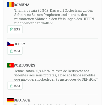
ROMÂNA
Thema: Jesaia 30,8-13: Das Wort Gottes kam zu den
Sehern, zu Seinen Propheten und nicht zu den
missratenen Söhne die den Weisungen des HERRN
nicht gehorchen wollen!
MP3
ČESKY
MP3
PORTUGUÊS
Tema: Isaías 30,8-13: “A Palavra de Deus veio aos
videntes, aos seus profetas, e não aos filhos rebeldes
que não querem obedecer às instruções do SENHOR!”
MP3
DEUTSCH