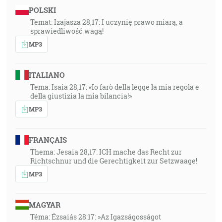
POLSKI
Temat: Izajasza 28,17: I uczynię prawo miarą, a
sprawiedliwość wagą!
MP3
ITALIANO
Tema: Isaia 28,17: «Io farò della legge la mia regola e
della giustizia la mia bilancia!»
MP3
FRANÇAIS
Thema: Jesaia 28,17: ICH mache das Recht zur
Richtschnur und die Gerechtigkeit zur Setzwaage!
MP3
MAGYAR
Téma: Ézsaiás 28:17: »Az Igazságosságot