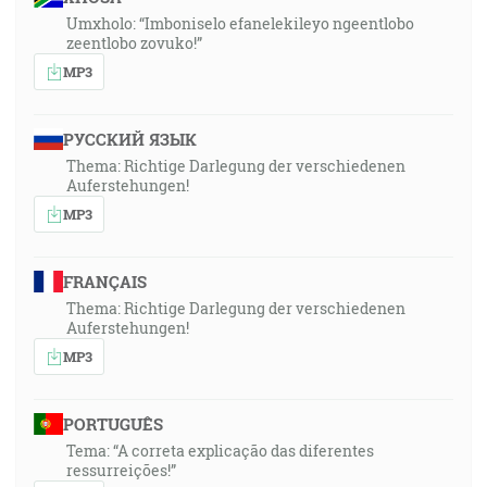
Umxholo: “Imboniselo efanelekileyo ngeentlobo
zeentlobo zovuko!”
MP3
РУССКИЙ ЯЗЫК
Thema: Richtige Darlegung der verschiedenen
Auferstehungen!
MP3
FRANÇAIS
Thema: Richtige Darlegung der verschiedenen
Auferstehungen!
MP3
PORTUGUÊS
Tema: “A correta explicação das diferentes
ressurreições!”