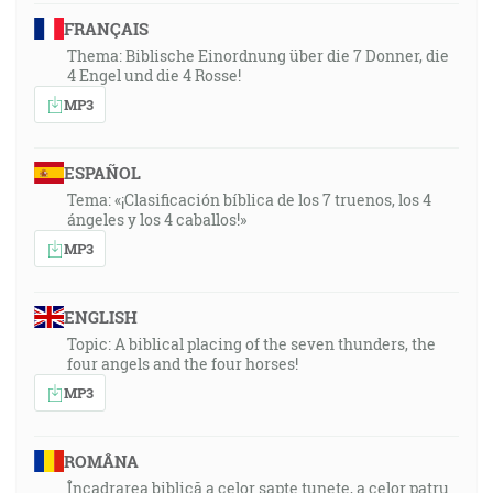
FRANÇAIS
Thema: Biblische Einordnung über die 7 Donner, die
4 Engel und die 4 Rosse!
MP3
ESPAÑOL
Tema: «¡Clasificación bíblica de los 7 truenos, los 4
ángeles y los 4 caballos!»
MP3
ENGLISH
Topic: A biblical placing of the seven thunders, the
four angels and the four horses!
MP3
ROMÂNA
Încadrarea biblică a celor șapte tunete, a celor patru