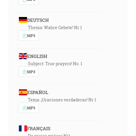
DEUTSCH
Thema: Wahre Gebete! Nr 1
MP3
ENGLISH
Subject: True prayers! No. 1
MP3
ESPAÑOL
Tema: ¡Oraciones verdaderas! Nr 1
MP3
FRANÇAIS
De vraies prières Nr1