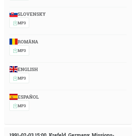
SLOVENSKY
MP3
ROMÂNA
MP3
ENGLISH
MP3
ESPAÑOL
MP3
1991-02-03 15:00, Krefeld, Germany, Missions-