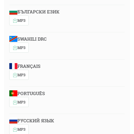
БЪЛГАРСКИ ЕЗИК
MP3
SWAHILI DRC
MP3
FRANÇAIS
MP3
PORTUGUÊS
MP3
РУССКИЙ ЯЗЫК
MP3