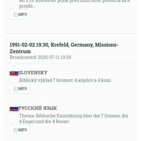
Mi 2:13: Kliesniteľ pôjde pred nimi hore; preboria sa a
prejdú…
MP3
1991-02-02 19:30, Krefeld, Germany, Missions-
Zentrum
Broadcasted: 2026-07-11 19:30
SLOVENSKY
Biblický výklad 7 hromov, 4 anjelov a 4 koní.
MP3
РУССКИЙ ЯЗЫК
Thema: Biblische Einordnung über die 7 Donner, die
4 Engel und die 4 Rosse!
MP3