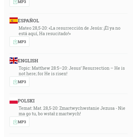
MP3
ESPAÑOL
Mateo 28,5-20: «La resurrección de Jesús: ¡Él ya no
está aquí, Ha resucitado!»
MP3
ENGLISH
Topic: Matthew 28:5–20: Jesus’ Resurrection – He is
not here; for He is risen!
MP3
POLSKI
Temat: Mat. 28,5-20: Zmartwychwstanie Jezusa - Nie
ma go tu, bo wstał z martwych!
MP3