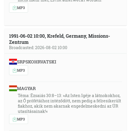
MP3
1991-06-02 10:00, Krefeld, Germany, Missions-
Zentrum
Broadcasted: 2026-08-02 10:00
SRPSKOHRVATSKI
MP3
MAGYAR
Téma: Ézsaiás 30:8–13: »Az Isten Igéje a látnokokhoz,
az Ő prófétáihoz intéződött, nem pedig a félresikerült
fiakhoz, akik nem akarnak engedelmeskedni az ÚR
utasításainak!«
MP3