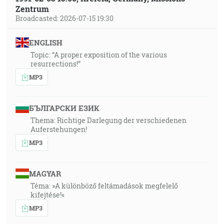
Zentrum
Broadcasted: 2026-07-15 19:30
ENGLISH
Topic: “A proper exposition of the various
resurrections!”
MP3
БЪЛГАРСКИ ЕЗИК
Thema: Richtige Darlegung der verschiedenen
Auferstehungen!
MP3
MAGYAR
Téma: »A különböző feltámadások megfelelő
kifejtése!«
MP3