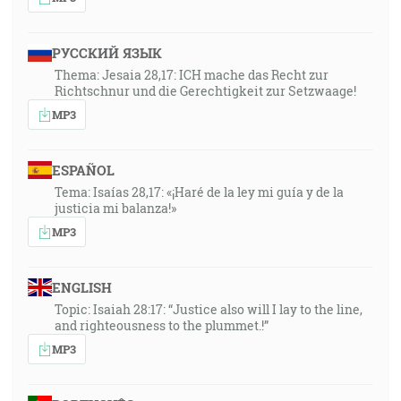
РУССКИЙ ЯЗЫК
Thema: Jesaia 28,17: ICH mache das Recht zur
Richtschnur und die Gerechtigkeit zur Setzwaage!
MP3
ESPAÑOL
Tema: Isaías 28,17: «¡Haré de la ley mi guía y de la
justicia mi balanza!»
MP3
ENGLISH
Topic: Isaiah 28:17: “Justice also will I lay to the line,
and righteousness to the plummet.!”
MP3