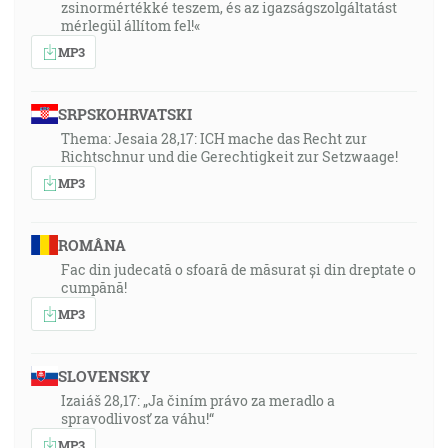
zsinormértékké teszem, és az igazságszolgáltatást
mérlegül állítom fel!«
MP3
SRPSKOHRVATSKI
Thema: Jesaia 28,17: ICH mache das Recht zur
Richtschnur und die Gerechtigkeit zur Setzwaage!
MP3
ROMÂNA
Fac din judecată o sfoară de măsurat și din dreptate o
cumpănă!
MP3
SLOVENSKY
Izaiáš 28,17: „Ja činím právo za meradlo a
spravodlivosť za váhu!“
MP3