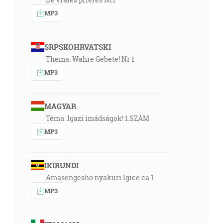
MP3
SRPSKOHRVATSKI
Thema: Wahre Gebete! Nr 1
MP3
MAGYAR
Téma: Igazi imádságok! 1.SZÁM
MP3
IKIRUNDI
Amasengesho nyakuri Igice ca 1
MP3