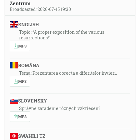
Zentrum
Broadcasted: 2026-07-15 19:30
ENGLISH
Topic: “A proper exposition of the various
resurrections!”
MP3
ROMÂNA
Tema: Prezentarea corecta a diferitelor invieri.
MP3
SLOVENSKY
Správne zaradenie rôznych vzkriesení
MP3
SWAHILI TZ