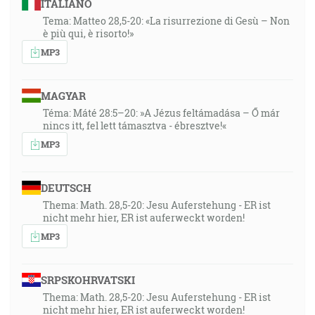
ITALIANO
Tema: Matteo 28,5-20: «La risurrezione di Gesù – Non
è più qui, è risorto!»
MP3
MAGYAR
Téma: Máté 28:5–20: »A Jézus feltámadása – Ő már
nincs itt, fel lett támasztva - ébresztve!«
MP3
DEUTSCH
Thema: Math. 28,5-20: Jesu Auferstehung - ER ist
nicht mehr hier, ER ist auferweckt worden!
MP3
SRPSKOHRVATSKI
Thema: Math. 28,5-20: Jesu Auferstehung - ER ist
nicht mehr hier, ER ist auferweckt worden!