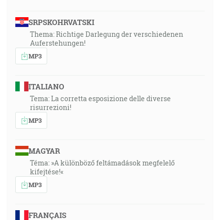
SRPSKOHRVATSKI
Thema: Richtige Darlegung der verschiedenen
Auferstehungen!
MP3
ITALIANO
Tema: La corretta esposizione delle diverse
risurrezioni!
MP3
MAGYAR
Téma: »A különböző feltámadások megfelelő
kifejtése!«
MP3
FRANÇAIS