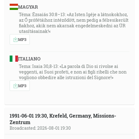
MAGYAR
Téma: Ézsaiás 30:8–13: »Az Isten Igéje a látnokokhoz,
az Ő prófétáihoz intéződött, nem pedig a félresikerült
fiakhoz, akik nem akarnak engedelmeskedni az ÚR
utasításainak!«
MP3
ITALIANO
Tema: Isaia 30,8-13: «La parola di Dio si rivolse ai
veggenti, ai Suoi profeti, e non ai figli ribelli che non
vogliono obbedire alle istruzioni del Signore!»
MP3
1991-06-01 19:30, Krefeld, Germany, Missions-
Zentrum
Broadcasted: 2026-08-01 19:30