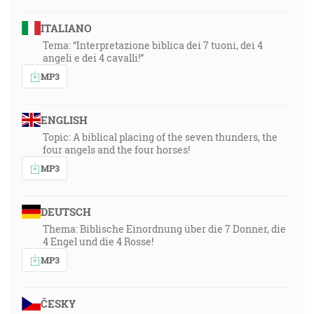
ITALIANO
Tema: “Interpretazione biblica dei 7 tuoni, dei 4
angeli e dei 4 cavalli!”
MP3
ENGLISH
Topic: A biblical placing of the seven thunders, the
four angels and the four horses!
MP3
DEUTSCH
Thema: Biblische Einordnung über die 7 Donner, die
4 Engel und die 4 Rosse!
MP3
ČESKY