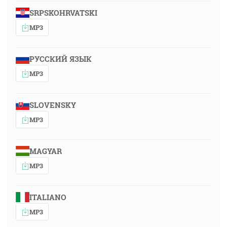
SRPSKOHRVATSKI
MP3
РУССКИЙ ЯЗЫК
MP3
SLOVENSKY
MP3
MAGYAR
MP3
ITALIANO
MP3