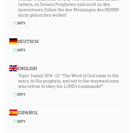
Sehern, zu Seinen Propheten und nicht zu den
missratenen Söhne die den Weisungen des HERRN
nicht gehorchen wollen!
MP3
DEUTSCH
MP3
ENGLISH
Topic: Isaiah 30:8–13: “The Word of God came to the
seers, to His prophets, and not to the wayward sons
who refuse to obey the LORD’s commands!”
MP3
ESPAÑOL
MP3