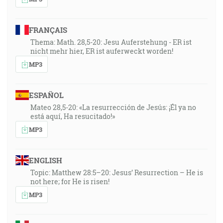
FRANÇAIS
Thema: Math. 28,5-20: Jesu Auferstehung - ER ist
nicht mehr hier, ER ist auferweckt worden!
MP3
ESPAÑOL
Mateo 28,5-20: «La resurrección de Jesús: ¡Él ya no
está aquí, Ha resucitado!»
MP3
ENGLISH
Topic: Matthew 28:5–20: Jesus’ Resurrection – He is
not here; for He is risen!
MP3