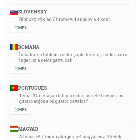
SLOVENSKY
Biblický výklad 7 hromov, 4 anjelov a 4 koní.
MP3
ROMÂNA
Încadrarea biblică a celor șapte tunete, a celor patru
îngeri și a celor patru cai!
MP3
PORTUGUÊS
Tema: “Ordenação bíblica sobre os sete trovões, os
quatro anjos e os quatro cavalos!”
MP3
MAGYAR
A téma: »A 7 mennydörgés, a 4 angyal és a 4 lovak