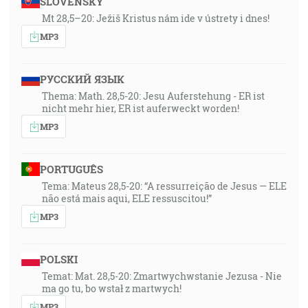
SLOVENSKY
Mt 28,5–20: Ježiš Kristus nám ide v ústrety i dnes!
MP3
РУССКИЙ ЯЗЫК
Thema: Math. 28,5-20: Jesu Auferstehung - ER ist
nicht mehr hier, ER ist auferweckt worden!
MP3
PORTUGUÊS
Tema: Mateus 28,5-20: “A ressurreição de Jesus — ELE
não está mais aqui, ELE ressuscitou!”
MP3
POLSKI
Temat: Mat. 28,5-20: Zmartwychwstanie Jezusa - Nie
ma go tu, bo wstał z martwych!
MP3