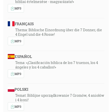
bibliai értelmezése - magyarázata!«
MP3
FRANÇAIS
Thema: Biblische Einordnung über die 7 Donner, die
4 Engel und die 4 Rosse!
MP3
ESPAÑOL
Tema: «¡Clasificación bíblica de los 7 truenos, los 4
ángeles y los 4 caballos!»
MP3
POLSKI
Temat: Biblijne uporządkowanie 7 Gromów, 4 aniołów
i 4 koni!
MP3