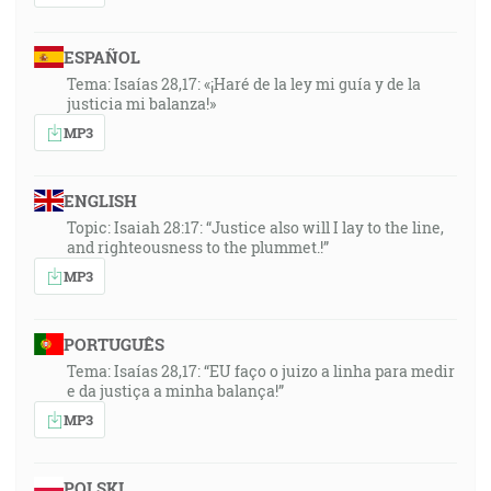
ESPAÑOL
Tema: Isaías 28,17: «¡Haré de la ley mi guía y de la
justicia mi balanza!»
MP3
ENGLISH
Topic: Isaiah 28:17: “Justice also will I lay to the line,
and righteousness to the plummet.!”
MP3
PORTUGUÊS
Tema: Isaías 28,17: “EU faço o juizo a linha para medir
e da justiça a minha balança!”
MP3
POLSKI