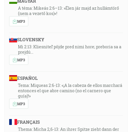
MAGYAR
A téma: Mikeás 2:6–13: »Élen jár majd az hullámtörő
(nem a vezető kos)«!
MP3
SLOVENSKY
Mi 2:13: Kliesniteľ pôjde pred nimi hore; preboria sa a
prejdú…
MP3
ESPAÑOL
Tema: Miqueas 2:6-13: «¡A la cabeza de ellos marchará
entonces el que abre camino (no el carnero que
guía)!»
MP3
FRANÇAIS
Thema: Micha 2,6-13: An ihrer Spitze zieht dann der