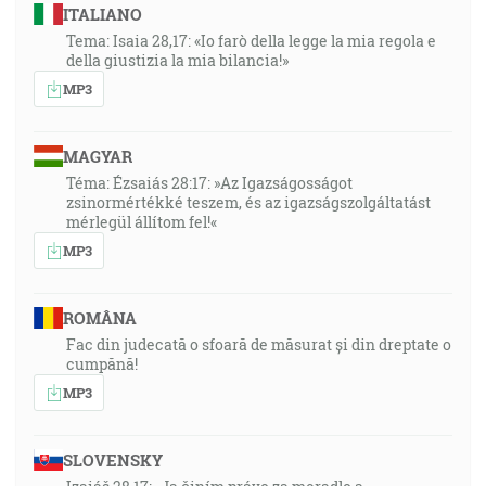
ITALIANO
Tema: Isaia 28,17: «Io farò della legge la mia regola e
della giustizia la mia bilancia!»
MP3
MAGYAR
Téma: Ézsaiás 28:17: »Az Igazságosságot
zsinormértékké teszem, és az igazságszolgáltatást
mérlegül állítom fel!«
MP3
ROMÂNA
Fac din judecată o sfoară de măsurat și din dreptate o
cumpănă!
MP3
SLOVENSKY