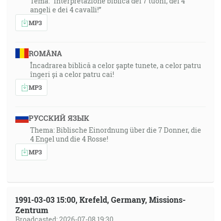
Tema: “Interpretazione biblica dei 7 tuoni, dei 4
angeli e dei 4 cavalli!”
MP3
ROMÂNA
Încadrarea biblică a celor șapte tunete, a celor patru
îngeri și a celor patru cai!
MP3
РУССКИЙ ЯЗЫК
Thema: Biblische Einordnung über die 7 Donner, die
4 Engel und die 4 Rosse!
MP3
1991-03-03 15:00, Krefeld, Germany, Missions-
Zentrum
Broadcasted: 2026-07-08 19:30