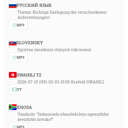
РУССКИЙ ЯЗЫК
Thema: Richtige Darlegung der verschiedenen
Auferstehungen!
MP3
SLOVENSKY
Správne zaradenie rôznych vzkriesení
MP3
SWAHILI TZ
2026-07-15-1991-02-03-15:00-Krefeld-SWAHILI
YT
XHOSA
Umxholo: “Imboniselo efanelekileyo ngeentlobo
zeentlobo zovuko!”
MP3