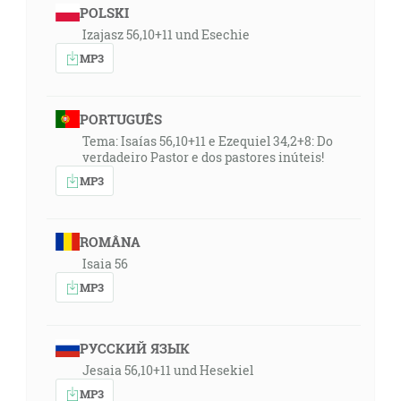
POLSKI
Izajasz 56,10+11 und Esechie
MP3
PORTUGUÊS
Tema: Isaías 56,10+11 e Ezequiel 34,2+8: Do
verdadeiro Pastor e dos pastores inúteis!
MP3
ROMÂNA
Isaia 56
MP3
РУССКИЙ ЯЗЫК
Jesaia 56,10+11 und Hesekiel
MP3