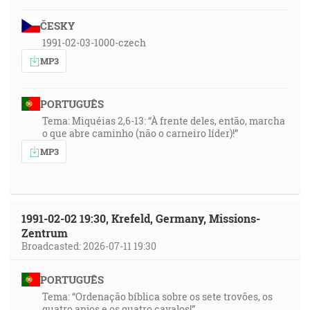
ČESKY
1991-02-03-1000-czech
MP3
PORTUGUÊS
Tema: Miquéias 2,6-13: “À frente deles, então, marcha
o que abre caminho (não o carneiro líder)!”
MP3
1991-02-02 19:30, Krefeld, Germany, Missions-
Zentrum
Broadcasted: 2026-07-11 19:30
PORTUGUÊS
Tema: “Ordenação bíblica sobre os sete trovões, os
quatro anjos e os quatro cavalos!”