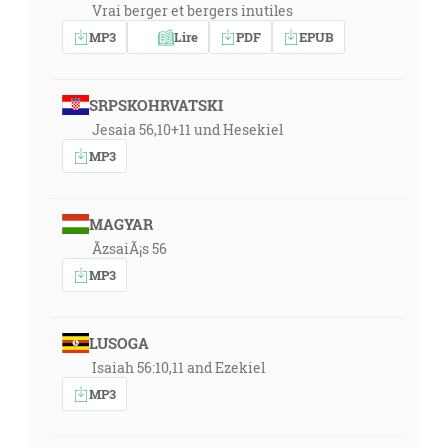
Vrai berger et bergers inutiles
MP3
Lire
PDF
EPUB
SRPSKOHRVATSKI
Jesaia 56,10+11 und Hesekiel
MP3
MAGYAR
ÃzsaiÃ¡s 56
MP3
LUSOGA
Isaiah 56:10,11 and Ezekiel
MP3