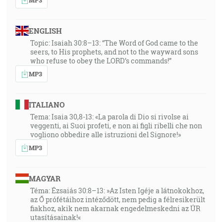
ENGLISH
Topic: Isaiah 30:8–13: “The Word of God came to the
seers, to His prophets, and not to the wayward sons
who refuse to obey the LORD’s commands!”
MP3
ITALIANO
Tema: Isaia 30,8-13: «La parola di Dio si rivolse ai
veggenti, ai Suoi profeti, e non ai figli ribelli che non
vogliono obbedire alle istruzioni del Signore!»
MP3
MAGYAR
Téma: Ézsaiás 30:8–13: »Az Isten Igéje a látnokokhoz,
az Ő prófétáihoz intéződött, nem pedig a félresikerült
fiakhoz, akik nem akarnak engedelmeskedni az ÚR
utasításainak!«