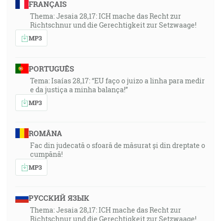
FRANÇAIS
Thema: Jesaia 28,17: ICH mache das Recht zur
Richtschnur und die Gerechtigkeit zur Setzwaage!
MP3
PORTUGUÊS
Tema: Isaías 28,17: “EU faço o juizo a linha para medir
e da justiça a minha balança!”
MP3
ROMÂNA
Fac din judecată o sfoară de măsurat și din dreptate o
cumpănă!
MP3
РУССКИЙ ЯЗЫК
Thema: Jesaia 28,17: ICH mache das Recht zur
Richtschnur und die Gerechtigkeit zur Setzwaage!