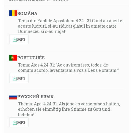
ROMÂNA
Tema din Faptele Apostolilor 4:24 - 31 Cand au auzit ei
aceste lucruri, si-au ridicat glasul in unitate catre
Dumnezeu si s-au rugat!
MP3
PORTUGUÊS
Tema: Atos 4,24-31: “Ao ouvirem isso, todos, de
comum acordo, levantaram a voz a Deus e oraram!”
MP3
РУССКИЙ ЯЗЫК
Thema: Apg. 4,24-31: Als jene es vernommen hatten,
erhoben sie einmütig ihre Stimme zu Gott und
beteten!
MP3