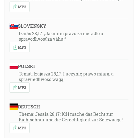
MP3
SLOVENSKY
Izaiáš 28,17: „Ja činím právo za meradlo a
spravodlivosť za váhu!“
MP3
POLSKI
Temat: Izajasza 28,17: I uczynię prawo miarą, a
sprawiedliwość wagą!
MP3
DEUTSCH
Thema: Jesaia 28,17: ICH mache das Recht zur
Richtschnur und die Gerechtigkeit zur Setzwaage!
MP3