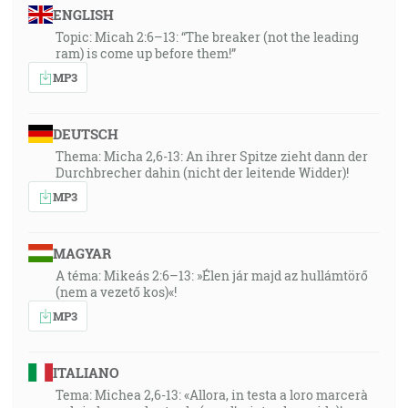
ENGLISH
Topic: Micah 2:6–13: “The breaker (not the leading
ram) is come up before them!”
MP3
DEUTSCH
Thema: Micha 2,6-13: An ihrer Spitze zieht dann der
Durchbrecher dahin (nicht der leitende Widder)!
MP3
MAGYAR
A téma: Mikeás 2:6–13: »Élen jár majd az hullámtörő
(nem a vezető kos)«!
MP3
ITALIANO
Tema: Michea 2,6-13: «Allora, in testa a loro marcerà