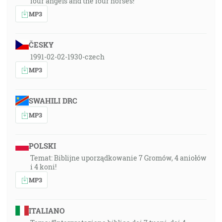
four angels and the four horses!
MP3
ČESKY
1991-02-02-1930-czech
MP3
SWAHILI DRC
MP3
POLSKI
Temat: Biblijne uporządkowanie 7 Gromów, 4 aniołów
i 4 koni!
MP3
ITALIANO