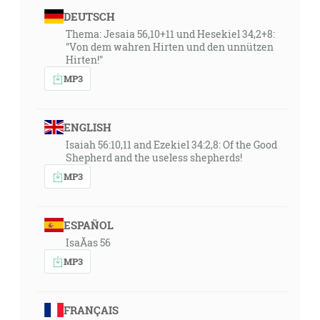
DEUTSCH
Thema: Jesaia 56,10+11 und Hesekiel 34,2+8:
"Von dem wahren Hirten und den unnützen
Hirten!"
MP3
ENGLISH
Isaiah 56:10,11 and Ezekiel 34:2,8: Of the Good
Shepherd and the useless shepherds!
MP3
ESPAÑOL
IsaÃ­as 56
MP3
FRANÇAIS