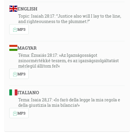
ENGLISH
Topic: Isaiah 28:17: “Justice also will I lay to the line,
and righteousness to the plummet.!”
MP3
MAGYAR
Téma: Ézsaiás 28:17: »Az Igazságosságot
zsinormértékké teszem, és az igazságszolgáltatást
mérlegül állítom fel!«
MP3
ITALIANO
Tema: Isaia 28,17: «Io farò della legge la mia regola e
della giustizia la mia bilancia!»
MP3