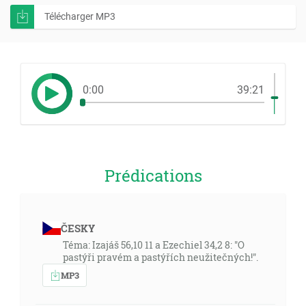
Télécharger MP3
0:00
39:21
Prédications
ČESKY
Téma: Izajáš 56,10 11 a Ezechiel 34,2 8: "O
pastýři pravém a pastýřích neužitečných!".
MP3