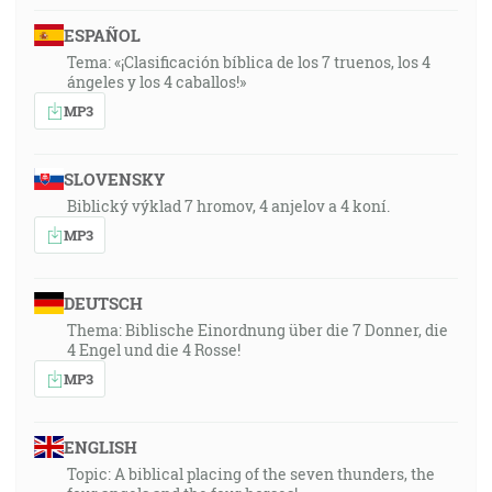
ESPAÑOL
Tema: «¡Clasificación bíblica de los 7 truenos, los 4
ángeles y los 4 caballos!»
MP3
SLOVENSKY
Biblický výklad 7 hromov, 4 anjelov a 4 koní.
MP3
DEUTSCH
Thema: Biblische Einordnung über die 7 Donner, die
4 Engel und die 4 Rosse!
MP3
ENGLISH
Topic: A biblical placing of the seven thunders, the