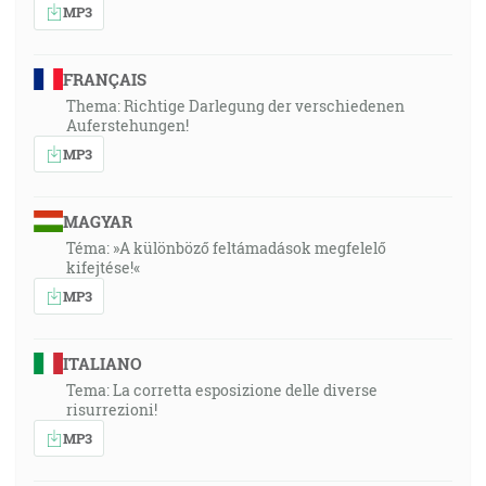
MP3
FRANÇAIS
Thema: Richtige Darlegung der verschiedenen
Auferstehungen!
MP3
MAGYAR
Téma: »A különböző feltámadások megfelelő
kifejtése!«
MP3
ITALIANO
Tema: La corretta esposizione delle diverse
risurrezioni!
MP3