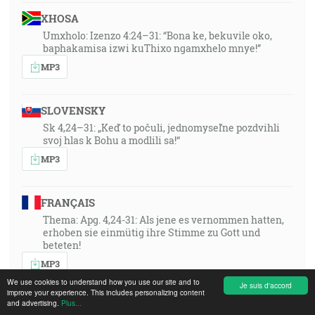
XHOSA
Umxholo: Izenzo 4:24–31: “Bona ke, bekuvile oko,
baphakamisa izwi kuThixo ngamxhelo mnye!”
MP3
SLOVENSKY
Sk 4,24–31: „Keď to počuli, jednomyseľne pozdvihli
svoj hlas k Bohu a modlili sa!“
MP3
FRANÇAIS
Thema: Apg. 4,24-31: Als jene es vernommen hatten,
erhoben sie einmütig ihre Stimme zu Gott und
beteten!
MP3
We use cookies to understand how you use our site and to
Je suis d'accord
improve your experience. This includes personalizing content
and advertising.
Plus...
POLSKI