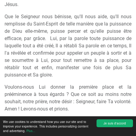
Jésus.
Que le Seigneur nous bénisse, qu'Il nous aide, qu'Il nous
remplisse du Saint-Esprit de telle manière que la puissance
de Dieu elle-même, puisse percer et qu'elle puisse être
efficace, par grâce.
Lui, par la parole toute puissance de
laquelle tout a été créé, Il a rétabli Sa parole en ce temps, Il
l'a révélée et confirmée pour appeler un peuple à sortir et à
se soumettre à Lui, pour tout remettre à sa place, pour
rétablir tout et enfin, manifester une fois de plus Sa
puissance et Sa gloire.
Voulons-nous Lui donner la première place et la
prééminence à tous égards ? Que ce soit au moins notre
souhait, notre prière, notre désir : Seigneur, faire Ta volonté.
Amen ! Levons-nous et prions.
Père céleste, ensemble, nous venons devant Ta sainte face.
We use cookies to understand how you use our site and to
Je suis d'accord
improve your experience. This includes personalizing content
Tu connais chacun d'entre nous, Tu sais ce qui se passe en
and advertising.
Plus...
nous, Tu sais que nous voulons Te servir, que nous voulons