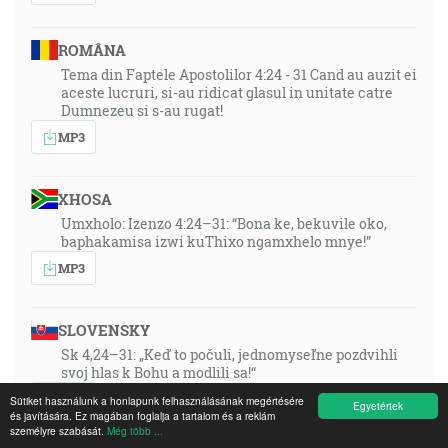
ROMÂNA
Tema din Faptele Apostolilor 4:24 - 31 Cand au auzit ei
aceste lucruri, si-au ridicat glasul in unitate catre
Dumnezeu si s-au rugat!
MP3
XHOSA
Umxholo: Izenzo 4:24–31: “Bona ke, bekuvile oko,
baphakamisa izwi kuThixo ngamxhelo mnye!”
MP3
SLOVENSKY
Sk 4,24–31: „Keď to počuli, jednomyseľne pozdvihli
svoj hlas k Bohu a modlili sa!“
MP3
Sütiket használunk a honlapunk felhasználásának megértésére
Egyetértek
és javítására. Ez magában foglalja a tartalom és a reklám
személyre szabását.
Még több ...