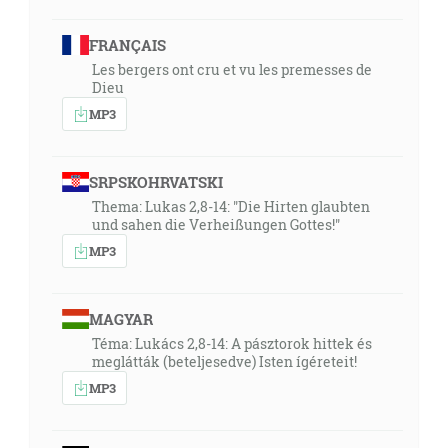
FRANÇAIS
Les bergers ont cru et vu les premesses de
Dieu
MP3
SRPSKOHRVATSKI
Thema: Lukas 2,8-14: "Die Hirten glaubten
und sahen die Verheißungen Gottes!"
MP3
MAGYAR
Téma: Lukács 2,8-14: A pásztorok hittek és
meglátták (beteljesedve) Isten ígéreteit!
MP3