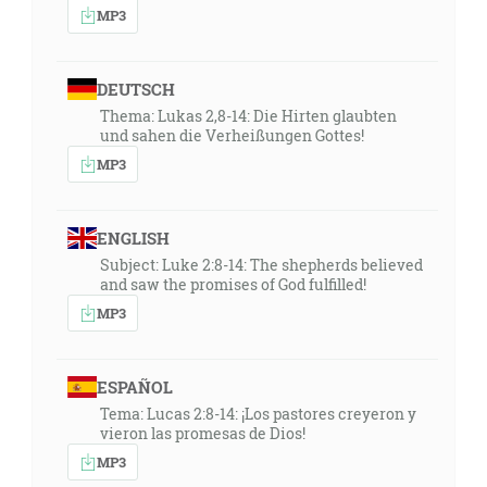
MP3
DEUTSCH
Thema: Lukas 2,8-14: Die Hirten glaubten
und sahen die Verheißungen Gottes!
MP3
ENGLISH
Subject: Luke 2:8-14: The shepherds believed
and saw the promises of God fulfilled!
MP3
ESPAÑOL
Tema: Lucas 2:8-14: ¡Los pastores creyeron y
vieron las promesas de Dios!
MP3