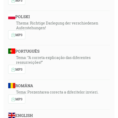
MP3
POLSKI
Thema: Richtige Darlegung der verschiedenen
Auferstehungen!
MP3
PORTUGUÊS
Tema: “A correta explicação das diferentes
ressurreições!”
MP3
ROMÂNA
Tema: Prezentarea corecta a diferitelor invieri.
MP3
ENGLISH