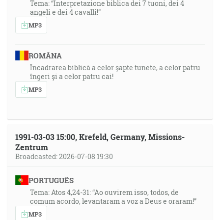
Tema: “Interpretazione biblica dei 7 tuoni, dei 4
angeli e dei 4 cavalli!”
MP3
ROMÂNA
Încadrarea biblică a celor șapte tunete, a celor patru
îngeri și a celor patru cai!
MP3
1991-03-03 15:00, Krefeld, Germany, Missions-
Zentrum
Broadcasted: 2026-07-08 19:30
PORTUGUÊS
Tema: Atos 4,24-31: “Ao ouvirem isso, todos, de
comum acordo, levantaram a voz a Deus e oraram!”
MP3