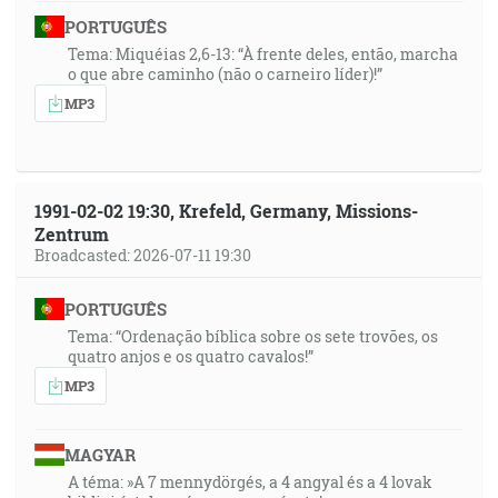
PORTUGUÊS
Tema: Miquéias 2,6-13: “À frente deles, então, marcha
o que abre caminho (não o carneiro líder)!”
MP3
1991-02-02 19:30, Krefeld, Germany, Missions-
Zentrum
Broadcasted: 2026-07-11 19:30
PORTUGUÊS
Tema: “Ordenação bíblica sobre os sete trovões, os
quatro anjos e os quatro cavalos!”
MP3
MAGYAR
A téma: »A 7 mennydörgés, a 4 angyal és a 4 lovak