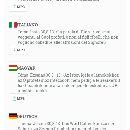
MP3
ITALIANO
Tema: Isaia 30,8-13: «La parola di Dio si rivolse ai
veggenti, ai Suoi profeti, e non ai figli ribelli che non
vogliono obbedire alle istruzioni del Signore!»
MP3
MAGYAR
Téma: Ézsaiás 30:8–13: »Az Isten Igéje a látnokokhoz,
az Ő prófétáihoz intéződött, nem pedig a félresikerült
fiakhoz, akik nem akarnak engedelmeskedni az ÚR
utasításainak!«
MP3
DEUTSCH
Thema: Jesaia 30,8-13: Das Wort Gottes kam zu den
Sehern, zu Seinen Propheten und nicht zu den