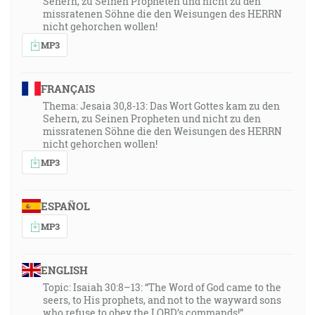
Sehern, zu Seinen Propheten und nicht zu den
missratenen Söhne die den Weisungen des HERRN
nicht gehorchen wollen!
MP3
FRANÇAIS
Thema: Jesaia 30,8-13: Das Wort Gottes kam zu den
Sehern, zu Seinen Propheten und nicht zu den
missratenen Söhne die den Weisungen des HERRN
nicht gehorchen wollen!
MP3
ESPAÑOL
MP3
ENGLISH
Topic: Isaiah 30:8–13: “The Word of God came to the
seers, to His prophets, and not to the wayward sons
who refuse to obey the LORD’s commands!”