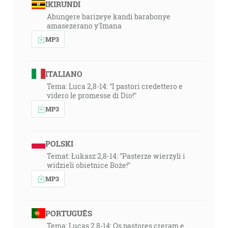
IKIRUNDI
Abungere barizeye kandi barabonye
amasezerano y'Imana
MP3
ITALIANO
Tema: Luca 2,8-14: "I pastori credettero e
videro le promesse di Dio!"
MP3
POLSKI
Temat: Łukasz 2,8-14: "Pasterze wierzyli i
widzieli obietnice Boże!"
MP3
PORTUGUÊS
Tema: Lucas 2.8-14: Os pastores creram e