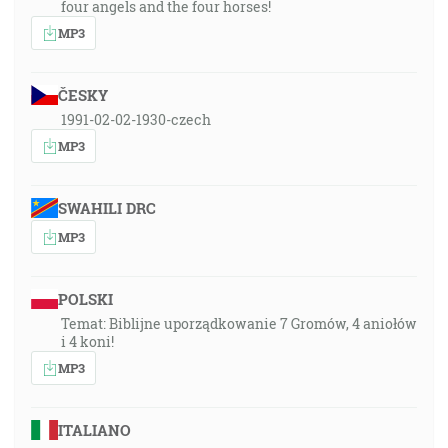
four angels and the four horses!
MP3
ČESKY
1991-02-02-1930-czech
MP3
SWAHILI DRC
MP3
POLSKI
Temat: Biblijne uporządkowanie 7 Gromów, 4 aniołów
i 4 koni!
MP3
ITALIANO