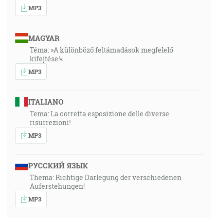
MP3
MAGYAR
Téma: »A különböző feltámadások megfelelő
kifejtése!«
MP3
ITALIANO
Tema: La corretta esposizione delle diverse
risurrezioni!
MP3
РУССКИЙ ЯЗЫК
Thema: Richtige Darlegung der verschiedenen
Auferstehungen!
MP3