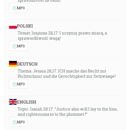
spravodlivosť za váhu!“
MP3
POLSKI
Temat: Izajasza 28,17: I uczynię prawo miarą, a
sprawiedliwość wagą!
MP3
DEUTSCH
Thema: Jesaia 28,17: ICH mache das Recht zur
Richtschnur und die Gerechtigkeit zur Setzwaage!
MP3
ENGLISH
Topic: Isaiah 28:17: “Justice also will I lay to the line,
and righteousness to the plummet.!”
MP3