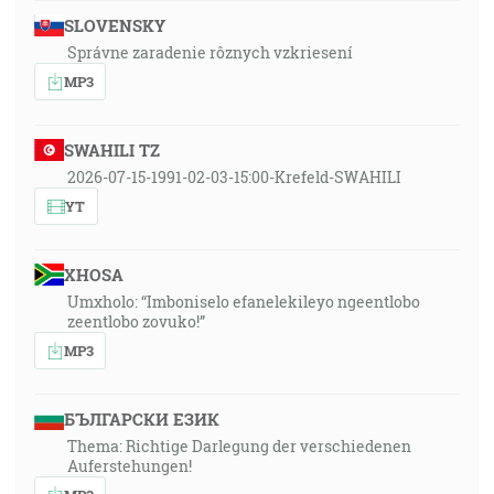
SLOVENSKY
Správne zaradenie rôznych vzkriesení
MP3
SWAHILI TZ
2026-07-15-1991-02-03-15:00-Krefeld-SWAHILI
YT
XHOSA
Umxholo: “Imboniselo efanelekileyo ngeentlobo
zeentlobo zovuko!”
MP3
БЪЛГАРСКИ ЕЗИК
Thema: Richtige Darlegung der verschiedenen
Auferstehungen!