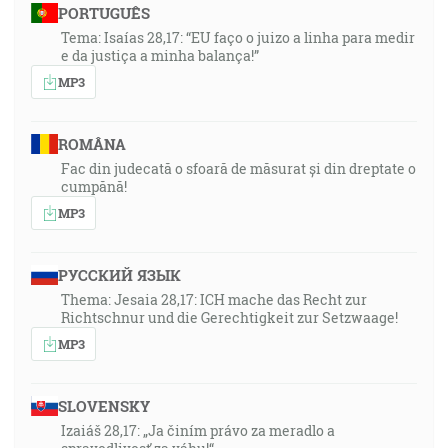
PORTUGUÊS
Tema: Isaías 28,17: “EU faço o juizo a linha para medir
e da justiça a minha balança!”
MP3
ROMÂNA
Fac din judecată o sfoară de măsurat și din dreptate o
cumpănă!
MP3
РУССКИЙ ЯЗЫК
Thema: Jesaia 28,17: ICH mache das Recht zur
Richtschnur und die Gerechtigkeit zur Setzwaage!
MP3
SLOVENSKY
Izaiáš 28,17: „Ja činím právo za meradlo a