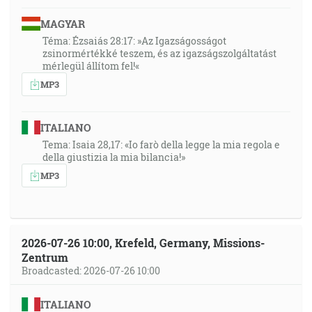
MAGYAR
Téma: Ézsaiás 28:17: »Az Igazságosságot
zsinormértékké teszem, és az igazságszolgáltatást
mérlegül állítom fel!«
MP3
ITALIANO
Tema: Isaia 28,17: «Io farò della legge la mia regola e
della giustizia la mia bilancia!»
MP3
2026-07-26 10:00, Krefeld, Germany, Missions-
Zentrum
Broadcasted: 2026-07-26 10:00
ITALIANO