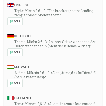
ENGLISH
Topic: Micah 2:6–13: “The breaker (not the leading
ram) is come up before them!”
MP3
DEUTSCH
Thema: Micha 2,6-13: An ihrer Spitze zieht dann der
Durchbrecher dahin (nicht der leitende Widder)!
MP3
MAGYAR
A téma: Mikeás 2:6–13: »Élen jár majd az hullámtörő
(nem a vezető kos)«!
MP3
ITALIANO
Tema: Michea 2,6-13: «Allora, in testa a loro marcerà