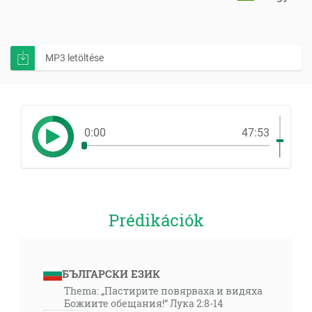
MP3 letöltése
0:00
47:53
Prédikációk
БЪЛГАРСКИ ЕЗИК
Thema: „Пастирите повярваха и видяха
Божиите обещания!“ Лука 2:8-14