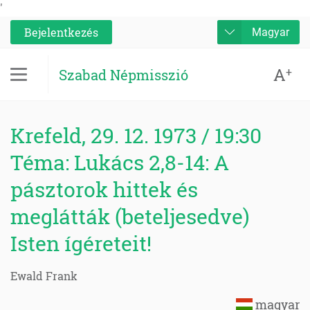
'
Bejelentkezés
Magyar
A
+
Szabad Népmisszió
Krefeld, 29. 12. 1973 / 19:30
Téma: Lukács 2,8-14: A
pásztorok hittek és
meglátták (beteljesedve)
Isten ígéreteit!
Ewald Frank
magyar