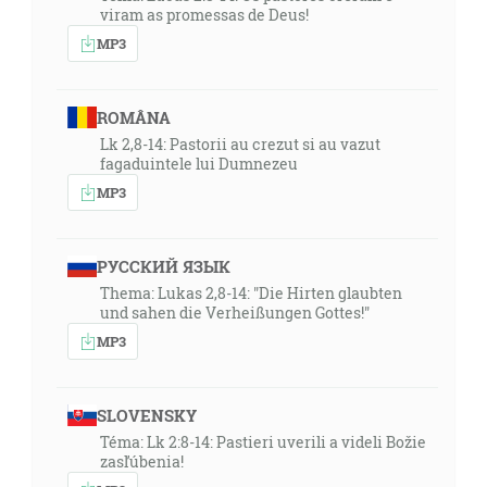
viram as promessas de Deus!
MP3
ROMÂNA
Lk 2,8-14: Pastorii au crezut si au vazut
fagaduintele lui Dumnezeu
MP3
РУССКИЙ ЯЗЫК
Thema: Lukas 2,8-14: "Die Hirten glaubten
und sahen die Verheißungen Gottes!"
MP3
SLOVENSKY
Téma: Lk 2:8-14: Pastieri uverili a videli Božie
zasľúbenia!