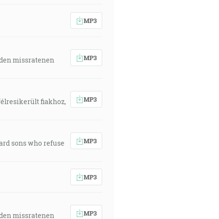
MP3
MP3
 den missratenen
MP3
élresikerült fiakhoz,
MP3
ward sons who refuse
MP3
MP3
 den missratenen