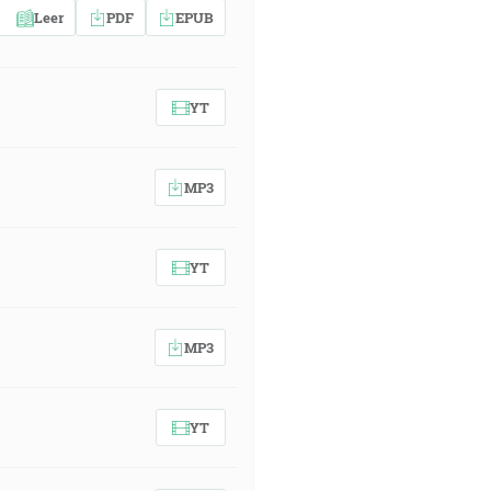
Leer
PDF
EPUB
YT
MP3
YT
MP3
YT