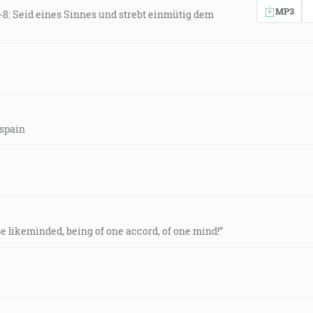
MP3
1-8: Seid eines Sinnes und strebt einmütig dem
-spain
“Be likeminded, being of one accord, of one mind!”