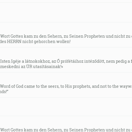
s Wort Gottes kam zu den Sehern, zu Seinen Propheten und nicht zu
des HERRN nicht gehorchen wollen!
Isten Igéje a látnokokhoz, az Ő prófétáihoz intéződött, nem pedig a f
meskedni az ÚR utasításainak!«
e Word of God came to the seers, to His prophets, and not to the way
ds!”
s Wort Gottes kam zu den Sehern, zu Seinen Propheten und nicht zu