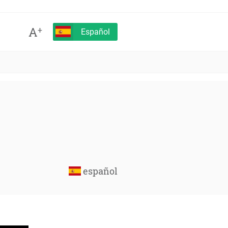
A
+
Español
español