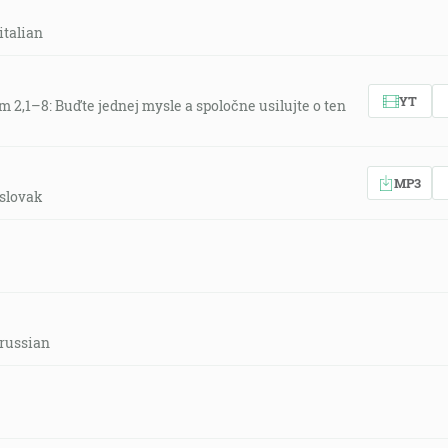
italian
YT
m 2,1–8: Buďte jednej mysle a spoločne usilujte o ten
MP3
-slovak
-russian