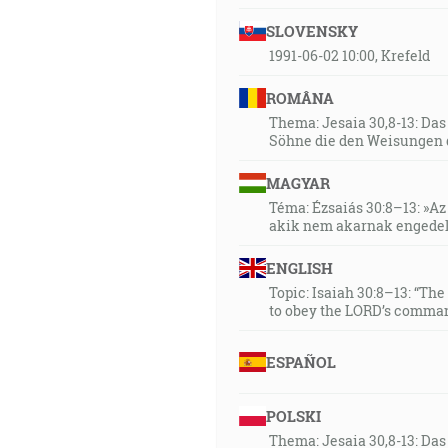
SLOVENSKY
1991-06-02 10:00, Krefeld
ROMÂNA
Thema: Jesaia 30,8-13: Da
Söhne die den Weisungen 
MAGYAR
Téma: Ézsaiás 30:8–13: »Az 
akik nem akarnak engedel
ENGLISH
Topic: Isaiah 30:8–13: “Th
to obey the LORD’s comman
ESPAÑOL
POLSKI
Thema: Jesaia 30,8-13: Da