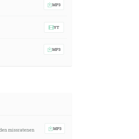
MP3
YT
MP3
MP3
 den missratenen