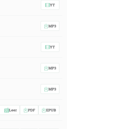
YT
MP3
YT
MP3
MP3
Leer
PDF
EPUB