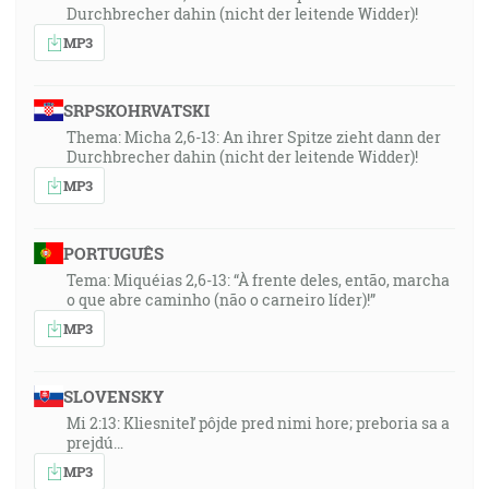
Durchbrecher dahin (nicht der leitende Widder)!
MP3
SRPSKOHRVATSKI
Thema: Micha 2,6-13: An ihrer Spitze zieht dann der
Durchbrecher dahin (nicht der leitende Widder)!
MP3
PORTUGUÊS
Tema: Miquéias 2,6-13: “À frente deles, então, marcha
o que abre caminho (não o carneiro líder)!”
MP3
SLOVENSKY
Mi 2:13: Kliesniteľ pôjde pred nimi hore; preboria sa a
prejdú…
MP3