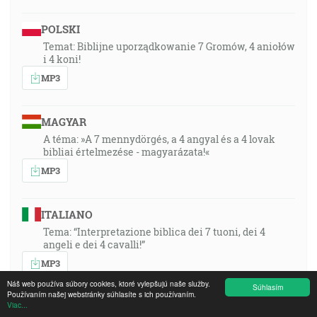
POLSKI
Temat: Biblijne uporządkowanie 7 Gromów, 4 aniołów
i 4 koni!
MP3
MAGYAR
A téma: »A 7 mennydörgés, a 4 angyal és a 4 lovak
bibliai értelmezése - magyarázata!«
MP3
ITALIANO
Tema: “Interpretazione biblica dei 7 tuoni, dei 4
angeli e dei 4 cavalli!”
MP3
Náš web používa súbory cookies, ktoré vylepšujú naše služby.
Súhlasím
Používaním našej webstránky súhlasíte s ich používaním.
Viac...
ENGLISH