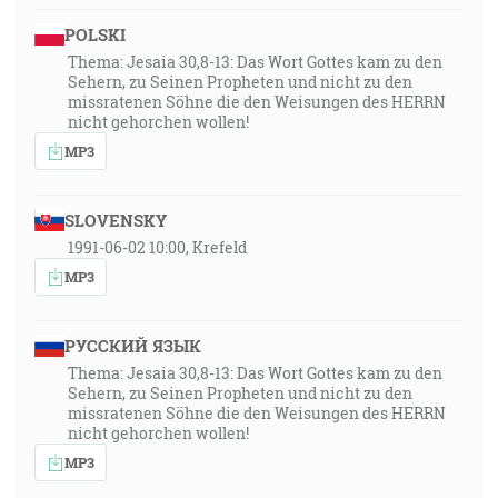
POLSKI
39:28
Thema: Jesaia 30,8-13: Das Wort Gottes kam zu den
Lebo sme neišli za chytrácky vymyslenými bájkami,
Sehern, zu Seinen Propheten und nicht zu den
missratenen Söhne die den Weisungen des HERRN
keď sme vám oznámili moc a príchod nášho Pána
nicht gehorchen wollen!
Ježiša Krista, ale jako takí, ktorí sme boli očitými
MP3
svedkami jeho veličenstva. [2Pt 1:16]
39:35
SLOVENSKY
Nebo a zem pominú, ale moje slová nikdy nepominú.
1991-06-02 10:00, Krefeld
[Lk 21:33]
MP3
39:43
Odvtedy začal Ježiš hlásať a hovoriť: Čiňte pokánie!
РУССКИЙ ЯЗЫК
Lebo sa priblížilo nebeské kráľovstvo. [Mt 4:17]
Thema: Jesaia 30,8-13: Das Wort Gottes kam zu den
Sehern, zu Seinen Propheten und nicht zu den
missratenen Söhne die den Weisungen des HERRN
40:36
nicht gehorchen wollen!
A keď sa už doplňoval päťdesiaty deň po Veľkej noci,
MP3
totiž deň Letníc, boli všetci jednomyseľne spolu. [Sk