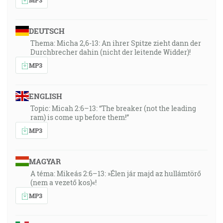
DEUTSCH
Thema: Micha 2,6-13: An ihrer Spitze zieht dann der
Durchbrecher dahin (nicht der leitende Widder)!
MP3
ENGLISH
Topic: Micah 2:6–13: “The breaker (not the leading
ram) is come up before them!”
MP3
MAGYAR
A téma: Mikeás 2:6–13: »Élen jár majd az hullámtörő
(nem a vezető kos)«!
MP3