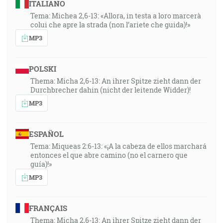
ITALIANO
Tema: Michea 2,6-13: «Allora, in testa a loro marcerà
colui che apre la strada (non l’ariete che guida)!»
MP3
POLSKI
Thema: Micha 2,6-13: An ihrer Spitze zieht dann der
Durchbrecher dahin (nicht der leitende Widder)!
MP3
ESPAÑOL
Tema: Miqueas 2:6-13: «¡A la cabeza de ellos marchará
entonces el que abre camino (no el carnero que
guía)!»
MP3
FRANÇAIS
Thema: Micha 2,6-13: An ihrer Spitze zieht dann der