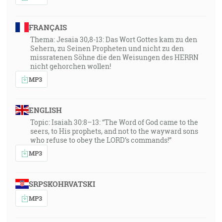
A pýtali sa ho aj vojaci a hovorili: A my čo budeme
robiť? A povedal im: Nikoho nezastrašujte a tak
nezdierajte ani nerobte ničoho podvodne a majte dosť
FRANÇAIS
na svojom plate. [Lk 3:14]
Thema: Jesaia 30,8-13: Das Wort Gottes kam zu den
Sehern, zu Seinen Propheten und nicht zu den
missratenen Söhne die den Weisungen des HERRN
33:25
nicht gehorchen wollen!
… za najvyššieho kňaza Annáša a Kaifáša stalo sa
MP3
slovo Božie k Jánovi, synovi Zachariášovmu, na púšti.
[Lk 3:2]
ENGLISH
35:44
Topic: Isaiah 30:8–13: “The Word of God came to the
seers, to His prophets, and not to the wayward sons
Odpovedali a riekli mu: Naším otcom je Abrahám. Na
who refuse to obey the LORD’s commands!”
to im povedal Ježiš: Keby ste boli deťmi
MP3
Abrahámovými, robili by ste skutky Abrahámove; [Jn
8:39]
SRPSKOHRVATSKI
35:54
MP3
… a nedomnievajte sa, že môžete v sebe hovoriť: Veď
otca máme Abraháma! Lebo vám hovorím, že Bôh