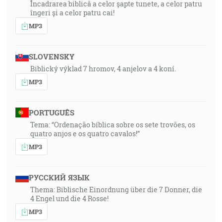
Încadrarea biblică a celor șapte tunete, a celor patru
îngeri și a celor patru cai!
MP3
SLOVENSKY
Biblický výklad 7 hromov, 4 anjelov a 4 koní.
MP3
PORTUGUÊS
Tema: “Ordenação bíblica sobre os sete trovões, os
quatro anjos e os quatro cavalos!”
MP3
РУССКИЙ ЯЗЫК
Thema: Biblische Einordnung über die 7 Donner, die
4 Engel und die 4 Rosse!
MP3