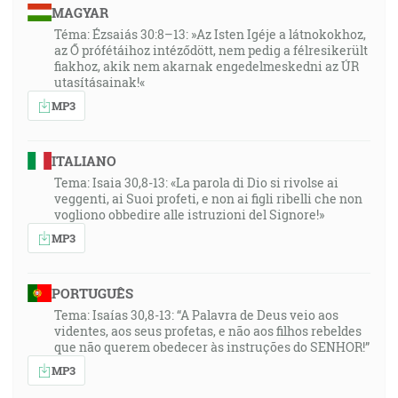
MAGYAR
môže z týchto kameňov vzbudiť Abrahámovi deti. [Mt
3:9]
Téma: Ézsaiás 30:8–13: »Az Isten Igéje a látnokokhoz,
az Ő prófétáihoz intéződött, nem pedig a félresikerült
fiakhoz, akik nem akarnak engedelmeskedni az ÚR
36:12
utasításainak!«
A on odpovedal a vravel im: Kto má dvoje sukieň,
MP3
nech udelí tomu, kto nemá, a ten, kto má jedlá, nech
činí podobne! A prišli aj colní dať sa pokrstiť a
ITALIANO
povedali mu: Učiteľu, čo budeme robiť? A on im
Tema: Isaia 30,8-13: «La parola di Dio si rivolse ai
povedal: Nič viacej nevyberajte nad to, čo vám je
veggenti, ai Suoi profeti, e non ai figli ribelli che non
nariadené! A pýtali sa ho aj vojaci a hovorili: A my čo
vogliono obbedire alle istruzioni del Signore!»
budeme robiť? A povedal im: Nikoho nezastrašujte a
MP3
tak nezdierajte ani nerobte ničoho podvodne a majte
dosť na svojom plate. [Lk 3:11-14]
PORTUGUÊS
38:40
Tema: Isaías 30,8-13: “A Palavra de Deus veio aos
videntes, aos seus profetas, e não aos filhos rebeldes
… za najvyššieho kňaza Annáša a Kaifáša stalo sa
que não querem obedecer às instruções do SENHOR!”
slovo Božie k Jánovi, synovi Zachariášovmu, na púšti.
MP3
A pochodil po celom okolí Jordánskom kážuc krst
pokánia na odpustenie hriechov, [Lk 3:2-3]