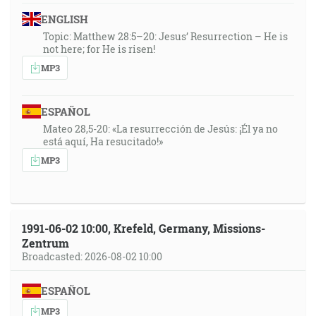
čas je blízko. [Zj 1:3]
ENGLISH
Topic: Matthew 28:5–20: Jesus’ Resurrection – He is
not here; for He is risen!
30:04
Hlas volajúceho na púšti: Upravte cestu Hospodinovu,
MP3
urovnajte na pustine hradskú nášmu Bohu! [Iz 40:3]
ESPAÑOL
30:47
Mateo 28,5-20: «La resurrección de Jesús: ¡Él ya no
… Písmo nemožno zrušiť … [Jn 10:35]
está aquí, Ha resucitado!»
MP3
31:19
V tých dňoch prišiel Ján Krstiteľ a kázal na Judskej
púšti a hovoril: Čiňte pokánie! Lebo sa priblížilo
nebeské kráľovstvo. Lebo toto je ten predpovedaný
1991-06-02 10:00, Krefeld, Germany, Missions-
skrze proroka Izaiáša, ktorý povedal: Hlas volajúceho
Zentrum
na púšti: Prihotovte cestu Pánovu, čiňte priame jeho
Broadcasted: 2026-08-02 10:00
chodníky! [Mt 3:1-3]
ESPAÑOL
33:01
MP3