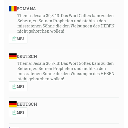
2:1]
ROMÂNA
41:32
Thema: Jesaia 30,8-13: Das Wort Gottes kam zu den
Sehern, zu Seinen Propheten und nicht zu den
Hľa, ja vám pošlem proroka Eliáša, prv ako prijde deň
missratenen Söhne die den Weisungen des HERRN
Hospodinov, veľký a strašný. [Mal 4:5]
nicht gehorchen wollen!
MP3
41:44
A potom, keď bol Ján vydaný, prišiel Ježiš do Galilee
DEUTSCH
kážuc evanjelium kráľovstva Božieho a hovoril:
Thema: Jesaia 30,8-13: Das Wort Gottes kam zu den
Naplnil sa čas, a priblížilo sa kráľovstvo Božie. Čiňte
Sehern, zu Seinen Propheten und nicht zu den
pokánie a verte evanjelium! [Mk 1:14-15]
missratenen Söhne die den Weisungen des HERRN
nicht gehorchen wollen!
42:48
MP3
Kto verí vo mňa, jako hovorí Písmo, rieky živej vody
potečú z jeho vnútra. [Jn 7:38]
DEUTSCH
44:58
MP3
Hľa, panna počne a porodí syna, a nazovú jeho meno
Immanuel, čo je preložené: S nami Bôh. [Mt 1:23]