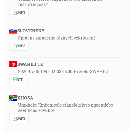
ressurreições!”
MP3
SLOVENSKY
Správne zaradenie rôznych vzkriesení
MP3
SWAHILI TZ
2026-07-15-1991-02-03-15:00-Krefeld-SWAHILI
YT
XHOSA
Umxholo: “Imboniselo efanelekileyo ngeentlobo
zeentlobo zovuko!”
MP3