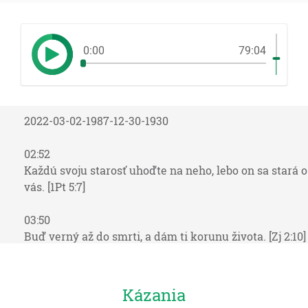
0:00
79:04
2022-03-02-1987-12-30-1930
02:52
Každú svoju starosť uhoďte na neho, lebo on sa stará o
vás. [1Pt 5:7]
03:50
Buď verný až do smrti, a dám ti korunu života. [Zj 2:10]
03:53
Blahoslavený muž, ktorý znáša pokušenia, lebo keď
Kázania
bude zkúsený a dokáže sa, dostane korunu života,