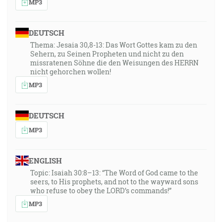
MP3
DEUTSCH
Thema: Jesaia 30,8-13: Das Wort Gottes kam zu den
Sehern, zu Seinen Propheten und nicht zu den
missratenen Söhne die den Weisungen des HERRN
nicht gehorchen wollen!
MP3
DEUTSCH
MP3
ENGLISH
Topic: Isaiah 30:8–13: “The Word of God came to the
seers, to His prophets, and not to the wayward sons
who refuse to obey the LORD’s commands!”
MP3