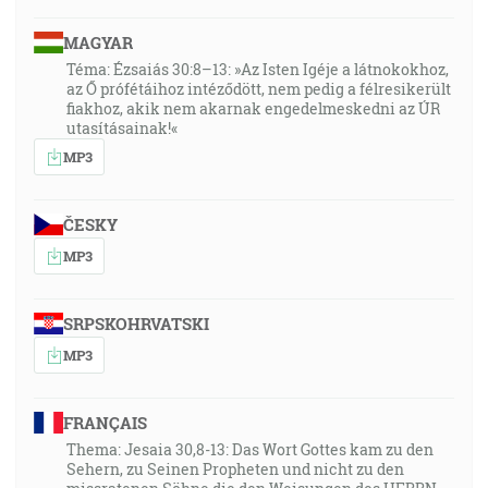
MAGYAR
Téma: Ézsaiás 30:8–13: »Az Isten Igéje a látnokokhoz,
az Ő prófétáihoz intéződött, nem pedig a félresikerült
fiakhoz, akik nem akarnak engedelmeskedni az ÚR
utasításainak!«
MP3
ČESKY
MP3
SRPSKOHRVATSKI
MP3
FRANÇAIS
Thema: Jesaia 30,8-13: Das Wort Gottes kam zu den
Sehern, zu Seinen Propheten und nicht zu den