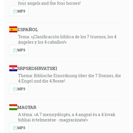
four angels and the four horses!
MP3
ESPAÑOL
Tema: «¡Clasificación bíblica de los 7 truenos, los 4
ángeles y los 4 caballos!»
MP3
SRPSKOHRVATSKI
Thema: Biblische Einordnung über die 7 Donner, die
4 Engel und die 4 Rosse!
MP3
MAGYAR
A téma: »A 7 mennydörgés, a 4 angyal és a 4 lovak
bibliai értelmezése - magyarázata!«
MP3