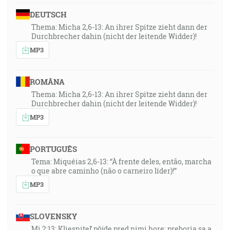
DEUTSCH
Thema: Micha 2,6-13: An ihrer Spitze zieht dann der
Durchbrecher dahin (nicht der leitende Widder)!
MP3
ROMÂNA
Thema: Micha 2,6-13: An ihrer Spitze zieht dann der
Durchbrecher dahin (nicht der leitende Widder)!
MP3
PORTUGUÊS
Tema: Miquéias 2,6-13: “À frente deles, então, marcha
o que abre caminho (não o carneiro líder)!”
MP3
SLOVENSKY
Mi 2:13: Kliesniteľ pôjde pred nimi hore; preboria sa a