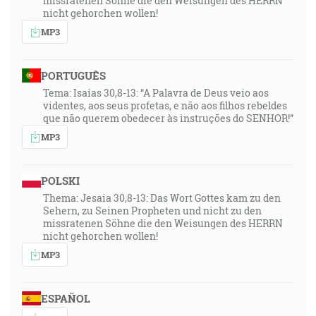
missratenen Söhne die den Weisungen des HERRN
nicht gehorchen wollen!
MP3
PORTUGUÊS
Tema: Isaías 30,8-13: “A Palavra de Deus veio aos
videntes, aos seus profetas, e não aos filhos rebeldes
que não querem obedecer às instruções do SENHOR!”
MP3
POLSKI
Thema: Jesaia 30,8-13: Das Wort Gottes kam zu den
Sehern, zu Seinen Propheten und nicht zu den
missratenen Söhne die den Weisungen des HERRN
nicht gehorchen wollen!
MP3
ESPAÑOL