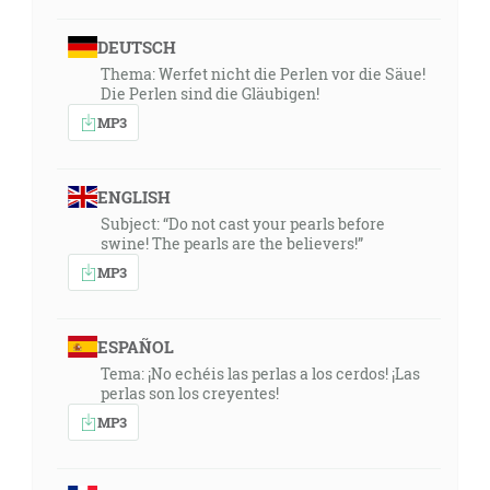
DEUTSCH
Thema: Werfet nicht die Perlen vor die Säue!
Die Perlen sind die Gläubigen!
MP3
ENGLISH
Subject: “Do not cast your pearls before
swine! The pearls are the believers!”
MP3
ESPAÑOL
Tema: ¡No echéis las perlas a los cerdos! ¡Las
perlas son los creyentes!
MP3