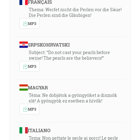
FRANÇAIS
Thema: Werfet nicht die Perlen vor die Säue!
Die Perlen sind die Gläubigen!
MP3
SRPSKOHRVATSKI
Subject: “Do not cast your pearls before
swine! The pearls are the believers!”
MP3
MAGYAR
Téma: Ne dobjátok a gyöngyöket a disznók
elé! A gyöngyök ez esetben a hívők!
MP3
ITALIANO
Tema: Non gettate le perle ai porci! Le perle