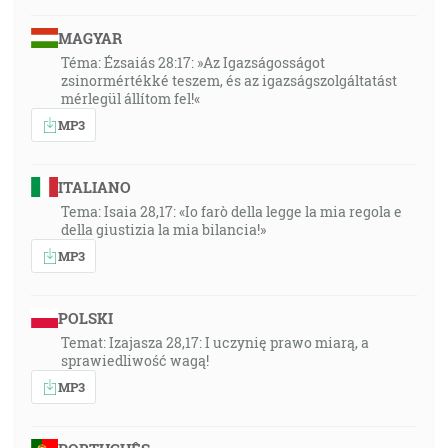
MAGYAR
Téma: Ézsaiás 28:17: »Az Igazságosságot
zsinormértékké teszem, és az igazságszolgáltatást
mérlegül állítom fel!«
MP3
ITALIANO
Tema: Isaia 28,17: «Io farò della legge la mia regola e
della giustizia la mia bilancia!»
MP3
POLSKI
Temat: Izajasza 28,17: I uczynię prawo miarą, a
sprawiedliwość wagą!
MP3