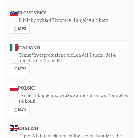
SLOVENSKY
Biblický výklad 7 hromov, 4 anjelov a 4 koní.
MP3
ITALIANO
Tema: “Interpretazione biblica dei 7 tuoni, dei 4
angeli e dei 4 cavalli!”
MP3
POLSKI
Temat: Biblijne uporządkowanie 7 Gromów, 4 aniołów
i 4 koni!
MP3
ENGLISH
Topic: A biblical placing of the seven thunders, the