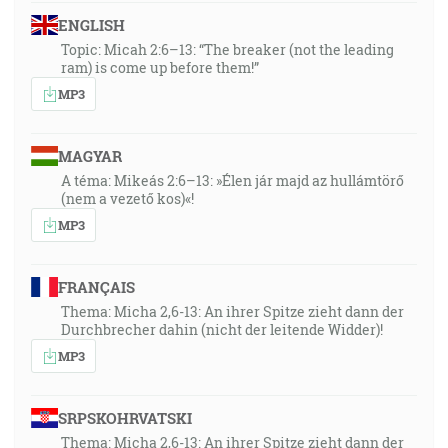
ENGLISH
Topic: Micah 2:6–13: “The breaker (not the leading
ram) is come up before them!”
MP3
MAGYAR
A téma: Mikeás 2:6–13: »Élen jár majd az hullámtörő
(nem a vezető kos)«!
MP3
FRANÇAIS
Thema: Micha 2,6-13: An ihrer Spitze zieht dann der
Durchbrecher dahin (nicht der leitende Widder)!
MP3
SRPSKOHRVATSKI
Thema: Micha 2,6-13: An ihrer Spitze zieht dann der