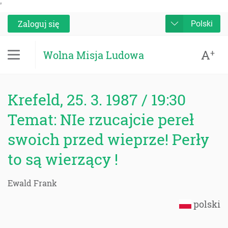
'
Zaloguj się
Polski
A
+
Wolna Misja Ludowa
Krefeld, 25. 3. 1987 / 19:30
Temat: NIe rzucajcie pereł
swoich przed wieprze! Perły
to są wierzący !
Ewald Frank
polski