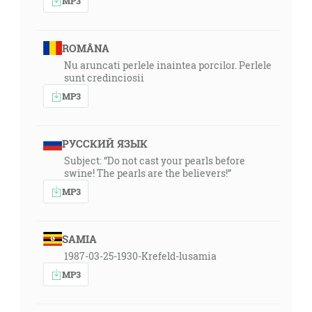
MP3
ROMÂNA
Nu aruncati perlele inaintea porcilor. Perlele
sunt credinciosii
MP3
РУССКИЙ ЯЗЫК
Subject: “Do not cast your pearls before
swine! The pearls are the believers!”
MP3
SAMIA
1987-03-25-1930-Krefeld-lusamia
MP3