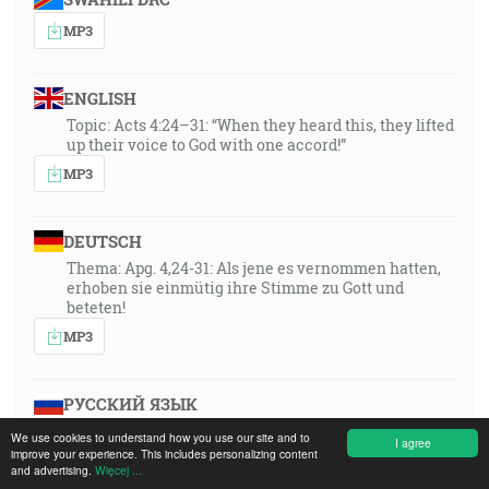
MP3
ENGLISH
Topic: Acts 4:24–31: “When they heard this, they lifted
up their voice to God with one accord!”
MP3
DEUTSCH
Thema: Apg. 4,24-31: Als jene es vernommen hatten,
erhoben sie einmütig ihre Stimme zu Gott und
beteten!
MP3
РУССКИЙ ЯЗЫК
Thema: Apg. 4,24-31: Als jene es vernommen hatten,
We use cookies to understand how you use our site and to
I agree
erhoben sie einmütig ihre Stimme zu Gott und
improve your experience. This includes personalizing content
beteten!
and advertising.
Więcej ...