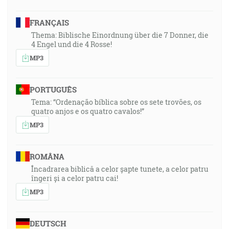
FRANÇAIS
Thema: Biblische Einordnung über die 7 Donner, die
4 Engel und die 4 Rosse!
MP3
PORTUGUÊS
Tema: “Ordenação bíblica sobre os sete trovões, os
quatro anjos e os quatro cavalos!”
MP3
ROMÂNA
Încadrarea biblică a celor șapte tunete, a celor patru
îngeri și a celor patru cai!
MP3
DEUTSCH