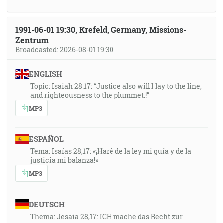
1991-06-01 19:30, Krefeld, Germany, Missions-
Zentrum
Broadcasted: 2026-08-01 19:30
ENGLISH
Topic: Isaiah 28:17: “Justice also will I lay to the line,
and righteousness to the plummet.!”
MP3
ESPAÑOL
Tema: Isaías 28,17: «¡Haré de la ley mi guía y de la
justicia mi balanza!»
MP3
DEUTSCH
Thema: Jesaia 28,17: ICH mache das Recht zur