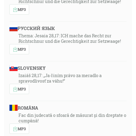
Richtschnur und die Gerechtigkeit zur Setzwaage!
MP3
РУССКИЙ ЯЗЫК
Thema: Jesaia 28,17: ICH mache das Recht zur
Richtschnur und die Gerechtigkeit zur Setzwaage!
MP3
SLOVENSKY
Izaiáš 28,17: „Ja činím právo za meradlo a
spravodlivosť za váhu!“
MP3
ROMÂNA
Fac din judecată o sfoară de măsurat și din dreptate o
cumpănă!
MP3