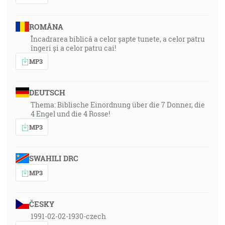
ROMÂNA
Încadrarea biblică a celor șapte tunete, a celor patru
îngeri și a celor patru cai!
MP3
DEUTSCH
Thema: Biblische Einordnung über die 7 Donner, die
4 Engel und die 4 Rosse!
MP3
SWAHILI DRC
MP3
ČESKY
1991-02-02-1930-czech