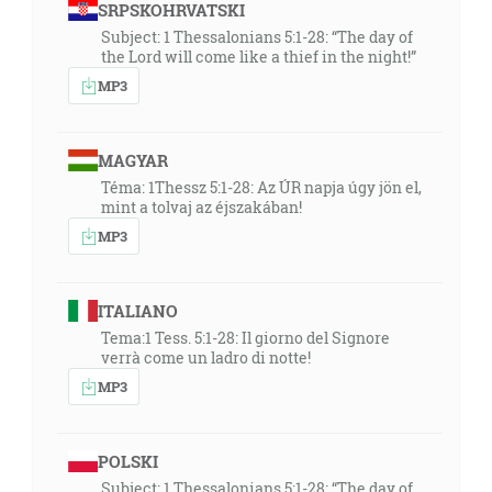
SRPSKOHRVATSKI
Subject: 1 Thessalonians 5:1-28: “The day of
the Lord will come like a thief in the night!”
MP3
MAGYAR
Téma: 1Thessz 5:1-28: Az ÚR napja úgy jön el,
mint a tolvaj az éjszakában!
MP3
ITALIANO
Tema:1 Tess. 5:1-28: Il giorno del Signore
verrà come un ladro di notte!
MP3
POLSKI
Subject: 1 Thessalonians 5:1-28: “The day of