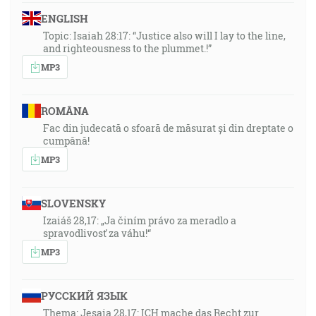
ENGLISH
Topic: Isaiah 28:17: “Justice also will I lay to the line,
and righteousness to the plummet.!”
MP3
ROMÂNA
Fac din judecată o sfoară de măsurat și din dreptate o
cumpănă!
MP3
SLOVENSKY
Izaiáš 28,17: „Ja činím právo za meradlo a
spravodlivosť za váhu!“
MP3
РУССКИЙ ЯЗЫК
Thema: Jesaia 28,17: ICH mache das Recht zur