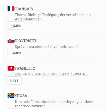
FRANÇAIS
Thema: Richtige Darlegung der verschiedenen
Auferstehungen!
MP3
SLOVENSKY
Správne zaradenie rôznych vzkriesení
MP3
SWAHILI TZ
2026-07-15-1991-02-03-15:00-Krefeld-SWAHILI
YT
XHOSA
Umxholo: “Imboniselo efanelekileyo ngeentlobo
zeentlobo zovuko!”