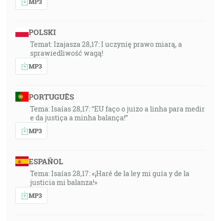
MP3
POLSKI
Temat: Izajasza 28,17: I uczynię prawo miarą, a
sprawiedliwość wagą!
MP3
PORTUGUÊS
Tema: Isaías 28,17: “EU faço o juizo a linha para medir
e da justiça a minha balança!”
MP3
ESPAÑOL
Tema: Isaías 28,17: «¡Haré de la ley mi guía y de la
justicia mi balanza!»
MP3