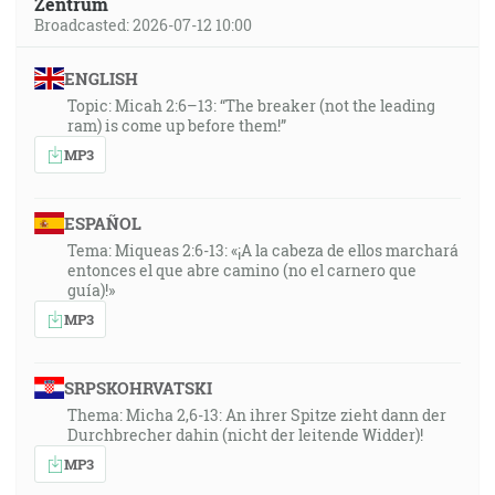
Zentrum
Broadcasted: 2026-07-12 10:00
ENGLISH
Topic: Micah 2:6–13: “The breaker (not the leading
ram) is come up before them!”
MP3
ESPAÑOL
Tema: Miqueas 2:6-13: «¡A la cabeza de ellos marchará
entonces el que abre camino (no el carnero que
guía)!»
MP3
SRPSKOHRVATSKI
Thema: Micha 2,6-13: An ihrer Spitze zieht dann der
Durchbrecher dahin (nicht der leitende Widder)!
MP3