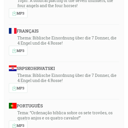
Topic: A biblical placing of the seven thunders, the
four angels and the four horses!
MP3
FRANÇAIS
Thema: Biblische Einordnung über die 7 Donner, die
4 Engel und die 4 Rosse!
MP3
SRPSKOHRVATSKI
Thema: Biblische Einordnung über die 7 Donner, die
4 Engel und die 4 Rosse!
MP3
PORTUGUÊS
Tema: “Ordenação bíblica sobre os sete trovões, os
quatro anjos e os quatro cavalos!”
MP3