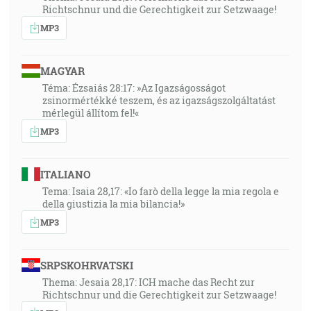
Richtschnur und die Gerechtigkeit zur Setzwaage!
MP3
MAGYAR
Téma: Ézsaiás 28:17: »Az Igazságosságot
zsinormértékké teszem, és az igazságszolgáltatást
mérlegül állítom fel!«
MP3
ITALIANO
Tema: Isaia 28,17: «Io farò della legge la mia regola e
della giustizia la mia bilancia!»
MP3
SRPSKOHRVATSKI
Thema: Jesaia 28,17: ICH mache das Recht zur
Richtschnur und die Gerechtigkeit zur Setzwaage!