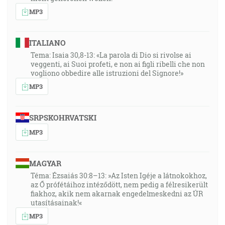
MP3
ITALIANO
Tema: Isaia 30,8-13: «La parola di Dio si rivolse ai
veggenti, ai Suoi profeti, e non ai figli ribelli che non
vogliono obbedire alle istruzioni del Signore!»
MP3
SRPSKOHRVATSKI
MP3
MAGYAR
Téma: Ézsaiás 30:8–13: »Az Isten Igéje a látnokokhoz,
az Ő prófétáihoz intéződött, nem pedig a félresikerült
fiakhoz, akik nem akarnak engedelmeskedni az ÚR
utasításainak!«
MP3