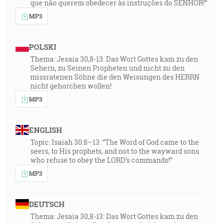
que não querem obedecer às instruções do SENHOR!”
MP3
POLSKI
Thema: Jesaia 30,8-13: Das Wort Gottes kam zu den
Sehern, zu Seinen Propheten und nicht zu den
missratenen Söhne die den Weisungen des HERRN
nicht gehorchen wollen!
MP3
ENGLISH
Topic: Isaiah 30:8–13: “The Word of God came to the
seers, to His prophets, and not to the wayward sons
who refuse to obey the LORD’s commands!”
MP3
DEUTSCH
Thema: Jesaia 30,8-13: Das Wort Gottes kam zu den