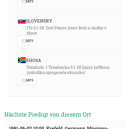
MP3
SLOVENSKY
1Ts 5:1-28: Deň Pánov, hnev Boží a služby v
zbore
MP3
XHOSA
Umxholo: 1 Tesalonika 5:1-28 Imini yeNkosi
izokufika njengesela ebusuku!
MP3
Nächste Predigt von diesem Ort
1991-06-02 10:00, Krefeld, Germany, Missions-