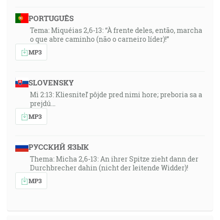
PORTUGUÊS
Tema: Miquéias 2,6-13: “À frente deles, então, marcha
o que abre caminho (não o carneiro líder)!”
MP3
SLOVENSKY
Mi 2:13: Kliesniteľ pôjde pred nimi hore; preboria sa a
prejdú…
MP3
РУССКИЙ ЯЗЫК
Thema: Micha 2,6-13: An ihrer Spitze zieht dann der
Durchbrecher dahin (nicht der leitende Widder)!
MP3