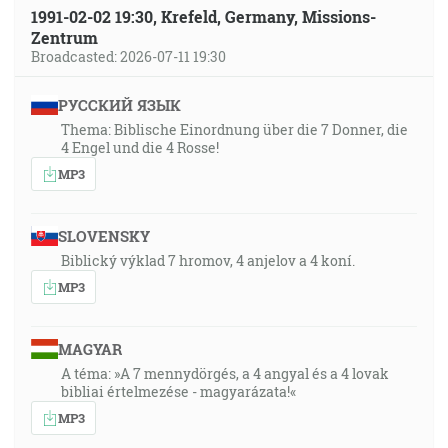
1991-02-02 19:30, Krefeld, Germany, Missions-
Zentrum
Broadcasted: 2026-07-11 19:30
РУССКИЙ ЯЗЫК
Thema: Biblische Einordnung über die 7 Donner, die
4 Engel und die 4 Rosse!
MP3
SLOVENSKY
Biblický výklad 7 hromov, 4 anjelov a 4 koní.
MP3
MAGYAR
A téma: »A 7 mennydörgés, a 4 angyal és a 4 lovak
bibliai értelmezése - magyarázata!«
MP3