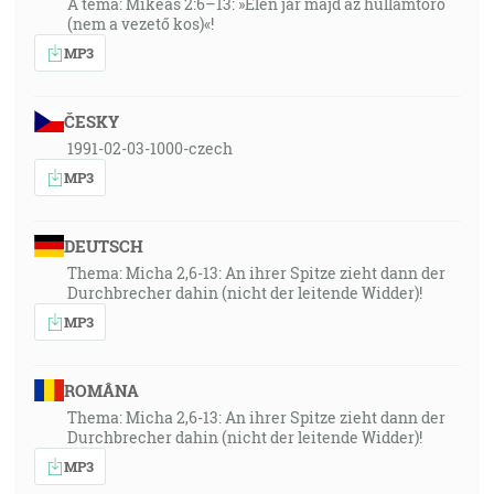
A téma: Mikeás 2:6–13: »Élen jár majd az hullámtörő
(nem a vezető kos)«!
MP3
ČESKY
1991-02-03-1000-czech
MP3
DEUTSCH
Thema: Micha 2,6-13: An ihrer Spitze zieht dann der
Durchbrecher dahin (nicht der leitende Widder)!
MP3
ROMÂNA
Thema: Micha 2,6-13: An ihrer Spitze zieht dann der
Durchbrecher dahin (nicht der leitende Widder)!
MP3