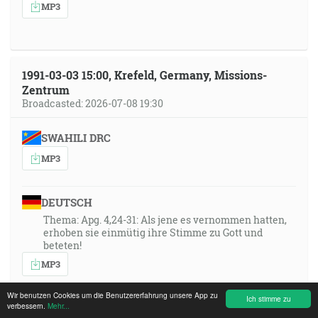
MP3
1991-03-03 15:00, Krefeld, Germany, Missions-
Zentrum
Broadcasted: 2026-07-08 19:30
SWAHILI DRC
MP3
DEUTSCH
Thema: Apg. 4,24-31: Als jene es vernommen hatten,
erhoben sie einmütig ihre Stimme zu Gott und
beteten!
MP3
Wir benutzen Cookies um die Benutzererfahrung unsere App zu
Ich stimme zu
verbessern.
Mehr...
ENGLISH