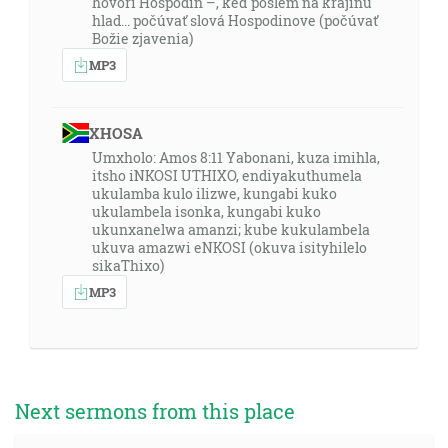
hovorí Hospodin –, keď pošlem na krajinu
hlad... počúvať slová Hospodinove (počúvať
Božie zjavenia)
MP3
XHOSA
Umxholo: Amos 8:11 Yabonani, kuza imihla,
itsho iNKOSI UTHIXO, endiyakuthumela
ukulamba kulo ilizwe, kungabi kuko
ukulambela isonka, kungabi kuko
ukunxanelwa amanzi; kube kukulambela
ukuva amazwi eNKOSI (okuva isityhilelo
sikaThixo)
MP3
Next sermons from this place