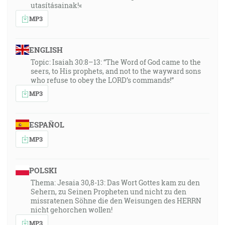
utasításainak!«
MP3
ENGLISH
Topic: Isaiah 30:8–13: “The Word of God came to the
seers, to His prophets, and not to the wayward sons
who refuse to obey the LORD’s commands!”
MP3
ESPAÑOL
MP3
POLSKI
Thema: Jesaia 30,8-13: Das Wort Gottes kam zu den
Sehern, zu Seinen Propheten und nicht zu den
missratenen Söhne die den Weisungen des HERRN
nicht gehorchen wollen!
MP3