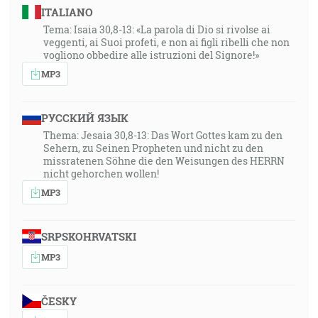
ITALIANO
Tema: Isaia 30,8-13: «La parola di Dio si rivolse ai
veggenti, ai Suoi profeti, e non ai figli ribelli che non
vogliono obbedire alle istruzioni del Signore!»
MP3
РУССКИЙ ЯЗЫК
Thema: Jesaia 30,8-13: Das Wort Gottes kam zu den
Sehern, zu Seinen Propheten und nicht zu den
missratenen Söhne die den Weisungen des HERRN
nicht gehorchen wollen!
MP3
SRPSKOHRVATSKI
MP3
ČESKY