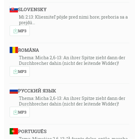
SLOVENSKY
Mi 2:13: Kliesniteľ pôjde pred nimi hore; preboria sa a
prejdú…
MP3
ROMÂNA
Thema: Micha 2,6-13: An ihrer Spitze zieht dann der
Durchbrecher dahin (nicht der leitende Widder)!
MP3
РУССКИЙ ЯЗЫК
Thema: Micha 2,6-13: An ihrer Spitze zieht dann der
Durchbrecher dahin (nicht der leitende Widder)!
MP3
PORTUGUÊS
Tema: Miquéias 2,6-13: “À frente deles, então, marcha