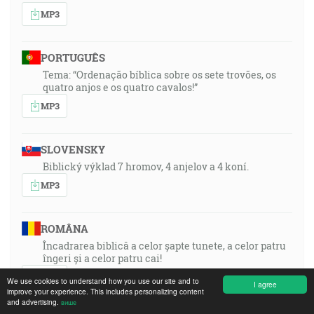
MP3
PORTUGUÊS
Tema: “Ordenação bíblica sobre os sete trovões, os
quatro anjos e os quatro cavalos!”
MP3
SLOVENSKY
Biblický výklad 7 hromov, 4 anjelov a 4 koní.
MP3
ROMÂNA
Încadrarea biblică a celor șapte tunete, a celor patru
îngeri și a celor patru cai!
MP3
We use cookies to understand how you use our site and to
I agree
improve your experience. This includes personalizing content
and advertising.
више