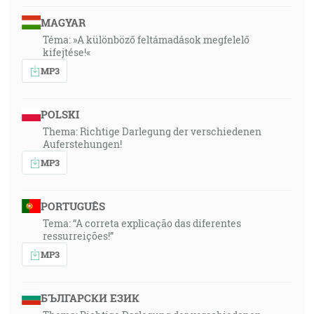
MAGYAR
Téma: »A különböző feltámadások megfelelő
kifejtése!«
MP3
POLSKI
Thema: Richtige Darlegung der verschiedenen
Auferstehungen!
MP3
PORTUGUÊS
Tema: “A correta explicação das diferentes
ressurreições!”
MP3
БЪЛГАРСКИ ЕЗИК