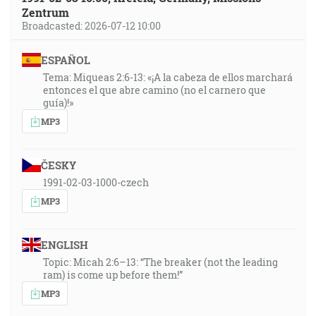
Zentrum
Broadcasted: 2026-07-12 10:00
ESPAÑOL
Tema: Miqueas 2:6-13: «¡A la cabeza de ellos marchará
entonces el que abre camino (no el carnero que
guía)!»
MP3
ČESKY
1991-02-03-1000-czech
MP3
ENGLISH
Topic: Micah 2:6–13: “The breaker (not the leading
ram) is come up before them!”
MP3