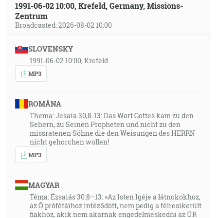
1991-06-02 10:00, Krefeld, Germany, Missions-
Zentrum
Broadcasted: 2026-08-02 10:00
SLOVENSKY
1991-06-02 10:00, Krefeld
MP3
ROMÂNA
Thema: Jesaia 30,8-13: Das Wort Gottes kam zu den
Sehern, zu Seinen Propheten und nicht zu den
missratenen Söhne die den Weisungen des HERRN
nicht gehorchen wollen!
MP3
MAGYAR
Téma: Ézsaiás 30:8–13: »Az Isten Igéje a látnokokhoz,
az Ő prófétáihoz intéződött, nem pedig a félresikerült
fiakhoz, akik nem akarnak engedelmeskedni az ÚR