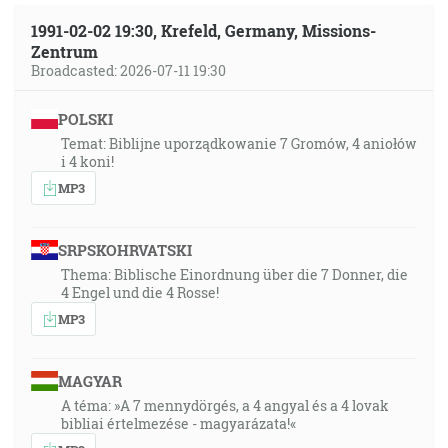
1991-02-02 19:30, Krefeld, Germany, Missions-
Zentrum
Broadcasted: 2026-07-11 19:30
POLSKI
Temat: Biblijne uporządkowanie 7 Gromów, 4 aniołów
i 4 koni!
MP3
SRPSKOHRVATSKI
Thema: Biblische Einordnung über die 7 Donner, die
4 Engel und die 4 Rosse!
MP3
MAGYAR
A téma: »A 7 mennydörgés, a 4 angyal és a 4 lovak
bibliai értelmezése - magyarázata!«