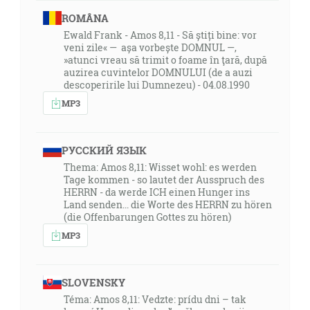
ROMÂNA
Ewald Frank - Amos 8,11 - Să știți bine: vor
veni zile« — așa vorbește DOMNUL —,
»atunci vreau să trimit o foame în ţară, după
auzirea cuvintelor DOMNULUI (de a auzi
descoperirile lui Dumnezeu) - 04.08.1990
MP3
РУССКИЙ ЯЗЫК
Thema: Amos 8,11: Wisset wohl: es werden
Tage kommen - so lautet der Ausspruch des
HERRN - da werde ICH einen Hunger ins
Land senden... die Worte des HERRN zu hören
(die Offenbarungen Gottes zu hören)
MP3
SLOVENSKY
Téma: Amos 8,11: Vedzte: prídu dni – tak