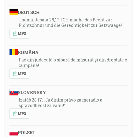
DEUTSCH
Thema: Jesaia 28,17: ICH mache das Recht zur
Richtschnur und die Gerechtigkeit zur Setzwaage!
MP3
ROMÂNA
Fac din judecată o sfoară de măsurat și din dreptate o
cumpănă!
MP3
SLOVENSKY
Izaiáš 28,17: „Ja činím právo za meradlo a
spravodlivosť za váhu!“
MP3
POLSKI