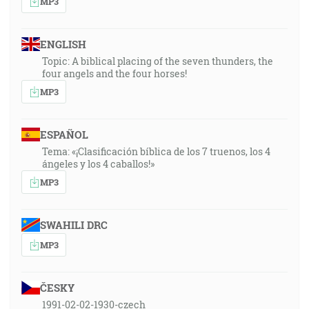
MP3
ENGLISH
Topic: A biblical placing of the seven thunders, the
four angels and the four horses!
MP3
ESPAÑOL
Tema: «¡Clasificación bíblica de los 7 truenos, los 4
ángeles y los 4 caballos!»
MP3
SWAHILI DRC
MP3
ČESKY
1991-02-02-1930-czech