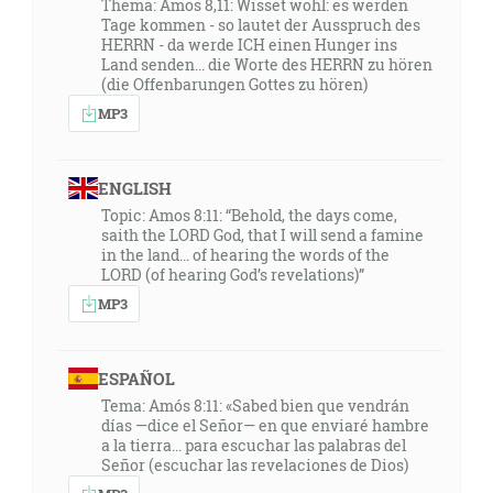
Thema: Amos 8,11: Wisset wohl: es werden
Tage kommen - so lautet der Ausspruch des
HERRN - da werde ICH einen Hunger ins
Land senden... die Worte des HERRN zu hören
(die Offenbarungen Gottes zu hören)
MP3
ENGLISH
Topic: Amos 8:11: “Behold, the days come,
saith the LORD God, that I will send a famine
in the land... of hearing the words of the
LORD (of hearing God’s revelations)”
MP3
ESPAÑOL
Tema: Amós 8:11: «Sabed bien que vendrán
días —dice el Señor— en que enviaré hambre
a la tierra... para escuchar las palabras del
Señor (escuchar las revelaciones de Dios)