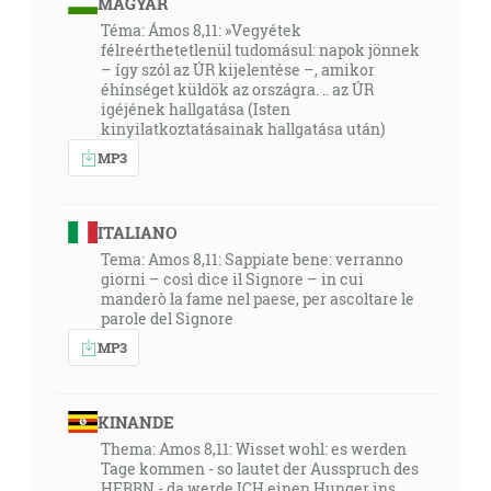
MAGYAR
Téma: Ámos 8,11: »Vegyétek
félreérthetetlenül tudomásul: napok jönnek
– így szól az ÚR kijelentése –, amikor
éhínséget küldök az országra. .. az ÚR
igéjének hallgatása (Isten
kinyilatkoztatásainak hallgatása után)
MP3
ITALIANO
Tema: Amos 8,11: Sappiate bene: verranno
giorni – così dice il Signore – in cui
manderò la fame nel paese, per ascoltare le
parole del Signore
MP3
KINANDE
Thema: Amos 8,11: Wisset wohl: es werden
Tage kommen - so lautet der Ausspruch des
HERRN - da werde ICH einen Hunger ins