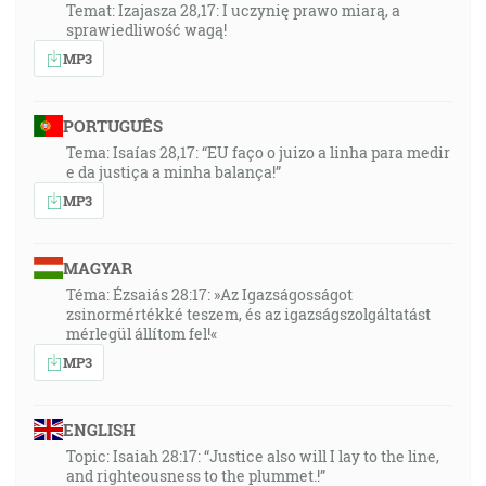
Temat: Izajasza 28,17: I uczynię prawo miarą, a
sprawiedliwość wagą!
MP3
PORTUGUÊS
Tema: Isaías 28,17: “EU faço o juizo a linha para medir
e da justiça a minha balança!”
MP3
MAGYAR
Téma: Ézsaiás 28:17: »Az Igazságosságot
zsinormértékké teszem, és az igazságszolgáltatást
mérlegül állítom fel!«
MP3
ENGLISH
Topic: Isaiah 28:17: “Justice also will I lay to the line,
and righteousness to the plummet.!”