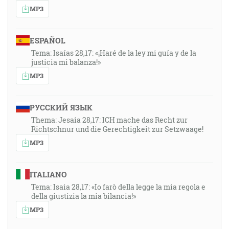
MP3
ESPAÑOL
Tema: Isaías 28,17: «¡Haré de la ley mi guía y de la
justicia mi balanza!»
MP3
РУССКИЙ ЯЗЫК
Thema: Jesaia 28,17: ICH mache das Recht zur
Richtschnur und die Gerechtigkeit zur Setzwaage!
MP3
ITALIANO
Tema: Isaia 28,17: «Io farò della legge la mia regola e
della giustizia la mia bilancia!»
MP3