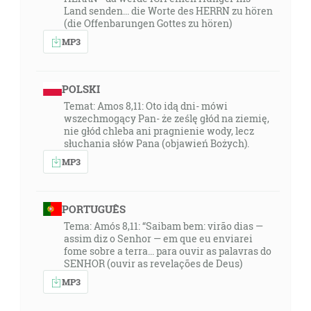
Land senden... die Worte des HERRN zu hören
(die Offenbarungen Gottes zu hören)
MP3
POLSKI
Temat: Amos 8,11: Oto idą dni- mówi
wszechmogący Pan- że ześlę głód na ziemię,
nie głód chleba ani pragnienie wody, lecz
słuchania słów Pana (objawień Bożych).
MP3
PORTUGUÊS
Tema: Amós 8,11: “Saibam bem: virão dias —
assim diz o Senhor — em que eu enviarei
fome sobre a terra... para ouvir as palavras do
SENHOR (ouvir as revelações de Deus)
MP3