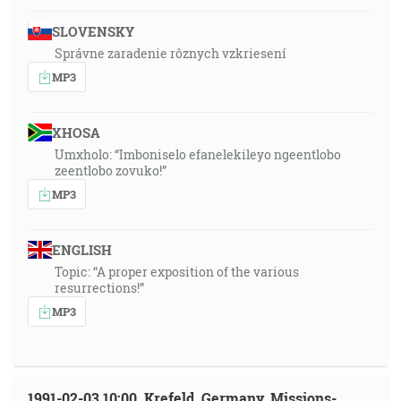
SLOVENSKY
Správne zaradenie rôznych vzkriesení
MP3
XHOSA
Umxholo: “Imboniselo efanelekileyo ngeentlobo
zeentlobo zovuko!”
MP3
ENGLISH
Topic: “A proper exposition of the various
resurrections!”
MP3
1991-02-03 10:00, Krefeld, Germany, Missions-