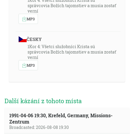
1Kor 4: Všetci služobníci Krista sú
správcovia Božích tajomstiev a musia zostať
verní
MP3
ČESKY
1Kor 4: Všetci služobníci Krista sú
správcovia Božích tajomstiev a musia zostať
verní
MP3
Další kázání z tohoto místa
1991-04-06 19:30, Krefeld, Germany, Missions-
Zentrum
Broadcasted: 2026-08-08 19:30