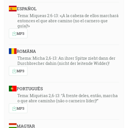
ESPAÑOL
Tema: Miqueas 2:6-13: «¡A la cabeza de ellos marchará
entonces el que abre camino (no el carnero que
guía)!»
MP3
ROMÂNA
Thema: Micha 2,6-13: An ihrer Spitze zieht dann der
Durchbrecher dahin (nicht der leitende Widder)!
MP3
PORTUGUÊS
Tema: Miquéias 2,6-13: “À frente deles, então, marcha
o que abre caminho (não o carneiro líder)!”
MP3
MAGYAR