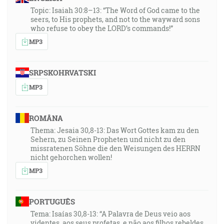
Topic: Isaiah 30:8–13: “The Word of God came to the
seers, to His prophets, and not to the wayward sons
who refuse to obey the LORD’s commands!”
MP3
SRPSKOHRVATSKI
MP3
ROMÂNA
Thema: Jesaia 30,8-13: Das Wort Gottes kam zu den
Sehern, zu Seinen Propheten und nicht zu den
missratenen Söhne die den Weisungen des HERRN
nicht gehorchen wollen!
MP3
PORTUGUÊS
Tema: Isaías 30,8-13: “A Palavra de Deus veio aos
videntes, aos seus profetas, e não aos filhos rebeldes