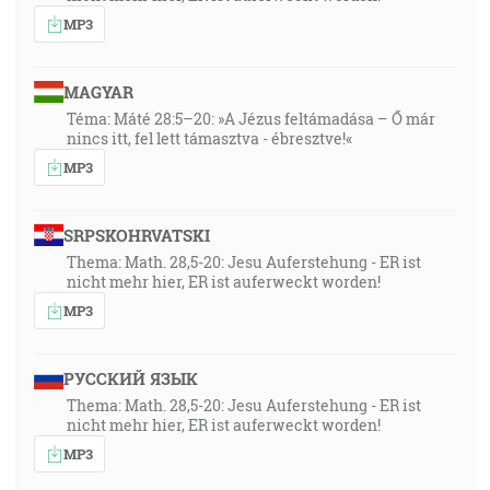
MP3
MAGYAR
Téma: Máté 28:5–20: »A Jézus feltámadása – Ő már
nincs itt, fel lett támasztva - ébresztve!«
MP3
SRPSKOHRVATSKI
Thema: Math. 28,5-20: Jesu Auferstehung - ER ist
nicht mehr hier, ER ist auferweckt worden!
MP3
РУССКИЙ ЯЗЫК
Thema: Math. 28,5-20: Jesu Auferstehung - ER ist
nicht mehr hier, ER ist auferweckt worden!
MP3