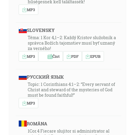
hűségesnek kell találtassék!
MP3
SLOVENSKY
Téma: 1 Kor 4,1–2: Každý Kristov služobník a
správca Božích tajomstiev musí byť uznaný
za verného!
MP3
Číst
PDF
EPUB
РУССКИЙ ЯЗЫК
Topic: 1 Corinthians 4:1–2: “Every servant of
Christ and steward of the mysteries of God
must be found faithful!”
MP3
ROMÂNA
1Cor.4 Fiecare slujitor si administrator al