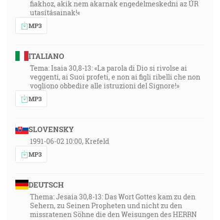
fiakhoz, akik nem akarnak engedelmeskedni az ÚR
utasításainak!«
MP3
ITALIANO
Tema: Isaia 30,8-13: «La parola di Dio si rivolse ai
veggenti, ai Suoi profeti, e non ai figli ribelli che non
vogliono obbedire alle istruzioni del Signore!»
MP3
SLOVENSKY
1991-06-02 10:00, Krefeld
MP3
DEUTSCH
Thema: Jesaia 30,8-13: Das Wort Gottes kam zu den
Sehern, zu Seinen Propheten und nicht zu den
missratenen Söhne die den Weisungen des HERRN