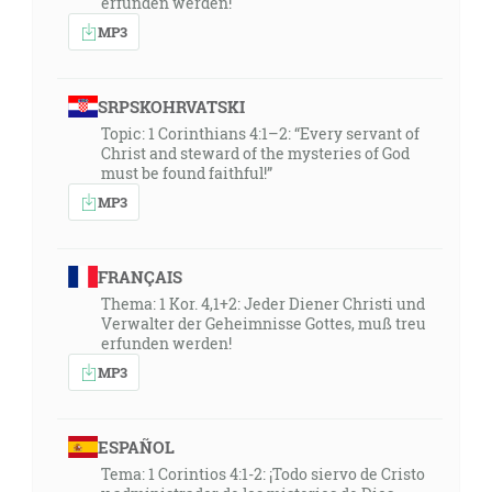
erfunden werden!
MP3
SRPSKOHRVATSKI
Topic: 1 Corinthians 4:1–2: “Every servant of
Christ and steward of the mysteries of God
must be found faithful!”
MP3
FRANÇAIS
Thema: 1 Kor. 4,1+2: Jeder Diener Christi und
Verwalter der Geheimnisse Gottes, muß treu
erfunden werden!
MP3
ESPAÑOL
Tema: 1 Corintios 4:1-2: ¡Todo siervo de Cristo