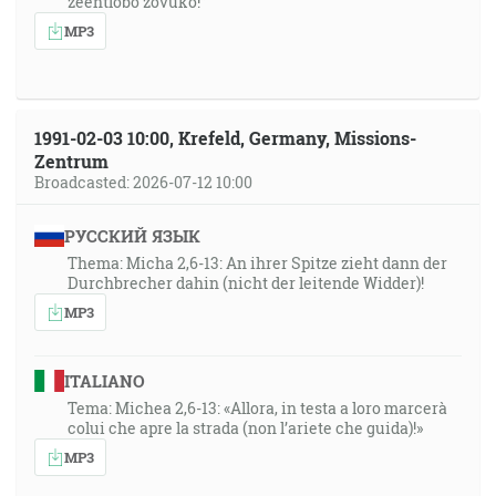
zeentlobo zovuko!”
MP3
1991-02-03 10:00, Krefeld, Germany, Missions-
Zentrum
Broadcasted: 2026-07-12 10:00
РУССКИЙ ЯЗЫК
Thema: Micha 2,6-13: An ihrer Spitze zieht dann der
Durchbrecher dahin (nicht der leitende Widder)!
MP3
ITALIANO
Tema: Michea 2,6-13: «Allora, in testa a loro marcerà
colui che apre la strada (non l’ariete che guida)!»
MP3