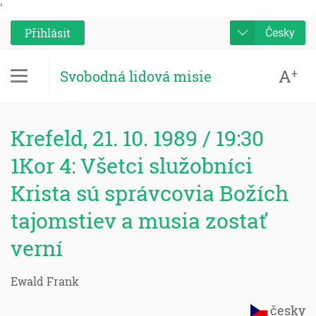
'
Přihlásit
Česky
A
+
Svobodná lidová misie
Krefeld, 21. 10. 1989 / 19:30
1Kor 4: Všetci služobníci
Krista sú správcovia Božích
tajomstiev a musia zostať
verní
Ewald Frank
česky