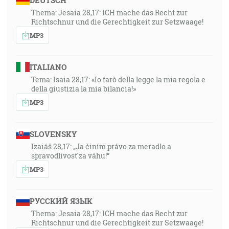
DEUTSCH
Thema: Jesaia 28,17: ICH mache das Recht zur
Richtschnur und die Gerechtigkeit zur Setzwaage!
MP3
ITALIANO
Tema: Isaia 28,17: «Io farò della legge la mia regola e
della giustizia la mia bilancia!»
MP3
SLOVENSKY
Izaiáš 28,17: „Ja činím právo za meradlo a
spravodlivosť za váhu!“
MP3
РУССКИЙ ЯЗЫК
Thema: Jesaia 28,17: ICH mache das Recht zur
Richtschnur und die Gerechtigkeit zur Setzwaage!