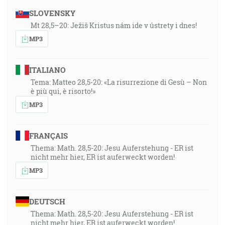
SLOVENSKY
Mt 28,5–20: Ježiš Kristus nám ide v ústrety i dnes!
MP3
ITALIANO
Tema: Matteo 28,5-20: «La risurrezione di Gesù – Non
è più qui, è risorto!»
MP3
FRANÇAIS
Thema: Math. 28,5-20: Jesu Auferstehung - ER ist
nicht mehr hier, ER ist auferweckt worden!
MP3
DEUTSCH
Thema: Math. 28,5-20: Jesu Auferstehung - ER ist
nicht mehr hier, ER ist auferweckt worden!