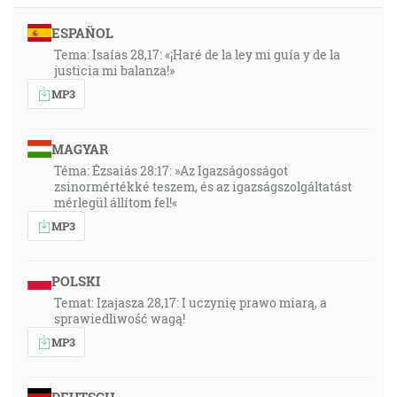
ESPAÑOL
Tema: Isaías 28,17: «¡Haré de la ley mi guía y de la
justicia mi balanza!»
MP3
MAGYAR
Téma: Ézsaiás 28:17: »Az Igazságosságot
zsinormértékké teszem, és az igazságszolgáltatást
mérlegül állítom fel!«
MP3
POLSKI
Temat: Izajasza 28,17: I uczynię prawo miarą, a
sprawiedliwość wagą!
MP3