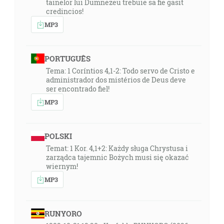
tainelor lui Dumnezeu trebuie sa fie gasit
credincios!
MP3
PORTUGUÊS
Tema: 1 Coríntios 4,1-2: Todo servo de Cristo e
administrador dos mistérios de Deus deve
ser encontrado fiel!
MP3
POLSKI
Temat: 1 Kor. 4,1+2: Każdy sługa Chrystusa i
zarządca tajemnic Bożych musi się okazać
wiernym!
MP3
RUNYORO