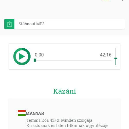
Stáhnout MP3
0:00
42:16
Kázání
MAGYAR
Téma: 1 Kor. 4:1+2: Minden szolgája
Krisztusnak és Isten titkainak ügyintézője