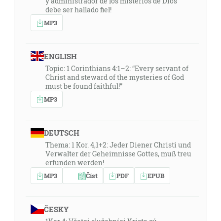
y administrador de los misterios de Dios
debe ser hallado fiel!
MP3
ENGLISH
Topic: 1 Corinthians 4:1–2: “Every servant of
Christ and steward of the mysteries of God
must be found faithful!”
MP3
DEUTSCH
Thema: 1 Kor. 4,1+2: Jeder Diener Christi und
Verwalter der Geheimnisse Gottes, muß treu
erfunden werden!
MP3
Číst
PDF
EPUB
ČESKY