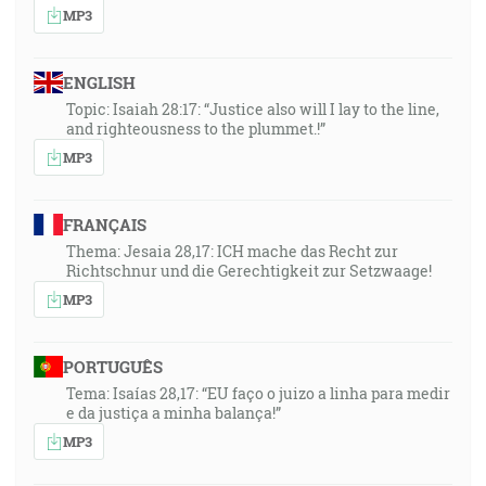
MP3
ENGLISH
Topic: Isaiah 28:17: “Justice also will I lay to the line,
and righteousness to the plummet.!”
MP3
FRANÇAIS
Thema: Jesaia 28,17: ICH mache das Recht zur
Richtschnur und die Gerechtigkeit zur Setzwaage!
MP3
PORTUGUÊS
Tema: Isaías 28,17: “EU faço o juizo a linha para medir
e da justiça a minha balança!”
MP3