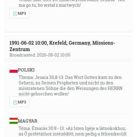
ma go tu, bo wstał z martwych!
MP3
1991-06-02 10:00, Krefeld, Germany, Missions-
Zentrum
Broadcasted: 2026-08-02 10:00
POLSKI
Thema: Jesaia 30,8-13: Das Wort Gottes kam zu den
Sehern, zu Seinen Propheten und nicht zu den
missratenen Söhne die den Weisungen des HERRN
nicht gehorchen wollen!
MP3
MAGYAR
Téma: Ézsaiás 30:8–13: »Az Isten Igéje a látnokokhoz,
az Ő prófétáihoz intéződött, nem pedig a félresikerült