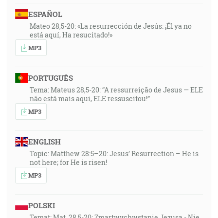
ESPAÑOL
Mateo 28,5-20: «La resurrección de Jesús: ¡Él ya no
está aquí, Ha resucitado!»
MP3
PORTUGUÊS
Tema: Mateus 28,5-20: “A ressurreição de Jesus — ELE
não está mais aqui, ELE ressuscitou!”
MP3
ENGLISH
Topic: Matthew 28:5–20: Jesus’ Resurrection – He is
not here; for He is risen!
MP3
POLSKI
Temat: Mat. 28,5-20: Zmartwychwstanie Jezusa - Nie