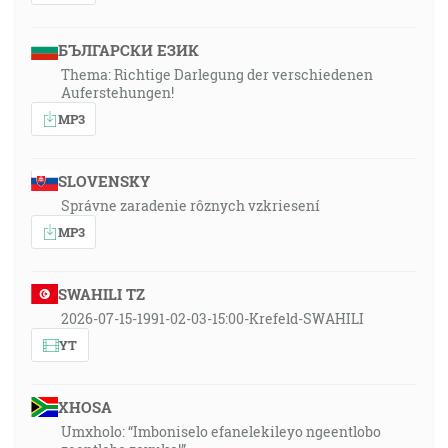
БЪЛГАРСКИ ЕЗИК
Thema: Richtige Darlegung der verschiedenen
Auferstehungen!
MP3
SLOVENSKY
Správne zaradenie rôznych vzkriesení
MP3
SWAHILI TZ
2026-07-15-1991-02-03-15:00-Krefeld-SWAHILI
YT
XHOSA
Umxholo: “Imboniselo efanelekileyo ngeentlobo