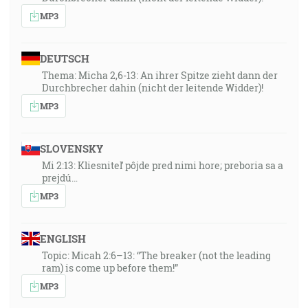
MP3
DEUTSCH
Thema: Micha 2,6-13: An ihrer Spitze zieht dann der
Durchbrecher dahin (nicht der leitende Widder)!
MP3
SLOVENSKY
Mi 2:13: Kliesniteľ pôjde pred nimi hore; preboria sa a
prejdú…
MP3
ENGLISH
Topic: Micah 2:6–13: “The breaker (not the leading
ram) is come up before them!”
MP3