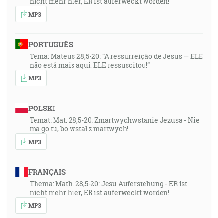
nicht mehr hier, ER ist auferweckt worden!
MP3
PORTUGUÊS
Tema: Mateus 28,5-20: “A ressurreição de Jesus — ELE
não está mais aqui, ELE ressuscitou!”
MP3
POLSKI
Temat: Mat. 28,5-20: Zmartwychwstanie Jezusa - Nie
ma go tu, bo wstał z martwych!
MP3
FRANÇAIS
Thema: Math. 28,5-20: Jesu Auferstehung - ER ist
nicht mehr hier, ER ist auferweckt worden!
MP3