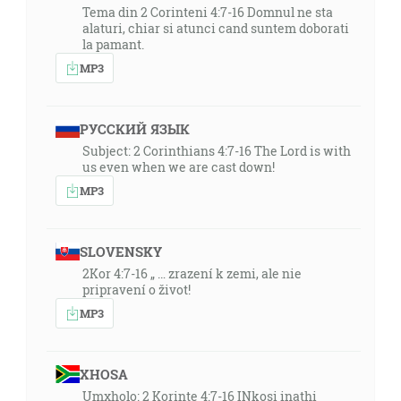
Tema din 2 Corinteni 4:7-16 Domnul ne sta
alaturi, chiar si atunci cand suntem doborati
la pamant.
MP3
РУССКИЙ ЯЗЫК
Subject: 2 Corinthians 4:7-16 The Lord is with
us even when we are cast down!
MP3
SLOVENSKY
2Kor 4:7-16 „ … zrazení k zemi, ale nie
pripravení o život!
MP3
XHOSA
Umxholo: 2 Korinte 4:7-16 INkosi inathi