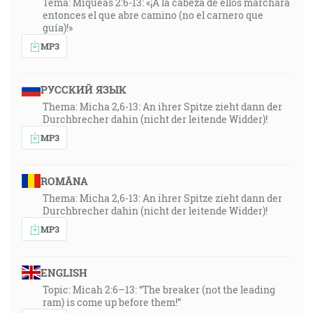
Tema: Miqueas 2:6-13: «¡A la cabeza de ellos marchará
entonces el que abre camino (no el carnero que
guía)!»
MP3
РУССКИЙ ЯЗЫК
Thema: Micha 2,6-13: An ihrer Spitze zieht dann der
Durchbrecher dahin (nicht der leitende Widder)!
MP3
ROMÂNA
Thema: Micha 2,6-13: An ihrer Spitze zieht dann der
Durchbrecher dahin (nicht der leitende Widder)!
MP3
ENGLISH
Topic: Micah 2:6–13: “The breaker (not the leading
ram) is come up before them!”