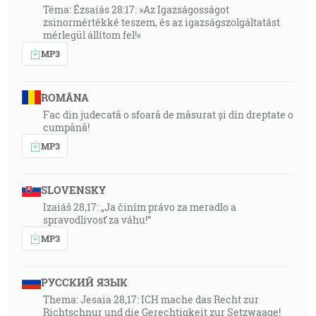
Téma: Ézsaiás 28:17: »Az Igazságosságot
zsinormértékké teszem, és az igazságszolgáltatást
mérlegül állítom fel!«
MP3
ROMÂNA
Fac din judecată o sfoară de măsurat și din dreptate o
cumpănă!
MP3
SLOVENSKY
Izaiáš 28,17: „Ja činím právo za meradlo a
spravodlivosť za váhu!“
MP3
РУССКИЙ ЯЗЫК
Thema: Jesaia 28,17: ICH mache das Recht zur
Richtschnur und die Gerechtigkeit zur Setzwaage!