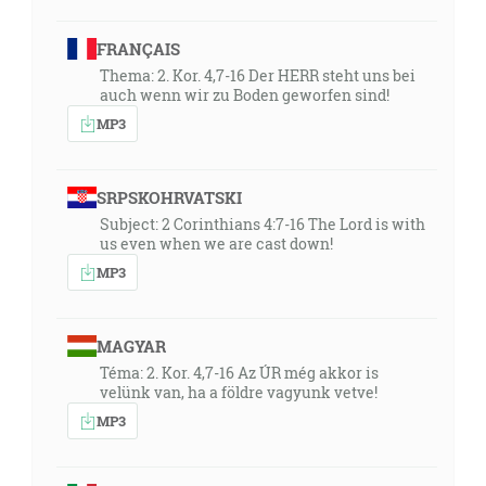
FRANÇAIS
Thema: 2. Kor. 4,7-16 Der HERR steht uns bei
auch wenn wir zu Boden geworfen sind!
MP3
SRPSKOHRVATSKI
Subject: 2 Corinthians 4:7-16 The Lord is with
us even when we are cast down!
MP3
MAGYAR
Téma: 2. Kor. 4,7-16 Az ÚR még akkor is
velünk van, ha a földre vagyunk vetve!
MP3