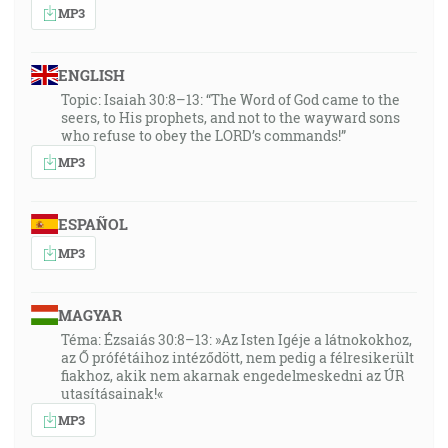
MP3
ENGLISH
Topic: Isaiah 30:8–13: “The Word of God came to the
seers, to His prophets, and not to the wayward sons
who refuse to obey the LORD’s commands!”
MP3
ESPAÑOL
MP3
MAGYAR
Téma: Ézsaiás 30:8–13: »Az Isten Igéje a látnokokhoz,
az Ő prófétáihoz intéződött, nem pedig a félresikerült
fiakhoz, akik nem akarnak engedelmeskedni az ÚR
utasításainak!«
MP3