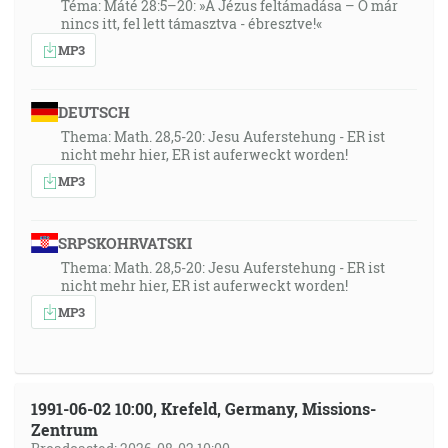
Téma: Máté 28:5–20: »A Jézus feltámadása – Ő már
nincs itt, fel lett támasztva - ébresztve!«
MP3
DEUTSCH
Thema: Math. 28,5-20: Jesu Auferstehung - ER ist
nicht mehr hier, ER ist auferweckt worden!
MP3
SRPSKOHRVATSKI
Thema: Math. 28,5-20: Jesu Auferstehung - ER ist
nicht mehr hier, ER ist auferweckt worden!
MP3
1991-06-02 10:00, Krefeld, Germany, Missions-
Zentrum