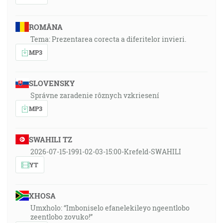
ROMÂNA
Tema: Prezentarea corecta a diferitelor invieri.
MP3
SLOVENSKY
Správne zaradenie rôznych vzkriesení
MP3
SWAHILI TZ
2026-07-15-1991-02-03-15:00-Krefeld-SWAHILI
YT
XHOSA
Umxholo: “Imboniselo efanelekileyo ngeentlobo
zeentlobo zovuko!”