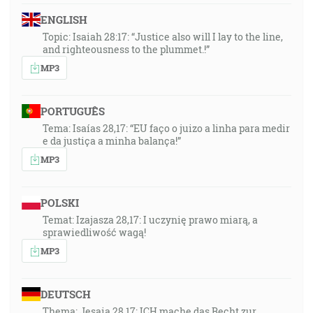
ENGLISH
Topic: Isaiah 28:17: “Justice also will I lay to the line,
and righteousness to the plummet.!”
MP3
PORTUGUÊS
Tema: Isaías 28,17: “EU faço o juizo a linha para medir
e da justiça a minha balança!”
MP3
POLSKI
Temat: Izajasza 28,17: I uczynię prawo miarą, a
sprawiedliwość wagą!
MP3
DEUTSCH
Thema: Jesaia 28,17: ICH mache das Recht zur