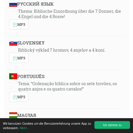
РУССКИЙ ЯЗЫК
Thema: Biblische Einordnung über die 7 Donner, die
4 Engel und die 4 Rosse!
MP3
SLOVENSKY
Biblický výklad 7 hromov, 4 anjelov a 4 koní.
MP3
PORTUGUÊS
Tema: “Ordenação bíblica sobre os sete trovões, os
quatro anjos e os quatro cavalos!”
MP3
MAGYAR
A téma: »A 7 mennydörgés, a 4 angyal és a 4 lovak
Wir benutzen Cookies um die Benutzererfahrung unsere App zu
Ich stimme zu
bibliai értelmezése - magyarázata!«
verbessern.
Mehr...