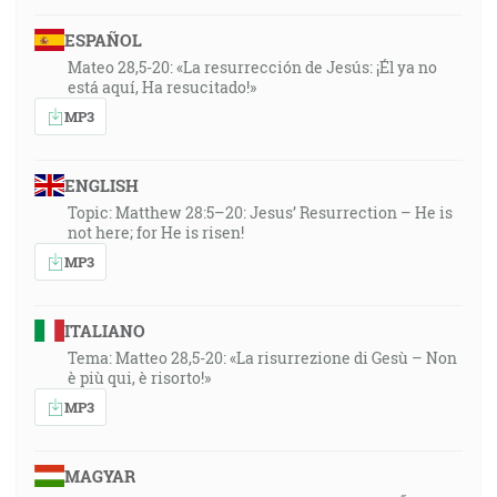
ESPAÑOL
Mateo 28,5-20: «La resurrección de Jesús: ¡Él ya no
está aquí, Ha resucitado!»
MP3
ENGLISH
Topic: Matthew 28:5–20: Jesus’ Resurrection – He is
not here; for He is risen!
MP3
ITALIANO
Tema: Matteo 28,5-20: «La risurrezione di Gesù – Non
è più qui, è risorto!»
MP3
MAGYAR