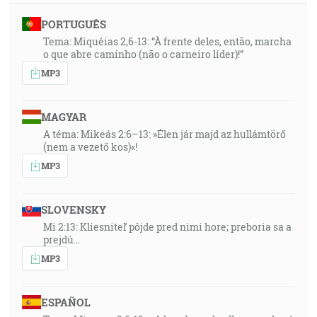
PORTUGUÊS
Tema: Miquéias 2,6-13: “À frente deles, então, marcha
o que abre caminho (não o carneiro líder)!”
MP3
MAGYAR
A téma: Mikeás 2:6–13: »Élen jár majd az hullámtörő
(nem a vezető kos)«!
MP3
SLOVENSKY
Mi 2:13: Kliesniteľ pôjde pred nimi hore; preboria sa a
prejdú…
MP3
ESPAÑOL