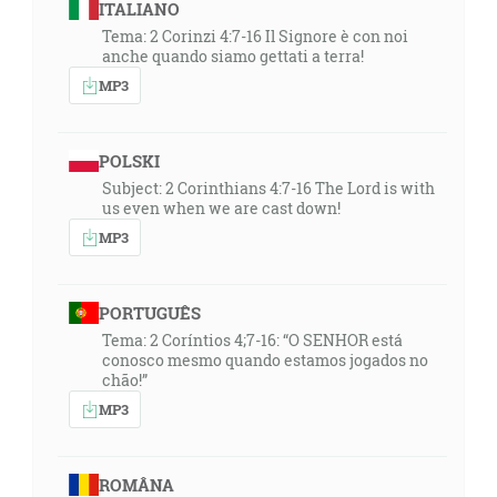
ITALIANO
Tema: 2 Corinzi 4:7-16 Il Signore è con noi
anche quando siamo gettati a terra!
MP3
POLSKI
Subject: 2 Corinthians 4:7-16 The Lord is with
us even when we are cast down!
MP3
PORTUGUÊS
Tema: 2 Coríntios 4;7-16: “O SENHOR está
conosco mesmo quando estamos jogados no
chão!”
MP3
ROMÂNA