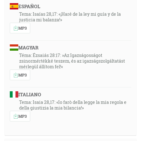
ESPAÑOL
Tema: Isaías 28,17: «¡Haré de la ley mi guía y de la
justicia mi balanza!»
MP3
MAGYAR
Téma: Ézsaiás 28:17: »Az Igazságosságot
zsinormértékké teszem, és az igazságszolgáltatást
mérlegül állítom fel!«
MP3
ITALIANO
Tema: Isaia 28,17: «Io farò della legge la mia regola e
della giustizia la mia bilancia!»
MP3