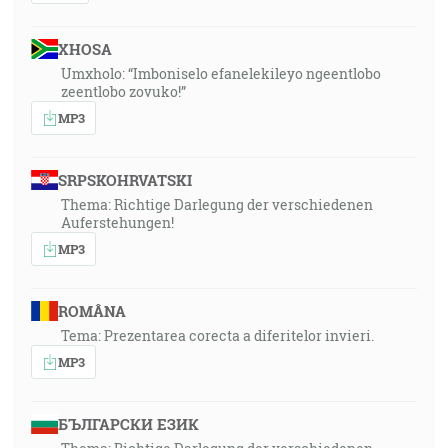
XHOSA
Umxholo: “Imboniselo efanelekileyo ngeentlobo
zeentlobo zovuko!”
MP3
SRPSKOHRVATSKI
Thema: Richtige Darlegung der verschiedenen
Auferstehungen!
MP3
ROMÂNA
Tema: Prezentarea corecta a diferitelor invieri.
MP3
БЪЛГАРСКИ ЕЗИК