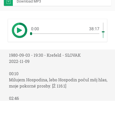
Download MP3
0:00
38:17
1980-09-03 - 19:30 - Krefeld - SLOVAK
2022-11-09
00:10
Milujem Hospodina, lebo Hospodin počul môj hlas,
moje pokorné prosby. [Ž 116:1]
02:46
Boli ma obkľúčili bolesti smrti, a našli ma úzkosti
hrobu; bol som našiel súženie a trápenie duše. [Ž 116:3]