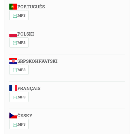
PORTUGUÊS
MP3
POLSKI
MP3
SRPSKOHRVATSKI
MP3
FRANÇAIS
MP3
ČESKY
MP3