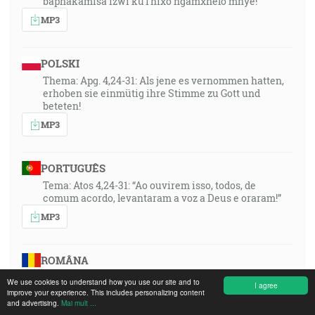
baphakamisa izwi kuThixo ngamxhelo mnye!”
MP3
POLSKI
Thema: Apg. 4,24-31: Als jene es vernommen hatten,
erhoben sie einmütig ihre Stimme zu Gott und
beteten!
MP3
PORTUGUÊS
Tema: Atos 4,24-31: “Ao ouvirem isso, todos, de
comum acordo, levantaram a voz a Deus e oraram!”
MP3
ROMÂNA
Tema din Faptele Apostolilor 4:24 - 31 Cand au auzit ei
We use cookies to understand how you use our site and to
I agree
aceste lucruri, si-au ridicat glasul in unitate catre
improve your experience. This includes personalizing content
Dumnezeu si s-au rugat!
and advertising.
Mai mult ...