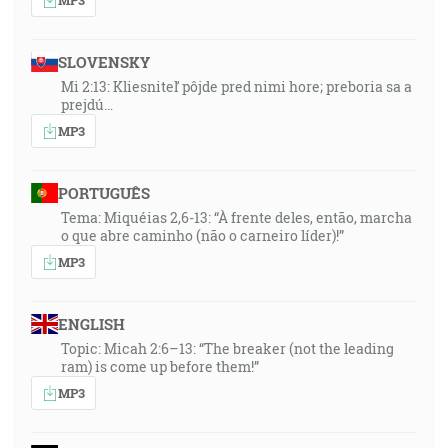
SLOVENSKY
Mi 2:13: Kliesniteľ pôjde pred nimi hore; preboria sa a
prejdú…
MP3
PORTUGUÊS
Tema: Miquéias 2,6-13: “À frente deles, então, marcha
o que abre caminho (não o carneiro líder)!”
MP3
ENGLISH
Topic: Micah 2:6–13: “The breaker (not the leading
ram) is come up before them!”
MP3