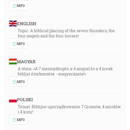
MP3
ENGLISH
Topic: A biblical placing of the seven thunders, the
four angels and the four horses!
MP3
MAGYAR
A téma: »A 7 mennydörgés, a 4 angyal és a 4 lovak
bibliai értelmezése - magyarázata!«
MP3
POLSKI
Temat: Biblijne uporządkowanie 7 Gromów, 4 aniołów
i 4 koni!
MP3