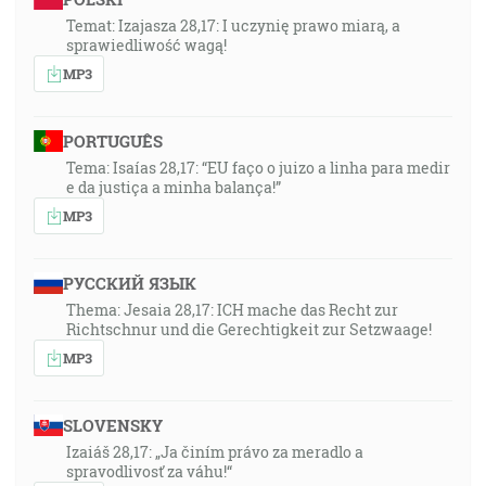
korunuje milosťou a zľutovaním, [Ž 103:4]
Temat: Izajasza 28,17: I uczynię prawo miarą, a
sprawiedliwość wagą!
32:19
MP3
… a práve preto dôverujem, že ten, ktorý započal vo
vás dobré dielo, ho aj dokoná a zachová až do dňa
Ježiša Krista … [Fp 1:6]
PORTUGUÊS
Tema: Isaías 28,17: “EU faço o juizo a linha para medir
e da justiça a minha balança!”
32:33
Tedy neodhoďte svojej smelej dôvery, ktorá má veľkú
MP3
odplatu. [Žd 10:35]
РУССКИЙ ЯЗЫК
33:11
Thema: Jesaia 28,17: ICH mache das Recht zur
… ale kto zotrvá až do konca, ten bude spasený. [Mt
Richtschnur und die Gerechtigkeit zur Setzwaage!
24:13]
MP3
34:03
Milujem Hospodina, lebo Hospodin počul môj hlas,
SLOVENSKY
moje pokorné prosby. [Ž 116:1]
Izaiáš 28,17: „Ja činím právo za meradlo a
spravodlivosť za váhu!“