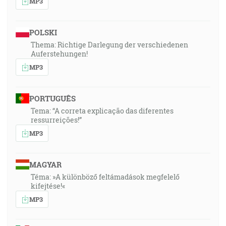
MP3
POLSKI
Thema: Richtige Darlegung der verschiedenen
Auferstehungen!
MP3
PORTUGUÊS
Tema: “A correta explicação das diferentes
ressurreições!”
MP3
MAGYAR
Téma: »A különböző feltámadások megfelelő
kifejtése!«
MP3