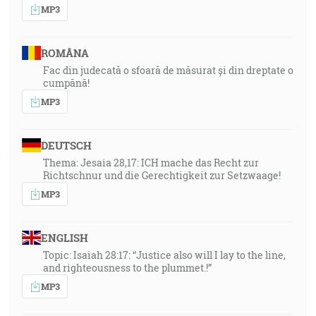
MP3
ROMÂNA
Fac din judecată o sfoară de măsurat și din dreptate o
cumpănă!
MP3
DEUTSCH
Thema: Jesaia 28,17: ICH mache das Recht zur
Richtschnur und die Gerechtigkeit zur Setzwaage!
MP3
ENGLISH
Topic: Isaiah 28:17: “Justice also will I lay to the line,
and righteousness to the plummet.!”
MP3