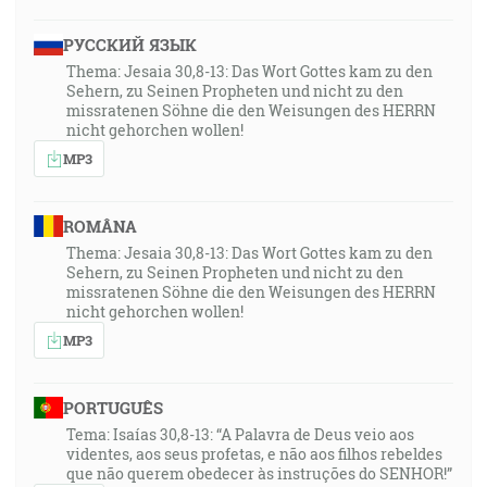
väzenia a strážnemu väzenia prikázali, aby ich dobre
strážil. A on dostanúc taký príkaz, vsadil ich do
РУССКИЙ ЯЗЫК
vnútorného väzenia a pre bezpečnosť nohy im sovrel
Thema: Jesaia 30,8-13: Das Wort Gottes kam zu den
Sehern, zu Seinen Propheten und nicht zu den
do klady. Ale o polnoci Pavel a Sílas modliac sa
missratenen Söhne die den Weisungen des HERRN
spievali Bohu chvály, a väzni ich počúvali. A zrazu
nicht gehorchen wollen!
povstalo veľké zemetrasenie, takže sa pohly základy
MP3
žalára, a naskutku sa otvorily všetky dvere, a
všetkých putá sa uvoľnily. [Sk 16:23-26]
ROMÂNA
18:04
Thema: Jesaia 30,8-13: Das Wort Gottes kam zu den
Sehern, zu Seinen Propheten und nicht zu den
A potom, keď sa naraňajkovali, povedal Ježiš
missratenen Söhne die den Weisungen des HERRN
Šimonovi Petrovi: Šimone Jonášov, či ma miluješ, viac
nicht gehorchen wollen!
ako títo? A on mu povedal: Áno, Pane, ty vieš, že ťa
MP3
mám rád. A Ježiš mu povedal: Pas moje jahniatka! A
zase mu povedal, po druhé: Šimone Jonášov, či ma
miluješ? On mu povedal: Áno, Pane, ty vieš, že ťa mám
PORTUGUÊS
rád. Nato mu povedal Ježiš: Pas ako pastier moje
Tema: Isaías 30,8-13: “A Palavra de Deus veio aos
videntes, aos seus profetas, e não aos filhos rebeldes
ovečky! Povedal mu po tretie: Šimone Jonášov, či ma
que não querem obedecer às instruções do SENHOR!”
máš rád? Vtedy sa zarmútil Peter, že mu povedal po