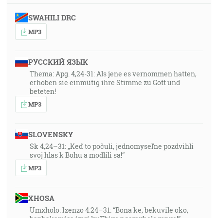
SWAHILI DRC
MP3
РУССКИЙ ЯЗЫК
Thema: Apg. 4,24-31: Als jene es vernommen hatten,
erhoben sie einmütig ihre Stimme zu Gott und
beteten!
MP3
SLOVENSKY
Sk 4,24–31: „Keď to počuli, jednomyseľne pozdvihli
svoj hlas k Bohu a modlili sa!“
MP3
XHOSA
Umxholo: Izenzo 4:24–31: “Bona ke, bekuvile oko,