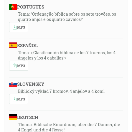
PORTUGUÊS
Tema: “Ordenação bíblica sobre os sete trovões, os
quatro anjos e os quatro cavalos!”
MP3
ESPAÑOL
Tema: «¡Clasificación bíblica de los 7 truenos, los 4
ángeles y los 4 caballos!»
MP3
SLOVENSKY
Biblický výklad 7 hromov, 4 anjelov a 4 koní.
MP3
DEUTSCH
Thema: Biblische Einordnung über die 7 Donner, die
4 Engel und die 4 Rosse!