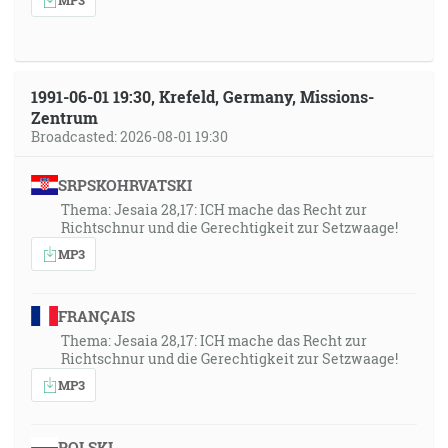
15:7]
28:41
A toto je tá smelá dôvera, ktorú máme k nemu, že keď
1991-06-01 19:30, Krefeld, Germany, Missions-
Zentrum
prosíme niečo podľa jeho vôle, čuje nás. [1J 5:14]
Broadcasted: 2026-08-01 19:30
30:19
SRPSKOHRVATSKI
Ale keď sa ty modlíš, vojdi do svojej komôrky a zavrúc
Thema: Jesaia 28,17: ICH mache das Recht zur
svoje dvere modli sa svojmu Otcovi, ktorý je v
Richtschnur und die Gerechtigkeit zur Setzwaage!
skrytosti, a tvoj Otec, ktorý vidí v skrytosti, odplatí ti
MP3
zjavne. [Mt 6:6]
32:03
FRANÇAIS
Lebo Písmo hovorí: Nikto, kto verí v neho, nebude
Thema: Jesaia 28,17: ICH mache das Recht zur
zahanbený. [Rm 10:11]
Richtschnur und die Gerechtigkeit zur Setzwaage!
MP3
32:17
… ktorý vyslobodzuje tvoj život od záhuby, ktorý ťa
POLSKI