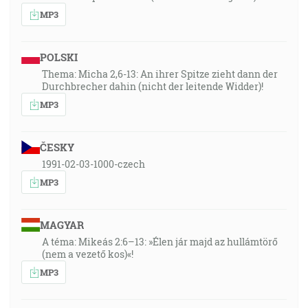
MP3
POLSKI
Thema: Micha 2,6-13: An ihrer Spitze zieht dann der
Durchbrecher dahin (nicht der leitende Widder)!
MP3
ČESKY
1991-02-03-1000-czech
MP3
MAGYAR
A téma: Mikeás 2:6–13: »Élen jár majd az hullámtörő
(nem a vezető kos)«!
MP3