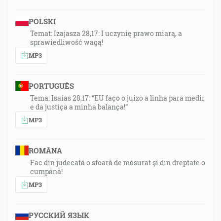
POLSKI
Temat: Izajasza 28,17: I uczynię prawo miarą, a
sprawiedliwość wagą!
MP3
PORTUGUÊS
Tema: Isaías 28,17: “EU faço o juizo a linha para medir
e da justiça a minha balança!”
MP3
ROMÂNA
Fac din judecată o sfoară de măsurat și din dreptate o
cumpănă!
MP3
РУССКИЙ ЯЗЫК