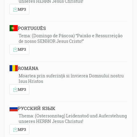
unseres HERRN Jesus Christus!
MP3
PORTUGUÊS
Tema: (Domingo de Páscoa) “Paixão e Ressurreição
de nosso SENHOR Jesus Cristo!”
MP3
ROMÂNA
Moartea prin suferință si învierea Domnului nostru
Isus Hristos
MP3
РУССКИЙ ЯЗЫК
Thema: (Ostersonntag) Leidenstod und Auferstehung
unseres HERRN Jesus Christus!
MP3