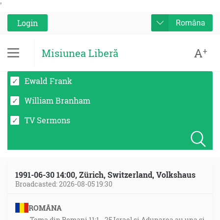
'
Login
Româna
A
+
Misiunea Liberă
Ewald Frank
William Branham
TV Sermons
1991-06-30 14:00, Zürich, Switzerland, Volkshaus
Broadcasted: 2026-08-05 19:30
ROMÂNA
Tema din Romani 11:1 - 25 Israel si Adunarea au una si