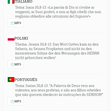
ITALIANO
Tema: Isaia 30,8-13: «La parola di Dio si rivolse ai
veggenti, ai Suoi profeti, e non ai figli ribelli che non
vogliono obbedire alle istruzioni del Signore!»
MP3
POLSKI
Thema: Jesaia 30,8-13: Das Wort Gottes kam zu den
Sehern, zu Seinen Propheten und nicht zu den
missratenen Söhne die den Weisungen des HERRN
nicht gehorchen wollen!
MP3
PORTUGUÊS
Tema: Isaías 30,8-13: “A Palavra de Deus veio aos
videntes, aos seus profetas, e não aos filhos rebeldes
que não querem obedecer às instruções do SENHOR!”
MP3