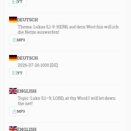
YT
DEUTSCH
Thema: Lukas 5,1-9: HERR, auf dein Wort hin will ich
die Netze auswerfen!
MP3
DEUTSCH
2026-07-26 1000 [DE]
YT
ENGLISH
Topic: Luke 5:1–9: LORD, at thy Word I will let down
the net!
MP3
ENGLISH