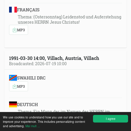
FRANÇAIS
Thema: (Ostersonntag) Leidenstod und Auferstehung
unseres HERRN Jesus Christus!
MP3
1991-03-30 14:00, Villach, Austria, Villach
Broadcasted: 2026-07-19 10:00
SWAHILI DRC
MP3
DEUTSCH
Thema: Ein Mann der im Namen des HERRN im
göttlichen Auftrag spricht, muss eine göttliche
We use cookies to understand how you use our site and to
I agree
improve your experience. This includes personalizing content
Sendung haben!
and advertising.
Mai mult ...
MP3