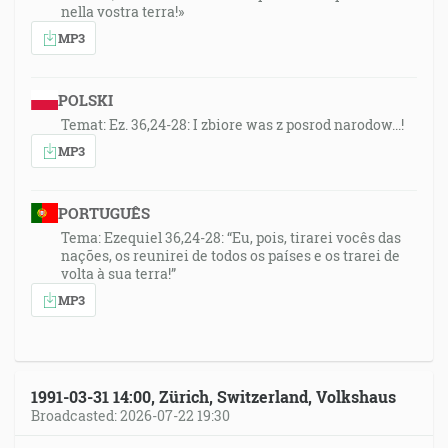
nella vostra terra!»
MP3
POLSKI
Temat: Ez. 36,24-28: I zbiore was z posrod narodow...!
MP3
PORTUGUÊS
Tema: Ezequiel 36,24-28: “Eu, pois, tirarei vocês das
nações, os reunirei de todos os países e os trarei de
volta à sua terra!”
MP3
1991-03-31 14:00, Zürich, Switzerland, Volkshaus
Broadcasted: 2026-07-22 19:30