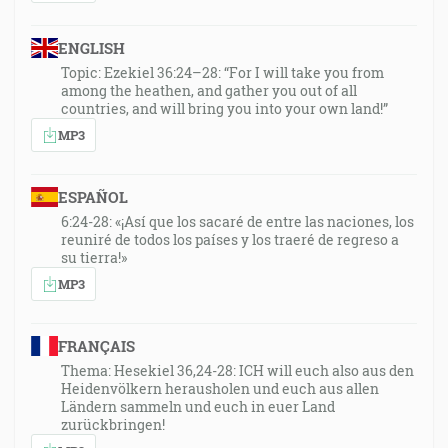
ENGLISH
Topic: Ezekiel 36:24–28: “For I will take you from
among the heathen, and gather you out of all
countries, and will bring you into your own land!”
MP3
ESPAÑOL
6:24-28: «¡Así que los sacaré de entre las naciones, los
reuniré de todos los países y los traeré de regreso a
su tierra!»
MP3
FRANÇAIS
Thema: Hesekiel 36,24-28: ICH will euch also aus den
Heidenvölkern herausholen und euch aus allen
Ländern sammeln und euch in euer Land
zurückbringen!