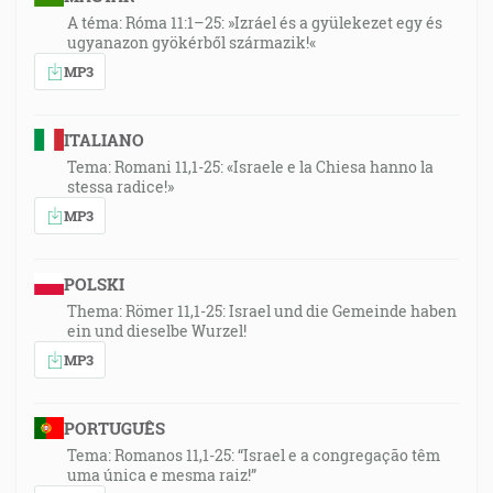
A téma: Róma 11:1–25: »Izráel és a gyülekezet egy és
ugyanazon gyökérből származik!«
MP3
ITALIANO
Tema: Romani 11,1-25: «Israele e la Chiesa hanno la
stessa radice!»
MP3
POLSKI
Thema: Römer 11,1-25: Israel und die Gemeinde haben
ein und dieselbe Wurzel!
MP3
PORTUGUÊS
Tema: Romanos 11,1-25: “Israel e a congregação têm
uma única e mesma raiz!”