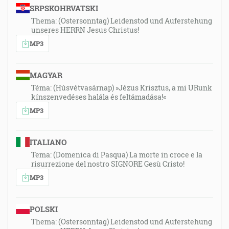
SRPSKOHRVATSKI
Thema: (Ostersonntag) Leidenstod und Auferstehung
unseres HERRN Jesus Christus!
MP3
MAGYAR
Téma: (Húsvétvasárnap) »Jézus Krisztus, a mi URunk
kínszenvedéses halála és feltámadása!«
MP3
ITALIANO
Tema: (Domenica di Pasqua) La morte in croce e la
risurrezione del nostro SIGNORE Gesù Cristo!
MP3
POLSKI
Thema: (Ostersonntag) Leidenstod und Auferstehung