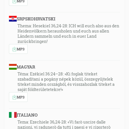
MP3
SRPSKOHRVATSKI
Thema: Hesekiel 36,24-28: ICH will euch also aus den
Heidenvölkern herausholen und euch aus allen
Ländern sammeln und euch in euer Land
zurückbringen!
MP3
MAGYAR
Téma: Ezékiel 36:24–28: »Ki foglak titeket
szabadítani a pogány népek közül, összegyűjtelek
titeket minden országból, és visszahozlak titeket a
saját földterületetekre!«
MP3
ITALIANO
Tema: Ezechiele 36,24-28: «Vi farò uscire dalle
nazioni, vi radunerò da tutti i paesi e vi riporterò