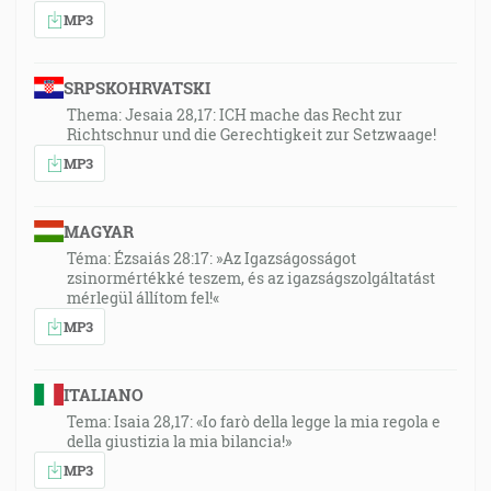
MP3
SRPSKOHRVATSKI
Thema: Jesaia 28,17: ICH mache das Recht zur
Richtschnur und die Gerechtigkeit zur Setzwaage!
MP3
MAGYAR
Téma: Ézsaiás 28:17: »Az Igazságosságot
zsinormértékké teszem, és az igazságszolgáltatást
mérlegül állítom fel!«
MP3
ITALIANO
Tema: Isaia 28,17: «Io farò della legge la mia regola e
della giustizia la mia bilancia!»
MP3