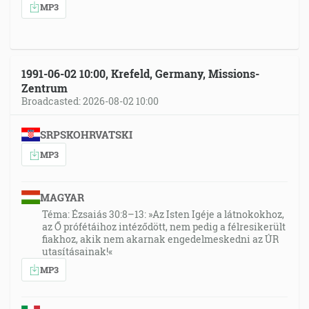
MP3
1991-06-02 10:00, Krefeld, Germany, Missions-
Zentrum
Broadcasted: 2026-08-02 10:00
SRPSKOHRVATSKI
MP3
MAGYAR
Téma: Ézsaiás 30:8–13: »Az Isten Igéje a látnokokhoz,
az Ő prófétáihoz intéződött, nem pedig a félresikerült
fiakhoz, akik nem akarnak engedelmeskedni az ÚR
utasításainak!«
MP3