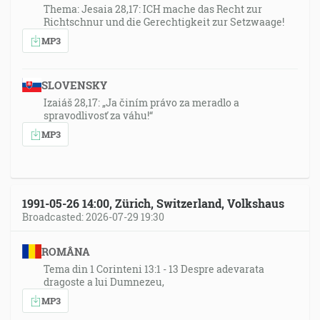
Thema: Jesaia 28,17: ICH mache das Recht zur
Richtschnur und die Gerechtigkeit zur Setzwaage!
MP3
SLOVENSKY
Izaiáš 28,17: „Ja činím právo za meradlo a
spravodlivosť za váhu!“
MP3
1991-05-26 14:00, Zürich, Switzerland, Volkshaus
Broadcasted: 2026-07-29 19:30
ROMÂNA
Tema din 1 Corinteni 13:1 - 13 Despre adevarata
dragoste a lui Dumnezeu,
MP3