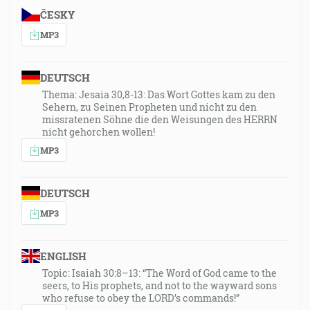
ČESKY
MP3
DEUTSCH
Thema: Jesaia 30,8-13: Das Wort Gottes kam zu den
Sehern, zu Seinen Propheten und nicht zu den
missratenen Söhne die den Weisungen des HERRN
nicht gehorchen wollen!
MP3
DEUTSCH
MP3
ENGLISH
Topic: Isaiah 30:8–13: “The Word of God came to the
seers, to His prophets, and not to the wayward sons
who refuse to obey the LORD’s commands!”