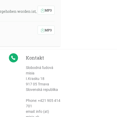
MP3
orgehoben worden ist,
MP3
Kontakt
Slobodná ľudová
misia
I.Krasku 18
917 05 Trnava
Slovenská republika
Phone:
+421 905 414
701
email: info (at)