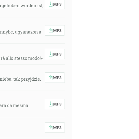
MP3
orgehoben worden ist,
MP3
mennybe, ugyanazon a
MP3
erà allo stesso modo!»
MP3
ieba, tak przyjdzie,
MP3
ltará da mesma
MP3