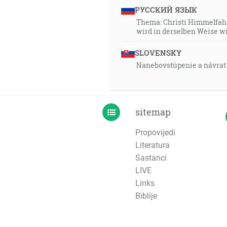
РУССКИЙ ЯЗЫК
Thema: Christi Himmelfahrt
wird in derselben Weise 
SLOVENSKY
Nanebovstúpenie a návrat 
sitemap
Propovijedi
Literatura
Sastanci
LIVE
Links
Biblije