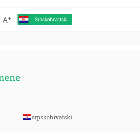
A
+
Srpskohrvatski
mmene
srpskohrvatski