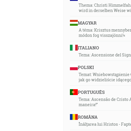
Thema: Christi Himmelfahrt
wird in derselben Weise 
MAGYAR
A téma: Krisztus mennybeme
módon fog visszajönni!«
ITALIANO
Tema: Ascensione del Signore
POLSKI
Temat: Wniebowstąpienie Ch
jak go widzieliście idącego
PORTUGUÊS
Tema: Ascensão de Cristo At
maneira!”
ROMÂNA
Înălțarea lui Hristos - Fapte