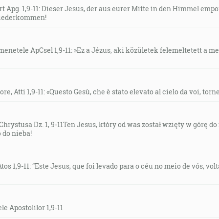
 Apg. 1,9-11: Dieser Jesus, der aus eurer Mitte in den Himmel emp
wiederkommen!
netele ApCsel 1,9-11: »Ez a Jézus, aki közületek felemeltetett a 
, Atti 1,9-11: «Questo Gesù, che è stato elevato al cielo da voi, torn
rystusa Dz. 1, 9-11Ten Jesus, który od was został wzięty w górę do n
 do nieba!
os 1,9-11: “Este Jesus, que foi levado para o céu no meio de vós, vo
le Apostolilor 1,9-11