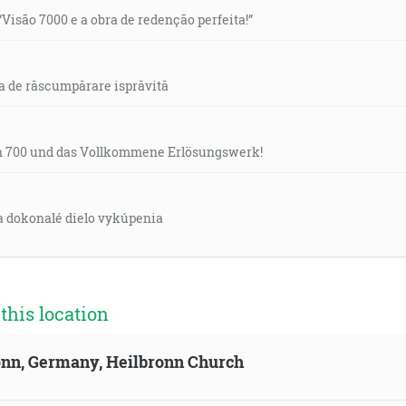
“Visão 7000 e a obra de redenção perfeita!”
a de răscumpărare isprăvită
on 700 und das Vollkommene Erlösungswerk!
 a dokonalé dielo vykúpenia
his location
ronn, Germany, Heilbronn Church