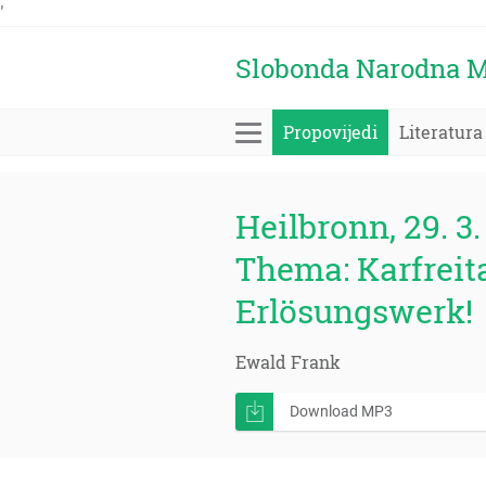
'
Slobonda Narodna M
Propovijedi
Literatura
Heilbronn, 29. 3. 
Thema: Karfreit
Erlösungswerk!
Ewald Frank
Download MP3