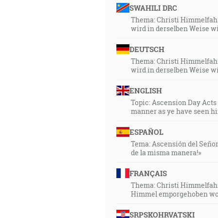
SWAHILI DRC
Thema: Christi Himmelfahrt
wird in derselben Weise 
DEUTSCH
Thema: Christi Himmelfahrt
wird in derselben Weise 
ENGLISH
Topic: Ascension Day Acts 
manner as ye have seen hi
ESPAÑOL
Tema: Ascensión del Señor H
de la misma manera!»
FRANÇAIS
Thema: Christi Himmelfahrt 
Himmel emporgehoben word
SRPSKOHRVATSKI