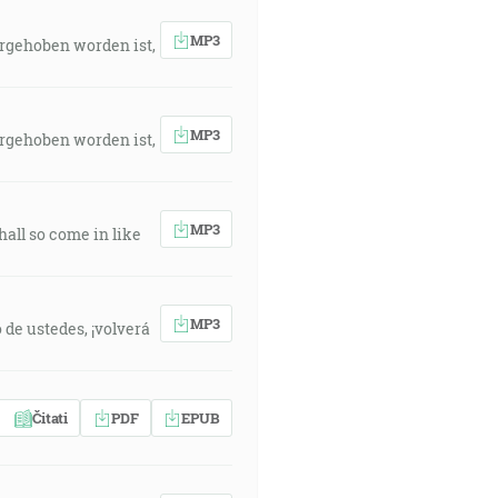
MP3
orgehoben worden ist,
MP3
orgehoben worden ist,
MP3
hall so come in like
MP3
 de ustedes, ¡volverá
Čitati
PDF
EPUB