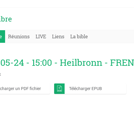
ibre
e
Réunions
LIVE
Liens
La bible
05-24 - 15:00 - Heilbronn - FRE
k
écharger un PDF fichier
Télécharger EPUB