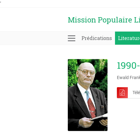
'
Mission Populaire L
Prédications
Literatur
1990-
Ewald Fran
Tél