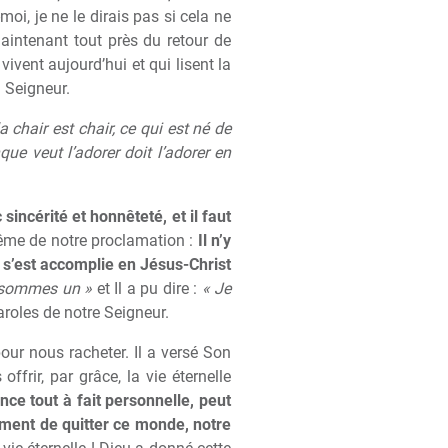
i, je ne le dirais pas si cela ne
maintenant tout près du retour de
ivent aujourd’hui et qui lisent la
 Seigneur.
 chair est chair, ce qui est né de
que veut l’adorer doit l’adorer en
 sincérité et honnêteté, et il faut
ême de notre proclamation :
Il n’y
ci s’est accomplie en Jésus-Christ
us sommes un »
et Il a pu dire :
« Je
aroles de notre Seigneur.
pour nous racheter. Il a versé Son
frir, par grâce, la vie éternelle
ence tout à fait personnelle, peut
moment de quitter ce monde, notre