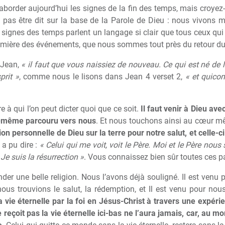
order aujourd’hui les signes de la fin des temps, mais croyez-mo
t pas être dit sur la base de la Parole de Dieu : nous vivons 
 signes des temps parlent un langage si clair que tous ceux qui v
 lumière des événements, que nous sommes tout près du retour du
 Jean,
« il faut que vous naissiez de nouveau. Ce qui est né de la
prit »
, comme nous le lisons dans Jean 4 verset 2,
« et quicon
e à qui l’on peut dicter quoi que ce soit.
Il faut venir à Dieu avec
i-même parcouru vers nous
. Et nous touchons ainsi au cœur m
ion personnelle de Dieu sur la terre pour notre salut, et celle-
l a pu dire :
« Celui qui me voit, voit le Père. Moi et le Père no
; Je suis la résurrection »
. Vous connaissez bien sûr toutes ces p
der une belle religion. Nous l’avons déjà souligné. Il est venu 
s trouvions le salut, la rédemption, et Il est venu pour nous of
la vie éternelle par la foi en Jésus-Christ à travers une expéri
e reçoit pas la vie éternelle ici-bas ne l’aura jamais, car, au 