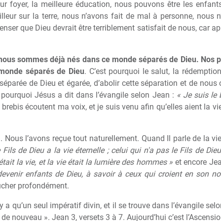
eur foyer, la meilleure éducation, nous pouvons être les enfants
illeur sur la terre, nous n’avons fait de mal à personne, nous n
enser que Dieu devrait être terriblement satisfait de nous, car ap
nous sommes déjà nés dans ce monde séparés de Dieu. Nos pa
monde séparés de Dieu
. C’est pourquoi le salut, la rédemptio
séparée de Dieu et égarée, d’abolir cette séparation et de nous 
st pourquoi Jésus a dit dans l’évangile selon Jean :
« Je suis le
s brebis écoutent ma voix, et je suis venu afin qu’elles aient la vi
i. Nous l’avons reçue tout naturellement. Quand Il parle de la vi
 Fils de Dieu a la vie éternelle ; celui qui n'a pas le Fils de Dieu
était la vie, et la vie était la lumière des hommes »
et encore Jea
 devenir enfants de Dieu, à savoir à ceux qui croient en son n
ucher profondément.
 n’y a qu’un seul impératif divin, et il se trouve dans l’évangile sel
es de nouveau ». Jean 3, versets 3 à 7. Aujourd’hui c’est l’Ascensi