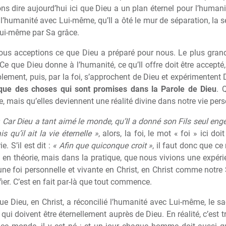
ons dire aujourd’hui ici que Dieu a un plan éternel pour l’human
é l’humanité avec Lui-même, qu’Il a ôté le mur de séparation, la sép
Lui-même par Sa grâce.
 nous acceptions ce que Dieu a préparé pour nous. Le plus grand
. Ce que Dieu donne à l’humanité, ce qu’Il offre doit être accepté, 
ement, puis, par la foi, s’approchent de Dieu et expérimentent 
tique des choses qui sont promises dans la Parole de Dieu
. 
e, mais qu’elles deviennent une réalité divine dans notre vie pers
 Car Dieu a tant aimé le monde, qu’Il a donné son Fils seul eng
s qu’il ait la vie éternelle »
, alors, la foi, le mot « foi » ici do
. S’il est dit :
« Afin que quiconque croit »
, il faut donc que ce 
s en théorie, mais dans la pratique, que nous vivions une expé
 une foi personnelle et vivante en Christ, en Christ comme notr
fier. C’est en fait par-là que tout commence.
 Dieu, en Christ, a réconcilié l’humanité avec Lui-même, le sac
 qui doivent être éternellement auprès de Dieu. En réalité, c’est 