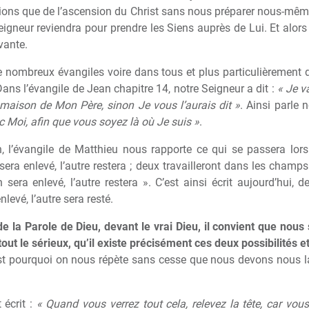
lions que de l’ascension du Christ sans nous préparer nous-mêm
igneur reviendra pour prendre les Siens auprès de Lui. Et alors i
vante.
 nombreux évangiles voire dans tous et plus particulièrement da
ans l’évangile de Jean chapitre 14, notre Seigneur a dit :
« Je v
aison de Mon Père, sinon Je vous l’aurais dit »
. Ainsi parle n
c Moi, afin que vous soyez là où Je suis »
.
, l’évangile de Matthieu nous rapporte ce qui se passera lor
era enlevé, l’autre restera ; deux travailleront dans les champs :
era enlevé, l’autre restera ». C’est ainsi écrit aujourd’hui, d
nlevé, l’autre sera resté.
e la Parole de Dieu, devant le vrai Dieu, il convient que nous 
ut le sérieux, qu’il existe précisément ces deux possibilités et
est pourquoi on nous répète sans cesse que nous devons nous la
 écrit :
« Quand vous verrez tout cela, relevez la tête, car vo