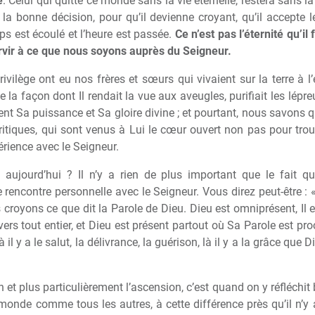
e
. Celui qui quitte ce monde sans la vie éternelle, restera sans la
la bonne décision, pour qu’il devienne croyant, qu’il accepte l
mps est écoulé et l’heure est passée.
Ce n’est pas l’éternité qu’il 
ervir à ce que nous soyons auprès du Seigneur.
privilège ont eu nos frères et sœurs qui vivaient sur la terre à l
 la façon dont Il rendait la vue aux aveugles, purifiait les lépre
nt Sa puissance et Sa gloire divine ; et pourtant, nous savons q
ritiques, qui sont venus à Lui le cœur ouvert non pas pour tro
érience avec le Seigneur.
nt aujourd’hui ? Il n’y a rien de plus important que le fait 
encontre personnelle avec le Seigneur. Vous direz peut-être : « 
 croyons ce que dit la Parole de Dieu. Dieu est omniprésent, Il e
nivers tout entier, et Dieu est présent partout où Sa Parole est pr
à il y a le salut, la délivrance, la guérison, là il y a la grâce qu
 et plus particulièrement l’ascension, c’est quand on y réfléchit
 monde comme tous les autres, à cette différence près qu’il n’