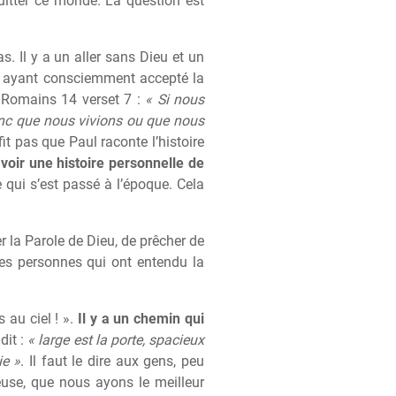
uitter ce monde. La question est
bas. Il y a un aller sans Dieu et un
in ayant consciemment accepté la
n Romains 14 verset 7 :
« Si nous
onc que nous vivions ou que nous
ffit pas que Paul raconte l’histoire
voir une histoire personnelle de
e qui s’est passé à l’époque. Cela
er la Parole de Dieu, de prêcher de
des personnes qui ont entendu la
 au ciel ! ».
Il y a un chemin qui
dit :
« large est la porte, spacieux
ie »
. Il faut le dire aux gens, peu
use, que nous ayons le meilleur