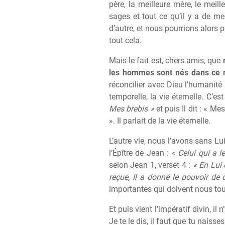
père, la meilleure mère, le meill
sages et tout ce qu’il y a de me
d’autre, et nous pourrions alors p
tout cela.
Mais le fait est, chers amis, que
les hommes sont nés dans ce 
réconcilier avec Dieu l’humanité 
temporelle, la vie éternelle. C’e
Mes brebis »
et puis Il dit : « Me
». Il parlait de la vie éternelle.
L’autre vie, nous l’avons sans Lu
l’Épître de Jean :
« Celui qui a le
selon Jean 1, verset 4 :
« En Lui 
reçue, Il a donné le pouvoir de
importantes qui doivent nous to
Et puis vient l’impératif divin, il
Je te le dis, il faut que tu naiss