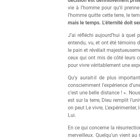
décision est définitivement pris
vie à l’homme pour qu’il prenne 
l’homme quitte cette terre, le te
mais le temps. L’éternité doit s
J’ai réfléchi aujourd’hui à quel 
entendu, vu, et ont été témoins de
le pain et révélait majestueuseme
ceux qui ont mis de côté leurs c
pour vivre véritablement une exp
Qu’y aurait-il de plus importa
consciemment l’expérience d’une r
c’est une belle distance ! ». Nous
est sur la terre, Dieu remplit l’u
on peut Le vivre, L’expérimenter, l
Lui.
En ce qui concerne la résurrection
merveilleux. Quelqu’un vient au