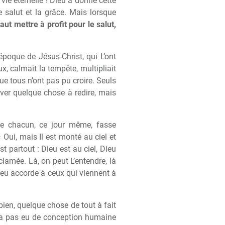
 vie éternelle ! Dieu a donné cette
e salut et la grâce. Mais lorsque
faut mettre à profit pour le salut,
’époque de Jésus-Christ, qui L’ont
ux, calmait la tempête, multipliait
ue tous n’ont pas pu croire. Seuls
uver quelque chose à redire, mais
que chacun, ce jour même, fasse
Oui, mais Il est monté au ciel et
st partout : Dieu est au ciel, Dieu
oclamée. Là, on peut L’entendre, là
e Dieu accorde à ceux qui viennent à
 bien, quelque chose de tout à fait
y a pas eu de conception humaine