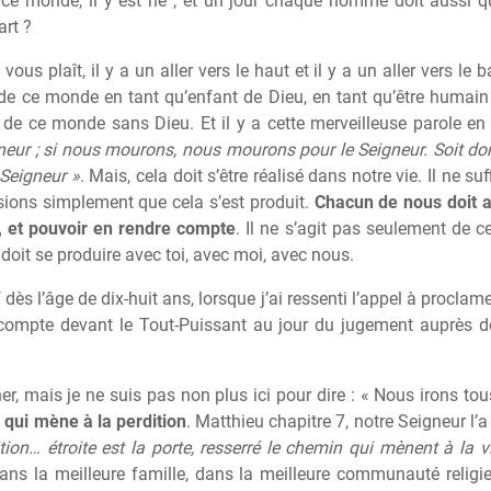
 ce monde, il y est né ; et un jour chaque homme doit aussi q
art ?
l vous plaît, il y a un aller vers le haut et il y a un aller vers le 
rt de ce monde en tant qu’enfant de Dieu, en tant qu’être huma
rt de ce monde sans Dieu. Et il y a cette merveilleuse parole e
gneur ; si nous mourons, nous mourons pour le Seigneur. Soit d
Seigneur »
. Mais, cela doit s’être réalisé dans notre vie. Il ne su
sions simplement que cela s’est produit.
Chacun de nous doit a
 et pouvoir en rendre compte
. Il ne s’agit pas seulement de c
 doit se produire avec toi, avec moi, avec nous.
dès l’âge de dix-huit ans, lorsque j’ai ressenti l’appel à proclam
e compte devant le Tout-Puissant au jour du jugement auprès 
, mais je ne suis pas non plus ici pour dire : « Nous irons tous
n qui mène à la perdition
. Matthieu chapitre 7, notre Seigneur l’a 
ion… étroite est la porte, resserré le chemin qui mènent à la v
ns la meilleure famille, dans la meilleure communauté religie