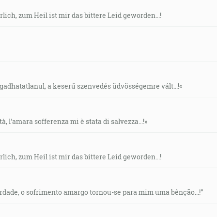
lich, zum Heil ist mir das bittere Leid geworden...!
agadhatatlanul, a keserű szenvedés üdvösségemre vált...!«
tà, l'amara sofferenza mi è stata di salvezza...!»
lich, zum Heil ist mir das bittere Leid geworden...!
erdade, o sofrimento amargo tornou-se para mim uma bênção...!”