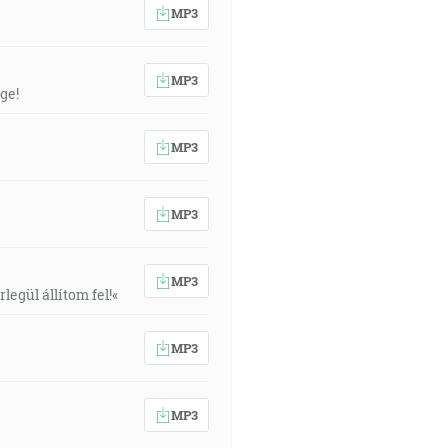
MP3
MP3
ge!
MP3
MP3
MP3
egül állítom fel!«
MP3
MP3