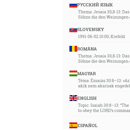
РУССКИЙ ЯЗЫК
Thema: Jesaia 30,8-13: Da
Söhne die den Weisungen 
SLOVENSKY
1991-06-02 10:00, Krefeld
ROMÂNA
Thema: Jesaia 30,8-13: Da
Söhne die den Weisungen 
MAGYAR
Téma: Ézsaiás 30:8–13: »Az 
akik nem akarnak engedel
ENGLISH
Topic: Isaiah 30:8–13: “Th
to obey the LORD’s comman
ESPAÑOL