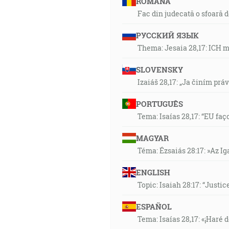
ROMÂNA
Fac din judecată o sfoară 
РУССКИЙ ЯЗЫК
Thema: Jesaia 28,17: ICH 
SLOVENSKY
Izaiáš 28,17: „Ja činím prá
PORTUGUÊS
Tema: Isaías 28,17: “EU faç
MAGYAR
Téma: Ézsaiás 28:17: »Az I
ENGLISH
Topic: Isaiah 28:17: “Justic
ESPAÑOL
Tema: Isaías 28,17: «¡Haré d