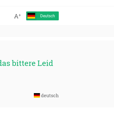
A
+
Deutsch
das bittere Leid
deutsch