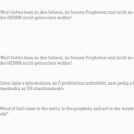
s Wort Gottes kam zu den Sehern, zu Seinen Propheten und nicht zu
des HERRN nicht gehorchen wollen!
s Wort Gottes kam zu den Sehern, zu Seinen Propheten und nicht zu
des HERRN nicht gehorchen wollen!
Isten Igéje a látnokokhoz, az Ő prófétáihoz intéződött, nem pedig a f
meskedni az ÚR utasításainak!«
e Word of God came to the seers, to His prophets, and not to the way
ds!”