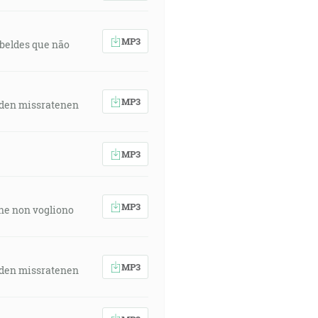
MP3
rebeldes que não
MP3
 den missratenen
MP3
MP3
 che non vogliono
MP3
 den missratenen