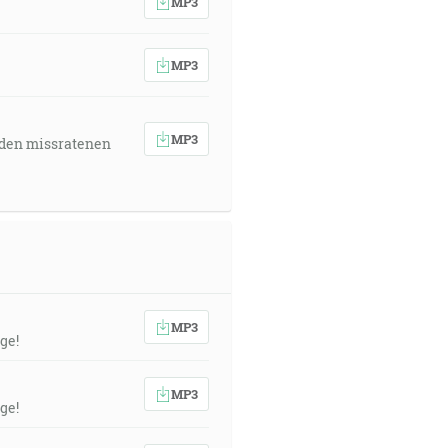
MP3
MP3
MP3
 den missratenen
MP3
ge!
MP3
ge!