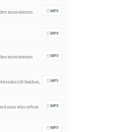
MP3
 den missratenen
MP3
MP3
 den missratenen
MP3
élresikerült fiakhoz,
MP3
ward sons who refuse
MP3