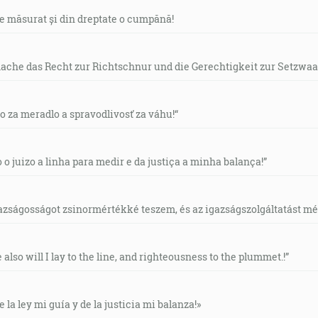
de măsurat și din dreptate o cumpănă!
mache das Recht zur Richtschnur und die Gerechtigkeit zur Setzwaa
vo za meradlo a spravodlivosť za váhu!“
o o juizo a linha para medir e da justiça a minha balança!”
gazságosságot zsinormértékké teszem, és az igazságszolgáltatást mérl
e also will I lay to the line, and righteousness to the plummet.!”
e la ley mi guía y de la justicia mi balanza!»