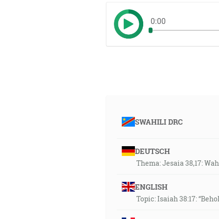
0:00
SWAHILI DRC
DEUTSCH
Thema: Jesaia 38,17: Wahr
ENGLISH
Topic: Isaiah 38:17: “Behol