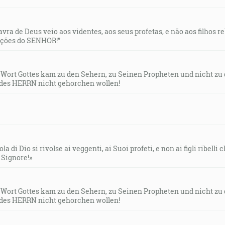
lavra de Deus veio aos videntes, aos seus profetas, e não aos filhos 
uções do SENHOR!”
s Wort Gottes kam zu den Sehern, zu Seinen Propheten und nicht zu
des HERRN nicht gehorchen wollen!
la di Dio si rivolse ai veggenti, ai Suoi profeti, e non ai figli ribelli
l Signore!»
s Wort Gottes kam zu den Sehern, zu Seinen Propheten und nicht zu
des HERRN nicht gehorchen wollen!