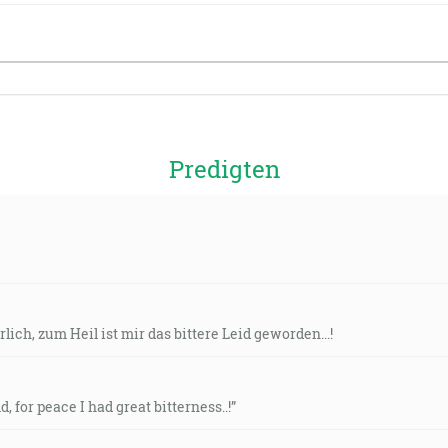
Predigten
lich, zum Heil ist mir das bittere Leid geworden...!
d, for peace I had great bitterness..!”