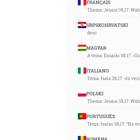
FRANÇAIS
Thema: Jesaia 38,17: Wahr
SRPSKOHRVATSKI
desc
MAGYAR
A téma: Ézsaiás 38:17: »T
ITALIANO
Tema: Isaia 38,17: «In veri
POLSKI
Thema: Jesaia 38,17: Wahr
PORTUGUÊS
Tema: Isaías 38,17: “Na v
ROMÂNA