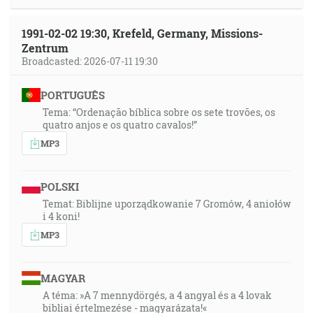
1991-02-02 19:30, Krefeld, Germany, Missions-
Zentrum
Broadcasted: 2026-07-11 19:30
PORTUGUÊS
Tema: “Ordenação bíblica sobre os sete trovões, os
quatro anjos e os quatro cavalos!”
MP3
POLSKI
Temat: Biblijne uporządkowanie 7 Gromów, 4 aniołów
i 4 koni!
MP3
MAGYAR
A téma: »A 7 mennydörgés, a 4 angyal és a 4 lovak
bibliai értelmezése - magyarázata!«