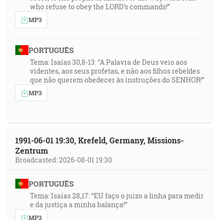
who refuse to obey the LORD’s commands!”
MP3
PORTUGUÊS
Tema: Isaías 30,8-13: “A Palavra de Deus veio aos
videntes, aos seus profetas, e não aos filhos rebeldes
que não querem obedecer às instruções do SENHOR!”
MP3
1991-06-01 19:30, Krefeld, Germany, Missions-
Zentrum
Broadcasted: 2026-08-01 19:30
PORTUGUÊS
Tema: Isaías 28,17: “EU faço o juizo a linha para medir
e da justiça a minha balança!”
MP3