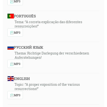
MP3
PORTUGUÊS
Tema: “A correta explicação das diferentes
ressurreições!”
MP3
РУССКИЙ ЯЗЫК
Thema: Richtige Darlegung der verschiedenen
Auferstehungen!
MP3
ENGLISH
Topic: “A proper exposition of the various
resurrections!”
MP3