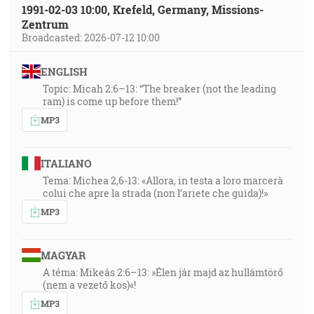
1991-02-03 10:00, Krefeld, Germany, Missions-
Zentrum
Broadcasted: 2026-07-12 10:00
ENGLISH
Topic: Micah 2:6–13: “The breaker (not the leading
ram) is come up before them!”
MP3
ITALIANO
Tema: Michea 2,6-13: «Allora, in testa a loro marcerà
colui che apre la strada (non l’ariete che guida)!»
MP3
MAGYAR
A téma: Mikeás 2:6–13: »Élen jár majd az hullámtörő
(nem a vezető kos)«!
MP3