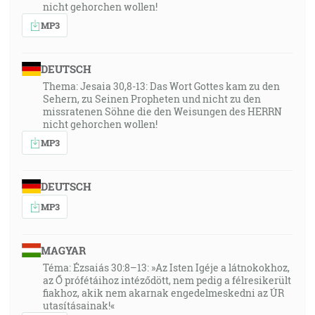
nicht gehorchen wollen!
MP3
DEUTSCH
Thema: Jesaia 30,8-13: Das Wort Gottes kam zu den
Sehern, zu Seinen Propheten und nicht zu den
missratenen Söhne die den Weisungen des HERRN
nicht gehorchen wollen!
MP3
DEUTSCH
MP3
MAGYAR
Téma: Ézsaiás 30:8–13: »Az Isten Igéje a látnokokhoz,
az Ő prófétáihoz intéződött, nem pedig a félresikerült
fiakhoz, akik nem akarnak engedelmeskedni az ÚR
utasításainak!«