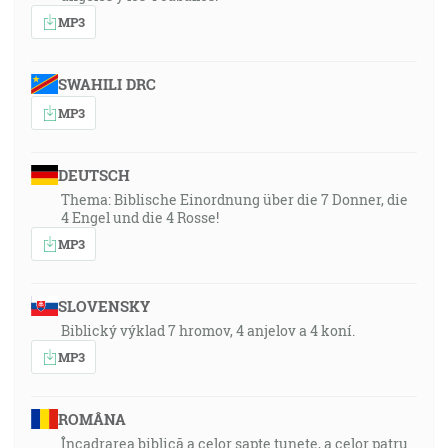
MP3
SWAHILI DRC
MP3
DEUTSCH
Thema: Biblische Einordnung über die 7 Donner, die
4 Engel und die 4 Rosse!
MP3
SLOVENSKY
Biblický výklad 7 hromov, 4 anjelov a 4 koní.
MP3
ROMÂNA
Încadrarea biblică a celor șapte tunete, a celor patru