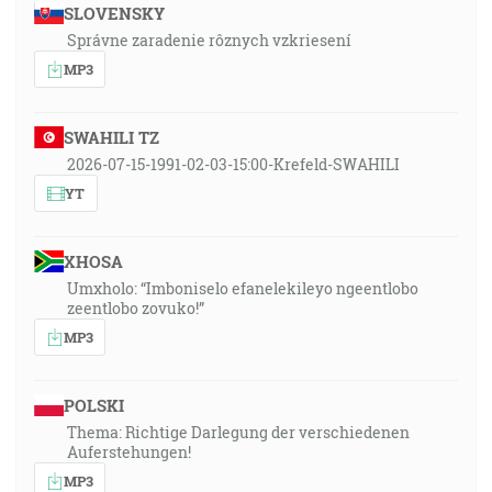
SLOVENSKY
Správne zaradenie rôznych vzkriesení
MP3
SWAHILI TZ
2026-07-15-1991-02-03-15:00-Krefeld-SWAHILI
YT
XHOSA
Umxholo: “Imboniselo efanelekileyo ngeentlobo
zeentlobo zovuko!”
MP3
POLSKI
Thema: Richtige Darlegung der verschiedenen
Auferstehungen!
MP3