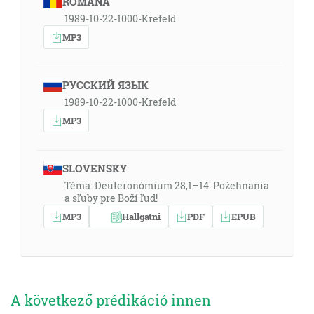
ROMÂNA
1989-10-22-1000-Krefeld
MP3
РУССКИЙ ЯЗЫК
1989-10-22-1000-Krefeld
MP3
SLOVENSKY
Téma: Deuteronómium 28,1–14: Požehnania
a sľuby pre Boží ľud!
MP3
Hallgatni
PDF
EPUB
A következő prédikáció innen