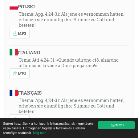
POLSKI
Thema: Apg. 4,24-31: Als jene es vernommen hatten,
erhoben sie einmütig ihre Stimme zu Gott und
beteten!
MP3
ITALIANO
Tema: Atti 4,24-31: «Quando udirono ciò, alzarono
all’unisono la voce a Dio e pregarono!»
MP3
FRANÇAIS
Thema: Apg. 4,24-31: Als jene es vernommen hatten,
erhoben sie einmütig ihre Stimme zu Gott und
beteten!
MP3
Sütiket használunk a honlapunk felhasználásának megértésére
Egyetértek
és javítására. Ez magában foglalja a tartalom és a reklám
személyre szabását.
Még több ...