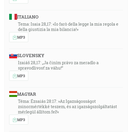
ITALIANO
Tema: Isaia 28,17: «Io farò della legge la mia regola e
della giustizia la mia bilancia!»
MP3
SLOVENSKY
Izaiáš 28,17: „Ja činím právo za meradlo a
spravodlivosť za váhu!“
MP3
MAGYAR
Téma: Ézsaiás 28:17: »Az Igazságosságot
zsinormértékké teszem, és az igazságszolgáltatást
mérlegül állítom fel!«
MP3