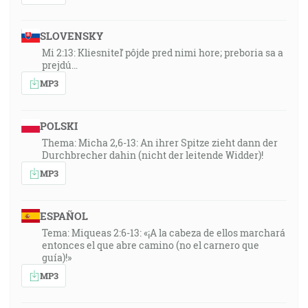
SLOVENSKY
Mi 2:13: Kliesniteľ pôjde pred nimi hore; preboria sa a
prejdú…
MP3
POLSKI
Thema: Micha 2,6-13: An ihrer Spitze zieht dann der
Durchbrecher dahin (nicht der leitende Widder)!
MP3
ESPAÑOL
Tema: Miqueas 2:6-13: «¡A la cabeza de ellos marchará
entonces el que abre camino (no el carnero que
guía)!»
MP3