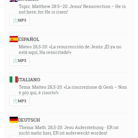
Topic: Matthew 28:5–20: Jesus’ Resurrection – He is
not here; for He is risen!
MP3
ESPAÑOL
Mateo 28,5-20: «La resurrección de Jesús: ¡Él ya no
está aquí, Ha resucitado!»
MP3
ITALIANO
Tema: Matteo 28,5-20: «La risurrezione di Gesù – Non
è più qui, è risorto!»
MP3
DEUTSCH
Thema: Math. 28,5-20: Jesu Auferstehung - ER ist
nicht mehr hier, ER ist auferweckt worden!