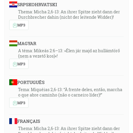
SRPSKOHRVATSKI
Thema: Micha 2,6-13: An ihrer Spitze zieht dann der
Durchbrecher dahin (nicht der leitende Widder)!
MP3
MAGYAR
A téma: Mikeás 2:6–13: »Élen jár majd az hullámtörő
(nem a vezető kos)«!
MP3
PORTUGUÊS
Tema: Miquéias 2,6-13: “À frente deles, então, marcha
o que abre caminho (não o carneiro líder)!”
MP3
FRANÇAIS
Thema: Micha 2,6-13: An ihrer Spitze zieht dann der