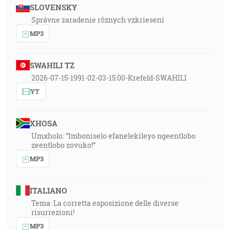
SLOVENSKY
Správne zaradenie rôznych vzkriesení
MP3
SWAHILI TZ
2026-07-15-1991-02-03-15:00-Krefeld-SWAHILI
YT
XHOSA
Umxholo: “Imboniselo efanelekileyo ngeentlobo
zeentlobo zovuko!”
MP3
ITALIANO
Tema: La corretta esposizione delle diverse
risurrezioni!
MP3