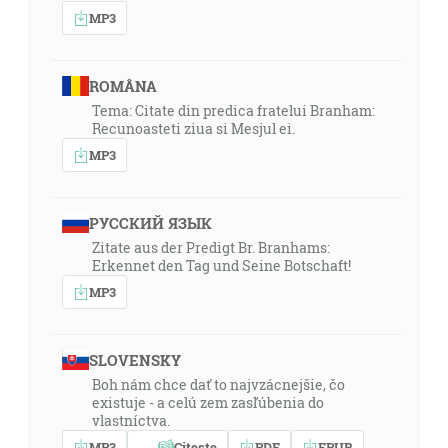
MP3
ROMÂNA
Tema: Citate din predica fratelui Branham:
Recunoasteti ziua si Mesjul ei.
MP3
РУССКИЙ ЯЗЫК
Zitate aus der Predigt Br. Branhams:
Erkennet den Tag und Seine Botschaft!
MP3
SLOVENSKY
Boh nám chce dať to najvzácnejšie, čo
existuje - a celú zem zasľúbenia do
vlastníctva.
MP3
Citeste
PDF
EPUB