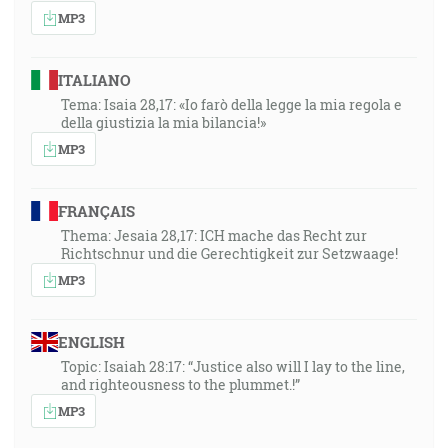
MP3
ITALIANO
Tema: Isaia 28,17: «Io farò della legge la mia regola e
della giustizia la mia bilancia!»
MP3
FRANÇAIS
Thema: Jesaia 28,17: ICH mache das Recht zur
Richtschnur und die Gerechtigkeit zur Setzwaage!
MP3
ENGLISH
Topic: Isaiah 28:17: “Justice also will I lay to the line,
and righteousness to the plummet.!”
MP3