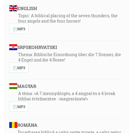
ENGLISH
Topic: A biblical placing of the seven thunders, the
four angels and the four horses!
MP3
SRPSKOHRVATSKI
Thema: Biblische Einordnung über die 7 Donner, die
4 Engel und die 4 Rosse!
MP3
MAGYAR
A téma: »A 7 mennydörgés, a 4 angyal és a 4 lovak
bibliai értelmezése - magyarázata!«
MP3
ROMÂNA
Încadrarea biblică a celor șapte tunete, a celor patru