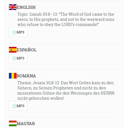
ENGLISH
Topic: Isaiah 30:8–13: “The Word of God came to the
seers, to His prophets, and not to the wayward sons
who refuse to obey the LORD’s commands!”
MP3
ESPAÑOL
MP3
ROMÂNA
Thema: Jesaia 30,8-13: Das Wort Gottes kam zu den
Sehern, zu Seinen Propheten und nicht zu den
missratenen Söhne die den Weisungen des HERRN
nicht gehorchen wollen!
MP3
MAGYAR