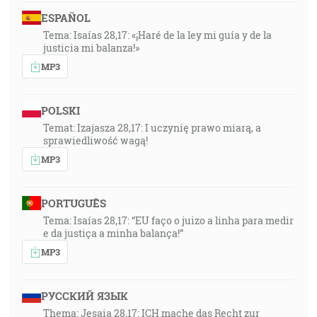
ESPAÑOL
Tema: Isaías 28,17: «¡Haré de la ley mi guía y de la
justicia mi balanza!»
MP3
POLSKI
Temat: Izajasza 28,17: I uczynię prawo miarą, a
sprawiedliwość wagą!
MP3
PORTUGUÊS
Tema: Isaías 28,17: “EU faço o juizo a linha para medir
e da justiça a minha balança!”
MP3
РУССКИЙ ЯЗЫК
Thema: Jesaia 28,17: ICH mache das Recht zur