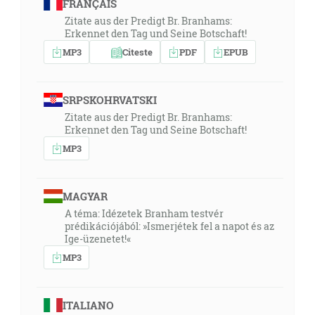
FRANÇAIS
Zitate aus der Predigt Br. Branhams:
Erkennet den Tag und Seine Botschaft!
MP3
Citeste
PDF
EPUB
SRPSKOHRVATSKI
Zitate aus der Predigt Br. Branhams:
Erkennet den Tag und Seine Botschaft!
MP3
MAGYAR
A téma: Idézetek Branham testvér
prédikációjából: »Ismerjétek fel a napot és az
Ige-üzenetet!«
MP3
ITALIANO