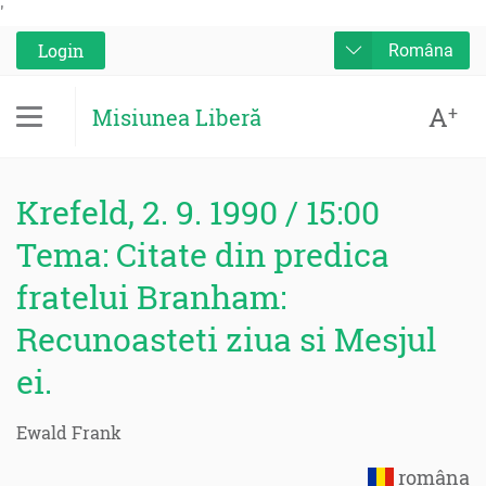
'
Login
Româna
A
+
Misiunea Liberă
Krefeld, 2. 9. 1990 / 15:00
Tema: Citate din predica
fratelui Branham:
Recunoasteti ziua si Mesjul
ei.
Ewald Frank
româna