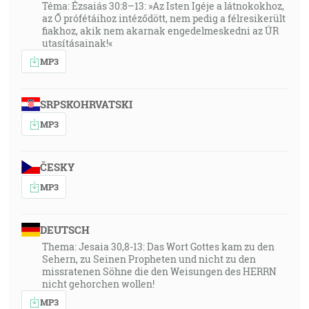
Téma: Ézsaiás 30:8–13: »Az Isten Igéje a látnokokhoz,
az Ő prófétáihoz intéződött, nem pedig a félresikerült
fiakhoz, akik nem akarnak engedelmeskedni az ÚR
utasításainak!«
MP3
SRPSKOHRVATSKI
MP3
ČESKY
MP3
DEUTSCH
Thema: Jesaia 30,8-13: Das Wort Gottes kam zu den
Sehern, zu Seinen Propheten und nicht zu den
missratenen Söhne die den Weisungen des HERRN
nicht gehorchen wollen!
MP3