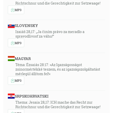
Richtschnur und die Gerechtigkeit zur Setzwaage!
MP3
SLOVENSKY
Izaiáš 28,17: „Ja činím právo za meradlo a
spravodlivosť za váhu!“
MP3
MAGYAR
Téma: Ézsaiás 28:17: »Az Igazságosságot
zsinormértékké teszem, és az igazságszolgáltatást
mérlegül állítom fel!«
MP3
SRPSKOHRVATSKI
Thema: Jesaia 28,17: ICH mache das Recht zur
Richtschnur und die Gerechtigkeit zur Setzwaage!