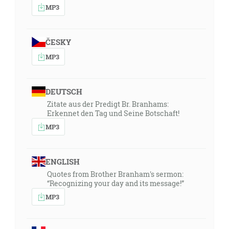
MP3
ČESKY
MP3
DEUTSCH
Zitate aus der Predigt Br. Branhams:
Erkennet den Tag und Seine Botschaft!
MP3
ENGLISH
Quotes from Brother Branham's sermon:
“Recognizing your day and its message!”
MP3