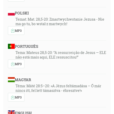
POLSKI
Temat: Mat. 28,5-20: Zmartwychwstanie Jezusa - Nie
ma go tu, bo wstał z martwych!
MP3
PORTUGUÊS
Tema: Mateus 28,5-20: “A ressurreição de Jesus — ELE
não está mais aqui, ELE ressuscitou!”
MP3
MAGYAR
Téma: Máté 28:5–20: »A Jézus feltámadása – Ő már
nincs itt, fel lett támasztva - ébresztve!«
MP3
ENGLISH