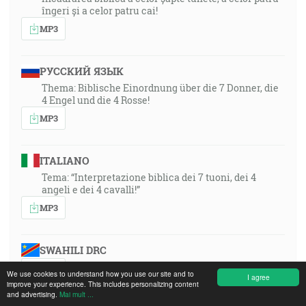
îngeri și a celor patru cai!
MP3
РУССКИЙ ЯЗЫК
Thema: Biblische Einordnung über die 7 Donner, die
4 Engel und die 4 Rosse!
MP3
ITALIANO
Tema: “Interpretazione biblica dei 7 tuoni, dei 4
angeli e dei 4 cavalli!”
MP3
SWAHILI DRC
MP3
We use cookies to understand how you use our site and to
I agree
improve your experience. This includes personalizing content
and advertising.
Mai mult ...