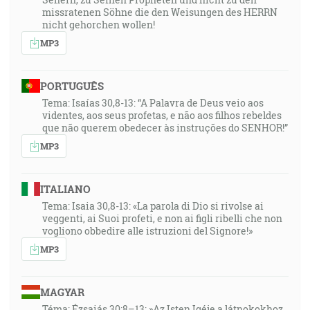
missratenen Söhne die den Weisungen des HERRN
nicht gehorchen wollen!
MP3
PORTUGUÊS
Tema: Isaías 30,8-13: “A Palavra de Deus veio aos
videntes, aos seus profetas, e não aos filhos rebeldes
que não querem obedecer às instruções do SENHOR!”
MP3
ITALIANO
Tema: Isaia 30,8-13: «La parola di Dio si rivolse ai
veggenti, ai Suoi profeti, e non ai figli ribelli che non
vogliono obbedire alle istruzioni del Signore!»
MP3
MAGYAR
Téma: Ézsaiás 30:8–13: »Az Isten Igéje a látnokokhoz,