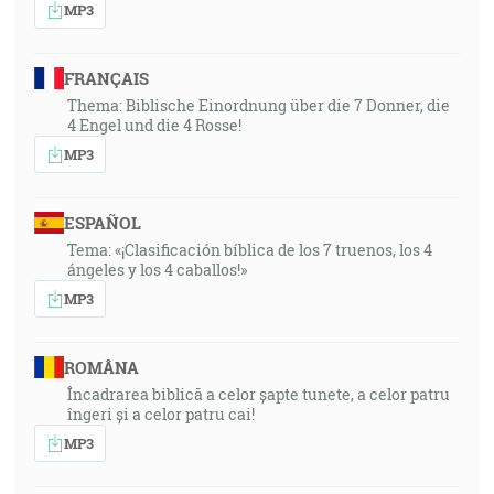
MP3
FRANÇAIS
Thema: Biblische Einordnung über die 7 Donner, die
4 Engel und die 4 Rosse!
MP3
ESPAÑOL
Tema: «¡Clasificación bíblica de los 7 truenos, los 4
ángeles y los 4 caballos!»
MP3
ROMÂNA
Încadrarea biblică a celor șapte tunete, a celor patru
îngeri și a celor patru cai!
MP3