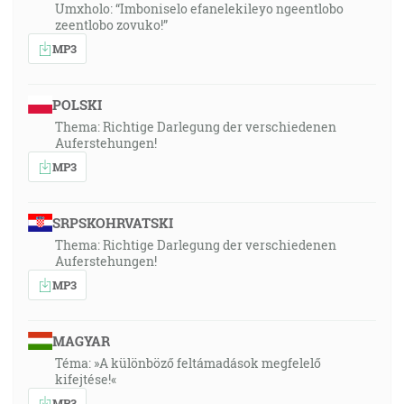
Umxholo: “Imboniselo efanelekileyo ngeentlobo
zeentlobo zovuko!”
MP3
POLSKI
Thema: Richtige Darlegung der verschiedenen
Auferstehungen!
MP3
SRPSKOHRVATSKI
Thema: Richtige Darlegung der verschiedenen
Auferstehungen!
MP3
MAGYAR
Téma: »A különböző feltámadások megfelelő
kifejtése!«
MP3