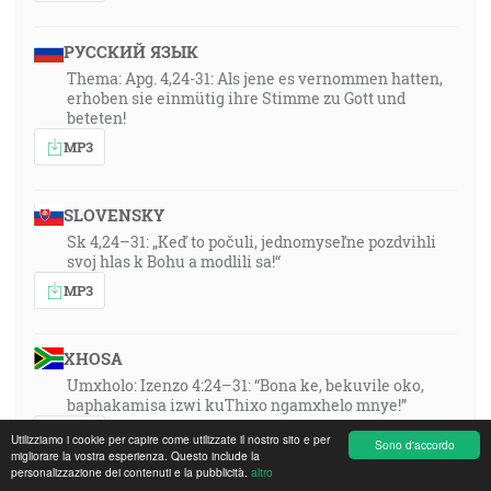
РУССКИЙ ЯЗЫК
Thema: Apg. 4,24-31: Als jene es vernommen hatten,
erhoben sie einmütig ihre Stimme zu Gott und
beteten!
MP3
SLOVENSKY
Sk 4,24–31: „Keď to počuli, jednomyseľne pozdvihli
svoj hlas k Bohu a modlili sa!“
MP3
XHOSA
Umxholo: Izenzo 4:24–31: “Bona ke, bekuvile oko,
baphakamisa izwi kuThixo ngamxhelo mnye!”
MP3
Utilizziamo i cookie per capire come utilizzate il nostro sito e per
Sono d'accordo
migliorare la vostra esperienza. Questo include la
personalizzazione dei contenuti e la pubblicità.
altro