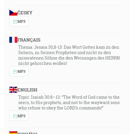
ČESKY
MP3
FRANÇAIS
Thema: Jesaia 30,8-13: Das Wort Gottes kam zu den
Sehern, zu Seinen Propheten und nicht zu den
missratenen Söhne die den Weisungen des HERRN
nicht gehorchen wollen!
MP3
ENGLISH
Topic: Isaiah 30:8–13: “The Word of God came to the
seers, to His prophets, and not to the wayward sons
who refuse to obey the LORD’s commands!”
MP3