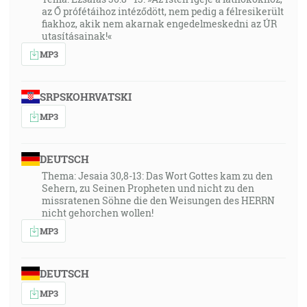
az Ő prófétáihoz intéződött, nem pedig a félresikerült
fiakhoz, akik nem akarnak engedelmeskedni az ÚR
utasításainak!«
MP3
SRPSKOHRVATSKI
MP3
DEUTSCH
Thema: Jesaia 30,8-13: Das Wort Gottes kam zu den
Sehern, zu Seinen Propheten und nicht zu den
missratenen Söhne die den Weisungen des HERRN
nicht gehorchen wollen!
MP3
DEUTSCH
MP3