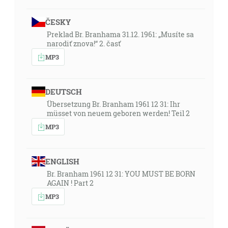
ČESKY
Preklad Br. Branhama 31.12. 1961: „Musíte sa
narodiť znova!“ 2. časť
MP3
DEUTSCH
Übersetzung Br. Branham 1961 12 31: Ihr
müsset von neuem geboren werden! Teil 2
MP3
ENGLISH
Br. Branham 1961 12 31: YOU MUST BE BORN
AGAIN ! Part 2
MP3