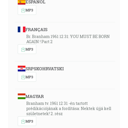
ESPAÑOL
MP3
FRANÇAIS
Br. Branham 1961 12 31: YOU MUST BE BORN
AGAIN ! Part 2
MP3
SRPSKOHRVATSKI
MP3
MAGYAR
Branham tv. 1961 12 31 -én tartott
prédikációjának a fordítása: Nektek újjá kell
születnetek! 2. rész
MP3