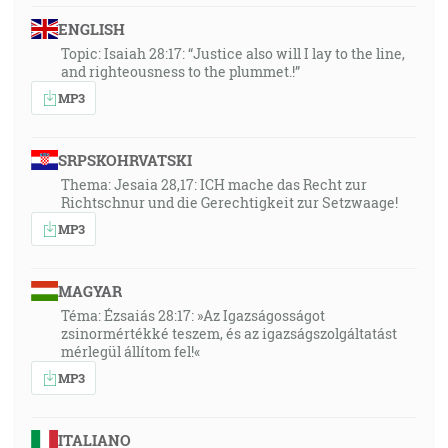
ENGLISH
Topic: Isaiah 28:17: “Justice also will I lay to the line,
and righteousness to the plummet.!”
MP3
SRPSKOHRVATSKI
Thema: Jesaia 28,17: ICH mache das Recht zur
Richtschnur und die Gerechtigkeit zur Setzwaage!
MP3
MAGYAR
Téma: Ézsaiás 28:17: »Az Igazságosságot
zsinormértékké teszem, és az igazságszolgáltatást
mérlegül állítom fel!«
MP3
ITALIANO