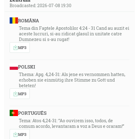
Broadcasted: 2026-07-08 19:30
ROMÂNA
Tema din Faptele Apostolilor 4:24 - 31 Cand au auzit ei
aceste lucruri, si-au ridicat glasul in unitate catre
Dumnezeu si s-au rugat!
MP3
POLSKI
Thema: Apg. 4,24-31: Als jene es vernommen hatten,
erhoben sie einmütig ihre Stimme zu Gott und
beteten!
MP3
PORTUGUÊS
Tema: Atos 4,24-31: “Ao ouvirem isso, todos, de
comum acordo, levantaram a voz a Deus e oraram!”
MP3