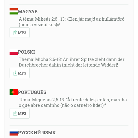
MAGYAR
A téma: Mikeás 2:6–13: »Élen jár majd az hullámtörő
(nem a vezető kos)«!
MP3
POLSKI
Thema: Micha 2,6-13: An ihrer Spitze zieht dann der
Durchbrecher dahin (nicht der leitende Widder)!
MP3
PORTUGUÊS
Tema: Miquéias 2,6-13: “À frente deles, então, marcha
o que abre caminho (não o carneiro líder)!”
MP3
РУССКИЙ ЯЗЫК