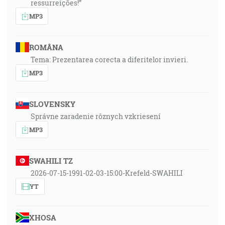
ressurreições!”
MP3
ROMÂNA
Tema: Prezentarea corecta a diferitelor invieri.
MP3
SLOVENSKY
Správne zaradenie rôznych vzkriesení
MP3
SWAHILI TZ
2026-07-15-1991-02-03-15:00-Krefeld-SWAHILI
YT
XHOSA