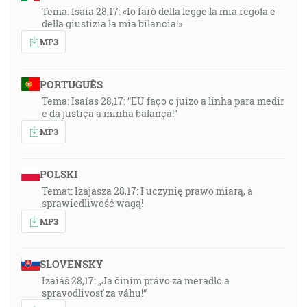
Tema: Isaia 28,17: «Io farò della legge la mia regola e
della giustizia la mia bilancia!»
MP3
PORTUGUÊS
Tema: Isaías 28,17: “EU faço o juizo a linha para medir
e da justiça a minha balança!”
MP3
POLSKI
Temat: Izajasza 28,17: I uczynię prawo miarą, a
sprawiedliwość wagą!
MP3
SLOVENSKY
Izaiáš 28,17: „Ja činím právo za meradlo a
spravodlivosť za váhu!“