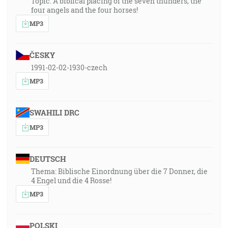
Topic: A biblical placing of the seven thunders, the
four angels and the four horses!
MP3
ČESKY
1991-02-02-1930-czech
MP3
SWAHILI DRC
MP3
DEUTSCH
Thema: Biblische Einordnung über die 7 Donner, die
4 Engel und die 4 Rosse!
MP3
POLSKI