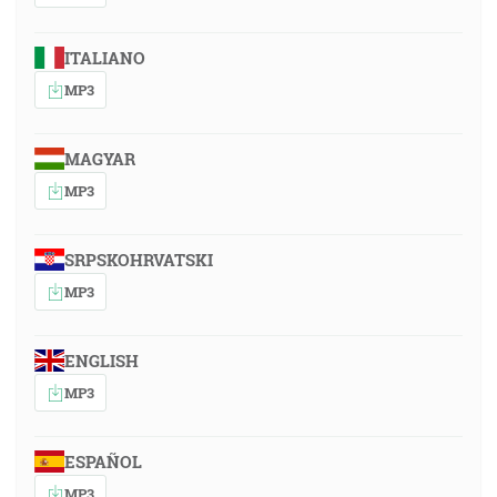
ITALIANO
MP3
MAGYAR
MP3
SRPSKOHRVATSKI
MP3
ENGLISH
MP3
ESPAÑOL
MP3