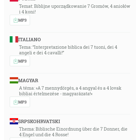
Temat: Biblijne uporządkowanie 7 Gromów, 4 aniołów
i 4 koni!
MP3
ITALIANO
Tema: “Interpretazione biblica dei 7 tuoni, dei 4
angeli e dei 4 cavalli!”
MP3
MAGYAR
A téma: »A 7 mennydörgés, a 4 angyal és a 4 lovak
bibliai értelmezése - magyarázata!«
MP3
SRPSKOHRVATSKI
Thema: Biblische Einordnung über die 7 Donner, die
4 Engel und die 4 Rosse!