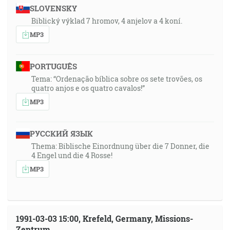
SLOVENSKY
Biblický výklad 7 hromov, 4 anjelov a 4 koní.
MP3
PORTUGUÊS
Tema: “Ordenação bíblica sobre os sete trovões, os
quatro anjos e os quatro cavalos!”
MP3
РУССКИЙ ЯЗЫК
Thema: Biblische Einordnung über die 7 Donner, die
4 Engel und die 4 Rosse!
MP3
1991-03-03 15:00, Krefeld, Germany, Missions-
Zentrum