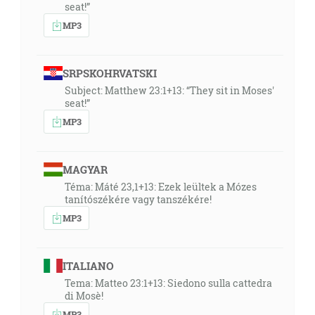
seat!”
MP3
SRPSKOHRVATSKI
Subject: Matthew 23:1+13: “They sit in Moses'
seat!”
MP3
MAGYAR
Téma: Máté 23,1+13: Ezek leültek a Mózes
tanítószékére vagy tanszékére!
MP3
ITALIANO
Tema: Matteo 23:1+13: Siedono sulla cattedra
di Mosè!
MP3