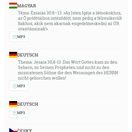
MAGYAR
Téma: Ézsaiás 30:8–13: »Az Isten Igéje a látnokokhoz,
az Ő prófétáihoz intéződött, nem pedig a félresikerült
fiakhoz, akik nem akarnak engedelmeskedni az ÚR
utasításainak!«
MP3
DEUTSCH
Thema: Jesaia 30,8-13: Das Wort Gottes kam zu den
Sehern, zu Seinen Propheten und nicht zu den
missratenen Söhne die den Weisungen des HERRN
nicht gehorchen wollen!
MP3
DEUTSCH
MP3
ČESKY