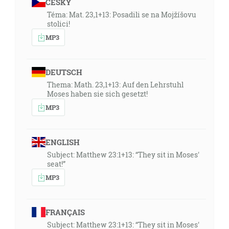
ČESKY
Téma: Mat. 23,1+13: Posadili se na Mojžíšovu
stolici!
MP3
DEUTSCH
Thema: Math. 23,1+13: Auf den Lehrstuhl
Moses haben sie sich gesetzt!
MP3
ENGLISH
Subject: Matthew 23:1+13: “They sit in Moses'
seat!”
MP3
FRANÇAIS
Subject: Matthew 23:1+13: “They sit in Moses'