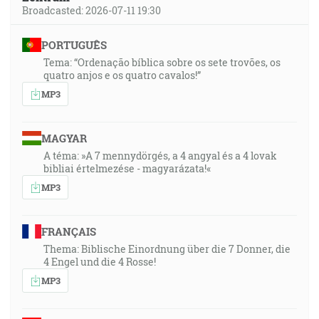
Broadcasted: 2026-07-11 19:30
PORTUGUÊS
Tema: “Ordenação bíblica sobre os sete trovões, os
quatro anjos e os quatro cavalos!”
MP3
MAGYAR
A téma: »A 7 mennydörgés, a 4 angyal és a 4 lovak
bibliai értelmezése - magyarázata!«
MP3
FRANÇAIS
Thema: Biblische Einordnung über die 7 Donner, die
4 Engel und die 4 Rosse!
MP3