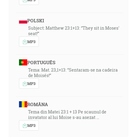
POLSKI
Subject: Matthew 23:1+13: “They sit in Moses'
seat!”
MP3
PORTUGUÊS
Tema: Mat. 23,1+13: “Sentaram-se na cadeira
de Moisés!”
MP3
ROMÂNA
Tema din Matei 23:1 + 13 Pe scaunul de
invatator al lui Moise s-au asezat ...
MP3