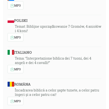
MP3
POLSKI
Temat: Biblijne uporządkowanie 7 Gromów, 4 aniołów
i 4 koni!
MP3
ITALIANO
Tema: “Interpretazione biblica dei 7 tuoni, dei 4
angeli e dei 4 cavalli!”
MP3
ROMÂNA
Încadrarea biblică a celor șapte tunete, a celor patru
îngeri și a celor patru cai!
MP3