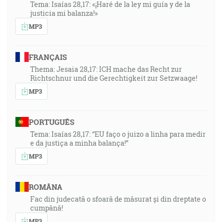
Tema: Isaías 28,17: «¡Haré de la ley mi guía y de la
justicia mi balanza!»
MP3
FRANÇAIS
Thema: Jesaia 28,17: ICH mache das Recht zur
Richtschnur und die Gerechtigkeit zur Setzwaage!
MP3
PORTUGUÊS
Tema: Isaías 28,17: “EU faço o juizo a linha para medir
e da justiça a minha balança!”
MP3
ROMÂNA
Fac din judecată o sfoară de măsurat și din dreptate o
cumpănă!
MP3