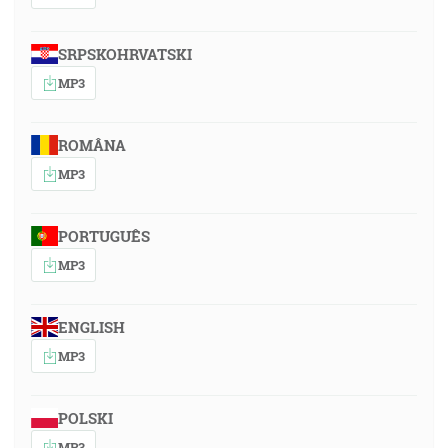
SRPSKOHRVATSKI
MP3
ROMÂNA
MP3
PORTUGUÊS
MP3
ENGLISH
MP3
POLSKI
MP3