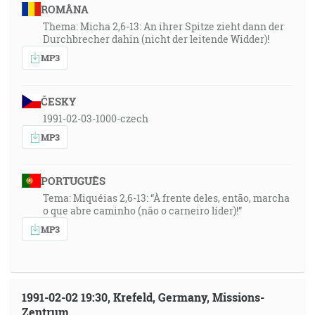
ROMÂNA
Thema: Micha 2,6-13: An ihrer Spitze zieht dann der
Durchbrecher dahin (nicht der leitende Widder)!
MP3
ČESKY
1991-02-03-1000-czech
MP3
PORTUGUÊS
Tema: Miquéias 2,6-13: “À frente deles, então, marcha
o que abre caminho (não o carneiro líder)!”
MP3
1991-02-02 19:30, Krefeld, Germany, Missions-
Zentrum