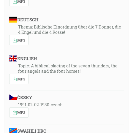
MP3
DEUTSCH
Thema: Biblische Einordnung über die 7 Donner, die
4 Engel und die 4 Rosse!
MP3
ENGLISH
Topic: A biblical placing of the seven thunders, the
four angels and the four horses!
MP3
ČESKY
1991-02-02-1930-czech
MP3
SWAHILI DRC