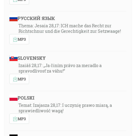
РУССКИЙ ЯЗЫК
Thema: Jesaia 28,17: ICH mache das Recht zur
Richtschnur und die Gerechtigkeit zur Setzwaage!
MP3
SLOVENSKY
Izaiáš 28,17: „Ja činím právo za meradlo a
spravodlivosť za váhu!“
MP3
POLSKI
Temat: Izajasza 28,17: I uczynię prawo miarą, a
sprawiedliwość wagą!
MP3