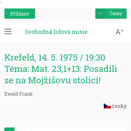
'
Přihlásit
Česky
A
+
Svobodná lidová misie
Krefeld, 14. 5. 1975 / 19:30
Téma: Mat. 23,1+13: Posadili
se na Mojžíšovu stolici!
Ewald Frank
česky