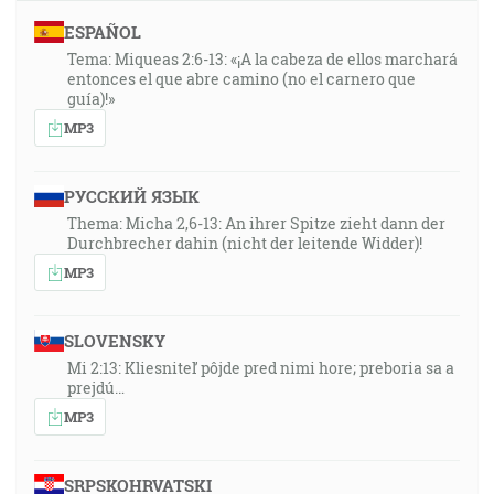
ESPAÑOL
Tema: Miqueas 2:6-13: «¡A la cabeza de ellos marchará
entonces el que abre camino (no el carnero que
guía)!»
MP3
РУССКИЙ ЯЗЫК
Thema: Micha 2,6-13: An ihrer Spitze zieht dann der
Durchbrecher dahin (nicht der leitende Widder)!
MP3
SLOVENSKY
Mi 2:13: Kliesniteľ pôjde pred nimi hore; preboria sa a
prejdú…
MP3
SRPSKOHRVATSKI