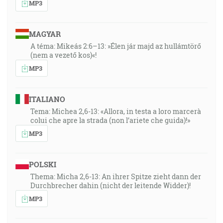
MP3
MAGYAR
A téma: Mikeás 2:6–13: »Élen jár majd az hullámtörő
(nem a vezető kos)«!
MP3
ITALIANO
Tema: Michea 2,6-13: «Allora, in testa a loro marcerà
colui che apre la strada (non l’ariete che guida)!»
MP3
POLSKI
Thema: Micha 2,6-13: An ihrer Spitze zieht dann der
Durchbrecher dahin (nicht der leitende Widder)!
MP3