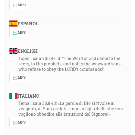
MP3
ESPAÑOL
MP3
ENGLISH
Topic: Isaiah 30:8–13: “The Word of God came to the
seers, to His prophets, and not to the wayward sons
who refuse to obey the LORD’s commands!”
MP3
ITALIANO
Tema: Isaia 30,8-13: «La parola di Dio si rivolse ai
veggenti, ai Suoi profeti, e non ai figli ribelli che non
vogliono obbedire alle istruzioni del Signore!»
MP3