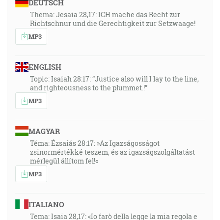
DEUTSCH
Thema: Jesaia 28,17: ICH mache das Recht zur
Richtschnur und die Gerechtigkeit zur Setzwaage!
MP3
ENGLISH
Topic: Isaiah 28:17: “Justice also will I lay to the line,
and righteousness to the plummet.!”
MP3
MAGYAR
Téma: Ézsaiás 28:17: »Az Igazságosságot
zsinormértékké teszem, és az igazságszolgáltatást
mérlegül állítom fel!«
MP3
ITALIANO
Tema: Isaia 28,17: «Io farò della legge la mia regola e