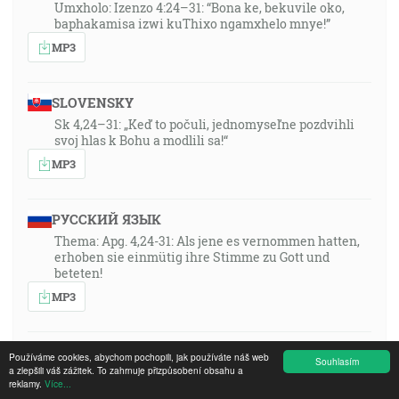
Umxholo: Izenzo 4:24–31: “Bona ke, bekuvile oko,
baphakamisa izwi kuThixo ngamxhelo mnye!”
MP3
SLOVENSKY
Sk 4,24–31: „Keď to počuli, jednomyseľne pozdvihli
svoj hlas k Bohu a modlili sa!“
MP3
РУССКИЙ ЯЗЫК
Thema: Apg. 4,24-31: Als jene es vernommen hatten,
erhoben sie einmütig ihre Stimme zu Gott und
beteten!
MP3
FRANÇAIS
Používáme cookies, abychom pochopili, jak používáte náš web
Souhlasím
a zlepšili váš zážitek. To zahrnuje přizpůsobení obsahu a
Thema: Apg. 4,24-31: Als jene es vernommen hatten,
reklamy.
Více...
erhoben sie einmütig ihre Stimme zu Gott und