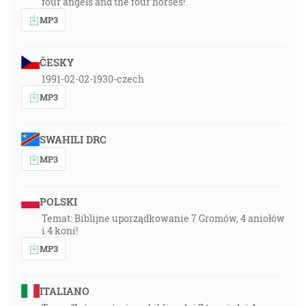
four angels and the four horses!
MP3
ČESKY
1991-02-02-1930-czech
MP3
SWAHILI DRC
MP3
POLSKI
Temat: Biblijne uporządkowanie 7 Gromów, 4 aniołów
i 4 koni!
MP3
ITALIANO