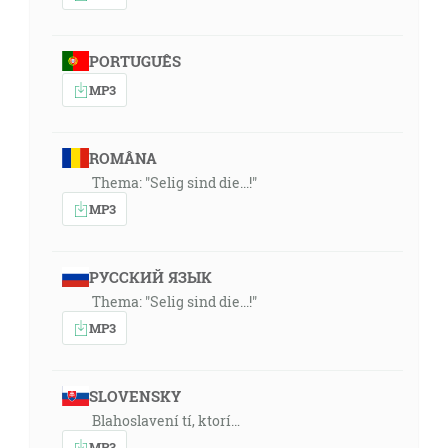
PORTUGUÊS
MP3
ROMÂNA
Thema: "Selig sind die...!"
MP3
РУССКИЙ ЯЗЫК
Thema: "Selig sind die...!"
MP3
SLOVENSKY
Blahoslavení tí, ktorí…
MP3