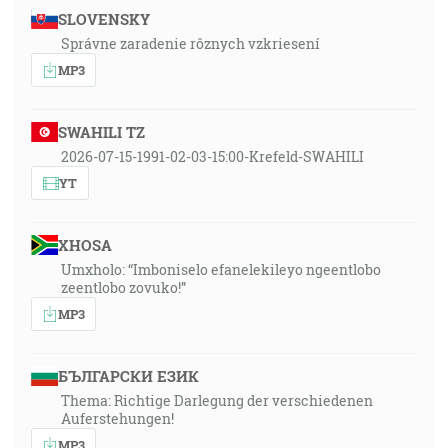
SLOVENSKY
Správne zaradenie rôznych vzkriesení
MP3
SWAHILI TZ
2026-07-15-1991-02-03-15:00-Krefeld-SWAHILI
YT
XHOSA
Umxholo: “Imboniselo efanelekileyo ngeentlobo
zeentlobo zovuko!”
MP3
БЪЛГАРСКИ ЕЗИК
Thema: Richtige Darlegung der verschiedenen
Auferstehungen!
MP3