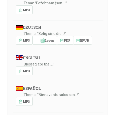
Téma: "Požehnaní jsou...!"
MP3
DEUTSCH
Thema: "Selig sind die...!"
MP3
Lesen
PDF
EPUB
ENGLISH
Blessed are the ...!
MP3
ESPAÑOL
Thema: "Bienaventurados son...!"
MP3