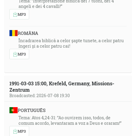
Tema: “Interpretazione biblica dei 7 tuoni, dei 4
angeli e dei 4 cavalli!”
MP3
ROMÂNA
Încadrarea biblică a celor șapte tunete, a celor patru
îngeri și a celor patru cai!
MP3
1991-03-03 15:00, Krefeld, Germany, Missions-
Zentrum
Broadcasted: 2026-07-08 19:30
PORTUGUÊS
Tema: Atos 4,24-31: “Ao ouvirem isso, todos, de
comum acordo, levantaram a voz a Deus e oraram!”
MP3