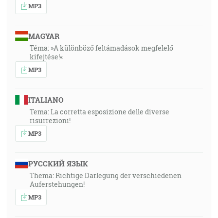
MP3
MAGYAR
Téma: »A különböző feltámadások megfelelő
kifejtése!«
MP3
ITALIANO
Tema: La corretta esposizione delle diverse
risurrezioni!
MP3
РУССКИЙ ЯЗЫК
Thema: Richtige Darlegung der verschiedenen
Auferstehungen!
MP3