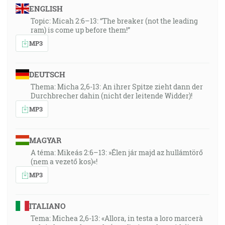
ENGLISH
Topic: Micah 2:6–13: “The breaker (not the leading
ram) is come up before them!”
MP3
DEUTSCH
Thema: Micha 2,6-13: An ihrer Spitze zieht dann der
Durchbrecher dahin (nicht der leitende Widder)!
MP3
MAGYAR
A téma: Mikeás 2:6–13: »Élen jár majd az hullámtörő
(nem a vezető kos)«!
MP3
ITALIANO
Tema: Michea 2,6-13: «Allora, in testa a loro marcerà