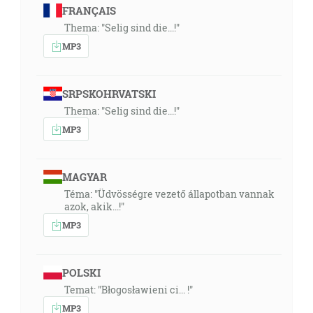
FRANÇAIS
Thema: "Selig sind die...!"
MP3
SRPSKOHRVATSKI
Thema: "Selig sind die...!"
MP3
MAGYAR
Téma: "Üdvösségre vezető állapotban vannak
azok, akik...!"
MP3
POLSKI
Temat: "Błogosławieni ci... !"
MP3