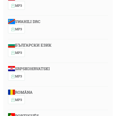
MP3
SWAHILI DRC
MP3
БЪЛГАРСКИ ЕЗИК
MP3
SRPSKOHRVATSKI
MP3
ROMÂNA
MP3
PORTUGUÊS