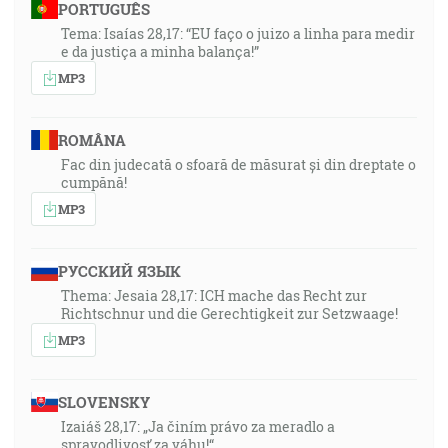
PORTUGUÊS
Tema: Isaías 28,17: “EU faço o juizo a linha para medir
e da justiça a minha balança!”
MP3
ROMÂNA
Fac din judecată o sfoară de măsurat și din dreptate o
cumpănă!
MP3
РУССКИЙ ЯЗЫК
Thema: Jesaia 28,17: ICH mache das Recht zur
Richtschnur und die Gerechtigkeit zur Setzwaage!
MP3
SLOVENSKY
Izaiáš 28,17: „Ja činím právo za meradlo a
spravodlivosť za váhu!“