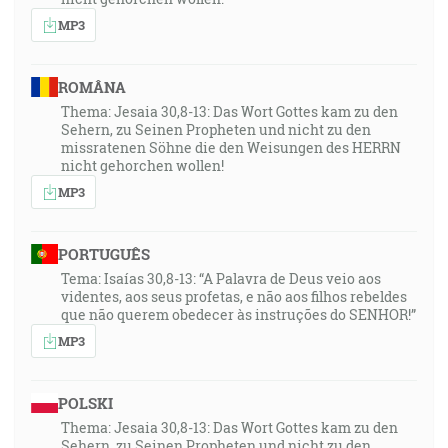
MP3
ROMÂNA
Thema: Jesaia 30,8-13: Das Wort Gottes kam zu den
Sehern, zu Seinen Propheten und nicht zu den
missratenen Söhne die den Weisungen des HERRN
nicht gehorchen wollen!
MP3
PORTUGUÊS
Tema: Isaías 30,8-13: “A Palavra de Deus veio aos
videntes, aos seus profetas, e não aos filhos rebeldes
que não querem obedecer às instruções do SENHOR!”
MP3
POLSKI
Thema: Jesaia 30,8-13: Das Wort Gottes kam zu den
Sehern, zu Seinen Propheten und nicht zu den