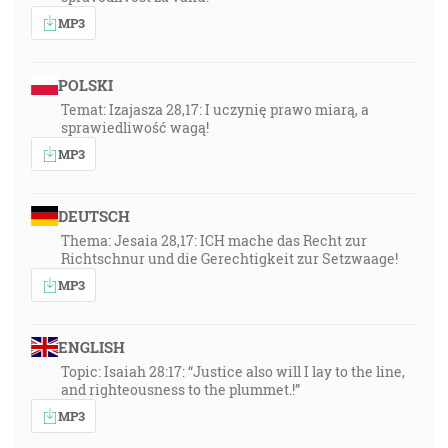
MP3
POLSKI
Temat: Izajasza 28,17: I uczynię prawo miarą, a
sprawiedliwość wagą!
MP3
DEUTSCH
Thema: Jesaia 28,17: ICH mache das Recht zur
Richtschnur und die Gerechtigkeit zur Setzwaage!
MP3
ENGLISH
Topic: Isaiah 28:17: “Justice also will I lay to the line,
and righteousness to the plummet.!”
MP3