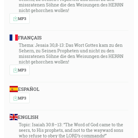
missratenen Söhne die den Weisungen des HERRN
nicht gehorchen wollen!
MP3
FRANÇAIS
Thema: Jesaia 30,8-13: Das Wort Gottes kam zu den
Sehern, zu Seinen Propheten und nicht zu den
missratenen Söhne die den Weisungen des HERRN
nicht gehorchen wollen!
MP3
ESPAÑOL
MP3
ENGLISH
Topic: Isaiah 30:8–13: “The Word of God came to the
seers, to His prophets, and not to the wayward sons
who refuse to obey the LORD’s commands!”