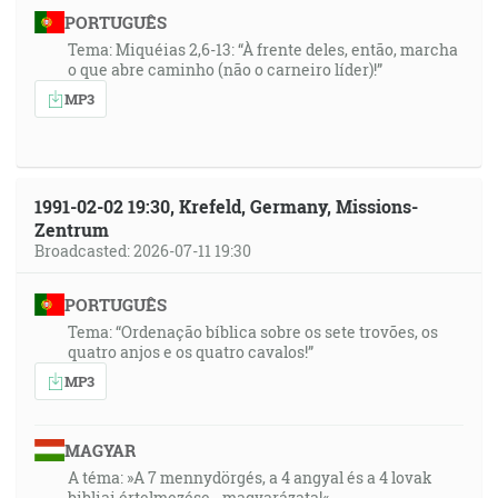
PORTUGUÊS
Tema: Miquéias 2,6-13: “À frente deles, então, marcha
o que abre caminho (não o carneiro líder)!”
MP3
1991-02-02 19:30, Krefeld, Germany, Missions-
Zentrum
Broadcasted: 2026-07-11 19:30
PORTUGUÊS
Tema: “Ordenação bíblica sobre os sete trovões, os
quatro anjos e os quatro cavalos!”
MP3
MAGYAR
A téma: »A 7 mennydörgés, a 4 angyal és a 4 lovak
bibliai értelmezése - magyarázata!«