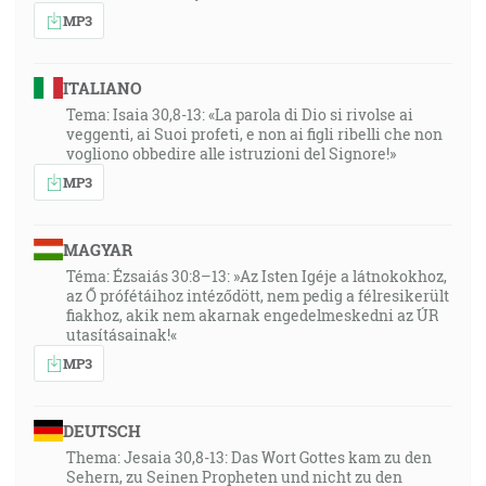
MP3
ITALIANO
Tema: Isaia 30,8-13: «La parola di Dio si rivolse ai
veggenti, ai Suoi profeti, e non ai figli ribelli che non
vogliono obbedire alle istruzioni del Signore!»
MP3
MAGYAR
Téma: Ézsaiás 30:8–13: »Az Isten Igéje a látnokokhoz,
az Ő prófétáihoz intéződött, nem pedig a félresikerült
fiakhoz, akik nem akarnak engedelmeskedni az ÚR
utasításainak!«
MP3
DEUTSCH
Thema: Jesaia 30,8-13: Das Wort Gottes kam zu den
Sehern, zu Seinen Propheten und nicht zu den