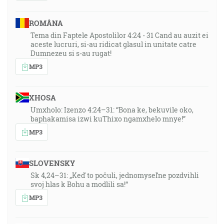
ROMÂNA
Tema din Faptele Apostolilor 4:24 - 31 Cand au auzit ei
aceste lucruri, si-au ridicat glasul in unitate catre
Dumnezeu si s-au rugat!
MP3
XHOSA
Umxholo: Izenzo 4:24–31: “Bona ke, bekuvile oko,
baphakamisa izwi kuThixo ngamxhelo mnye!”
MP3
SLOVENSKY
Sk 4,24–31: „Keď to počuli, jednomyseľne pozdvihli
svoj hlas k Bohu a modlili sa!“
MP3