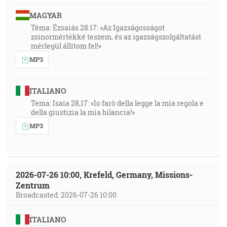
MAGYAR
Téma: Ézsaiás 28:17: »Az Igazságosságot
zsinormértékké teszem, és az igazságszolgáltatást
mérlegül állítom fel!«
MP3
ITALIANO
Tema: Isaia 28,17: «Io farò della legge la mia regola e
della giustizia la mia bilancia!»
MP3
2026-07-26 10:00, Krefeld, Germany, Missions-
Zentrum
Broadcasted: 2026-07-26 10:00
ITALIANO