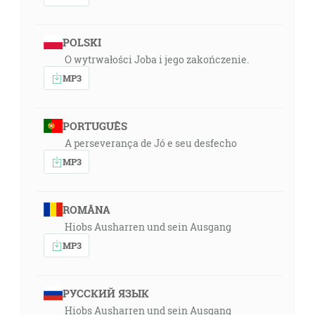
POLSKI
O wytrwałości Joba i jego zakończenie.
MP3
PORTUGUÊS
A perseverança de Jó e seu desfecho
MP3
ROMÂNA
Hiobs Ausharren und sein Ausgang
MP3
РУССКИЙ ЯЗЫК
Hiobs Ausharren und sein Ausgang