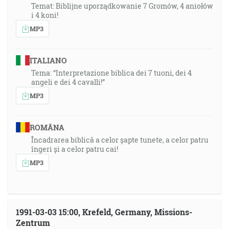
Temat: Biblijne uporządkowanie 7 Gromów, 4 aniołów
i 4 koni!
MP3
ITALIANO
Tema: “Interpretazione biblica dei 7 tuoni, dei 4
angeli e dei 4 cavalli!”
MP3
ROMÂNA
Încadrarea biblică a celor șapte tunete, a celor patru
îngeri și a celor patru cai!
MP3
1991-03-03 15:00, Krefeld, Germany, Missions-
Zentrum