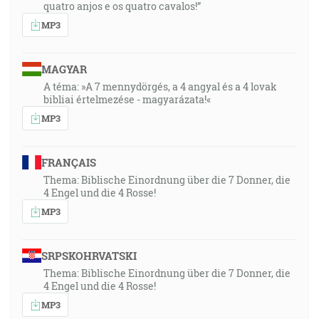
quatro anjos e os quatro cavalos!”
MP3
MAGYAR
A téma: »A 7 mennydörgés, a 4 angyal és a 4 lovak
bibliai értelmezése - magyarázata!«
MP3
FRANÇAIS
Thema: Biblische Einordnung über die 7 Donner, die
4 Engel und die 4 Rosse!
MP3
SRPSKOHRVATSKI
Thema: Biblische Einordnung über die 7 Donner, die
4 Engel und die 4 Rosse!
MP3