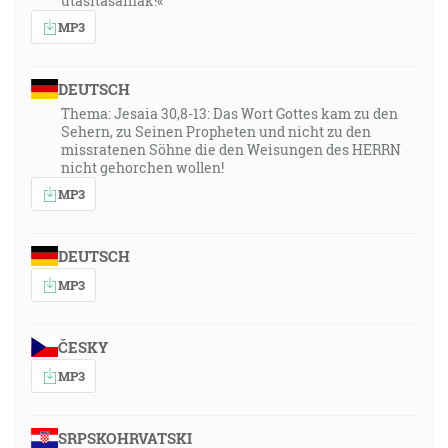
utasításainak!«
MP3
DEUTSCH
Thema: Jesaia 30,8-13: Das Wort Gottes kam zu den
Sehern, zu Seinen Propheten und nicht zu den
missratenen Söhne die den Weisungen des HERRN
nicht gehorchen wollen!
MP3
DEUTSCH
MP3
ČESKY
MP3
SRPSKOHRVATSKI