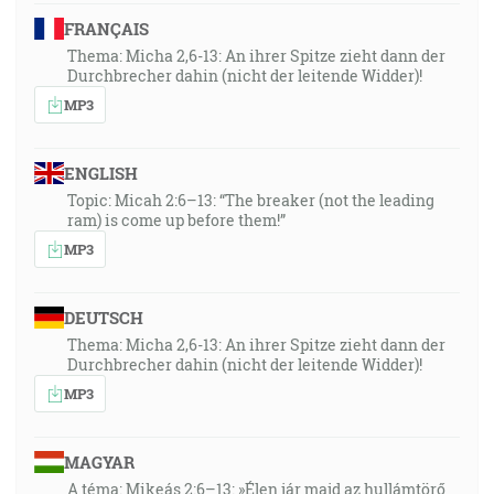
FRANÇAIS
Thema: Micha 2,6-13: An ihrer Spitze zieht dann der
Durchbrecher dahin (nicht der leitende Widder)!
MP3
ENGLISH
Topic: Micah 2:6–13: “The breaker (not the leading
ram) is come up before them!”
MP3
DEUTSCH
Thema: Micha 2,6-13: An ihrer Spitze zieht dann der
Durchbrecher dahin (nicht der leitende Widder)!
MP3
MAGYAR
A téma: Mikeás 2:6–13: »Élen jár majd az hullámtörő