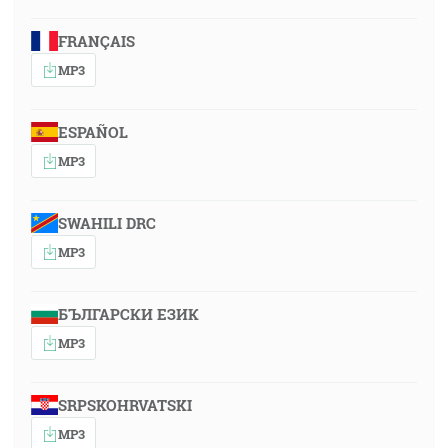
FRANÇAIS
MP3
ESPAÑOL
MP3
SWAHILI DRC
MP3
БЪЛГАРСКИ ЕЗИК
MP3
SRPSKOHRVATSKI
MP3