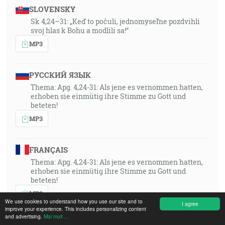
SLOVENSKY
Sk 4,24–31: „Keď to počuli, jednomyseľne pozdvihli
svoj hlas k Bohu a modlili sa!“
MP3
РУССКИЙ ЯЗЫК
Thema: Apg. 4,24-31: Als jene es vernommen hatten,
erhoben sie einmütig ihre Stimme zu Gott und
beteten!
MP3
FRANÇAIS
Thema: Apg. 4,24-31: Als jene es vernommen hatten,
erhoben sie einmütig ihre Stimme zu Gott und
beteten!
MP3
We use cookies to understand how you use our site and to
I agree
improve your experience. This includes personalizing content
and advertising.
Mai mult ...
POLSKI