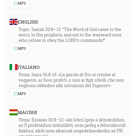
MP3
ENGLISH
Topic: Isaiah 30:8–13: “The Word of God came to the
seers, to His prophets, and not to the wayward sons
who refuse to obey the LORD’s commands!”
MP3
ITALIANO
Tema: Isaia 30,8-13: «La parola di Dio si rivolse ai
veggenti, ai Suoi profeti, e non ai figli ribelli che non
vogliono obbedire alle istruzioni del Signore!»
MP3
MAGYAR
Téma: Ézsaiás 30:8–13: »Az Isten Igéje a látnokokhoz,
az Ő prófétáihoz intéződött, nem pedig a félresikerült
fiakhoz, akik nem akarnak engedelmeskedni az ÚR