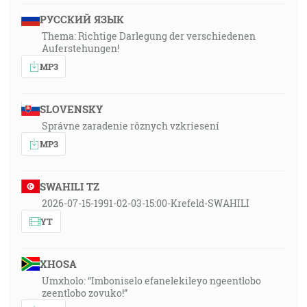
РУССКИЙ ЯЗЫК
Thema: Richtige Darlegung der verschiedenen
Auferstehungen!
MP3
SLOVENSKY
Správne zaradenie rôznych vzkriesení
MP3
SWAHILI TZ
2026-07-15-1991-02-03-15:00-Krefeld-SWAHILI
YT
XHOSA
Umxholo: “Imboniselo efanelekileyo ngeentlobo
zeentlobo zovuko!”