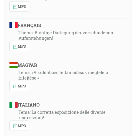
MP3
FRANÇAIS
Thema: Richtige Darlegung der verschiedenen
Auferstehungen!
MP3
MAGYAR
Téma: »A különböző feltámadások megfelelő
kifejtése!«
MP3
ITALIANO
Tema: La corretta esposizione delle diverse
risurrezioni!
MP3