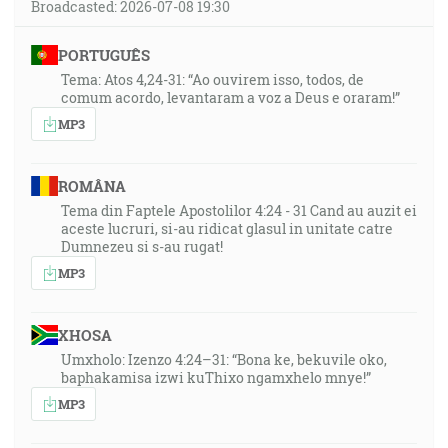
Broadcasted: 2026-07-08 19:30
PORTUGUÊS
Tema: Atos 4,24-31: “Ao ouvirem isso, todos, de
comum acordo, levantaram a voz a Deus e oraram!”
MP3
ROMÂNA
Tema din Faptele Apostolilor 4:24 - 31 Cand au auzit ei
aceste lucruri, si-au ridicat glasul in unitate catre
Dumnezeu si s-au rugat!
MP3
XHOSA
Umxholo: Izenzo 4:24–31: “Bona ke, bekuvile oko,
baphakamisa izwi kuThixo ngamxhelo mnye!”
MP3