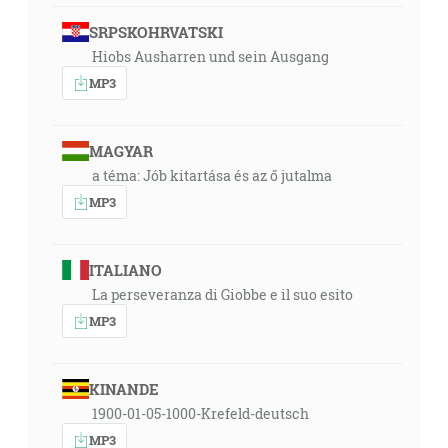
SRPSKOHRVATSKI
Hiobs Ausharren und sein Ausgang
MP3
MAGYAR
a téma: Jób kitartása és az ő jutalma
MP3
ITALIANO
La perseveranza di Giobbe e il suo esito
MP3
KINANDE
1900-01-05-1000-Krefeld-deutsch
MP3