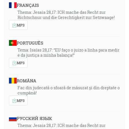
FRANÇAIS
Thema: Jesaia 28,17: ICH mache das Recht zur
Richtschnur und die Gerechtigkeit zur Setzwaage!
MP3
PORTUGUÊS
Tema: Isaías 28,17: “EU faço o juizo a linha para medir
e da justiça a minha balança!”
MP3
ROMÂNA
Fac din judecată o sfoară de măsurat și din dreptate o
cumpănă!
MP3
РУССКИЙ ЯЗЫК
Thema: Jesaia 28,17: ICH mache das Recht zur