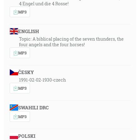
4 Engel und die 4 Rosse!
MP3
ENGLISH
Topic: A biblical placing of the seven thunders, the
four angels and the four horses!
MP3
ČESKY
1991-02-02-1930-czech
MP3
SWAHILI DRC
MP3
POLSKI