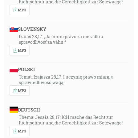
Richtschnur und die Gerechtigkeit zur Setzwaage!
MP3
SLOVENSKY
Izaiáš 28,17: „Ja činím právo za meradlo a
spravodlivosť za váhu!“
MP3
POLSKI
Temat: Izajasza 28,17: I uczynię prawo miarą, a
sprawiedliwość wagą!
MP3
DEUTSCH
Thema: Jesaia 28,17: ICH mache das Recht zur
Richtschnur und die Gerechtigkeit zur Setzwaage!
MP3