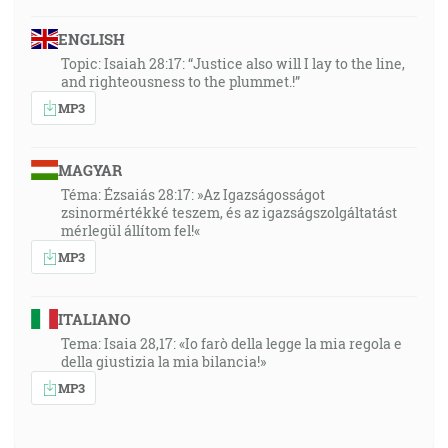
ENGLISH
Topic: Isaiah 28:17: “Justice also will I lay to the line,
and righteousness to the plummet.!”
MP3
MAGYAR
Téma: Ézsaiás 28:17: »Az Igazságosságot
zsinormértékké teszem, és az igazságszolgáltatást
mérlegül állítom fel!«
MP3
ITALIANO
Tema: Isaia 28,17: «Io farò della legge la mia regola e
della giustizia la mia bilancia!»
MP3