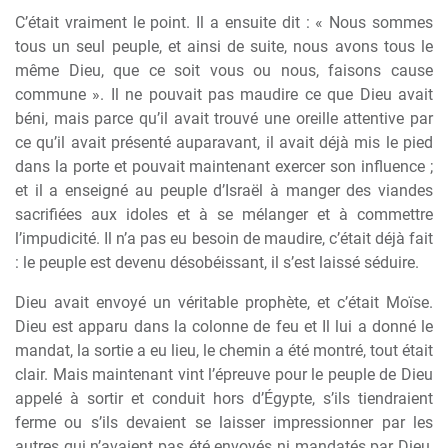
C’était vraiment le point. Il a ensuite dit : « Nous sommes
tous un seul peuple, et ainsi de suite, nous avons tous le
même Dieu, que ce soit vous ou nous, faisons cause
commune ». Il ne pouvait pas maudire ce que Dieu avait
béni, mais parce qu’il avait trouvé une oreille attentive par
ce qu’il avait présenté auparavant, il avait déjà mis le pied
dans la porte et pouvait maintenant exercer son influence ;
et il a enseigné au peuple d’Israël à manger des viandes
sacrifiées aux idoles et à se mélanger et à commettre
l’impudicité. Il n’a pas eu besoin de maudire, c’était déjà fait
: le peuple est devenu désobéissant, il s’est laissé séduire.
Dieu avait envoyé un véritable prophète, et c’était Moïse.
Dieu est apparu dans la colonne de feu et Il lui a donné le
mandat, la sortie a eu lieu, le chemin a été montré, tout était
clair. Mais maintenant vint l’épreuve pour le peuple de Dieu
appelé à sortir et conduit hors d’Égypte, s’ils tiendraient
ferme ou s’ils devaient se laisser impressionner par les
autres qui n’avaient pas été envoyés ni mandatés par Dieu,