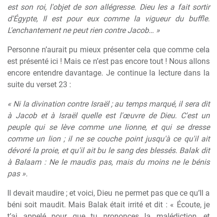
est son roi, l'objet de son allégresse. Dieu les a fait sortir
d'Égypte, Il est pour eux comme la vigueur du buffle.
L'enchantement ne peut rien contre Jacob… »
Personne n’aurait pu mieux présenter cela que comme cela
est présenté ici ! Mais ce n’est pas encore tout ! Nous allons
encore entendre davantage. Je continue la lecture dans la
suite du verset 23 :
« Ni la divination contre Israël ; au temps marqué, il sera dit
à Jacob et à Israël quelle est l'œuvre de Dieu. C'est un
peuple qui se lève comme une lionne, et qui se dresse
comme un lion ; il ne se couche point jusqu'à ce qu'il ait
dévoré la proie, et qu'il ait bu le sang des blessés. Balak dit
à Balaam : Ne le maudis pas, mais du moins ne le bénis
pas ».
Il devait maudire ; et voici, Dieu ne permet pas que ce qu’Il a
béni soit maudit. Mais Balak était irrité et dit : « Écoute, je
t’ai appelé pour que tu prononces la malédiction, et