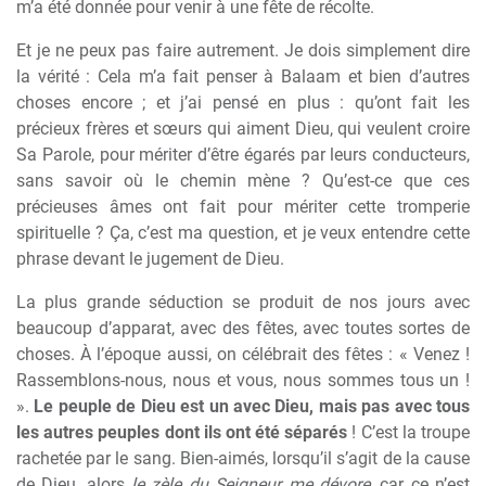
m’a été donnée pour venir à une fête de récolte.
Et je ne peux pas faire autrement. Je dois simplement dire
la vérité : Cela m’a fait penser à Balaam et bien d’autres
choses encore ; et j’ai pensé en plus : qu’ont fait les
précieux frères et sœurs qui aiment Dieu, qui veulent croire
Sa Parole, pour mériter d’être égarés par leurs conducteurs,
sans savoir où le chemin mène ? Qu’est-ce que ces
précieuses âmes ont fait pour mériter cette tromperie
spirituelle ? Ça, c’est ma question, et je veux entendre cette
phrase devant le jugement de Dieu.
La plus grande séduction se produit de nos jours avec
beaucoup d’apparat, avec des fêtes, avec toutes sortes de
choses. À l’époque aussi, on célébrait des fêtes : « Venez !
Rassemblons-nous, nous et vous, nous sommes tous un !
».
Le peuple de Dieu est un avec Dieu, mais pas avec tous
les autres peuples dont ils ont été séparés
! C’est la troupe
rachetée par le sang. Bien-aimés, lorsqu’il s’agit de la cause
de Dieu, alors
le zèle du Seigneur me dévore
, car ce n’est