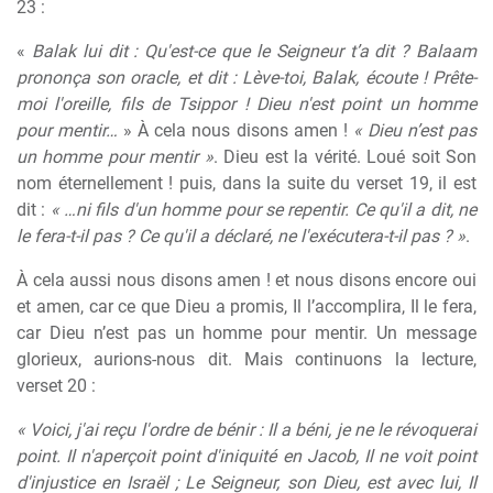
23 :
«
Balak lui dit : Qu'est-ce que le Seigneur t’a dit ? Balaam
prononça son oracle, et dit : Lève-toi, Balak, écoute ! Prête-
moi l'oreille, fils de Tsippor ! Dieu n'est point un homme
pour mentir…
» À cela nous disons amen !
« Dieu n’est pas
un homme pour mentir »
. Dieu est la vérité. Loué soit Son
nom éternellement ! puis, dans la suite du verset 19, il est
dit :
« …ni fils d'un homme pour se repentir. Ce qu'il a dit, ne
le fera-t-il pas ? Ce qu'il a déclaré, ne l'exécutera-t-il pas ? »
.
À cela aussi nous disons amen ! et nous disons encore oui
et amen, car ce que Dieu a promis, Il l’accomplira, Il le fera,
car Dieu n’est pas un homme pour mentir. Un message
glorieux, aurions-nous dit. Mais continuons la lecture,
verset 20 :
« Voici, j'ai reçu l'ordre de bénir : Il a béni, je ne le révoquerai
point. Il n'aperçoit point d'iniquité en Jacob, Il ne voit point
d'injustice en Israël ; Le Seigneur, son Dieu, est avec lui, Il