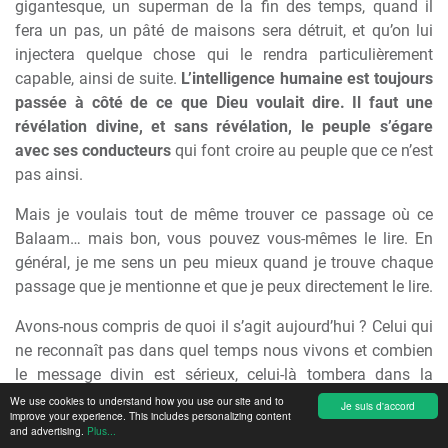
gigantesque, un superman de la fin des temps, quand il
fera un pas, un pâté de maisons sera détruit, et qu’on lui
injectera quelque chose qui le rendra particulièrement
capable, ainsi de suite.
L’intelligence humaine est toujours
passée à côté de ce que Dieu voulait dire. Il faut une
révélation divine, et sans révélation, le peuple s’égare
avec ses conducteurs
qui font croire au peuple que ce n’est
pas ainsi.
Mais je voulais tout de même trouver ce passage où ce
Balaam… mais bon, vous pouvez vous-mêmes le lire. En
général, je me sens un peu mieux quand je trouve chaque
passage que je mentionne et que je peux directement le lire.
Avons-nous compris de quoi il s’agit aujourd’hui ? Celui qui
ne reconnaît pas dans quel temps nous vivons et combien
le message divin est sérieux, celui-là tombera dans la
tromperie religieuse et pieuse. Et ne nous y trompons pas…
We use cookies to understand how you use our site and to
Je suis d'accord
improve your experience. This includes personalizing content
Je vais peut-être encore lire dans 2 Thessaloniciens, car la
and advertising.
Plus...
Parole s’y trouve directement après que Paul, en tant