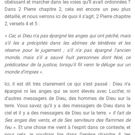
obéissant et marcher dans les voies qu’Il avait ordonnées ?
Dans 2 Pierre chapitre 2, cela est encore un peu plus
détaillé, et nous verrons ici de quoi il s’agit. 2 Pierre chapitre
2, versets 4 et 5 :
« Car, si Dieu n'a pas épargné les anges qui ont péché, mais
s'il les a précipités dans les abîmes de ténèbres et les
réserve pour le jugement ; s'il n'a pas épargné l'ancien
monde, mais s'il a sauvé huit personnes dont Noé, ce
prédicateur de la justice, lorsqu'il fit venir le déluge sur un
monde d'impies ».
Ici, il est dit très clairement ce qui s’est passé : Dieu n’a
épargné ni les anges qui se sont élevés avec Lucifer, ni
d’autres messagers de Dieu, des hommes de Dieu sur la
terre. Vous savez qu’il y a des messagers de Dieu dans le
ciel et il y a des messagers de Dieu sur la terre.
« Il fait de
Ses anges des vents, et de Ses serviteurs des flammes de
feu »
. Et une chose me vient à l’esprit dans ce contexte, et
pour cela, je voudrais lire dans Genèse chapitre 4, les