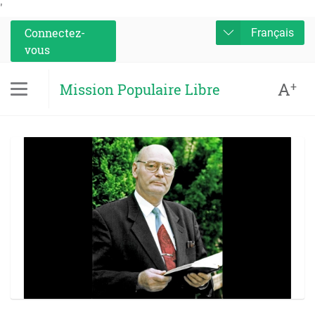
'
Connectez-
Français
vous
A
+
Mission Populaire Libre