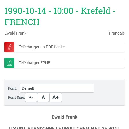
1990-10-14 - 10:00 - Krefeld -
FRENCH
Ewald Frank
Français
Télécharger un PDF fichier
Télécharger EPUB
Font:
A+
A
Font Size:
A-
Ewald Frank
ILS ONT ABANDONNÉ LE DROIT CHEMIN ET SE SONT