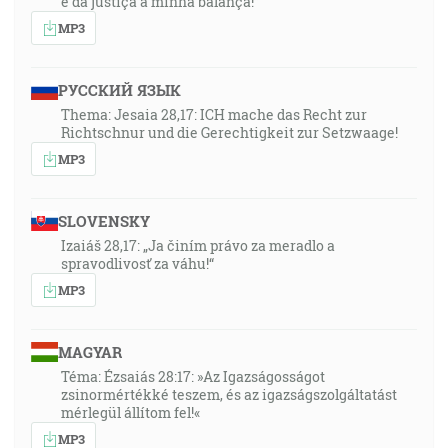
e da justiça a minha balança!”
MP3
РУССКИЙ ЯЗЫК
Thema: Jesaia 28,17: ICH mache das Recht zur
Richtschnur und die Gerechtigkeit zur Setzwaage!
MP3
SLOVENSKY
Izaiáš 28,17: „Ja činím právo za meradlo a
spravodlivosť za váhu!“
MP3
MAGYAR
Téma: Ézsaiás 28:17: »Az Igazságosságot
zsinormértékké teszem, és az igazságszolgáltatást
mérlegül állítom fel!«
MP3