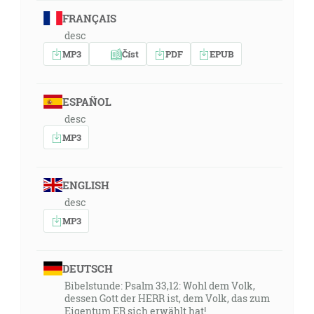
FRANÇAIS
desc
MP3
Číst
PDF
EPUB
ESPAÑOL
desc
MP3
ENGLISH
desc
MP3
DEUTSCH
Bibelstunde: Psalm 33,12: Wohl dem Volk,
dessen Gott der HERR ist, dem Volk, das zum
Eigentum ER sich erwählt hat!