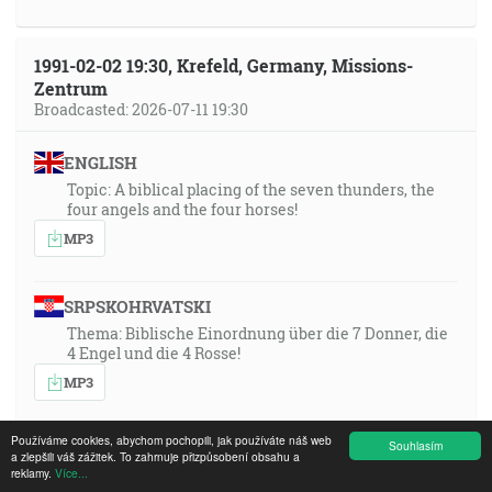
1991-02-02 19:30, Krefeld, Germany, Missions-
Zentrum
Broadcasted: 2026-07-11 19:30
ENGLISH
Topic: A biblical placing of the seven thunders, the
four angels and the four horses!
MP3
SRPSKOHRVATSKI
Thema: Biblische Einordnung über die 7 Donner, die
4 Engel und die 4 Rosse!
MP3
Používáme cookies, abychom pochopili, jak používáte náš web
Souhlasím
MAGYAR
a zlepšili váš zážitek. To zahrnuje přizpůsobení obsahu a
reklamy.
Více...
A téma: »A 7 mennydörgés, a 4 angyal és a 4 lovak