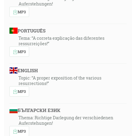
Auferstehungen!
MP3
PORTUGUÊS
Tema: “A correta explicação das diferentes
ressurreições!”
MP3
ENGLISH
Topic: “A proper exposition of the various
resurrections!”
MP3
БЪЛГАРСКИ ЕЗИК
Thema: Richtige Darlegung der verschiedenen
Auferstehungen!
MP3