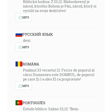
Biblická hodina: Ž 33,12: Blahoslavený je
národ, ktorého Bohom je Pán, národ, ktorý si
vyvolil za svoje dedičstvo!
MP3
РУССКИЙ ЯЗЫК
desc
MP3
ROMÂNA
Psalmul 33 versetul 12: Ferice de poporul al
cărui Dumnezeu este DOMNUL, de poporul
pe care Și l‑a ales El ca proprietate!
MP3
PORTUGUÊS
Estudo bíblico: Salmo 33,12: “Bem-