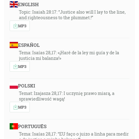
ENGLISH
Topic: Isaiah 28:17: “Justice also will I lay to the line,
and righteousness to the plummet.!”
MP3
ESPAÑOL
Tema: Isaías 28,17: «¡Haré de la ley mi guía y de la
justicia mi balanza!»
MP3
POLSKI
Temat: Izajasza 28,17: I uczynię prawo miarą, a
sprawiedliwość wagą!
MP3
PORTUGUÊS
Tema: Isaías 28,17: “EU faço o juizo a linha para medir