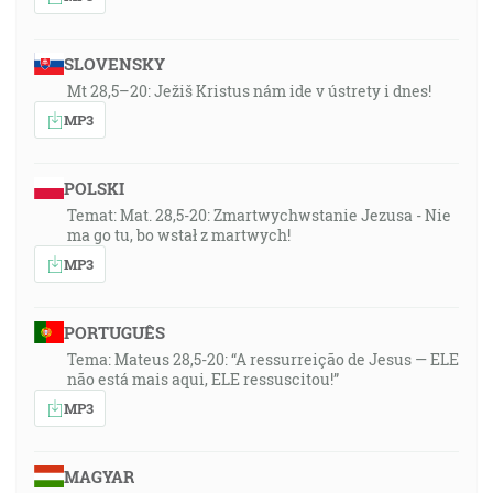
SLOVENSKY
Mt 28,5–20: Ježiš Kristus nám ide v ústrety i dnes!
MP3
POLSKI
Temat: Mat. 28,5-20: Zmartwychwstanie Jezusa - Nie
ma go tu, bo wstał z martwych!
MP3
PORTUGUÊS
Tema: Mateus 28,5-20: “A ressurreição de Jesus — ELE
não está mais aqui, ELE ressuscitou!”
MP3
MAGYAR