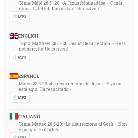
Téma: Máté 28:5–20: »A Jézus feltámadása – Ő már
nincs itt, fel lett támasztva - ébresztve!«
MP3
ENGLISH
Topic: Matthew 28:5–20: Jesus’ Resurrection – He is
not here; for He is risen!
MP3
ESPAÑOL
Mateo 28,5-20: «La resurrección de Jesús: ¡Él ya no
está aquí, Ha resucitado!»
MP3
ITALIANO
Tema: Matteo 28,5-20: «La risurrezione di Gesù – Non
è più qui, è risorto!»
MP3