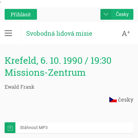
'
Přihlásit
Česky
A
+
Svobodná lidová misie
Krefeld, 6. 10. 1990 / 19:30
Missions-Zentrum
Ewald Frank
česky
Stáhnout MP3