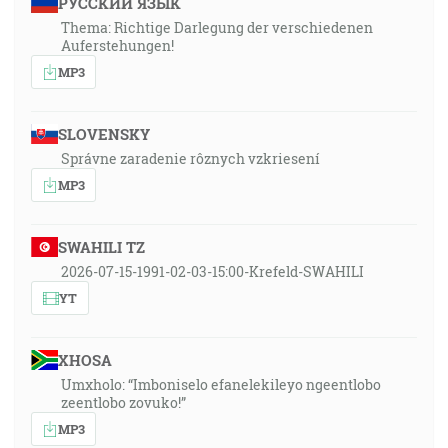
РУССКИЙ ЯЗЫК
Thema: Richtige Darlegung der verschiedenen
Auferstehungen!
MP3
SLOVENSKY
Správne zaradenie rôznych vzkriesení
MP3
SWAHILI TZ
2026-07-15-1991-02-03-15:00-Krefeld-SWAHILI
YT
XHOSA
Umxholo: “Imboniselo efanelekileyo ngeentlobo
zeentlobo zovuko!”
MP3