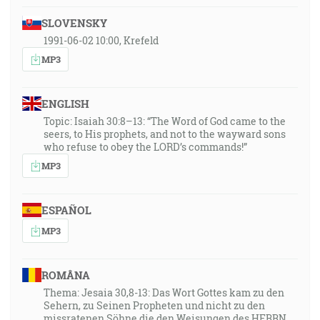
SLOVENSKY
1991-06-02 10:00, Krefeld
MP3
ENGLISH
Topic: Isaiah 30:8–13: “The Word of God came to the
seers, to His prophets, and not to the wayward sons
who refuse to obey the LORD’s commands!”
MP3
ESPAÑOL
MP3
ROMÂNA
Thema: Jesaia 30,8-13: Das Wort Gottes kam zu den
Sehern, zu Seinen Propheten und nicht zu den
missratenen Söhne die den Weisungen des HERRN