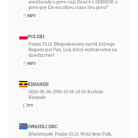
aventurado o povo cujo Deus é o SENHOR, o
povo que Ele escolheu como Seu povo!”
MP3
POLSKI
Psalm 33,12: Błogosławiony naród, którego
Bogiem jest Pan, Lud, który wybrał sobie na
dziedzictwo!
MP3
KINANDE
2026-06-06-1990-10-06-19:30-Krefeld-
Kinande
YT
SWAHILI DRC
Bibelstunde: Psalm 33,12: Wohl dem Volk,