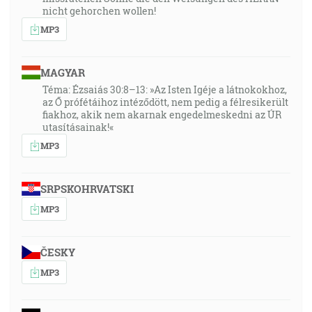
nicht gehorchen wollen!
MP3
MAGYAR
Téma: Ézsaiás 30:8–13: »Az Isten Igéje a látnokokhoz,
az Ő prófétáihoz intéződött, nem pedig a félresikerült
fiakhoz, akik nem akarnak engedelmeskedni az ÚR
utasításainak!«
MP3
SRPSKOHRVATSKI
MP3
ČESKY
MP3