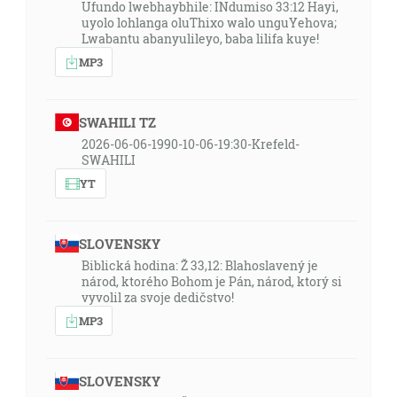
Ufundo lwebhaybhile: INdumiso 33:12 Hayi,
uyolo lohlanga oluThixo walo unguYehova;
Lwabantu abanyulileyo, baba lilifa kuye!
MP3
SWAHILI TZ
2026-06-06-1990-10-06-19:30-Krefeld-
SWAHILI
YT
SLOVENSKY
Biblická hodina: Ž 33,12: Blahoslavený je
národ, ktorého Bohom je Pán, národ, ktorý si
vyvolil za svoje dedičstvo!
MP3
SLOVENSKY