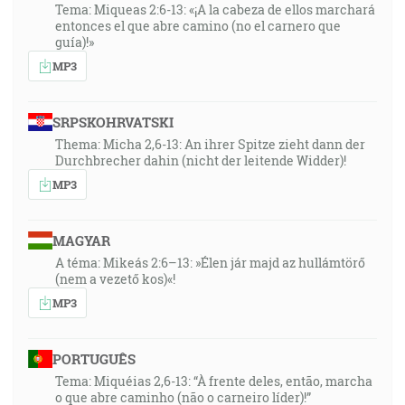
Tema: Miqueas 2:6-13: «¡A la cabeza de ellos marchará
entonces el que abre camino (no el carnero que
guía)!»
MP3
SRPSKOHRVATSKI
Thema: Micha 2,6-13: An ihrer Spitze zieht dann der
Durchbrecher dahin (nicht der leitende Widder)!
MP3
MAGYAR
A téma: Mikeás 2:6–13: »Élen jár majd az hullámtörő
(nem a vezető kos)«!
MP3
PORTUGUÊS
Tema: Miquéias 2,6-13: “À frente deles, então, marcha
o que abre caminho (não o carneiro líder)!”