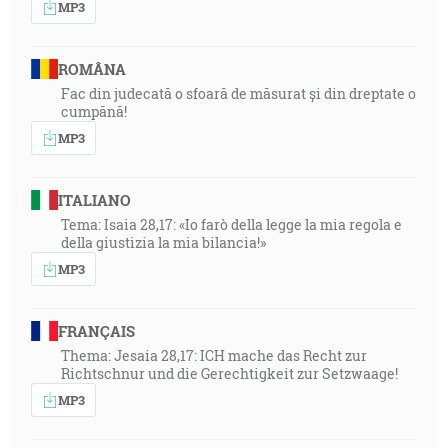
MP3
ROMÂNA
Fac din judecată o sfoară de măsurat și din dreptate o
cumpănă!
MP3
ITALIANO
Tema: Isaia 28,17: «Io farò della legge la mia regola e
della giustizia la mia bilancia!»
MP3
FRANÇAIS
Thema: Jesaia 28,17: ICH mache das Recht zur
Richtschnur und die Gerechtigkeit zur Setzwaage!
MP3