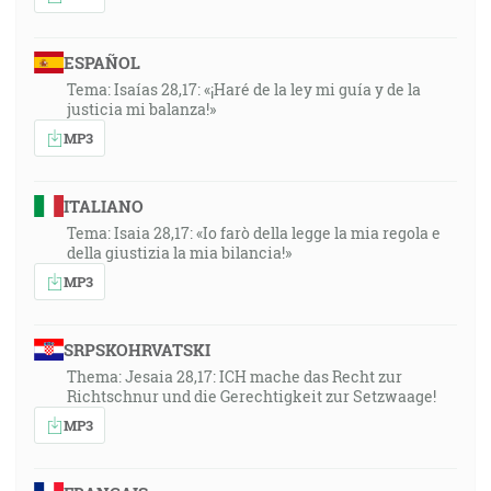
ESPAÑOL
Tema: Isaías 28,17: «¡Haré de la ley mi guía y de la
justicia mi balanza!»
MP3
ITALIANO
Tema: Isaia 28,17: «Io farò della legge la mia regola e
della giustizia la mia bilancia!»
MP3
SRPSKOHRVATSKI
Thema: Jesaia 28,17: ICH mache das Recht zur
Richtschnur und die Gerechtigkeit zur Setzwaage!
MP3