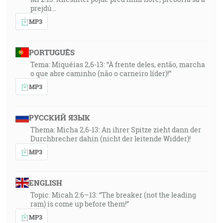
prejdú…
MP3
PORTUGUÊS
Tema: Miquéias 2,6-13: “À frente deles, então, marcha
o que abre caminho (não o carneiro líder)!”
MP3
РУССКИЙ ЯЗЫК
Thema: Micha 2,6-13: An ihrer Spitze zieht dann der
Durchbrecher dahin (nicht der leitende Widder)!
MP3
ENGLISH
Topic: Micah 2:6–13: “The breaker (not the leading
ram) is come up before them!”
MP3