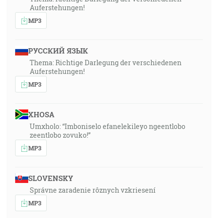
Auferstehungen!
MP3
РУССКИЙ ЯЗЫК
Thema: Richtige Darlegung der verschiedenen
Auferstehungen!
MP3
XHOSA
Umxholo: “Imboniselo efanelekileyo ngeentlobo
zeentlobo zovuko!”
MP3
SLOVENSKY
Správne zaradenie rôznych vzkriesení
MP3