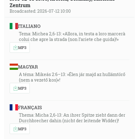
Zentrum
Broadcasted: 2026-07-12 10:00
ITALIANO
Tema: Michea 2,6-13: «Allora, in testa a loro marcerà
colui che apre la strada (non l’ariete che guida)!»
MP3
MAGYAR
A téma: Mikeás 2:6–13: »Élen jár majd az hullámtörő
(nem a vezető kos)«!
MP3
FRANÇAIS
Thema: Micha 2,6-13: An ihrer Spitze zieht dann der
Durchbrecher dahin (nicht der leitende Widder)!
MP3