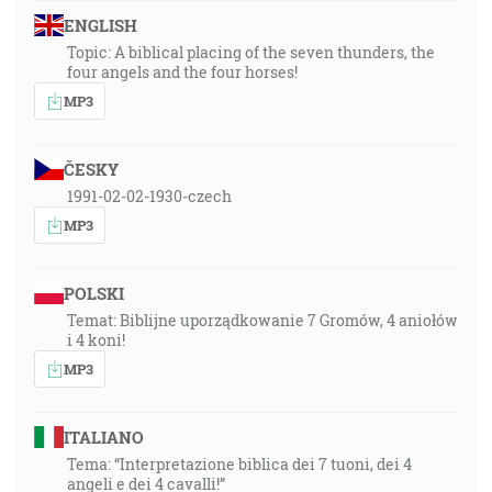
ENGLISH
Topic: A biblical placing of the seven thunders, the
four angels and the four horses!
MP3
ČESKY
1991-02-02-1930-czech
MP3
POLSKI
Temat: Biblijne uporządkowanie 7 Gromów, 4 aniołów
i 4 koni!
MP3
ITALIANO
Tema: “Interpretazione biblica dei 7 tuoni, dei 4
angeli e dei 4 cavalli!”