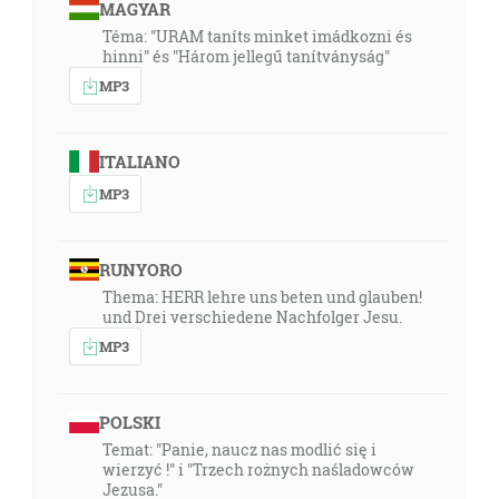
MAGYAR
Téma: "URAM taníts minket imádkozni és
hinni" és "Három jellegű tanítványság"
MP3
ITALIANO
MP3
RUNYORO
Thema: HERR lehre uns beten und glauben!
und Drei verschiedene Nachfolger Jesu.
MP3
POLSKI
Temat: "Panie, naucz nas modlić się i
wierzyć !" i "Trzech rożnych naśladowców
Jezusa."