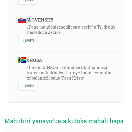
SLOVENSKY
„Pane, nauč nás modliť sa a veriť!“ a Tri druhy
nasledova Ježiša.
MP3
XHOSA
Umxholo: NKOSI, sifundise ukuthandaza
kunye nokukholwa! kunye Indidi ezintathu
zabalandeli baka Yesu Kristu.
MP3
Mahubiri yanayofuata kutoka mahali hapa