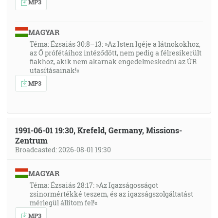
MP3
MAGYAR
Téma: Ézsaiás 30:8–13: »Az Isten Igéje a látnokokhoz,
az Ő prófétáihoz intéződött, nem pedig a félresikerült
fiakhoz, akik nem akarnak engedelmeskedni az ÚR
utasításainak!«
MP3
1991-06-01 19:30, Krefeld, Germany, Missions-
Zentrum
Broadcasted: 2026-08-01 19:30
MAGYAR
Téma: Ézsaiás 28:17: »Az Igazságosságot
zsinormértékké teszem, és az igazságszolgáltatást
mérlegül állítom fel!«
MP3