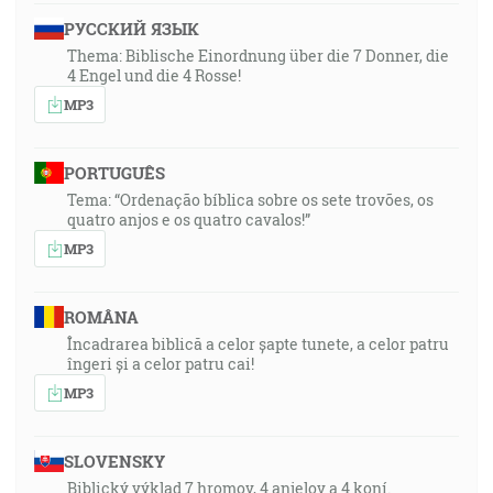
РУССКИЙ ЯЗЫК
Thema: Biblische Einordnung über die 7 Donner, die
4 Engel und die 4 Rosse!
MP3
PORTUGUÊS
Tema: “Ordenação bíblica sobre os sete trovões, os
quatro anjos e os quatro cavalos!”
MP3
ROMÂNA
Încadrarea biblică a celor șapte tunete, a celor patru
îngeri și a celor patru cai!
MP3
SLOVENSKY
Biblický výklad 7 hromov, 4 anjelov a 4 koní.