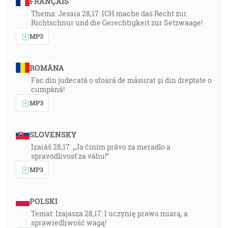
FRANÇAIS
Thema: Jesaia 28,17: ICH mache das Recht zur
Richtschnur und die Gerechtigkeit zur Setzwaage!
MP3
ROMÂNA
Fac din judecată o sfoară de măsurat și din dreptate o
cumpănă!
MP3
SLOVENSKY
Izaiáš 28,17: „Ja činím právo za meradlo a
spravodlivosť za váhu!“
MP3
POLSKI
Temat: Izajasza 28,17: I uczynię prawo miarą, a
sprawiedliwość wagą!