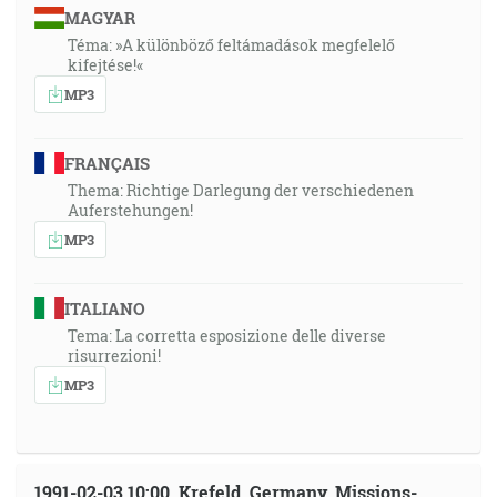
MAGYAR
Téma: »A különböző feltámadások megfelelő
kifejtése!«
MP3
FRANÇAIS
Thema: Richtige Darlegung der verschiedenen
Auferstehungen!
MP3
ITALIANO
Tema: La corretta esposizione delle diverse
risurrezioni!
MP3
1991-02-03 10:00, Krefeld, Germany, Missions-