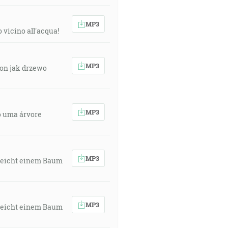
MP3
 vicino all'acqua!
MP3
 on jak drzewo
MP3
o uma árvore
MP3
 gleicht einem Baum
MP3
 gleicht einem Baum