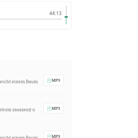
44:13
MP3
 gleicht einem Baum
MP3
o strom zasazený u
MP3
 gleicht einem Baum