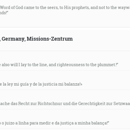
e Word of God came to the seers, to His prophets, and not to the way
ds!”
ld, Germany, Missions-Zentrum
e also will I lay to the line, and righteousness to the plummet.!”
e la ley mi guía y de la justicia mi balanza!»
mache das Recht zur Richtschnur und die Gerechtigkeit zur Setzwaa
o o juizo a linha para medir e da justiça a minha balança!”