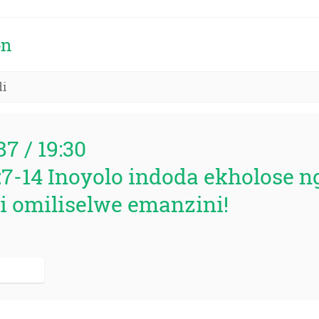
on
di
87 / 19:30
:7-14 Inoyolo indoda ekholose n
 omiliselwe emanzini!