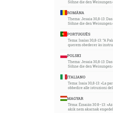
Söhne die den Weisungen 
ROMÂNA
Thema: Jesaia 30,8-13: Da
Söhne die den Weisungen 
PORTUGUÊS
Tema: Isaías 30,8-13: “A Pa
querem obedecer às instr
POLSKI
Thema: Jesaia 30,8-13: Da
Söhne die den Weisungen 
ITALIANO
Tema: Isaia 30,8-13: «La paro
obbedire alle istruzioni de
MAGYAR
Téma: Ézsaiás 30:8–13: »Az 
akik nem akarnak engedel