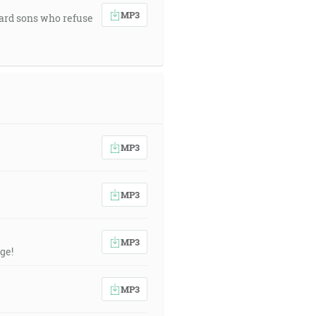
MP3
ward sons who refuse
MP3
MP3
MP3
ge!
MP3