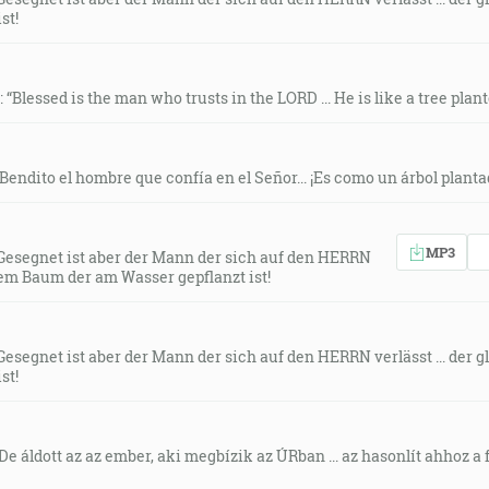
st!
 “Blessed is the man who trusts in the LORD ... He is like a tree plan
Bendito el hombre que confía en el Señor... ¡Es como un árbol plantad
MP3
 Gesegnet ist aber der Mann der sich auf den HERRN
einem Baum der am Wasser gepflanzt ist!
Gesegnet ist aber der Mann der sich auf den HERRN verlässt ... der
st!
De áldott az az ember, aki megbízik az ÚRban ... az hasonlít ahhoz a 