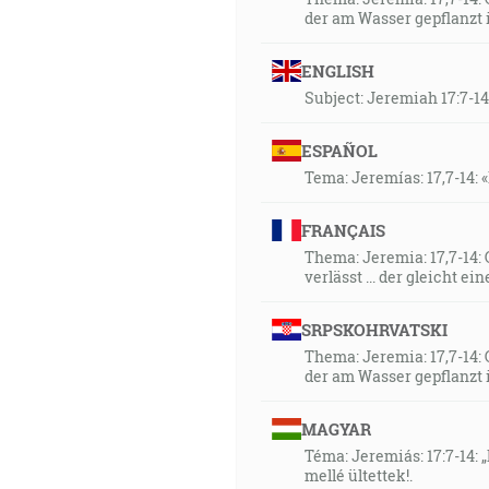
der am Wasser gepflanzt i
ENGLISH
Subject: Jeremiah 17:7-14:
ESPAÑOL
Tema: Jeremías: 17,7-14: «
FRANÇAIS
Thema: Jeremia: 17,7-14:
verlässt ... der gleicht 
SRPSKOHRVATSKI
Thema: Jeremia: 17,7-14: 
der am Wasser gepflanzt i
MAGYAR
Téma: Jeremiás: 17:7-14: „
mellé ültettek!.