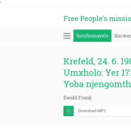
'
Free People's missi
Iintshumayelo
Iincwa
Krefeld, 24. 6. 19
Umxholo: Yer 17
Yoba njengomthi
Ewald Frank
Download MP3