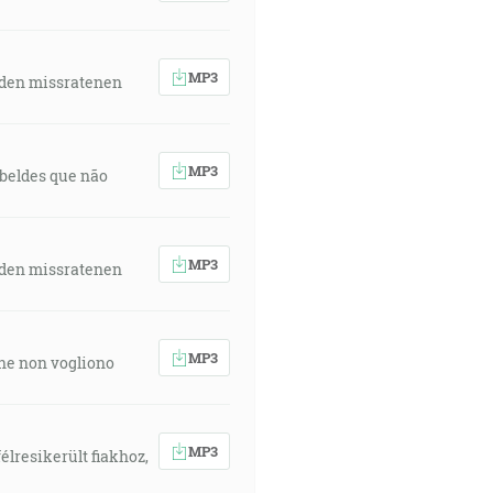
MP3
 den missratenen
MP3
rebeldes que não
MP3
 den missratenen
MP3
 che non vogliono
MP3
élresikerült fiakhoz,