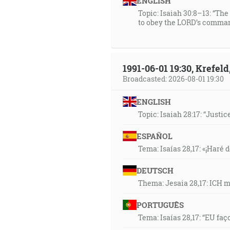
ENGLISH
Topic: Isaiah 30:8–13: “Th
to obey the LORD’s comman
1991-06-01 19:30, Krefe
Broadcasted: 2026-08-01 19:30
ENGLISH
Topic: Isaiah 28:17: “Justic
ESPAÑOL
Tema: Isaías 28,17: «¡Haré d
DEUTSCH
Thema: Jesaia 28,17: ICH 
PORTUGUÊS
Tema: Isaías 28,17: “EU faç