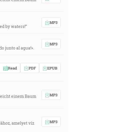
MP3
ted by waters!”
MP3
o junto al agua!».
Read
PDF
EPUB
MP3
 gleicht einem Baum
MP3
fához, amelyet víz