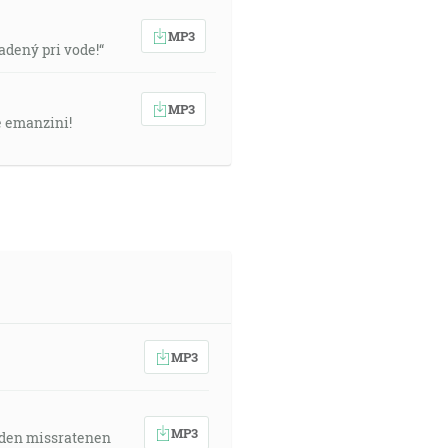
MP3
sadený pri vode!“
MP3
e emanzini!
MP3
MP3
 den missratenen