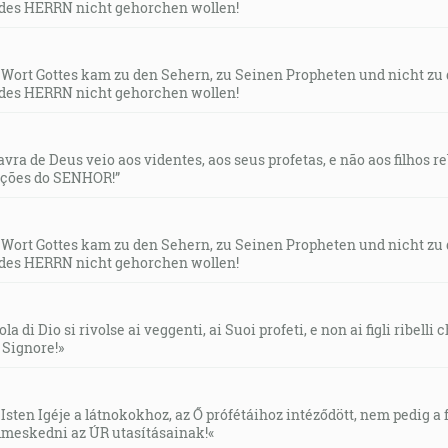
des HERRN nicht gehorchen wollen!
s Wort Gottes kam zu den Sehern, zu Seinen Propheten und nicht zu
des HERRN nicht gehorchen wollen!
lavra de Deus veio aos videntes, aos seus profetas, e não aos filhos 
uções do SENHOR!”
s Wort Gottes kam zu den Sehern, zu Seinen Propheten und nicht zu
des HERRN nicht gehorchen wollen!
la di Dio si rivolse ai veggenti, ai Suoi profeti, e non ai figli ribelli
l Signore!»
Isten Igéje a látnokokhoz, az Ő prófétáihoz intéződött, nem pedig a f
meskedni az ÚR utasításainak!«