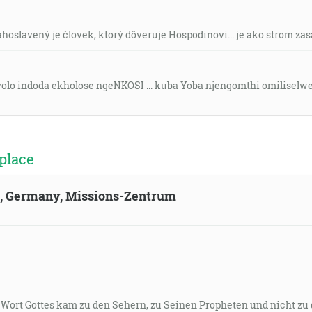
lahoslavený je človek, ktorý dôveruje Hospodinovi... je ako strom za
yolo indoda ekholose ngeNKOSI ... kuba Yoba njengomthi omiliselw
place
ld, Germany, Missions-Zentrum
s Wort Gottes kam zu den Sehern, zu Seinen Propheten und nicht zu