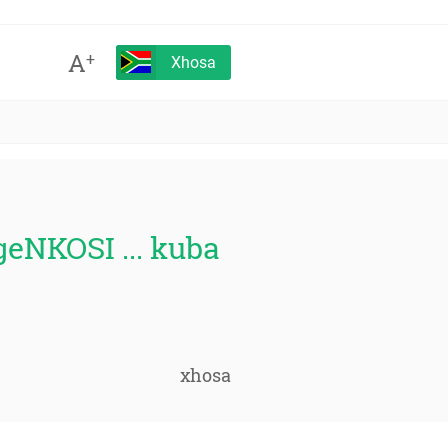
A
+
Xhosa
geNKOSI ... kuba
xhosa