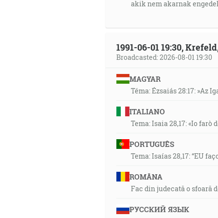
akik nem akarnak engedel
1991-06-01 19:30, Krefe
Broadcasted: 2026-08-01 19:30
MAGYAR
Téma: Ézsaiás 28:17: »Az I
ITALIANO
Tema: Isaia 28,17: «Io farò d
PORTUGUÊS
Tema: Isaías 28,17: “EU faç
ROMÂNA
Fac din judecată o sfoară 
РУССКИЙ ЯЗЫК