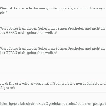
e Word of God came to the seers, to His prophets, and not to the way
ds!”
s Wort Gottes kam zu den Sehern, zu Seinen Propheten und nicht zu
des HERRN nicht gehorchen wollen!
s Wort Gottes kam zu den Sehern, zu Seinen Propheten und nicht zu
des HERRN nicht gehorchen wollen!
la di Dio si rivolse ai veggenti, ai Suoi profeti, e non ai figli ribelli
l Signore!»
Isten Igéje a látnokokhoz, az Ő prófétáihoz intéződött, nem pedig a f