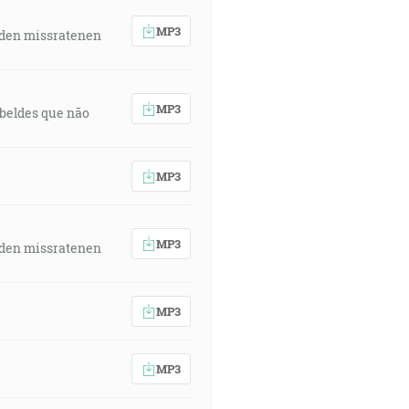
MP3
 den missratenen
MP3
rebeldes que não
MP3
MP3
 den missratenen
MP3
MP3