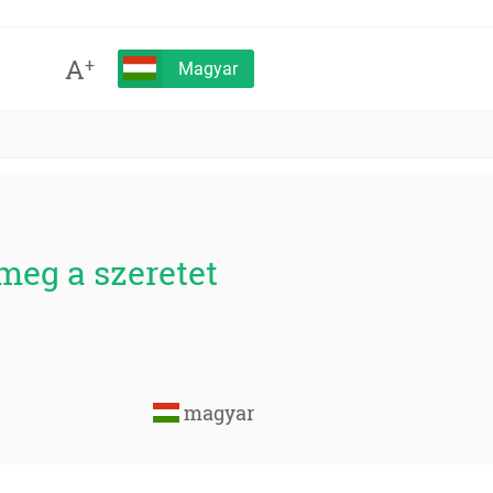
A
+
Magyar
meg a szeretet
magyar