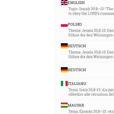
ENGLISH
Topic: Isaiah 30:8–13: “Th
to obey the LORD’s comman
POLSKI
Thema: Jesaia 30,8-13: Da
Söhne die den Weisungen 
DEUTSCH
Thema: Jesaia 30,8-13: Da
Söhne die den Weisungen 
DEUTSCH
ITALIANO
Tema: Isaia 30,8-13: «La paro
obbedire alle istruzioni de
MAGYAR
Téma: Ézsaiás 30:8–13: »Az 