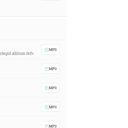
MP3
egül állítom fel!«
MP3
MP3
MP3
MP3