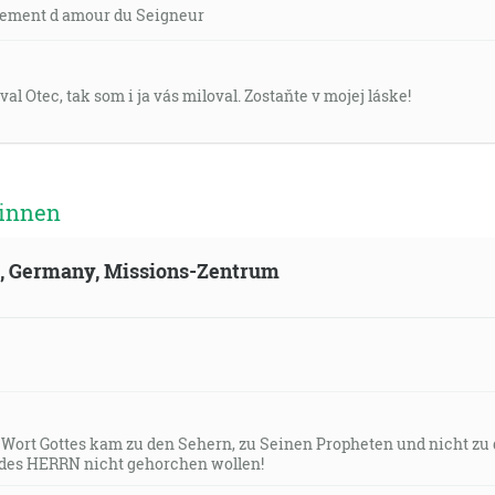
ement d amour du Seigneur
val Otec, tak som i ja vás miloval. Zostaňte v mojej láske!
 innen
ld, Germany, Missions-Zentrum
s Wort Gottes kam zu den Sehern, zu Seinen Propheten und nicht zu
des HERRN nicht gehorchen wollen!