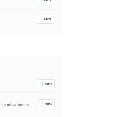
MP3
MP3
MP3
 den missratenen