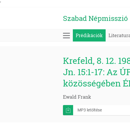
'
Szabad Népmisszió
Prédikációk
Literatur
Krefeld, 8. 12. 19
Jn. 15:1-17: Az 
közösségében É
Ewald Frank
MP3 letöltése