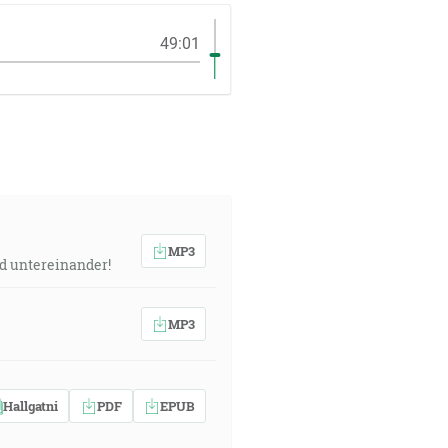
49:01
MP3
nd untereinander!
MP3
Hallgatni
PDF
EPUB