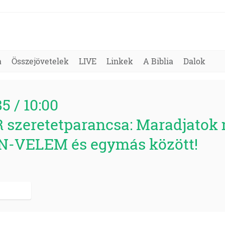
a
Összejövetelek
LIVE
Linkek
A Biblia
Dalok
85 / 10:00
ÚR szeretetparancsa: Maradjatok 
N-VELEM és egymás között!