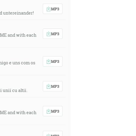
MP3
nd untereinander!
MP3
th ME and with each
MP3
igo e uns com os
MP3
unii cu altii.
MP3
th ME and with each
MP3