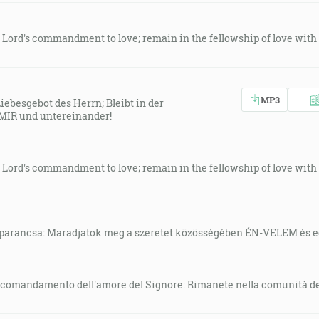
The Lord's commandment to love; remain in the fellowship of love wi
MP3
Liebesgebot des Herrn; Bleibt in der
MIR und untereinander!
The Lord's commandment to love; remain in the fellowship of love wi
tetparancsa: Maradjatok meg a szeretet közösségében ÉN-VELEM és 
 Il comandamento dell'amore del Signore: Rimanete nella comunità de