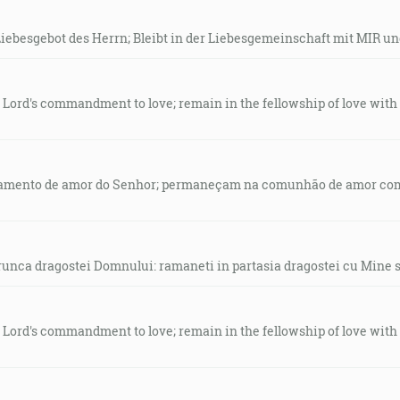
 Liebesgebot des Herrn; Bleibt in der Liebesgemeinschaft mit MIR u
The Lord's commandment to love; remain in the fellowship of love wi
ndamento de amor do Senhor; permaneçam na comunhão de amor com
orunca dragostei Domnului: ramaneti in partasia dragostei cu Mine si 
The Lord's commandment to love; remain in the fellowship of love wi