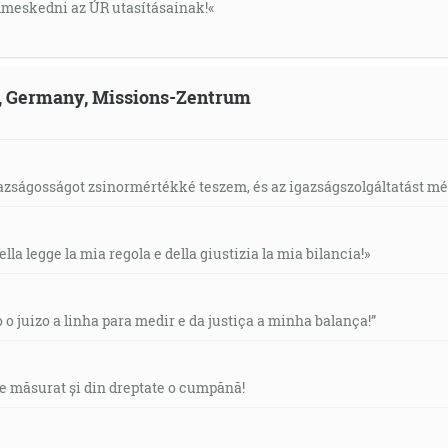
meskedni az ÚR utasításainak!«
ld, Germany, Missions-Zentrum
gazságosságot zsinormértékké teszem, és az igazságszolgáltatást mérl
ella legge la mia regola e della giustizia la mia bilancia!»
o o juizo a linha para medir e da justiça a minha balança!”
de măsurat și din dreptate o cumpănă!