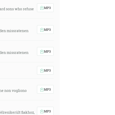
MP3
ward sons who refuse
MP3
 den missratenen
MP3
 den missratenen
MP3
MP3
 che non vogliono
MP3
élresikerült fiakhoz,