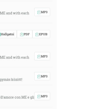
MP3
th ME and with each
Hallgatni
PDF
EPUB
MP3
th ME and with each
MP3
egymás között!
MP3
ll'amore con ME e gli