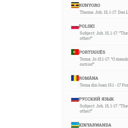
RUNYORO
Thema: Joh. 15, 1-17: Das
POLSKI
Subject: Joh. 15, 1-17: “
other!”
PORTUGUÊS
Tema: Jo 15.1-17: “O ma
outros!”
ROMÂNA
Tema din Ioan 15:1 - 17 P
РУССКИЙ ЯЗЫК
Subject: Joh. 15, 1-17: “
other!”
KINYARWANDA